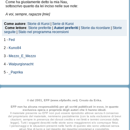
Come ha giustamente detto la mia Nau,
sottoscrivo quanto da lei inciso nelle sue note:
A voi, sempre, ragazze [mie]
Come autore
:
Storie di Kuroi
|
Serie di Kuroi
Come lettore
:
Storie preferite
|
Autori preferiti
|
Storie da ricordare
|
Storie
seguite
|
Stato nel programma recensioni
1 -
Fed
2 -
Kuno84
3 -
Mezzo_E_Mezzo
4 -
Walpurgisnacht
5 -
_Paprika
© dal 2001, EFP (www.efpfanfic.net). Creato da Erika.
EFP non ha alcuna responsabilità per gli scritti pubblicati in esso, in quanto
esclusiva opera e proprietà degli autori che li hanno ideati.
Il materiale presente su EFP non può essere riprodotto altrove senza il consenso
del proprietario del materiale, nemmeno parzialmente (con la sola esclusione di brevi
citazioni, sempre in presenza dei dovuti credits e nei limiti e termini concessi dalla
legge). Tutti i soggetti descritti nelle storie sono maggiorenni e/o comunque fittizi.
I personaggi e le situazioni presenti nelle fanfic di questo sito sono utilizzati senza
alcun fine di lucro e nel rispetto dei rispettivi proprietari e copyrights.