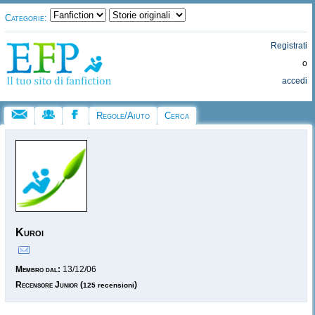
Categorie:
Registrati
o
accedi
Regole/Aiuto
Cerca
Kuroi
Membro dal:
13/12/06
Recensore Junior
(
)
125 recensioni