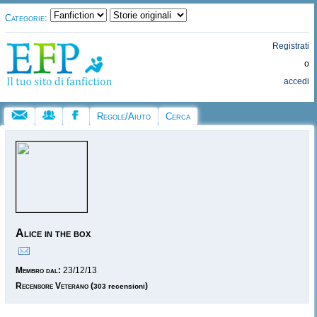
Categorie:
Registrati
o
accedi
Regole/Aiuto
Cerca
Alice in the box
Membro dal:
23/12/13
Recensore Veterano
(
)
303 recensioni