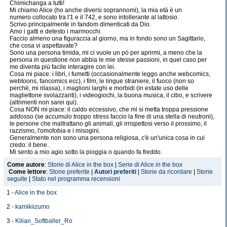
Chimichanga a tutti!
Mi chiamo Alice (ho anche diversi soprannomi), la mia età è un
numero collocato tra l'1 e il 742, e sono intollerante al lattosio.
Scrivo principalmente in fandom dimenticati da Dio.
Amo i gatti e detesto i marmocchi.
Faccio almeno una figuraccia al giorno, ma in fondo sono un Sagittario,
che cosa vi aspettavate?
Sono una persona timida, mi ci vuole un pò per aprirmi, a meno che la
persona in questione non abbia le mie stesse passioni, in quel caso per
me diventa più facile interagire con lei.
Cosa mi piace: i libri, i fumetti (occasionalmente leggo anche webcomics,
webtoons, fancomics ecc), i film, le lingue straniere, il fuoco (non so
perchè, mi rilassa), i maglioni larghi e morbidi (in estate uso delle
magliettone svolazzanti), i videogiochi, la buona musica, il cibo, e scrivere
(altrimenti non sarei qui).
Cosa NON mi piace: il caldo eccessivo, che mi si metta troppa pressione
addosso (se accumulo troppo stress faccio la fine di una stella di neutroni),
le persone che maltrattano gli animali, gli irrispettosi verso il prossimo, il
razzismo, l'omofobia e i misogini.
Generalmente non sono una persona religiosa, c'è un'unica cosa in cui
credo: il bene.
Mi sento a mio agio sotto la pioggia o quando fa freddo.
Se fossi un peccato capitale sarei l'accidia (o ozio, che dir si voglia).
Come autore
:
Storie di Alice in the box
|
Serie di Alice in the box
Come lettore
:
Storie preferite
|
Autori preferiti
|
Storie da ricordare
|
Storie
"Ridono di me perchè sono diversa, rido di loro perchè sono tutti uguali"
seguite
|
Stato nel programma recensioni
"Se ho paura per il mio futuro? Con una crisi del genere chiunque avrebbe
paura!"
1 -
Alice in the box
"E se invece di andare a scuola bazzicassi in giro dipingendo l'intera città
di rosso cardinale?"
2 -
kamikiizumo
"E' bello essere vivi"
3 -
Kilian_Softballer_Ro
Grazie di aver letto!