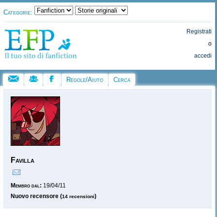
Categorie:
Registrati
o
accedi
Regole/Aiuto
Cerca
Favilla
Membro dal:
19/04/11
Nuovo recensore (
)
14 recensioni