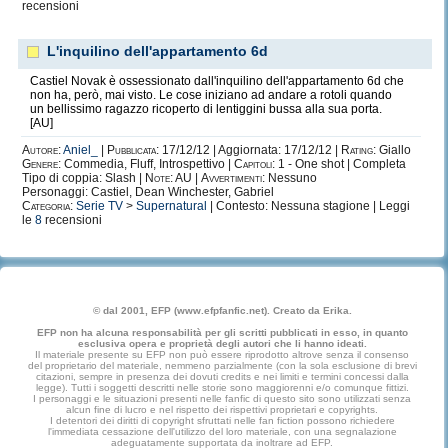
recensioni
L'inquilino dell'appartamento 6d
Castiel Novak è ossessionato dall'inquilino dell'appartamento 6d che
non ha, però, mai visto. Le cose iniziano ad andare a rotoli quando
un bellissimo ragazzo ricoperto di lentiggini bussa alla sua porta.
[AU]
Autore:
Aniel_
|
Pubblicata:
17/12/12 | Aggiornata: 17/12/12 |
Rating:
Giallo
Genere:
Commedia, Fluff, Introspettivo |
Capitoli:
1 - One shot | Completa
Tipo di coppia: Slash |
Note:
AU |
Avvertimenti:
Nessuno
Personaggi: Castiel, Dean Winchester, Gabriel
Categoria:
Serie TV
>
Supernatural
| Contesto: Nessuna stagione | Leggi
le
8
recensioni
© dal 2001, EFP (www.efpfanfic.net). Creato da Erika.
EFP non ha alcuna responsabilità per gli scritti pubblicati in esso, in quanto
esclusiva opera e proprietà degli autori che li hanno ideati.
Il materiale presente su EFP non può essere riprodotto altrove senza il consenso
del proprietario del materiale, nemmeno parzialmente (con la sola esclusione di brevi
citazioni, sempre in presenza dei dovuti credits e nei limiti e termini concessi dalla
legge). Tutti i soggetti descritti nelle storie sono maggiorenni e/o comunque fittizi.
I personaggi e le situazioni presenti nelle fanfic di questo sito sono utilizzati senza
alcun fine di lucro e nel rispetto dei rispettivi proprietari e copyrights.
I detentori dei diritti di copyright sfruttati nelle fan fiction possono richiedere
l'immediata cessazione dell'utilizzo del loro materiale, con una segnalazione
adeguatamente supportata da inoltrare ad EFP.