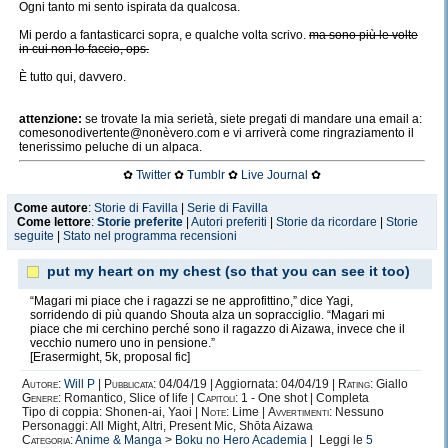
Ogni tanto mi sento ispirata da qualcosa.
Mi perdo a fantasticarci sopra, e qualche volta scrivo.
ma sono più le volte
in cui non lo faccio, ops.
È tutto qui, davvero.
attenzione:
se trovate la mia serietà, siete pregati di mandare una email a:
comesonodivertente@nonèvero.com e vi arriverà come ringraziamento il
tenerissimo peluche di un alpaca.
✿
Twitter
✿
Tumblr
✿
Live Journal
✿
Come autore
:
Storie di Favilla
|
Serie di Favilla
Come lettore
:
Storie preferite
|
Autori preferiti
|
Storie da ricordare
|
Storie
seguite
|
Stato nel programma recensioni
put my heart on my chest (so that you can see it too)
“Magari mi piace che i ragazzi se ne approfittino,” dice Yagi,
sorridendo di più quando Shouta alza un sopracciglio. “Magari mi
piace che mi cerchino perché sono il ragazzo di Aizawa, invece che il
vecchio numero uno in pensione.”
[Erasermight, 5k, proposal fic]
Autore:
Will P
|
Pubblicata:
04/04/19 | Aggiornata: 04/04/19 |
Rating:
Giallo
Genere:
Romantico, Slice of life |
Capitoli:
1 - One shot | Completa
Tipo di coppia: Shonen-ai, Yaoi |
Note:
Lime |
Avvertimenti:
Nessuno
Personaggi: All Might, Altri, Present Mic, Shōta Aizawa
Categoria:
Anime & Manga
>
Boku no Hero Academia
| Leggi le
5