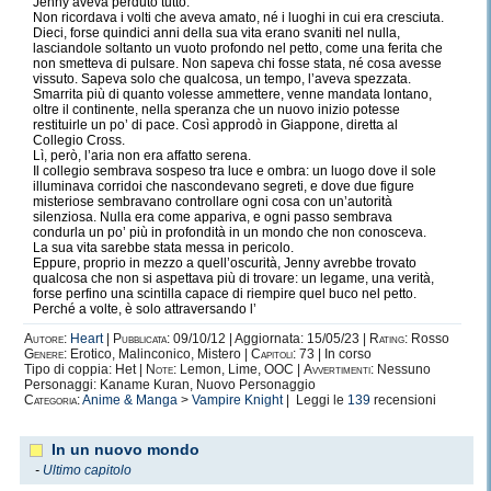
Jenny aveva perduto tutto.
Non ricordava i volti che aveva amato, né i luoghi in cui era cresciuta.
Dieci, forse quindici anni della sua vita erano svaniti nel nulla,
lasciandole soltanto un vuoto profondo nel petto, come una ferita che
non smetteva di pulsare. Non sapeva chi fosse stata, né cosa avesse
vissuto. Sapeva solo che qualcosa, un tempo, l’aveva spezzata.
Smarrita più di quanto volesse ammettere, venne mandata lontano,
oltre il continente, nella speranza che un nuovo inizio potesse
restituirle un po’ di pace. Così approdò in Giappone, diretta al
Collegio Cross.
Lì, però, l’aria non era affatto serena.
Il collegio sembrava sospeso tra luce e ombra: un luogo dove il sole
illuminava corridoi che nascondevano segreti, e dove due figure
misteriose sembravano controllare ogni cosa con un’autorità
silenziosa. Nulla era come appariva, e ogni passo sembrava
condurla un po’ più in profondità in un mondo che non conosceva.
La sua vita sarebbe stata messa in pericolo.
Eppure, proprio in mezzo a quell’oscurità, Jenny avrebbe trovato
qualcosa che non si aspettava più di trovare: un legame, una verità,
forse perfino una scintilla capace di riempire quel buco nel petto.
Perché a volte, è solo attraversando l’
Autore:
Heart
|
Pubblicata:
09/10/12 | Aggiornata: 15/05/23 |
Rating:
Rosso
Genere:
Erotico, Malinconico, Mistero |
Capitoli:
73 | In corso
Tipo di coppia: Het |
Note:
Lemon, Lime, OOC |
Avvertimenti:
Nessuno
Personaggi: Kaname Kuran, Nuovo Personaggio
Categoria:
Anime & Manga
>
Vampire Knight
| Leggi le
139
recensioni
In un nuovo mondo
-
Ultimo capitolo