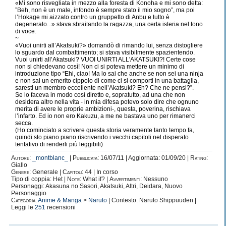
«Mi sono risvegliata in mezzo alla foresta di Konoha e mi sono detta:
”Beh, non è un male, infondo è sempre stato il mio sogno”, ma poi
l’Hokage mi aizzato contro un gruppetto di Anbu e tutto è
degenerato...» stava sbraitando la ragazza, una certa isteria nel tono
di voce.
~
«Vuoi unirti all’Akatsuki?» domandò di rimando lui, senza distogliere
lo sguardo dal combattimento; si stava visibilmente spazientendo.
Vuoi unirti all’Akatsuki? VUOI UNIRTI ALL'AKATSUKI?! Certe cose
non si chiedevano così! Non ci si poteva mettere un minimo di
introduzione tipo “Ehi, ciao! Ma lo sai che anche se non sei una ninja
e non sai un emerito cippolo di come ci si comporti in una battaglia,
saresti un membro eccellente nell’Akatsuki? Eh? Che ne pensi?”.
Se lo faceva in modo così diretto e, sopratutto, ad una che non
desidera altro nella vita - in mia difesa potevo solo dire che ognuno
merita di avere le proprie ambizioni-, questa, poverina, rischiava
l’infarto. Ed io non ero Kakuzu, a me ne bastava uno per rimanerci
secca.
(Ho cominciato a scrivere questa storia veramente tanto tempo fa,
quindi sto piano piano riscrivendo i vecchi capitoli nel disperato
tentativo di renderli più leggibili)
Autore:
_montblanc_
|
Pubblicata:
16/07/11 | Aggiornata: 01/09/20 |
Rating:
Giallo
Genere:
Generale |
Capitoli:
44 | In corso
Tipo di coppia: Het |
Note:
What if? |
Avvertimenti:
Nessuno
Personaggi: Akasuna no Sasori, Akatsuki, Altri, Deidara, Nuovo
Personaggio
Categoria:
Anime & Manga
>
Naruto
| Contesto: Naruto Shippuuden |
Leggi le
251
recensioni