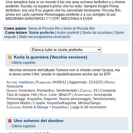
Una semplice tizia in un mondo ti tizi che ama scrivere fanfiction u.u Anime
preferito: Kuroko no basket Il primo che ho visto: Vampire Knight Prima
fanfiction: era una ff su yugioh che ho cancellato Nickname: Piccola Rin,
prima ero carly carmine Personaggio preferito e a cui somiglio di più:
MIDORIMA SHINTAROU \^^/ OTP: MIDOTAKA 4 EVER
Come autore
:
Storie di Piccola Rin
|
Serie di Piccola Rin
Come lettore
:
Storie preferite
|
Autori preferiti
|
Storie da ricordare
|
Storie
seguite
|
Stato nel programma recensioni
Kuria la guerriera (Vecchia versione)
-
Ultimo capitolo
Vecchia versione dell'attuale 'l'amore non si chiede come l'acqua, ma
si dona come il thè.' presto in ripubblicazione anche qui su EFP.
Autore:
martyvax
|
Pubblicata:
04/06/11 | Aggiornata: 15/10/25 |
Rating:
Arancione
Genere:
Avventura, Romantico, Sentimentale |
Capitoli:
29 | Completa
Tipo di coppia: Het |
Note:
Lime, What if? |
Avvertimenti:
Incompiuta
Personaggi: Inuyasha, Kagome, Nuovo personaggio, Sesshoumaru,
Signora Madre | Coppie: Inuyasha/Kagome, Miroku/Sango
Categoria:
Anime & Manga
>
Inuyasha
| Leggi le
96
recensioni
Uno scherzo del destino
-
Ultimo capitolo