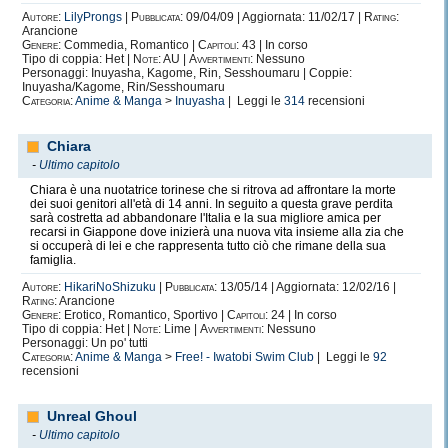
Autore:
LilyProngs
|
Pubblicata:
09/04/09 | Aggiornata: 11/02/17 |
Rating:
Arancione
Genere:
Commedia, Romantico |
Capitoli:
43 | In corso
Tipo di coppia: Het |
Note:
AU |
Avvertimenti:
Nessuno
Personaggi: Inuyasha, Kagome, Rin, Sesshoumaru | Coppie:
Inuyasha/Kagome, Rin/Sesshoumaru
Categoria:
Anime & Manga
>
Inuyasha
| Leggi le
314
recensioni
Chiara
-
Ultimo capitolo
Chiara è una nuotatrice torinese che si ritrova ad affrontare la morte
dei suoi genitori all'età di 14 anni. In seguito a questa grave perdita
sarà costretta ad abbandonare l'Italia e la sua migliore amica per
recarsi in Giappone dove inizierà una nuova vita insieme alla zia che
si occuperà di lei e che rappresenta tutto ciò che rimane della sua
famiglia.
Autore:
HikariNoShizuku
|
Pubblicata:
13/05/14 | Aggiornata: 12/02/16 |
Rating:
Arancione
Genere:
Erotico, Romantico, Sportivo |
Capitoli:
24 | In corso
Tipo di coppia: Het |
Note:
Lime |
Avvertimenti:
Nessuno
Personaggi: Un po' tutti
Categoria:
Anime & Manga
>
Free! - Iwatobi Swim Club
| Leggi le
92
recensioni
Unreal Ghoul
-
Ultimo capitolo