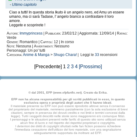
-
Ultimo capitolo
Ciao a tutti! In questa storia Ikuto è un angelo nero, ed Amu un essere
umano, ma ci sarà Tadase, l' angelo bianco a contrastare il loro
amore.
Leggete e scoprirete !
Autore:
Immyprincess
|
Pubblicata:
23/02/12 | Aggiornata: 12/09/14 |
Rating:
Verde
Genere:
Romantico |
Capitoli:
12 | In corso
Note:
Nessuna |
Avvertimenti:
Nessuno
Personaggi: Un po' tutti
Categoria:
Anime & Manga
>
Shugo Chara!
| Leggi le
33
recensioni
[Precedente] 1
2
3
4
[Prossimo]
© dal 2001, EFP (www.efpfanfic.net). Creato da Erika.
EFP non ha alcuna responsabilità per gli scritti pubblicati in esso, in quanto
esclusiva opera e proprietà degli autori che li hanno ideati.
Il materiale presente su EFP non può essere riprodotto altrove senza il consenso
del proprietario del materiale, nemmeno parzialmente (con la sola esclusione di brevi
citazioni, sempre in presenza dei dovuti credits e nei limiti e termini concessi dalla
legge). Tutti i soggetti descritti nelle storie sono maggiorenni e/o comunque fittizi.
I personaggi e le situazioni presenti nelle fanfic di questo sito sono utilizzati senza
alcun fine di lucro e nel rispetto dei rispettivi proprietari e copyrights.
I detentori dei diritti di copyright sfruttati nelle fan fiction possono richiedere
l'immediata cessazione dell'utilizzo del loro materiale, con una segnalazione
adeguatamente supportata da inoltrare ad EFP.