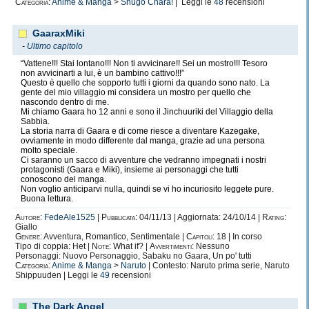
Categoria:
Anime & Manga
>
Shugo Chara!
| Leggi le
48
recensioni
GaaraxMiki
-
Ultimo capitolo
“Vattene!!! Stai lontano!!! Non ti avvicinare!! Sei un mostro!!! Tesoro
non avvicinarti a lui, è un bambino cattivo!!!”
Questo è quello che sopporto tutti i giorni da quando sono nato. La
gente del mio villaggio mi considera un mostro per quello che
nascondo dentro di me.
Mi chiamo Gaara ho 12 anni e sono il Jinchuuriki del Villaggio della
Sabbia.
La storia narra di Gaara e di come riesce a diventare Kazegake,
ovviamente in modo differente dal manga, grazie ad una persona
molto speciale.
Ci saranno un sacco di avventure che vedranno impegnati i nostri
protagonisti (Gaara e Miki), insieme ai personaggi che tutti
conoscono del manga.
Non voglio anticiparvi nulla, quindi se vi ho incuriosito leggete pure.
Buona lettura.
Autore:
FedeAle1525
|
Pubblicata:
04/11/13 | Aggiornata: 24/10/14 |
Rating:
Giallo
Genere:
Avventura, Romantico, Sentimentale |
Capitoli:
18 | In corso
Tipo di coppia: Het |
Note:
What if? |
Avvertimenti:
Nessuno
Personaggi: Nuovo Personaggio, Sabaku no Gaara, Un po' tutti
Categoria:
Anime & Manga
>
Naruto
| Contesto: Naruto prima serie, Naruto
Shippuuden | Leggi le
49
recensioni
The Dark Angel