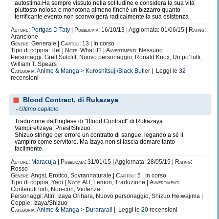
autostima.Ha sempre vissuto nella solitudine e considera la sua vita
piuttosto noiosa e monotona almeno finchè un bizzarro quanto
terrificante evento non sconvolgerà radicalmente la sua esistenza
Autore:
Portgas D Taty
|
Pubblicata:
16/10/13 | Aggiornata: 01/06/15 |
Rating:
Arancione
Genere:
Generale |
Capitoli:
13 | In corso
Tipo di coppia: Het |
Note:
What if? |
Avvertimenti:
Nessuno
Personaggi: Grell Sutcliff, Nuovo personaggio, Ronald Knox, Un po' tutti,
William T. Spears
Categoria:
Anime & Manga
>
Kuroshitsuji/Black Butler
| Leggi le
32
recensioni
Blood Contract, di Rukazaya
-
Ultimo capitolo
Traduzione dall'inglese di "Blood Contract" di Rukazaya.
Vampire!Izaya, Priest!Shizuo
Shizuo stringe per errore un contratto di sangue, legando a sé il
vampiro come servitore. Ma Izaya non si lascia domare tanto
facilmente.
Autore:
Maracuja
|
Pubblicata:
31/01/15 | Aggiornata: 28/05/15 |
Rating:
Rosso
Genere:
Angst, Erotico, Sovrannaturale |
Capitoli:
5 | In corso
Tipo di coppia: Yaoi |
Note:
AU, Lemon, Traduzione |
Avvertimenti:
Contenuti forti, Non-con, Violenza
Personaggi: Altri, Izaya Orihara, Nuovo personaggio, Shizuo Heiwajima |
Coppie: Izaya/Shizuo
Categoria:
Anime & Manga
>
Durarara!!
| Leggi le
20
recensioni