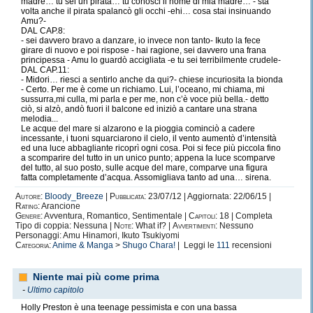
madre… tu sei un pirata… tu conosci il nome di mia madre… - sta
volta anche il pirata spalancò gli occhi -ehi… cosa stai insinuando
Amu?-
DAL CAP.8:
- sei davvero bravo a danzare, io invece non tanto- Ikuto la fece
girare di nuovo e poi rispose - hai ragione, sei davvero una frana
principessa - Amu lo guardò accigliata -e tu sei terribilmente crudele-
DAL CAP.11:
- Midori… riesci a sentirlo anche da qui?- chiese incuriosita la bionda
- Certo. Per me è come un richiamo. Lui, l’oceano, mi chiama, mi
sussurra,mi culla, mi parla e per me, non c’è voce più bella.- detto
ciò, si alzò, andò fuori il balcone ed iniziò a cantare una strana
melodia...
Le acque del mare si alzarono e la pioggia cominciò a cadere
incessante, i tuoni squarciarono il cielo, il vento aumentò d’intensità
ed una luce abbagliante ricoprì ogni cosa. Poi si fece più piccola fino
a scomparire del tutto in un unico punto; appena la luce scomparve
del tutto, al suo posto, sulle acque del mare, comparve una figura
fatta completamente d’acqua. Assomigliava tanto ad una… sirena.
Autore:
Bloody_Breeze
|
Pubblicata:
23/07/12 | Aggiornata: 22/06/15 |
Rating:
Arancione
Genere:
Avventura, Romantico, Sentimentale |
Capitoli:
18 | Completa
Tipo di coppia: Nessuna |
Note:
What if? |
Avvertimenti:
Nessuno
Personaggi: Amu Hinamori, Ikuto Tsukiyomi
Categoria:
Anime & Manga
>
Shugo Chara!
| Leggi le
111
recensioni
Niente mai più come prima
-
Ultimo capitolo
Holly Preston è una teenage pessimista e con una bassa