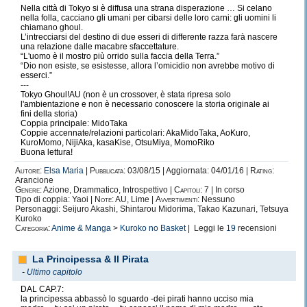
Nella città di Tokyo si è diffusa una strana disperazione … Si celano
nella folla, cacciano gli umani per cibarsi delle loro carni: gli uomini li
chiamano ghoul.
L’intrecciarsi del destino di due esseri di differente razza farà nascere
una relazione dalle macabre sfaccettature.
“L'uomo è il mostro più orrido sulla faccia della Terra.”
“Dio non esiste, se esistesse, allora l’omicidio non avrebbe motivo di
esserci.”
---
Tokyo Ghoul!AU (non è un crossover, è stata ripresa solo
l'ambientazione e non è necessario conoscere la storia originale ai
fini della storia)
Coppia principale: MidoTaka
Coppie accennate/relazioni particolari: AkaMidoTaka, AoKuro,
KuroMomo, NijiAka, kasaKise, OtsuMiya, MomoRiko
Buona lettura!
Autore:
Elsa Maria
|
Pubblicata:
03/08/15 | Aggiornata: 04/01/16 |
Rating:
Arancione
Genere:
Azione, Drammatico, Introspettivo |
Capitoli:
7 | In corso
Tipo di coppia: Yaoi |
Note:
AU, Lime |
Avvertimenti:
Nessuno
Personaggi: Seijuro Akashi, Shintarou Midorima, Takao Kazunari, Tetsuya
Kuroko
Categoria:
Anime & Manga
>
Kuroko no Basket
| Leggi le
19
recensioni
La Principessa & Il Pirata
-
Ultimo capitolo
DAL CAP.7:
la principessa abbassò lo sguardo -dei pirati hanno ucciso mia