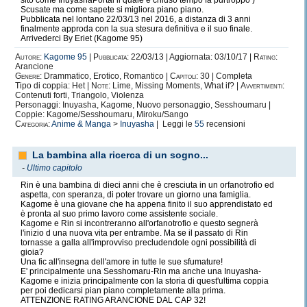
sito come InuyashaPortal il quale è chiuso tempo fà purtroppo )
Scusate ma come sapete si migliora piano piano.
Pubblicata nel lontano 22/03/13 nel 2016, a distanza di 3 anni
finalmente approda con la sua stesura definitiva e il suo finale.
Arrivederci By Eriet (Kagome 95)
Autore:
Kagome 95
|
Pubblicata:
22/03/13 | Aggiornata: 03/10/17 |
Rating:
Arancione
Genere:
Drammatico, Erotico, Romantico |
Capitoli:
30 | Completa
Tipo di coppia: Het |
Note:
Lime, Missing Moments, What if? |
Avvertimenti:
Contenuti forti, Triangolo, Violenza
Personaggi: Inuyasha, Kagome, Nuovo personaggio, Sesshoumaru |
Coppie: Kagome/Sesshoumaru, Miroku/Sango
Categoria:
Anime & Manga
>
Inuyasha
| Leggi le
55
recensioni
La bambina alla ricerca di un sogno...
-
Ultimo capitolo
Rin è una bambina di dieci anni che è cresciuta in un orfanotrofio ed
aspetta, con speranza, di poter trovare un giorno una famiglia.
Kagome è una giovane che ha appena finito il suo apprendistato ed
è pronta al suo primo lavoro come assistente sociale.
Kagome e Rin si incontreranno all'orfanotrofio e questo segnerà
l'inizio d una nuova vita per entrambe. Ma se il passato di Rin
tornasse a galla all'improvviso precludendole ogni possibilità di
gioia?
Una fic all'insegna dell'amore in tutte le sue sfumature!
E' principalmente una Sesshomaru-Rin ma anche una Inuyasha-
Kagome e inizia principalmente con la storia di quest'ultima coppia
per poi dedicarsi pian piano completamente alla prima.
ATTENZIONE RATING ARANCIONE DAL CAP 32!