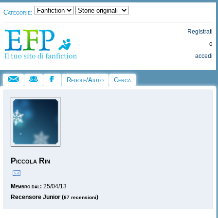
Categorie:
Registrati
o
accedi
Regole/Aiuto
Cerca
Piccola Rin
Membro dal:
25/04/13
Recensore Junior (
)
67 recensioni