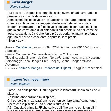
Casa Jaeger
-
Ultimo capitolo
Era basso. Beh, questo si era già capito, aveva un’aria arrogante e
presuntuosa, già gli stava sul cazzo.
Semplicemente delle volte non sappiamo spiegare perché alcune
cose ci tocchino più di altre; quando determinate sensazioni ci
colgono impreparati, il più delle volte tentiamo di ignorare, ma tutto
quello che cerchiamo di allontanare il più possibile da noi, come se
fosse spazzatura, è ciò che forse più desideriamo, ma nel profondo
ognuno di noi ne e cosciente, oppure lo sarò presto.
-Eren x Levi-
Autore:
OndaVerde
|
Pubblicata:
07/12/14 | Aggiornata: 09/01/20 |
Rating:
Arancione
Genere:
Commedia, Sentimentale |
Capitoli:
2 | In corso
Tipo di coppia: Shonen-ai, Yaoi |
Note:
AU, Lime |
Avvertimenti:
Nessuno
Personaggi: Carla, Jaeger, Eren, Jaeger, Grisha, Jaeger, Mikasa,
Ackerman
Categoria:
Anime & Manga
>
L'Attacco dei Giganti
| Leggi le
5
recensioni
I Love You...even now.
-
Ultimo capitolo
Forse una delle poche FF su Kagome/Sesshomaru, spero solo che vi
piaccia.
Nessuna anticipazione mi dispiace.
Chi scrive è una ragazza( anche se non sembrerà ma )comunque.
Spero che vi piaccia e una buona lettura a tutti.
P.S.: Questa è prima la FF che scrivo qui! ( ho anche scritto un altri