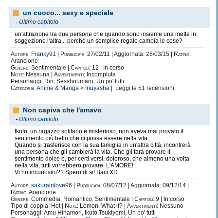
un cuoco... sexy e speciale
-
Ultimo capitolo
un'attrazione tra due persone che quando sono insieme una mette in
soggezione l'altra... perchè un semplice regalo cambia le cose?
Autore:
Franky91
|
Pubblicata:
27/02/11 | Aggiornata: 28/03/15 |
Rating:
Arancione
Genere:
Sentimentale |
Capitoli:
12 | In corso
Note:
Nessuna |
Avvertimenti:
Incompiuta
Personaggi: Rin, Sesshoumaru, Un po' tutti
Categoria:
Anime & Manga
>
Inuyasha
| Leggi le
51
recensioni
Non capiva che l'amavo
-
Ultimo capitolo
Ikuto, un ragazzo solitario e misterioso, non aveva mai provato il
sentimento più bello che ci possa essere nella vita.
Quando si trasferisce con la sua famiglia in un'altra città, incontrerà
una persona che gli cambierà la vita. Che gli farà provare il
sentimento dolce e, per certi versi, doloroso, che almeno una volta
nella vita, tutti vorrebbero provare: L'AMORE!
Vi ho incuriosito?? Spero di si! Baci XD
Autore:
sakurainlove96
|
Pubblicata:
08/07/12 | Aggiornata: 09/12/14 |
Rating:
Arancione
Genere:
Commedia, Romantico, Sentimentale |
Capitoli:
9 | In corso
Tipo di coppia: Het |
Note:
Lemon, What if? |
Avvertimenti:
Nessuno
Personaggi: Amu Hinamori, Ikuto Tsukiyomi, Un po' tutti