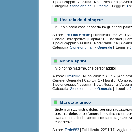
Tipo di coppia: Nessuna | Note: Nessuna | Avvert
Categoria:
Storie originali
>
Poesia
| Leggi le
3
re
Una tela da dipingere
In una piccola casa nascosta tra gli antichi palaz
Autore:
Tra luna e mare
| Pubblicata: 08/12/19 | A
Genere: Introspettivo | Capitoli: 1 - One shot | Co
Tipo di coppia: Nessuna | Note: Nessuna | Avvert
Categoria:
Storie originali
>
Generale
| Leggi le
3
Nonno sprint
Mio nonno materno, che personaggio!
Autore:
Hiroshi84
| Pubblicata: 21/11/19 | Aggiorn
Genere: Generale | Capitoli: 1 - Flashfic | Comple
Tipo di coppia: Nessuna | Note: Nessuna | Avvert
Categoria:
Storie originali
>
Generale
| Leggi le
2
Mai stato unico
Siete mai stati tristi o delusi per una ragazza
pesante delusione d'amore ho scritto su un post
svariate delusioni d'amore con tante ragazze, v
esperienze...
Autore:
Fede883
| Pubblicata: 22/11/17 | Aggiorna