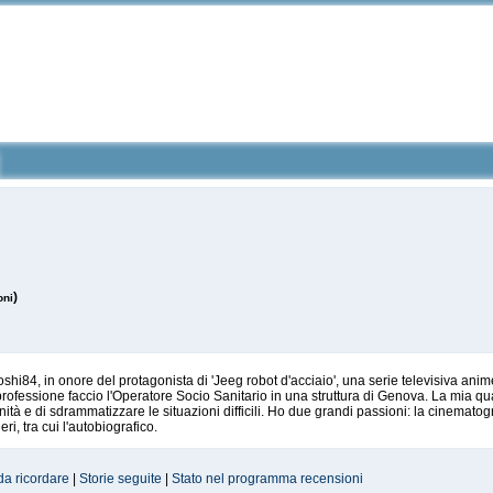
)
oni
hi84, in onore del protagonista di 'Jeeg robot d'acciaio', una serie televisiva an
professione faccio l'Operatore Socio Sanitario in una struttura di Genova. La mia 
tà e di sdrammatizzare le situazioni difficili. Ho due grandi passioni: la cinematograf
eri, tra cui l'autobiografico.
da ricordare
|
Storie seguite
|
Stato nel programma recensioni