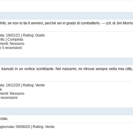
chifo; se non lo fai ti ammiro, perché sei in grado di combatterlo. --- (cit. di Jim Morri
ta: 19/01/21 | Rating: Giallo
hfic | Completa
imenti: Nessuno
le
5
recensioni
mutò in un vortice scintillante. Nel rialzarmi, mi ritrovai sempre nella mia città
ata: 18/12/20 | Rating: Verde
ta
imenti: Nessuno
recensioni
risto.
ggiornata: 09/08/20 | Rating: Verde