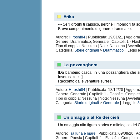
Erika
--- Se ti droghi ti capisco, perché il mondo ti fa s
Breve componimento di genere drammatico.
Autore:
Hiroshi84
| Pubblicata: 19/01/21 | Aggiorna
Genere: Drammatico, Generale | Capitoli: 1 - Flas
Tipo di coppia: Nessuna | Note: Nessuna | Avvert
Categoria:
Storie originali
>
Drammatico
| Leggi 
La pozzanghera
[Da bambino cascai in una pozzanghera che si tra
inverosimile...]
Racconto dalle venature surreali.
Autore:
Hiroshi84
| Pubblicata: 18/12/20 | Aggiorn
Genere: Generale | Capitoli: 1 - Flashfic | Comple
Tipo di coppia: Nessuna | Note: Nessuna | Avvert
Categoria:
Storie originali
>
Generale
| Leggi le
3
Un omaggio al Re dei cieli
Un omaggio alla figura storica e mitologica del C
Autore:
Tra luna e mare
| Pubblicata: 09/08/20 | A
Genere: Poesia | Capitoli: 1 - Flashfic | Completa