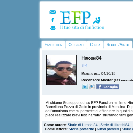
Fanfiction
Originali
Cerca
Regole/Aiuto
Hiroshi84
Membro dal:
04/10/15
Recensore Master (
681 recensi
Mi chiamo Giuseppe, qui su EFP Fanction mi firmo Hiros
Barcellona Pozzo di Gotto in provincia di Messina. Di 
dell'umorismo che mi permette di affrontare la quotidiani
piace realizzare brevi testi narrativi sfruttando tanti gen
Come autore
:
Storie di Hiroshi84
|
Serie di Hiroshi84
Come lettore
:
Storie preferite
|
Autori preferiti
|
Storie 