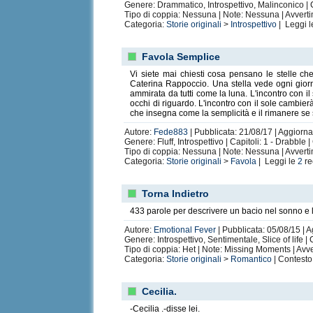
Genere: Drammatico, Introspettivo, Malinconico | C
Tipo di coppia: Nessuna | Note: Nessuna | Avvert
Categoria:
Storie originali
>
Introspettivo
| Leggi 
Favola Semplice
Vi siete mai chiesti cosa pensano le stelle ch
Caterina Rappoccio. Una stella vede ogni giorno
ammirata da tutti come la luna. L'incontro con il
occhi di riguardo. L'incontro con il sole cambier
che insegna come la semplicità e il rimanere se st
Autore:
Fede883
| Pubblicata: 21/08/17 | Aggiorna
Genere: Fluff, Introspettivo | Capitoli: 1 - Drabble
Tipo di coppia: Nessuna | Note: Nessuna | Avvert
Categoria:
Storie originali
>
Favola
| Leggi le
2
re
Torna Indietro
433 parole per descrivere un bacio nel sonno e l
Autore:
Emotional Fever
| Pubblicata: 05/08/15 | 
Genere: Introspettivo, Sentimentale, Slice of life | 
Tipo di coppia: Het | Note: Missing Moments | Avv
Categoria:
Storie originali
>
Romantico
| Contesto
Cecilia.
-Cecilia .-disse lei.