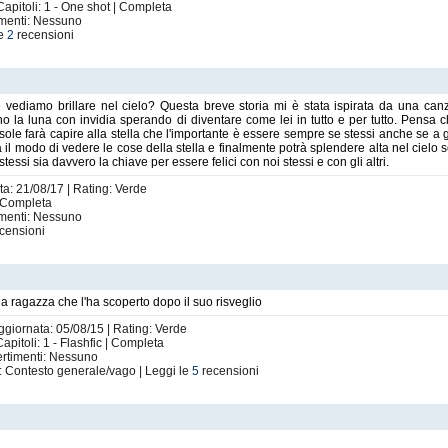
apitoli: 1 - One shot | Completa
imenti: Nessuno
le
2
recensioni
e vediamo brillare nel cielo? Questa breve storia mi è stata ispirata da una can
 la luna con invidia sperando di diventare come lei in tutto e per tutto. Pensa ch
 sole farà capire alla stella che l'importante è essere sempre se stessi anche se a g
à il modo di vedere le cose della stella e finalmente potrà splendere alta nel cielo
essi sia davvero la chiave per essere felici con noi stessi e con gli altri.
ta: 21/08/17 | Rating: Verde
 | Completa
imenti: Nessuno
censioni
a ragazza che l'ha scoperto dopo il suo risveglio
Aggiornata: 05/08/15 | Rating: Verde
Capitoli: 1 - Flashfic | Completa
ertimenti: Nessuno
: Contesto generale/vago | Leggi le
5
recensioni