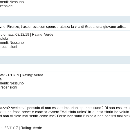
imenti: Nessuno
censioni
zi di Firenze, trascorreva con spensieratezza la vita di Giada, una giovane artista.
ggiornata: 08/12/19 | Rating: Verde
mpleta
imenti: Nessuno
recensioni
ata: 21/11/19 | Rating: Verde
ta
imenti: Nessuno
recensioni
/ragazzo? Avete mai pensato di non essere importante per nessuno? Di non essere al
 it una frase breve e concisa ovvero "Mai stato unico" in questa storia ho voluto 
oi non vi siete mai sentiti come me? Forse non sono l'unico a non sentirsi mai sta
ta: 22/11/17 | Rating: Verde