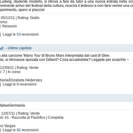
udwig, studente modello, si ritrova a fare da tutor a una nuova entrata nella sc
imminente arrivo del festival della cultura, riuscirà il tedesco a non farsi venire una cr
sperimento, spero vi piaccia!
 05/12/11 | Rating: Giallo
corso
ti: Nessuno
| Leggi le
53
recensioni
u!
-
Ultimo capitolo
ta alla canzone 'Marry You' di Bruno Mars interpretata dal cast di Glee.
ale, si ritrovasse sposata con Gilbert? Cosa accadrebbe? Leggete per scoprirlo ~
 12/09/11 | Rating: Verde
 7 | In corso
ngheria/Elizabeta Héderváry
| Leggi le
9
recensioni
a ItaliaxGermania
: 12/07/11 | Rating: Verde
li: 41 - Raccolta di Flashfics | Completa
ano Vargas
| Leggi le
92
recensioni