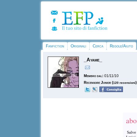
Fanfiction
Originali
Cerca
Regole/Aiuto
_Ayame_
Membro dal:
01/11/10
Recensore Junior
(
)
120 recensioni
abo
Salve 