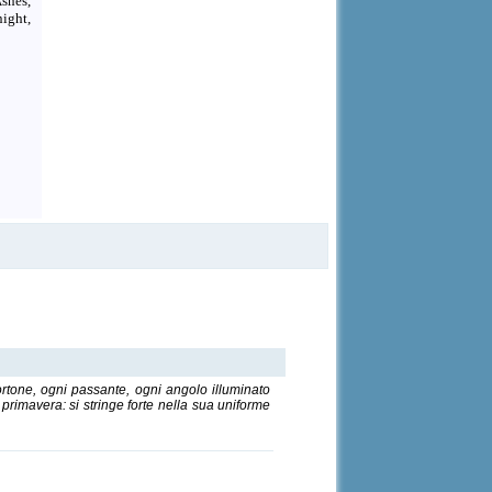
Ashes,
ight,
d
portone, ogni passante, ogni angolo illuminato
 primavera: si stringe forte nella sua uniforme