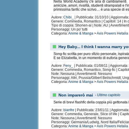
Nella World Academy c'è aria di cambiamenti. L
amicizie, amori, rivalità, studenti strampalati e l'
primissima fanfic che scrivo.... è una specie di e
Autore:
Chibi_
| Pubblicata: 31/10/10 | Aggiornata:
Genere: Commedia, Romantico | Capitoli: 14 | In 
Tipo di coppia: Shonen-ai | Note: AU | Avvertimen
Personaggi: Un po' tutti
Categoria:
Anime & Manga
>
Axis Powers Hetalia
Hey Baby... I think I wanna marry yo
Song-fic scritta per puro sfizio personale, ispira
E se Elizabetta, in un momento di euforia gener
Autore:
Feny_
| Pubblicata: 01/08/11 | Aggiornata:
Genere: Commedia, Romantico, Song-fic | Capitoli:
Note: Nessuna | Avvertimenti: Nessuno
Personaggi: Altri, Prussia/Gilbert Beilschmidt, U
Categoria:
Anime & Manga
>
Axis Powers Hetalia
Non imparerò mai
-
Ultimo capitolo
Serie di brevi flashfic della coppia più gettonat
Autore:
bianfre
| Pubblicata: 23/01/11 | Aggiornata
Genere: Commedia, Generale, Slice of life | Capito
Note: Nessuna | Avvertimenti: Nessuno
Personaggi: Germania/Ludwig, Nord Italia/Felici
Categoria:
Anime & Manga
>
Axis Powers Hetalia