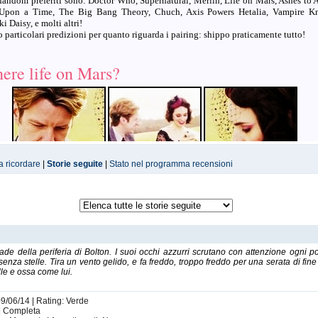
 fandom preferiti sono: Doctor Who, Supernatural, Merlin, Life on Mars, Ashes to 
Upon a Time, The Big Bang Theory, Chuch, Axis Powers Hetalia, Vampire Kn
i Daisy, e molti altri!
 particolari predizioni per quanto riguarda i pairing: shippo praticamente tutto!
there life on Mars?
a ricordare
|
Storie seguite
|
Stato nel programma recensioni
.
Livejournal
DeviantART
Fanworl
strade della periferia di Bolton. I suoi occhi azzurri scrutano con attenzione ogni 
enza stelle. Tira un vento gelido, e fa freddo, troppo freddo per una serata di fine
le e ossa come lui.
09/06/14 | Rating: Verde
c | Completa