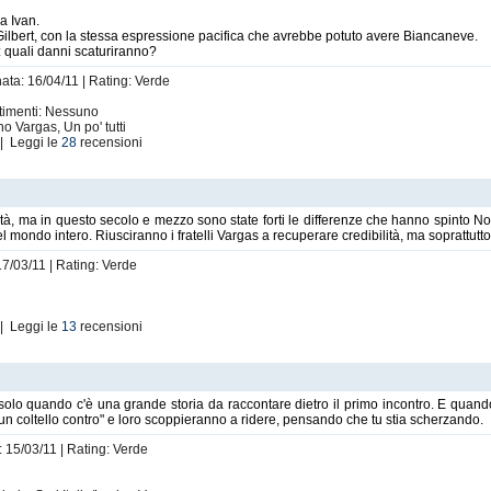
 a Ivan.
Gilbert, con la stessa espressione pacifica che avrebbe potuto avere Biancaneve.
: quali danni scaturiranno?
nata: 16/04/11 | Rating: Verde
rtimenti: Nessuno
o Vargas, Un po' tutti
| Leggi le
28
recensioni
ità, ma in questo secolo e mezzo sono state forti le differenze che hanno spinto Nor
 del mondo intero. Riusciranno i fratelli Vargas a recuperare credibilità, ma soprattutt
17/03/11 | Rating: Verde
| Leggi le
13
recensioni
o quando c'è una grande storia da raccontare dietro il primo incontro. E quando 
 un coltello contro" e loro scoppieranno a ridere, pensando che tu stia scherzando.
: 15/03/11 | Rating: Verde