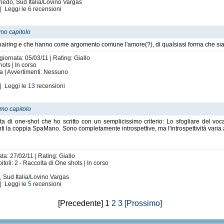
iedo, Sud Italia/Lovino Vargas
| Leggi le
6
recensioni
imo capitolo
 pairing e che hanno come argomento comune l'amore(?), di qualsiasi forma che sia
giornata: 05/03/11 | Rating: Giallo
ots | In corso
ta | Avvertimenti: Nessuno
| Leggi le
13
recensioni
imo capitolo
 di one-shot che ho scritto con un semplicissimo criterio: Lo sfogliare del voca
anti la coppia SpaMano. Sono completamente introspettive, ma l'introspettività varia
ta: 27/02/11 | Rating: Giallo
toli: 2 - Raccolta di One shots | In corso
 Sud Italia/Lovino Vargas
| Leggi le
5
recensioni
[Precedente] 1
2
3
[Prossimo]