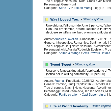
Tipo di coppia: Nessuna | Note: Cross-over, Miss
Personaggi: Gene Hunt
Categoria:
Serie TV
>
Life on Mars
| Leggi le
1
re
Way I Loved You.
-
Ultimo capitolo
Uno ghigna, l'altro sorride. Uno è pericolo, l'altr
Con uno era fiamme, ardore, lacrime e frustrazio
decidere se tuffarsi nel buio o tornare a rifugiar
Autore:
AmaleenLavellan
| Pubblicata: 12/01/11 | 
Genere: Introspettivo, Romantico, Sentimentale | Ca
Tipo di coppia: Het | Note: Nessuna | Avvertiment
Personaggi: Altri, Austria/Roderich Edelstein, Pr
Categoria:
Anime & Manga
>
Axis Powers Hetalia
Tweet-Tweet
-
Ultimo capitolo
Una serie famosa, due attori, l'applicazione di Twi
(scritta per la writing community 100per100)
Autore:
Fuuma
| Pubblicata: 12/06/12 | Aggiornata
Genere: Comico, Fluff | Capitoli: 26 - Raccolta di 
Tipo di coppia: Slash | Note: Nessuna | Avvertime
Personaggi: Jared Padalecki, Jensen Ackles, Mis
Categoria:
Fanfic su attori
>
Cast Supernatural
| L
Life at World Academy
-
Ultimo capitol