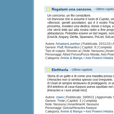
Regalami una canzone.
-
Ultimo capito
Un concorso, un filo conduttore.
Un francese che si assume il ruolo di Cupido, un
«
Bonsoir, gentili ascoltatori, qui è il vostro
prossima, inviateci una dedica, breve o lunga, 
che verrà letta qui alla nostra radio a fine pr
abbastanza. Potrebbe essere un bel regalo, non è
[UsxUk, Angary, GerIta, Spamano, PoLiet, SviLie
Autore:
AmaleenLavellan
| Pubblicata: 25/11/10 | 
Genere: Fluff, Romantico | Capitoli: 9 | Completa
Tipo di coppia: Shonen-ai | Note: Nessuna | Avve
Personaggi: Allied Forces/Forze Alleate, Axis Powe
Categoria:
Anime & Manga
>
Axis Powers Hetalia
Eleftherìa
-
Ultimo capitolo
Storia di un gatto e di come una malattia possa c
I:Heracles non si sentiva spesso così irrequieto.
II:I rivali di sempre tentavano di proteggerlo, in 
III:Il telefono di casa Karpusi aveva squillato nel
[Heracles e i suoi amati mici]
Autore:
claws
| Pubblicata: 18/06/11 | Aggiornata: 
Genere: Triste | Capitoli: 3 | Completa
Note: Nessuna | Avvertimenti: Nessuno
Personaggi: Grecia/Heracles Karpusi
Categoria:
Anime & Manga
>
Axis Powers Hetalia