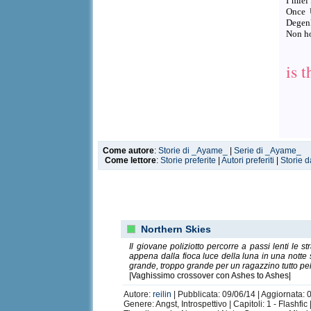
I miei
Once 
Degenk
Non ho
is 
Come autore
:
Storie di _Ayame_
|
Serie di _Ayame_
Come lettore
:
Storie preferite
|
Autori preferiti
|
Storie d
Northern Skies
Il giovane poliziotto percorre a passi lenti le 
appena dalla fioca luce della luna in una notte s
grande, troppo grande per un ragazzino tutto pel
|Vaghissimo crossover con Ashes to Ashes|
Autore:
reilin
| Pubblicata: 09/06/14 | Aggiornata: 
Genere: Angst, Introspettivo | Capitoli: 1 - Flashfi