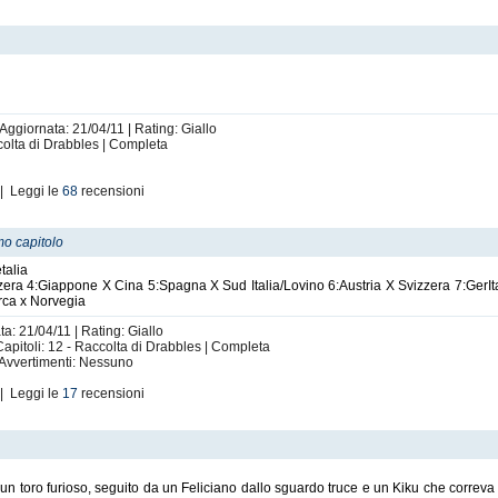
 Aggiornata: 21/04/11 | Rating: Giallo
olta di Drabbles | Completa
| Leggi le
68
recensioni
mo capitolo
talia
zera 4:Giappone X Cina 5:Spagna X Sud Italia/Lovino 6:Austria X Svizzera 7:GerIt
rca x Norvegia
ta: 21/04/11 | Rating: Giallo
 Capitoli: 12 - Raccolta di Drabbles | Completa
 Avvertimenti: Nessuno
| Leggi le
17
recensioni
oro furioso, seguito da un Feliciano dallo sguardo truce e un Kiku che correva a