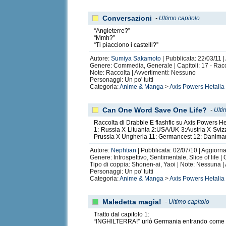
Conversazioni
-
Ultimo capitolo
“Angleterre?”
“Mmh?”
“Ti piacciono i castelli?”
Autore:
Sumiya Sakamoto
| Pubblicata: 22/03/11 |
Genere: Commedia, Generale | Capitoli: 17 - Racc
Note: Raccolta | Avvertimenti: Nessuno
Personaggi: Un po' tutti
Categoria:
Anime & Manga
>
Axis Powers Hetalia
Can One Word Save One Life?
-
Ulti
Raccolta di Drabble E flashfic su Axis Powers He
1: Russia X Lituania 2:USA/UK 3:Austria X Sviz
Prussia X Ungheria 11: Germancest 12: Danima
Autore:
Nephtian
| Pubblicata: 02/07/10 | Aggiorna
Genere: Introspettivo, Sentimentale, Slice of life |
Tipo di coppia: Shonen-ai, Yaoi | Note: Nessuna |
Personaggi: Un po' tutti
Categoria:
Anime & Manga
>
Axis Powers Hetalia
Maledetta magia!
-
Ultimo capitolo
Tratto dal capitolo 1:
“INGHILTERRA!” urlò Germania entrando come un t