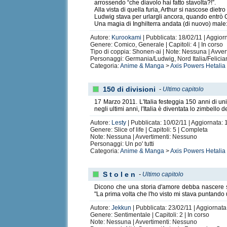
arrossendo “che diavolo hai fatto stavolta?!”.
Alla vista di quella furia, Arthur si nascose dietro
Ludwig stava per urlargli ancora, quando entrò 
Una magia di Inghilterra andata (di nuovo) male
Autore:
Kurookami
| Pubblicata: 18/02/11 | Aggior
Genere: Comico, Generale | Capitoli: 4 | In corso
Tipo di coppia: Shonen-ai | Note: Nessuna | Avve
Personaggi: Germania/Ludwig, Nord Italia/Felician
Categoria:
Anime & Manga
>
Axis Powers Hetalia
150 di divisioni
-
Ultimo capitolo
17 Marzo 2011. L'Italia festeggia 150 anni di un
negli ultimi anni, l'Italia è diventata lo zimbello
Autore:
Lesty
| Pubblicata: 10/02/11 | Aggiornata: 
Genere: Slice of life | Capitoli: 5 | Completa
Note: Nessuna | Avvertimenti: Nessuno
Personaggi: Un po' tutti
Categoria:
Anime & Manga
>
Axis Powers Hetalia
S t o l e n
-
Ultimo capitolo
Dicono che una storia d'amore debba nascere sol
"La prima volta che l'ho visto mi stava puntando
Autore:
Jekkun
| Pubblicata: 23/02/11 | Aggiornata
Genere: Sentimentale | Capitoli: 2 | In corso
Note: Nessuna | Avvertimenti: Nessuno