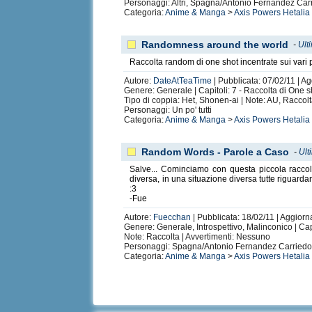
Personaggi: Altri, Spagna/Antonio Fernandez Carr
Categoria:
Anime & Manga
>
Axis Powers Hetalia
Randomness around the world
-
Ult
Raccolta random di one shot incentrate sui vari
Autore:
DateAtTeaTime
| Pubblicata: 07/02/11 | Ag
Genere: Generale | Capitoli: 7 - Raccolta di One sh
Tipo di coppia: Het, Shonen-ai | Note: AU, Raccol
Personaggi: Un po' tutti
Categoria:
Anime & Manga
>
Axis Powers Hetalia
Random Words - Parole a Caso
-
Ult
Salve... Cominciamo con questa piccola raccolta
diversa, in una situazione diversa tutte riguard
:3
-Fue
Autore:
Fuecchan
| Pubblicata: 18/02/11 | Aggiorna
Genere: Generale, Introspettivo, Malinconico | Capi
Note: Raccolta | Avvertimenti: Nessuno
Personaggi: Spagna/Antonio Fernandez Carriedo,
Categoria:
Anime & Manga
>
Axis Powers Hetalia