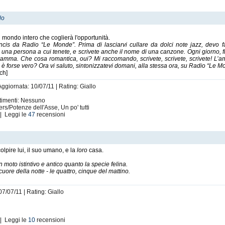
lo
 mondo intero che coglierà l'opportunità.
 Francis da Radio “Le Monde”. Prima di lasciarvi cullare da dolci note jazz, devo
a una persona a cui tenete, e scrivete anche il nome di una canzone. Ogni giorno,
ogramma. Che cosa romantica, oui? Mi raccomando, scrivete, scrivete, scrivete! L’a
 forse vero? Ora vi saluto, sintonizzatevi domani, alla stessa ora, su Radio “Le M
ch]
Aggiornata: 10/07/11 | Rating: Giallo
rtimenti: Nessuno
rs/Potenze dell'Asse, Un po' tutti
| Leggi le
47
recensioni
olpire lui, il suo umano, e la
loro
casa.
un moto istintivo e antico quanto la specie felina.
 cuore della notte - le quattro, cinque del mattino.
07/07/11 | Rating: Giallo
| Leggi le
10
recensioni