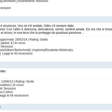
ing Moments | Avvertimenti: Nessuno
censioni
o è sicurezza. Uno se n'è andato, l'altro c'è sempre stato.
ne. Con l'altro è dolcezza, delicatezza, sorrisi, sentirsi amata. Ed ora che si trov
si al sicuro, in una teca che la protegge da qualsiasi passione...
Aggiornata: 28/02/14 | Rating: Giallo
pitoli: 8 | In corso
i: Nessuno
ussia/Gilbert Beilschmidt, Ungheria/Elizabeta Héderváry
| Leggi le
40
recensioni
tter.
: 13/06/13 | Rating: Verde
Drabbles | In corso
nti: Nessuno
ha Collins
eggi le
66
recensioni
o