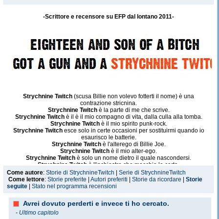
-Scrittore e recensore su EFP dal lontano 2011-
Strychnine Twitch
(scusa Billie non volevo fotterti il nome) è una
contrazione stricnina.
Strychnine Twitch
è la parte di me che scrive.
Strychnine Twitch
è il è il mio compagno di vita, dalla culla alla tomba.
Strychnine Twitch
è il mio spirito punk-rock.
Strychnine Twitch
esce solo in certe occasioni per sostituirmi quando io
esaurisco le batterie.
Strychnine Twitch
è l'alterego di Billie Joe.
Strychnine Twitch
è il mio alter-ego.
Strychnine Twitch
è solo un nome dietro il quale nascondersi.
Strychnine Twitch
è l'inchiostro che macchia la carta.
Come autore
:
Storie di StrychnineTwitch
|
Serie di StrychnineTwitch
Come lettore
:
Storie preferite
|
Autori preferiti
|
Storie da ricordare
|
Storie
seguite
|
Stato nel programma recensioni
Avrei dovuto perderti e invece ti ho cercato.
-
Ultimo capitolo