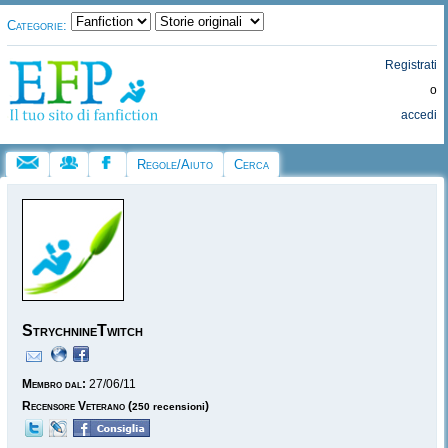
Categorie:
Registrati
o
accedi
Regole/Aiuto
Cerca
StrychnineTwitch
Membro dal:
27/06/11
Recensore Veterano
(
)
250 recensioni