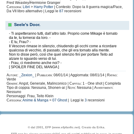
Fred Weasley/Hermione Granger
Categoria:
Libri
>
Harry Potter
| Contesto: Dopo la II guerra magica/Pace,
Da VII libro alternativo | Leggi le
87
recensioni
Seele's Door.
- Ti aspetteranno tutti, dall’altro lato. Proprio come Mikage è tornato
da te, tu tornerai da loro. -
- E tu, Frau? -
Il Vescovo rimase in silenzio, chiudendo gli occhi come a ricordare
qualcosa di vecchio, di passato, che gli era tornato alla mente.
Non lo disse però, così che quel silenzio finì per portare Teito ad
alzare lo sguardo verso di lui.
- Frau, ci rivedremo anche noi? -
[ SPOILER FINE DEL MANGA ]
Autore:
_Zexion_
|
Pubblicata:
08/01/14 | Aggiornata: 08/01/14 |
Rating:
Verde
Genere:
Angst, Generale, Malinconico |
Capitoli:
1 - One shot | Completa
Tipo di coppia: Nessuna, Shonen-ai |
Note:
Nessuna |
Avvertimenti:
Nessuno
Personaggi: Frau, Teito Klein
Categoria:
Anime & Manga
>
07 Ghost
| Leggi le
3
recensioni
© dal 2001, EFP (www.efpfanfic.net). Creato da Erika.
EFP non ha alcuna responsabilità per gli scritti pubblicati in esso, in quanto