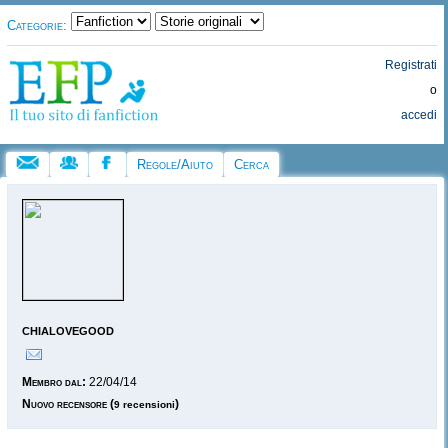
Categorie:
Registrati
o
accedi
Regole/Aiuto
Cerca
chialovegood
Membro dal:
22/04/14
Nuovo recensore
(
)
9 recensioni