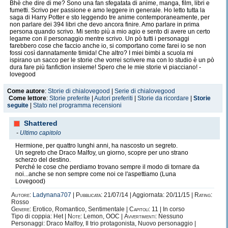
Bhè che dire di me? Sono una fan sfegatata di anime, manga, film, libri e
fumetti. Scrivo per passione e amo leggere in generale. Ho letto tutta la
saga di Harry Potter e sto leggendo tre anime contemporaneamente, per
non parlare dei 394 libri che devo ancora finire. Amo parlare in prima
persona quando scrivo. Mi sento più a mio agio e sento di avere un certo
legame con il personaggio mentre scrivo. Un pò tutti i personaggi
farebbero cose che faccio anche io, si comportano come farei io se non
fossi così dannatamente timida! Che altro? I miei bimbi a scuola mi
ispirano un sacco per le storie che vorrei scrivere ma con lo studio è un pò
dura fare più fanfiction insieme! Spero che le mie storie vi piacciano! -
lovegood
Come autore
:
Storie di chialovegood
|
Serie di chialovegood
Come lettore
:
Storie preferite
|
Autori preferiti
|
Storie da ricordare
|
Storie
seguite
|
Stato nel programma recensioni
Shattered
-
Ultimo capitolo
Hermione, per quattro lunghi anni, ha nascosto un segreto.
Un segreto che Draco Malfoy, un giorno, scopre per uno strano
scherzo del destino.
Perché le cose che perdiamo trovano sempre il modo di tornare da
noi...anche se non sempre come noi ce l'aspettiamo (Luna
Lovegood)
Autore:
Ladynana707
|
Pubblicata:
21/07/14 | Aggiornata: 20/11/15 |
Rating:
Rosso
Genere:
Erotico, Romantico, Sentimentale |
Capitoli:
11 | In corso
Tipo di coppia: Het |
Note:
Lemon, OOC |
Avvertimenti:
Nessuno
Personaggi: Draco Malfoy, Il trio protagonista, Nuovo personaggio |