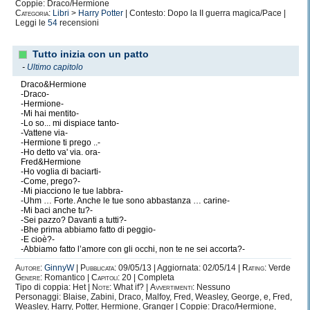
Coppie: Draco/Hermione
Categoria:
Libri
>
Harry Potter
| Contesto: Dopo la II guerra magica/Pace |
Leggi le
54
recensioni
Tutto inizia con un patto
-
Ultimo capitolo
Draco&Hermione
-Draco-
-Hermione-
-Mi hai mentito-
-Lo so... mi dispiace tanto-
-Vattene via-
-Hermione ti prego ..-
-Ho detto va' via. ora-
Fred&Hermione
-Ho voglia di baciarti-
-Come, prego?-
-Mi piacciono le tue labbra-
-Uhm … Forte. Anche le tue sono abbastanza … carine-
-Mi baci anche tu?-
-Sei pazzo? Davanti a tutti?-
-Bhe prima abbiamo fatto di peggio-
-E cioè?-
-Abbiamo fatto l’amore con gli occhi, non te ne sei accorta?-
Autore:
GinnyW
|
Pubblicata:
09/05/13 | Aggiornata: 02/05/14 |
Rating:
Verde
Genere:
Romantico |
Capitoli:
20 | Completa
Tipo di coppia: Het |
Note:
What if? |
Avvertimenti:
Nessuno
Personaggi: Blaise, Zabini, Draco, Malfoy, Fred, Weasley, George, e, Fred,
Weasley, Harry, Potter, Hermione, Granger | Coppie: Draco/Hermione,