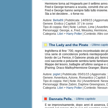
Hermione torna ad Hogwarts per il settimo anno.
Fred e George tornano a scuola, convinti che un t
Fred e George hanno sempre fatto tutto insieme
Sta a lei decidere... o forse no.
Autore:
Bella89
| Pubblicata: 14/09/15 | Aggiornat
Genere: Erotico | Capitoli: 37 | In corso
Tipo di coppia: Het | Note: Lemon, Lime | Avvertim
Personaggi: George, e, Fred, Weasley, Hermione
Categoria:
Libri
>
Harry Potter
| Contesto: Altro co
The Lady and the Pirate
-
Ultimo capit
Inghilterra di fine ‘700, regno incontrastato dei pi
Una serie di coincidenze porterà nientepopod
bordo de La Fenice, il Galeone pirata più famoso
così saccente e petulante sembra tanto familiar
Mappe del tesoro, battaglie all'ultimo sangue e ca
[Pairing: Draco Malfoy/Hermione Granger; Blai
Autore:
piglet
| Pubblicata: 05/01/15 | Aggiornata: 
Genere: Avventura, Azione, Romantico | Capitoli: 1
Tipo di coppia: Het | Note: AU | Avvertimenti: Nes
Personaggi: Blaise Zabini, Daphne Greengrass, 
Categoria:
Libri
>
Harry Potter
| Contesto: Nessun 
Dannata Pelle.
-
Ultimo capitolo
E se improvvisamente, dopo anni di assenza, D