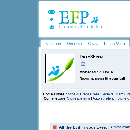
Fanfiction
Originali
Cerca
Regole/Aiuto
Dram3Frem
Membro dal:
21/05/14
Nuovo recensore
(
)
6 recensioni
Come autore
:
Storie di Dram3Frem
|
Serie di Dram3F
Come lettore
:
Storie preferite
|
Autori preferiti
|
Storie d
All the Evil in your Eyes.
-
Ultimo capi