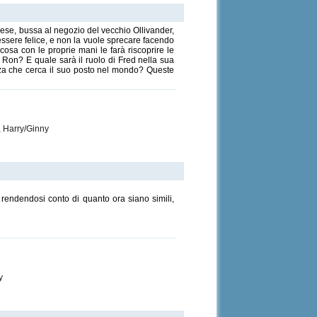
se, bussa al negozio del vecchio Ollivander,
 essere felice, e non la vuole sprecare facendo
cosa con le proprie mani le farà riscoprire le
to Ron? E quale sarà il ruolo di Fred nella sua
za che cerca il suo posto nel mondo? Queste
 Harry/Ginny
rendendosi conto di quanto ora siano simili,
y