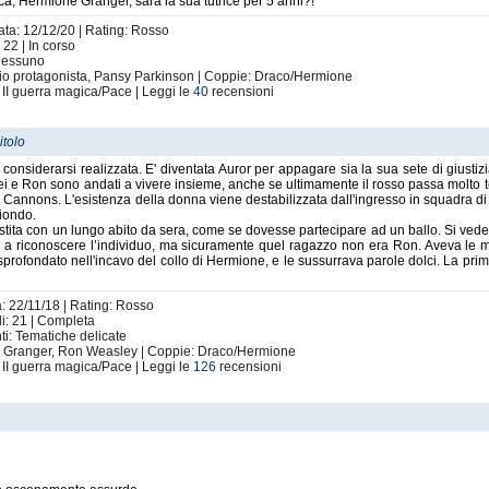
a, Hermione Granger, sarà la sua tutrice per 5 anni?!
ata: 12/12/20 | Rating: Rosso
22 | In corso
 Nessuno
rio protagonista, Pansy Parkinson | Coppie: Draco/Hermione
 II guerra magica/Pace | Leggi le
40
recensioni
itolo
siderarsi realizzata. E' diventata Auror per appagare sia la sua sete di giustizia
e lei e Ron sono andati a vivere insieme, anche se ultimamente il rosso passa molt
Cannons. L'esistenza della donna viene destabilizzata dall'ingresso in squadra di
biondo.
tita con un lungo abito da sera, come se dovesse partecipare ad un ballo. Si vedeva 
ta a riconoscere l’individuo, ma sicuramente quel ragazzo non era Ron. Aveva le man
profondato nell'incavo del collo di Hermione, e le sussurrava parole dolci. La prima
a: 22/11/18 | Rating: Rosso
i: 21 | Completa
ti: Tematiche delicate
ne Granger, Ron Weasley | Coppie: Draco/Hermione
 II guerra magica/Pace | Leggi le
126
recensioni