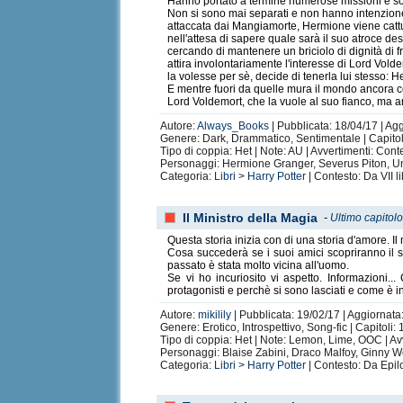
Hanno portato a termine numerose missioni e sono i
Non si sono mai separati e non hanno intenzione
attaccata dai Mangiamorte, Hermione viene catt
nell'attesa di sapere quale sarà il suo atroce des
cercando di mantenere un briciolo di dignità di f
attira involontariamente l'interesse di Lord Vol
la volesse per sè, decide di tenerla lui stesso: 
E mentre fuori da quelle mura il mondo ancora co
Lord Voldemort, che la vuole al suo fianco, ma 
Autore:
Always_Books
| Pubblicata: 18/04/17 | Ag
Genere: Dark, Drammatico, Sentimentale | Capitoli:
Tipo di coppia: Het | Note: AU | Avvertimenti: Conte
Personaggi: Hermione Granger, Severus Piton, Un 
Categoria:
Libri
>
Harry Potter
| Contesto: Da VII l
Il Ministro della Magia
-
Ultimo capitol
Questa storia inizia con di una storia d'amore.
Cosa succederà se i suoi amici scopriranno il s
passato è stata molto vicina all'uomo.
Se vi ho incuriosito vi aspetto. Informazioni
protagonisti e perchè si sono lasciati e come è 
Autore:
mikilily
| Pubblicata: 19/02/17 | Aggiornata
Genere: Erotico, Introspettivo, Song-fic | Capitoli:
Tipo di coppia: Het | Note: Lemon, Lime, OOC | Av
Personaggi: Blaise Zabini, Draco Malfoy, Ginny 
Categoria:
Libri
>
Harry Potter
| Contesto: Da Epil