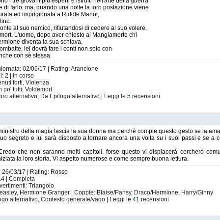
 tre giovani più esperti e istruiti nell'arte della guerra.
 di farlo, ma, quando una notte la loro postazione viene
urata ed imprigionata a Riddle Manor,
tino.
ronte al suo nemico, rifiutandosi di cedere al suo volere,
demort. L'uomo, dopo aver chiesto ai Mangiamorte chi
Hermione diventa la sua schiava.
mbatte, lei dovrà fare i conti non solo con
anche con sè stessa.
giornata: 02/06/17 | Rating: Arancione
 2 | In corso
nuti forti, Violenza
po' tutti, Voldemort
ibro alternativo, Da Epilogo alternativo | Leggi le
5
recensioni
o
 Il ministro della magia lascia la sua donna ma perchè compie questo gesto se la 
uo segreto e lui sarà disposto a tornare ancora una volta su i suoi passi e se a c
... Credo che non saranno molti capitoli, forse questo vi dispiacerà cercherò 
iniziata la loro storia. Vi aspetto numerose e come sempre buona lettura.
: 26/03/17 | Rating: Rosso
 14 | Completa
vertimenti: Triangolo
Weasley, Hermione Granger | Coppie: Blaise/Pansy, Draco/Hermione, Harry/Ginny
ogo alternativo, Contesto generale/vago | Leggi le
41
recensioni