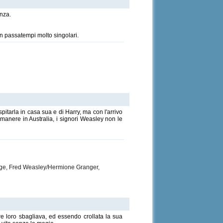
enza.
on passatempi molto singolari.
itarla in casa sua e di Harry, ma con l'arrivo
manere in Australia, i signori Weasley non le
orge, Fred Weasley/Hermione Granger,
e loro sbagliava, ed essendo crollata la sua