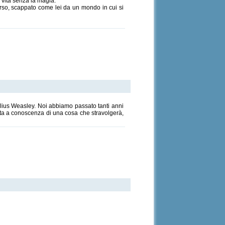
a vita senza la magia.
rso, scappato come lei da un mondo in cui si
lius Weasley. Noi abbiamo passato tanti anni
nuta a conoscenza di una cosa che stravolgerà,