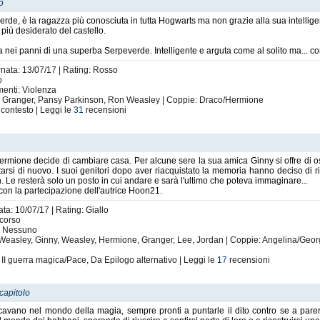
lo
e, è la ragazza più conosciuta in tutta Hogwarts ma non grazie alla sua intellig
più desiderato del castello.
a nei panni di una superba Serpeverde. Intelligente e arguta come al solito ma... c
rnata: 13/07/17 | Rating: Rosso
o
imenti: Violenza
ne Granger, Pansy Parkinson, Ron Weasley | Coppie: Draco/Hermione
contesto | Leggi le
31
recensioni
rmione decide di cambiare casa. Per alcune sere la sua amica Ginny si offre di osp
rsi di nuovo. I suoi genitori dopo aver riacquistato la memoria hanno deciso di ri
 Le resterà solo un posto in cui andare e sarà l'ultimo che poteva immaginare...
 con la partecipazione dell'autrice Hoon21.
ta: 10/07/17 | Rating: Giallo
 corso
i: Nessuno
 Weasley, Ginny, Weasley, Hermione, Granger, Lee, Jordan | Coppie: Angelina/Ge
 II guerra magica/Pace, Da Epilogo alternativo | Leggi le
17
recensioni
capitolo
avano nel mondo della magia, sempre pronti a puntarle il dito contro se a parer