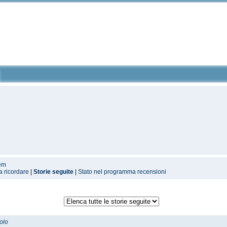
rem
a ricordare
|
Storie seguite
|
Stato nel programma recensioni
tolo