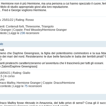
 Hermione non è più Hermione, ma una persona a cui hanno spezzato il cuore; ferit
itolo di studio appropriato giovi alla loro reputazione.
... Fred e George vogliono Hermione.
a: 25/01/22 | Rating: Rosso
enti: Contenuti forti, Threesome, Triangolo
, Granger | Coppie: Fred Weasley/Hermione Granger
ntesto | Leggi le
236
recensioni
olo
rati.
imeno che Daphne Greengrass, la figlia del potentissimo commodoro e la sua f
 dei mari del nord. Resisteranno le due belle fanciulle in balia dei terribili pirat
e?
nti pirateschi caratterizzeranno un’avventura che li trascinerà per tutti gli oceani.
se Zabini/Daphne Greengrass]
18/04/21 | Rating: Giallo
5 | In corso
suno
Draco Malfoy, Hermione Granger | Coppie: Draco/Hermione
contesto | Leggi le
75
recensioni
raco Malfoy fosse ritrovato in Amazonia, del tutto privo di sensi? Cosa gli è 