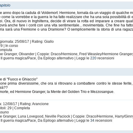
apitolo
anno dopo la caduta di Voldemort: Hermione, tornata da un viaggio di qualche me
è come la vorrebbe e la guerra le ha fatto realizzare che ha una sola possibilità di
i. Ora, di nuovo in Inghilterra, decide di virare la rotta ed imparare a creare qual
ò dovrà anche fare i conti con una vita sentimentale... movimentata. Che fine ha fat
toria sarà una Fremione o una Dramione? O semplicemente la storia di una ragaz
giornata: 25/08/17 | Rating: Giallo
9 | In corso
compiuta
ne Granger, Olivander | Coppie: Draco/Hermione, Fred Weasley/Hermione Granger,
 II guerra magica/Pace, Da Epilogo alternativo | Leggi le
220
recensioni
me di "Fuoco e Ghiaccio"
 prima diversissime, che ora si ritrovano a combattere contro le stesse ferite, 
già??
amorte, ed Hermione Granger, la Mente del Golden Trio e Mezzosangue.
a: 12/08/17 | Rating: Arancione
toli: 29 | Completa
essuno
ne Granger, Luna Lovegood, Neville Paciock | Coppie: Draco/Hermione, Harry/Ginn
 II guerra magica/Pace, Da Epilogo alternativo | Leggi le
34
recensioni