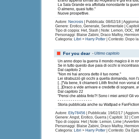
Erano appena tornati ad Hogwarts e già era tut
La Sala Grande era affollata nonostante la guerra
O almeno, quasi tutto."
Nuove prospettive.
Autore:
Necrosis
| Pubblicata: 08/02/18 | Aggiorna
Genere: Erotico, Generale, Sentimentale | Capitol
Tipo di coppia: Het, Slash | Note: Lemon, OOC, What
Personaggi: Blaise Zabini, Draco Malfoy, Hermio
Categoria:
Libri
>
Harry Potter
| Contesto: Dopo la
For you dear
-
Ultimo capitolo
Un anno dopo la guerra il mondo magico è in rov
Se in tutto questo due paia di occhi si incontrass
Dal capitolo 2
"Non mi hai ancora detto il tuo nome."
Lei strabuzzò gli occhi a quella domanda, non l
[...]"Va bene, ti chiamerò Lilith finché non vorrai
[...]Draco a vide arrivare e credette di sognare
Dal capitolo 22
"Pensi che abbia finto?! Sono i miei amici! Gli vo
- - - - - - - - - - - - - - - -
Storia pubblicata anche su Wattpad e FanFicti
Autore:
Elly78456
| Pubblicata: 19/02/17 | Aggiorn
Genere: Angst, Erotico, Guerra | Capitoli: 32 | Co
Tipo di coppia: Het | Note: Lemon, Lime | Avvertime
Personaggi: Blaise Zabini, Draco Malfoy, Hermi
Categoria:
Libri
>
Harry Potter
| Contesto: Da Epilo