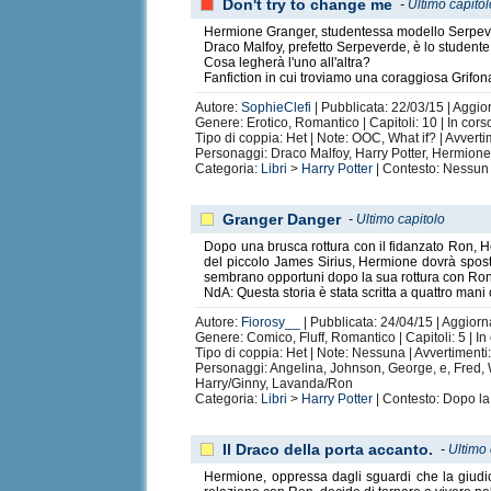
Don't try to change me
-
Ultimo capito
Hermione Granger, studentessa modello Serpeverd
Draco Malfoy, prefetto Serpeverde, è lo studente 
Cosa legherà l'uno all'altra?
Fanfiction in cui troviamo una coraggiosa Grifon
Autore:
SophieClefi
| Pubblicata: 22/03/15 | Aggio
Genere: Erotico, Romantico | Capitoli: 10 | In cors
Tipo di coppia: Het | Note: OOC, What if? | Avvert
Personaggi: Draco Malfoy, Harry Potter, Hermio
Categoria:
Libri
>
Harry Potter
| Contesto: Nessun 
Granger Danger
-
Ultimo capitolo
Dopo una brusca rottura con il fidanzato Ron, He
del piccolo James Sirius, Hermione dovrà sposta
sembrano opportuni dopo la sua rottura con Ron.
NdA: Questa storia è stata scritta a quattro mani
Autore:
Fiorosy__
| Pubblicata: 24/04/15 | Aggiorna
Genere: Comico, Fluff, Romantico | Capitoli: 5 | In
Tipo di coppia: Het | Note: Nessuna | Avvertiment
Personaggi: Angelina, Johnson, George, e, Fred,
Harry/Ginny, Lavanda/Ron
Categoria:
Libri
>
Harry Potter
| Contesto: Dopo la
Il Draco della porta accanto.
-
Ultimo 
Hermione, oppressa dagli sguardi che la giudic