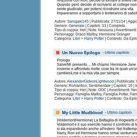
relazione con Ron, decide di tornare a vivere nel
Quando però decide di iscriversi al college n
sente giudicato, per potersi ricostruire una vita.
Impareranno a sopportarsi o tenteranno di sabot
Autore:
Sarugaki145
| Pubblicata: 27/11/14 | Aggio
Genere: Generale | Capitoli: 33 | Completa
Tipo di coppia: Het | Note: Nessuna | Avvertiment
Personaggi: Draco Malfoy, Hermione Granger
Categoria:
Libri
>
Harry Potter
| Contesto: Da Epilo
Un Nuovo Epilogo
-
Ultimo capitolo
Prologo
Salve!Mi presento.... Mi chiamo Hermione Jane 
insieme e affrontato molte cose tra le quali un'
cambierà,me e la mia vita per sempre.
Autore:
AlexanderGideonLightwood
| Pubblicata: 
Genere: Romantico, Sentimentale | Capitoli: 16 | I
Tipo di coppia: Het | Note: OOC | Avvertimenti: N
Personaggi: Famiglia Malfoy, Famiglia Potter, Fa
Categoria:
Libri
>
Harry Potter
| Contesto: Da Epilo
My Little Mudblood
-
Ultimo capitolo
|Voldemort/Hermione| La Battaglia di Hogwarts n
Voldemort e il suo esercito hanno il controllo di t
si sta espandendo anche all'estero. Nel frattemp
Harry, Ron ed Hermione hanno ormai ventun'anni e