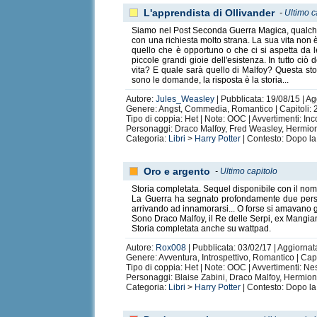
L'apprendista di Ollivander
-
Ultimo c
Siamo nel Post Seconda Guerra Magica, qualche 
con una richiesta molto strana. La sua vita non 
quello che è opportuno o che ci si aspetta da le
piccole grandi gioie dell'esistenza. In tutto ci
vita? E quale sarà quello di Malfoy? Questa s
sono le domande, la risposta è la storia...
Autore:
Jules_Weasley
| Pubblicata: 19/08/15 | Ag
Genere: Angst, Commedia, Romantico | Capitoli: 2
Tipo di coppia: Het | Note: OOC | Avvertimenti: In
Personaggi: Draco Malfoy, Fred Weasley, Hermio
Categoria:
Libri
>
Harry Potter
| Contesto: Dopo la
Oro e argento
-
Ultimo capitolo
Storia completata. Sequel disponibile con il no
La Guerra ha segnato profondamente due persone
arrivando ad innamorarsi... O forse si amavano 
Sono Draco Malfoy, il Re delle Serpi, ex Mangi
Storia completata anche su wattpad.
Autore:
Rox008
| Pubblicata: 03/02/17 | Aggiornat
Genere: Avventura, Introspettivo, Romantico | Capi
Tipo di coppia: Het | Note: OOC | Avvertimenti: N
Personaggi: Blaise Zabini, Draco Malfoy, Hermio
Categoria:
Libri
>
Harry Potter
| Contesto: Dopo la