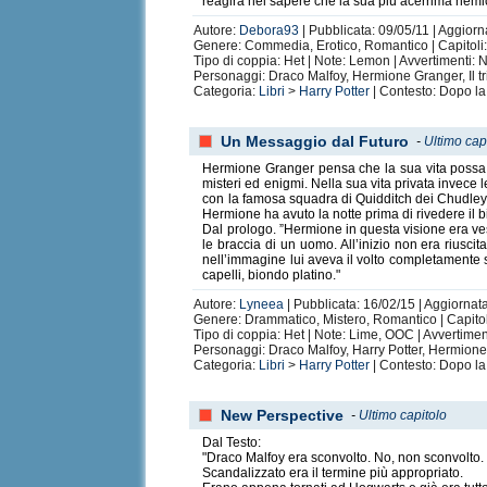
reagirà nel sapere che la sua più acerrima nemic
Autore:
Debora93
| Pubblicata: 09/05/11 | Aggiorn
Genere: Commedia, Erotico, Romantico | Capitoli: 
Tipo di coppia: Het | Note: Lemon | Avvertimenti:
Personaggi: Draco Malfoy, Hermione Granger, Il t
Categoria:
Libri
>
Harry Potter
| Contesto: Dopo la
Un Messaggio dal Futuro
-
Ultimo cap
Hermione Granger pensa che la sua vita possa con
misteri ed enigmi. Nella sua vita privata invec
con la famosa squadra di Quidditch dei Chudley 
Hermione ha avuto la notte prima di rivedere il 
Dal prologo. ”Hermione in questa visione era ves
le braccia di un uomo. All’inizio non era riusci
nell’immagine lui aveva il volto completamente s
capelli, biondo platino."
Autore:
Lyneea
| Pubblicata: 16/02/15 | Aggiornat
Genere: Drammatico, Mistero, Romantico | Capitol
Tipo di coppia: Het | Note: Lime, OOC | Avvertimen
Personaggi: Draco Malfoy, Harry Potter, Hermio
Categoria:
Libri
>
Harry Potter
| Contesto: Dopo la
New Perspective
-
Ultimo capitolo
Dal Testo:
"Draco Malfoy era sconvolto. No, non sconvolto.
Scandalizzato era il termine più appropriato.