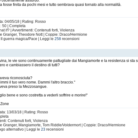
to oscenamente assurdo.
 fosse finita da pochi mesi e tutto sembrava quasi tornato alla normalità.
ta: 04/05/18 | Rating: Rosso
i: 50 | Completa
 if? | Avvertimenti: Contenuti forti, Violenza
ne Granger, Theodore Nott | Coppie: Draco/Hermione
 II guerra magica/Pace | Leggi le
258
recensioni
ina, le vie sono continuamente pattugliate dai Mangiamorte e la resistenza si sta 
ero e cambiassero il destino di tutti?
'aveva riconosciuta?
 dimmi il tuo vero nome. Dammi l'altro braccio."
, aveva preso la Mezzosangue.
glio bene e sono costretta a vederli soffrire e morire!"
onZone
ata: 13/03/18 | Rating: Rosso
mpleta
nti: Contenuti forti, Violenza
one Granger, Mangiamorte, Tom Riddle/Voldermort | Coppie: Draco/Hermione
go alternativo | Leggi le
23
recensioni