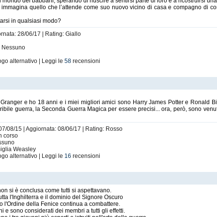
 mondo dei babbani, sperando di riuscire a sentirsi parte di loro e a ricostruirsi un
on immagina quello che l’attende come suo nuovo vicino di casa e compagno di co
arsi in qualsiasi modo?
rnata: 28/06/17 | Rating: Giallo
i: Nessuno
go alternativo | Leggi le
58
recensioni
Granger e ho 18 anni e i miei migliori amici sono Harry James Potter e Ronald Bi
orribile guerra, la Seconda Guerra Magica per essere precisi... ora, però, sono ve
07/08/15 | Aggiornata: 08/06/17 | Rating: Rosso
n corso
essuno
miglia Weasley
go alternativo | Leggi le
16
recensioni
on si è conclusa come tutti si aspettavano.
utta l'Inghilterra e il dominio del Signore Oscuro
o l'Ordine della Fenice continua a combattere.
 sono considerati dei membri a tutti gli effetti.