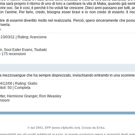
.. ma sarà proprio il ritorno di uno di loro a cambiare la vita di Maka, quando già se
ire ooc. Se è così, è perchè li ho voluti far crescere. Dieci anni passano per tutti, a
con l'anime. Per farlo, credo, bisogna esser bravi e io non credo di esserlo. Il ris
o dire di essermi divertito molto nel realizzarla. Perciò, spero sinceramente che poss
iverla.
a.
: 23/03/11 | Rating: Arancione
rn, Soul Eater Evans, Tsubaki
e
175
recensioni
lla mezzosangue che ha sempre disprezzato, invischiando entrambi in una scommessa c
4/12/06 | Rating: Giallo
toli: 50 | Completa
Potter, Hermione Granger, Ron Weasley
nsioni
© dal 2001, EFP (www.efpfanfic.net). Creato da Erika.
nsabilità per gli scritti pubblicati in esso, in quanto esclusiva opera e proprietà degli autor