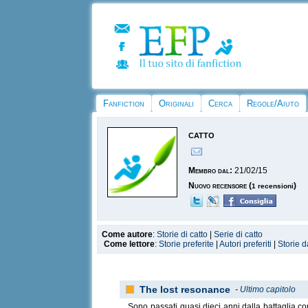
Fanfiction
Originali
Cerca
Regole/Aiuto
catto
Membro dal:
21/02/15
Nuovo recensore
(
)
1 recensioni
Come autore
:
Storie di catto
|
Serie di catto
Come lettore
:
Storie preferite
|
Autori preferiti
|
Storie d
The lost resonance
-
Ultimo capitolo
Sono passati quasi dieci anni dalla battaglia con