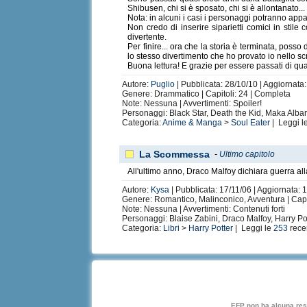
Shibusen, chi si è sposato, chi si è allontanato.
Nota: in alcuni i casi i personaggi potranno appar
Non credo di inserire siparietti comici in stile 
divertente.
Per finire... ora che la storia è terminata, poss
lo stesso divertimento che ho provato io nello scr
Buona lettura! E grazie per essere passati di qu
Autore:
Puglio
| Pubblicata: 28/10/10 | Aggiornata
Genere: Drammatico | Capitoli: 24 | Completa
Note: Nessuna | Avvertimenti: Spoiler!
Personaggi: Black Star, Death the Kid, Maka Alba
Categoria:
Anime & Manga
>
Soul Eater
| Leggi l
La Scommessa
-
Ultimo capitolo
All'ultimo anno, Draco Malfoy dichiara guerra a
Autore:
Kysa
| Pubblicata: 17/11/06 | Aggiornata: 1
Genere: Romantico, Malinconico, Avventura | Capi
Note: Nessuna | Avvertimenti: Contenuti forti
Personaggi: Blaise Zabini, Draco Malfoy, Harry 
Categoria:
Libri
>
Harry Potter
| Leggi le
253
rece
EFP non ha alcuna respo