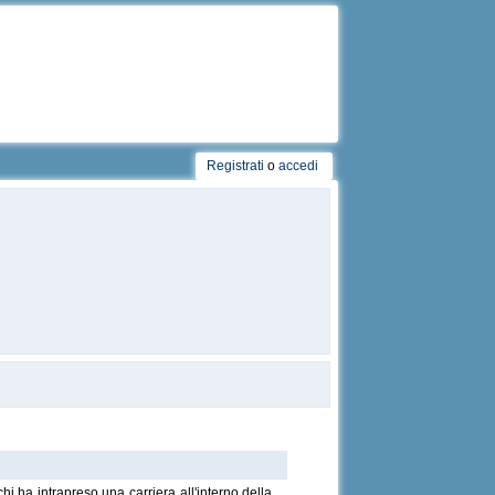
Registrati
o
accedi
hi ha intrapreso una carriera all'interno della