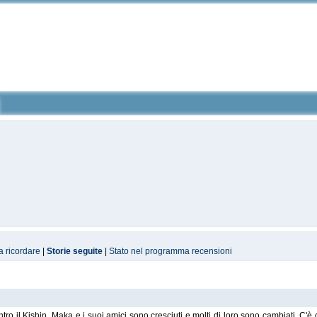
a ricordare
|
Storie seguite
|
Stato nel programma recensioni
tro il Kishin. Maka e i suoi amici sono cresciuti e molti di loro sono cambiati. C'è c