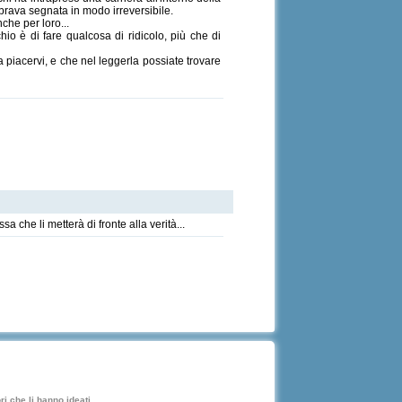
mbrava segnata in modo irreversibile.
nche per loro...
chio è di fare qualcosa di ridicolo, più che di
a piacervi, e che nel leggerla possiate trovare
he li metterà di fronte alla verità...
i che li hanno ideati.