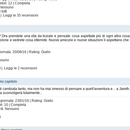
toli: 12 | Completa
: Nessuno
tutti
| Leggi le
35
recensioni
 Ora prendete una vita da liceale e pensate: cosa aspettate più di ogni altra cosa
tolone e vedrete cosa otterrete. Nuove amicizie e nuove situazioni li aspettano ch
iornata: 20/08/16 | Rating: Giallo
essuno
t
| Leggi le
2
recensioni
imo capitolo
 è cambiata tanto, ma non ha mai smesso di pensare a quell'avventura e... a Jareth. 
 la sconvolgerà totalmente...
giornata: 23/01/16 | Rating: Giallo
li: 10 | Completa
enti: Nessuno
i