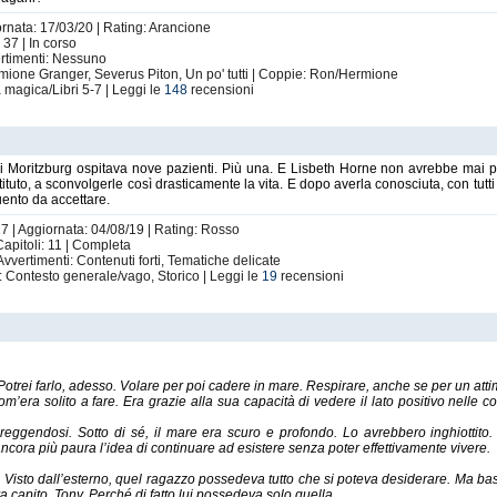
ornata: 17/03/20 | Rating: Arancione
37 | In corso
ertimenti: Nessuno
mione Granger, Severus Piton, Un po' tutti | Coppie: Ron/Hermione
a magica/Libri 5-7 | Leggi le
148
recensioni
ca di Moritzburg ospitava nove pazienti. Più una. E Lisbeth Horne non avrebbe mai 
tituto, a sconvolgerle così drasticamente la vita. E dopo averla conosciuta, con tutti i
uento da accettare.
17 | Aggiornata: 04/08/19 | Rating: Rosso
apitoli: 11 | Completa
Avvertimenti: Contenuti forti, Tematiche delicate
: Contesto generale/vago, Storico | Leggi le
19
recensioni
Potrei farlo, adesso. Volare per poi cadere in mare. Respirare, anche se per un attim
com’era solito a fare. Era grazie alla sua capacità di vedere il lato positivo nell
eggendosi. Sotto di sé, il mare era scuro e profondo. Lo avrebbero inghiottito.
ncora più paura l’idea di continuare ad esistere senza poter effettivamente vivere.
Visto dall’esterno, quel ragazzo possedeva tutto che si poteva desiderare. Ma bas
va capito, Tony. Perché di fatto lui possedeva solo quella.