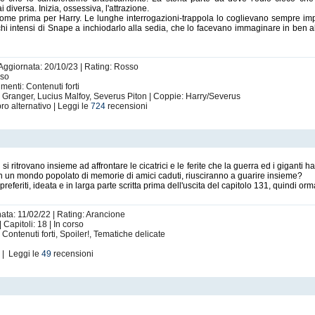
i diversa. Inizia, ossessiva, l'attrazione.
ù come prima per Harry. Le lunghe interrogazioni-trappola lo coglievano sempre 
chi intensi di Snape a inchiodarlo alla sedia, che lo facevano immaginare in ben al
 Aggiornata: 20/10/23 | Rating: Rosso
rso
menti: Contenuti forti
 Granger, Lucius Malfoy, Severus Piton | Coppie: Harry/Severus
bro alternativo | Leggi le
724
recensioni
i ritrovano insieme ad affrontare le cicatrici e le ferite che la guerra ed i giganti h
. In un mondo popolato di memorie di amici caduti, riusciranno a guarire insieme?
eferiti, ideata e in larga parte scritta prima dell'uscita del capitolo 131, quindi orm
nata: 11/02/22 | Rating: Arancione
 Capitoli: 18 | In corso
 Contenuti forti, Spoiler!, Tematiche delicate
i
| Leggi le
49
recensioni