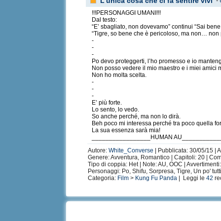
L'unica cosa che ci fa sentire vivi
-
!!!PERSONAGGI UMANI!!!
Dal testo:
“E’ sbagliato, non dovevamo” continui “Sai bene
“Tigre, so bene che è pericoloso, ma non… non p
-
-
-
Po devo proteggerti, l’ho promesso e io manteng
Non posso vedere il mio maestro e i miei amici
Non ho molta scelta.
-
-
-
E’ più forte.
Lo sento, lo vedo.
So anche perché, ma non lo dirà.
Beh poco mi interessa perché tra poco quella fo
La sua essenza sarà mia!
_________________HUMAN AU___________
Autore:
White_Converse
| Pubblicata: 30/05/15 | 
Genere: Avventura, Romantico | Capitoli: 20 | Co
Tipo di coppia: Het | Note: AU, OOC | Avvertiment
Personaggi: Po, Shifu, Sorpresa, Tigre, Un po' tutt
Categoria:
Film
>
Kung Fu Panda
| Leggi le
42
re