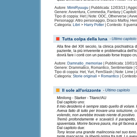
Autore:
MimiRyuugu
| Pubblicata: 12/03/13 | Aggi
Genere: Avventura, Commedia, Fantasy | Capitoli: 
Tipo di coppia: Het | Note: OOC, Otherverse | Avv
Personaggi: Altro personaggio, Draco Malfoy, Her
Categoria:
Libri
>
Harry Potter
| Contesto: II guerr
Tutta colpa della luna
-
Ultimo capitolo
Alla fine del XIX secolo, la clinica psichiatri
paziente, la più irriverente e problematica dell'is
dovrà fare i conti con un passato forse troppo cr
Autore:
Damnatio_memoriae
| Pubblicata: 10/01/
Genere: Drammatico, Romantico, Sentimentale | C
Tipo di coppia: Het, Yuri, FemSlash | Note: Lime | 
Categoria:
Storie originali
>
Romantico
| Contesto
Il sole all'orizzonte
-
Ultimo capitolo
Minilong - Starker - Titanic!AU
Dal capitolo uno:
Il mio desiderio è sempre stato quello di volare. 
Aveva fatto di tutto per trovare una soluzione, 
volendo, non avrebbe trovato niente di positivo.
Tremò profondamente e scavalcò il parapetto, r
spaventata. Morire faceva paura, ma gli faceva a
Dal capitolo due:
Tony lesse una grande malinconia nel suo tono. 
tante mancanze, la libertà prima fra tutti. Lo ave