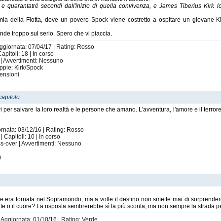
 e quarantatré secondi dall'inizio di quella convivenza, e James Tiberius Kirk l
mia della Flotta, dove un povero Spock viene costretto a ospitare un giovane K
nde troppo sul serio. Spero che vi piaccia.
Aggiornata: 07/04/17 | Rating: Rosso
pitoli: 18 | In corso
 | Avvertimenti: Nessuno
oppie: Kirk/Spock
ensioni
capitolo
 per salvare la loro realtà e le persone che amano. L'avventura, l'amore e il terror
ornata: 03/12/16 | Rating: Rosso
Capitoli: 10 | In corso
ss-over | Avvertimenti: Nessuno
i
 era tornata nel Sopramondo, ma a volte il destino non smette mai di sorprenderc
e o il cuore? La risposta sembrerebbe sì la più sconta, ma non sempre la strada per a
| Aggiornata: 01/10/16 | Rating: Verde