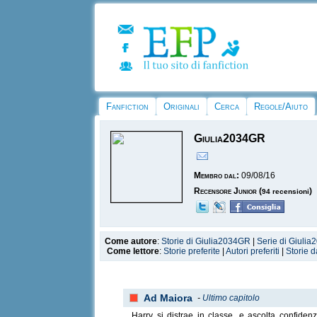
Fanfiction
Originali
Cerca
Regole/Aiuto
Giulia2034GR
Membro dal:
09/08/16
Recensore Junior
(
)
94 recensioni
Come autore
:
Storie di Giulia2034GR
|
Serie di Giuli
Come lettore
:
Storie preferite
|
Autori preferiti
|
Storie d
Ad Maiora
-
Ultimo capitolo
Harry si distrae in classe, e ascolta confiden