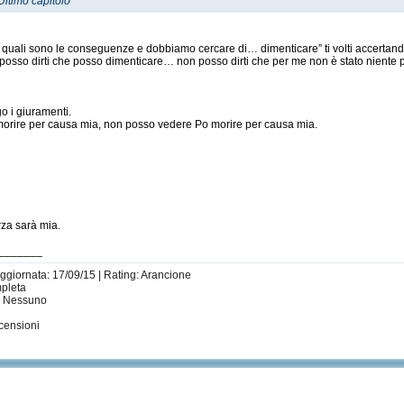
Ultimo capitolo
 quali sono le conseguenze e dobbiamo cercare di… dimenticare” ti volti accertand
osso dirti che posso dimenticare… non posso dirti che per me non è stato niente pe
o i giuramenti.
 morire per causa mia, non posso vedere Po morire per causa mia.
rza sarà mia.
_______
Aggiornata: 17/09/15 | Rating: Arancione
mpleta
i: Nessuno
i
censioni