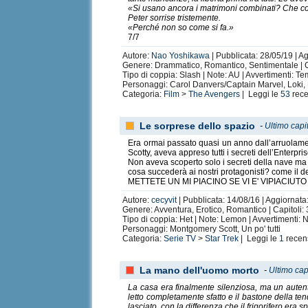
«Si usano ancora i matrimoni combinati? Che co
Peter sorrise tristemente.
«Perché non so come si fa.»
7/7
Autore:
Nao Yoshikawa
| Pubblicata: 28/05/19 | A
Genere: Drammatico, Romantico, Sentimentale | C
Tipo di coppia: Slash | Note: AU | Avvertimenti: Te
Personaggi: Carol Danvers/Captain Marvel, Loki,
Categoria:
Film
>
The Avengers
| Leggi le
53
rece
Le sorprese dello spazio
-
Ultimo capi
Era ormai passato quasi un anno dall’arruolame
Scotty, aveva appreso tutti i secreti dell’Enterpri
Non aveva scoperto solo i secreti della nave ma 
cosa succederà ai nostri protagonisti? come il des
METTETE UN MI PIACINO SE VI E' VIPIACI
Autore:
cecyvit
| Pubblicata: 14/08/16 | Aggiornata
Genere: Avventura, Erotico, Romantico | Capitoli: 3
Tipo di coppia: Het | Note: Lemon | Avvertimenti:
Personaggi: Montgomery Scott, Un po' tutti
Categoria:
Serie TV
>
Star Trek
| Leggi le
1
recen
La mano dell'uomo morto
-
Ultimo cap
La casa era finalmente silenziosa, ma un autent
letto completamente sfatto e il bastone della t
lasciato, con la differenza che il frigorifero era s