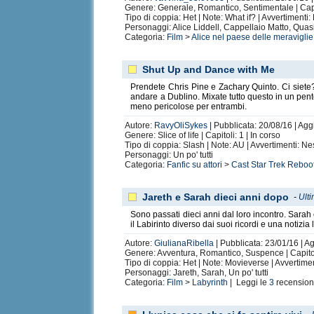
Genere: Generale, Romantico, Sentimentale | Capi
Tipo di coppia: Het | Note: What if? | Avvertimenti
Personaggi: Alice Liddell, Cappellaio Matto, Quasi 
Categoria:
Film
>
Alice nel paese delle meraviglie
Shut Up and Dance with Me
Prendete Chris Pine e Zachary Quinto. Ci siete?
andare a Dublino. Mixate tutto questo in un pen
meno pericolose per entrambi.
Autore:
RavyOliSykes
| Pubblicata: 20/08/16 | Agg
Genere: Slice of life | Capitoli: 1 | In corso
Tipo di coppia: Slash | Note: AU | Avvertimenti: N
Personaggi: Un po' tutti
Categoria:
Fanfic su attori
>
Cast Star Trek Reboo
Jareth e Sarah dieci anni dopo
-
Ult
Sono passati dieci anni dal loro incontro. Sarah
il Labirinto diverso dai suoi ricordi e una notizia
Autore:
GiulianaRibella
| Pubblicata: 23/01/16 | Ag
Genere: Avventura, Romantico, Suspence | Capito
Tipo di coppia: Het | Note: Movieverse | Avvertim
Personaggi: Jareth, Sarah, Un po' tutti
Categoria:
Film
>
Labyrinth
| Leggi le
3
recension