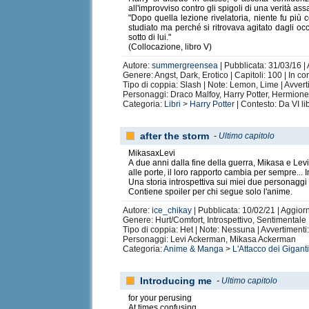
all'improvviso contro gli spigoli di una verità assa
"Dopo quella lezione rivelatoria, niente fu pi
studiato ma perché si ritrovava agitato dagli oc
sotto di lui."
(Collocazione, libro V)
Autore:
summergreensea
| Pubblicata: 31/03/16 |
Genere: Angst, Dark, Erotico | Capitoli: 100 | In co
Tipo di coppia: Slash | Note: Lemon, Lime | Avverti
Personaggi: Draco Malfoy, Harry Potter, Hermione
Categoria:
Libri
>
Harry Potter
| Contesto: Da VI li
after the storm
-
Ultimo capitolo
MikasaxLevi
A due anni dalla fine della guerra, Mikasa e Levi s
alle porte, il loro rapporto cambia per sempre..
Una storia introspettiva sui miei due personaggi pr
Contiene spoiler per chi segue solo l'anime.
Autore:
ice_chikay
| Pubblicata: 10/02/21 | Aggior
Genere: Hurt/Comfort, Introspettivo, Sentimentale |
Tipo di coppia: Het | Note: Nessuna | Avvertimenti:
Personaggi: Levi Ackerman, Mikasa Ackerman
Categoria:
Anime & Manga
>
L'Attacco dei Gigant
Introducing me
-
Ultimo capitolo
for your perusing
At times confusing,