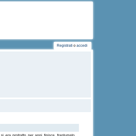
Registrati
o
accedi
i era protratto per anni finisce, frantumato