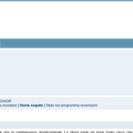
a2034GR
a ricordare
|
Storie seguite
|
Stato nel programma recensioni
ze che lo cambieranno drasticamente. La storia parte da dove l'odio cieco che s