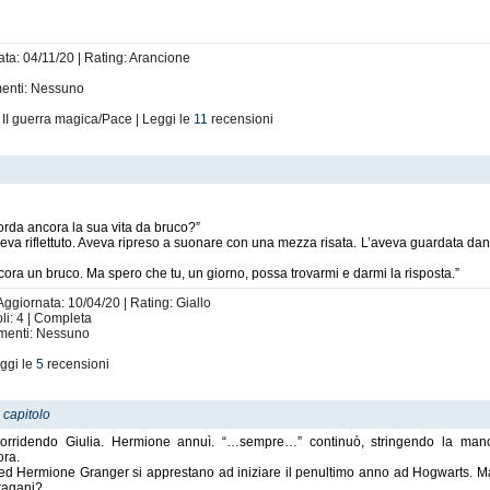
ata: 04/11/20 | Rating: Arancione
imenti: Nessuno
 II guerra magica/Pace | Leggi le
11
recensioni
orda ancora la sua vita da bruco?”
veva riflettuto. Aveva ripreso a suonare con una mezza risata. L’aveva guardata da
ora un bruco. Ma spero che tu, un giorno, possa trovarmi e darmi la risposta.”
Aggiornata: 10/04/20 | Rating: Giallo
li: 4 | Completa
imenti: Nessuno
ggi le
5
recensioni
 capitolo
ridendo Giulia. Hermione annuì. “…sempre…” continuò, stringendo la mano. 
ora.
 ed Hermione Granger si apprestano ad iniziare il penultimo anno ad Hogwarts. Ma
Uragani?