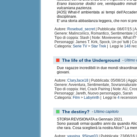
Erano trascorse dodici ore, ventiquattro minuti
vulcaniana pazienza.
[AOS] What-if ambientata ai tempi dell'Accade
disciplinare.
E' una storia abbastanza leggera, che non si pre
Autore:
Rosebud_secret
| Pubblicata: 08/07/15 | 
Genere: Malinconico, Romantico, Sentimentale | Ca
Tipo di coppia: Slash | Note: Movieverse, What if?
Personaggi: James T. Kirk, Spock, Un po' tutti | C
Categoria:
Serie TV
>
Star Trek
| Leggi le
148
rec
The life of the Underground
-
Ultimo 
Due ragazze incredibili in due mondi straordinari
giovani.
Autore:
ClaryJace18
| Pubblicata: 05/08/16 | Aggi
Genere: Avventura, Sentimentale, Sovrannaturale | 
Tipo di coppia: Het, Crack Pairing | Note: AU, Cro
Personaggi: Jareth, Nuovo personaggio, Sarah
Categoria:
Film
>
Labyrinth
| Leggi le
4
recension
The destiny?
-
Ultimo capitolo
STORIA REVISIONATA a Gennaio 2021.
Sono passati ormai quattro anni da quando Alice
che rara. Cosa sceglierà la nostra Alice? La ment
Autore:
vavvina_95love03
| Pubblicata: 23/06/16 