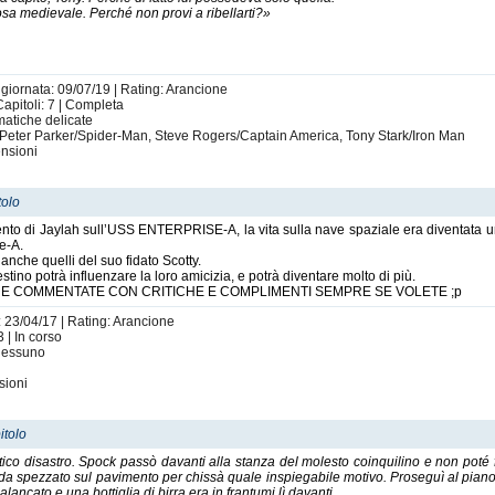
sa medievale. Perché non provi a ribellarti?»
ggiornata: 09/07/19 | Rating: Arancione
apitoli: 7 | Completa
matiche delicate
 Peter Parker/Spider-Man, Steve Rogers/Captain America, Tony Stark/Iron Man
nsioni
tolo
nto di Jaylah sull’USS ENTERPRISE-A, la vita sulla nave spaziale era diventata 
se-A.
anche quelli del suo fidato Scotty.
tino potrà influenzare la loro amicizia, e potrà diventare molto di più.
UTO E COMMENTATE CON CRITICHE E COMPLIMENTI SEMPRE SE VOLETE ;p
: 23/04/17 | Rating: Arancione
 | In corso
 Nessuno
sioni
itolo
ico disastro. Spock passò davanti alla stanza del molesto coinquilino e non poté f
enda spezzato sul pavimento per chissà quale inspiegabile motivo. Proseguì al pian
palancato e una bottiglia di birra era in frantumi lì davanti.