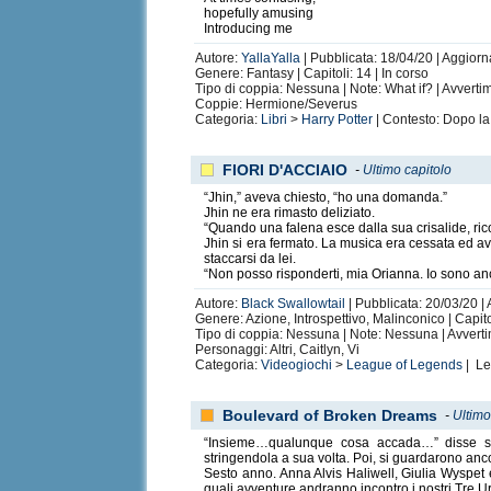
hopefully amusing
Introducing me
Autore:
YallaYalla
| Pubblicata: 18/04/20 | Aggiorn
Genere: Fantasy | Capitoli: 14 | In corso
Tipo di coppia: Nessuna | Note: What if? | Avvert
Coppie: Hermione/Severus
Categoria:
Libri
>
Harry Potter
| Contesto: Dopo la
FIORI D'ACCIAIO
-
Ultimo capitolo
“Jhin,” aveva chiesto, “ho una domanda.”
Jhin ne era rimasto deliziato.
“Quando una falena esce dalla sua crisalide, ric
Jhin si era fermato. La musica era cessata ed a
staccarsi da lei.
“Non posso risponderti, mia Orianna. Io sono anc
Autore:
Black Swallowtail
| Pubblicata: 20/03/20 | 
Genere: Azione, Introspettivo, Malinconico | Capito
Tipo di coppia: Nessuna | Note: Nessuna | Avvert
Personaggi: Altri, Caitlyn, Vi
Categoria:
Videogiochi
>
League of Legends
| Le
Boulevard of Broken Dreams
-
Ultimo
“Insieme…qualunque cosa accada…” disse sor
stringendola a sua volta. Poi, si guardarono anc
Sesto anno. Anna Alvis Haliwell, Giulia Wyspet
quali avventure andranno incontro i nostri Tre 