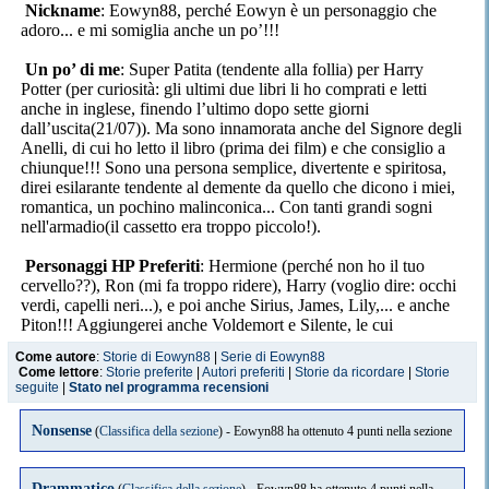
Nickname
: Eowyn88, perché Eowyn è un personaggio che
adoro... e mi somiglia anche un po’
!!!
Un po’ di me
: Super Patita (tendente alla follia) per Harry
Potter (per curiosità: gli ultimi due libri li ho comprati e letti
anche in inglese, finendo l’ultimo dopo sette giorni
dall’uscita(21/07))
. Ma sono innamorata anche del Signore degli
Anelli, di cui ho letto il libro (prima dei film) e che consiglio a
chiunque
!!!
Sono una persona semplice, divertente e spiritosa,
direi esilarante tendente al demente da quello che dicono i miei,
romantica, un pochino malinconica... Con tanti grandi sogni
nell'armadio(il cassetto era troppo piccolo!).
Personaggi HP Preferiti
: Hermione (perché non ho il tuo
cervello??), Ron (mi fa troppo ridere), Harry (voglio dire: occhi
verdi, capelli neri...), e poi anche Sirius, James, Lily
,.
.. e anche
Piton!!! Aggiungerei anche Voldemort e Silente, le cui
caratteristiche e comportamenti sono molto interessanti e perciò
Come autore
:
Storie di Eowyn88
|
Serie di Eowyn88
mi incuriosiscono non poco!!!!
Come lettore
:
Storie preferite
|
Autori preferiti
|
Storie da ricordare
|
Storie
seguite
|
Stato nel programma recensioni
Cosa mi piace fare
: adoro il Cinema
!!!
Mi piace anche
cavalcare e andare in bici... ma chi trova il tempo??
E
imparare a
Nonsense
(
Classifica della sezione
) - Eowyn88 ha ottenuto 4 punti nella sezione
sciare è la cosa più divertente del mondo.
Film preferiti
: HP (ovviamente visti tutti, pure più volte, al
Drammatico