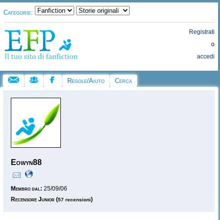
Categorie:
Registrati
o
accedi
Regole/Aiuto
Cerca
Eowyn88
Membro dal:
25/09/06
Recensore Junior
(
)
57 recensioni