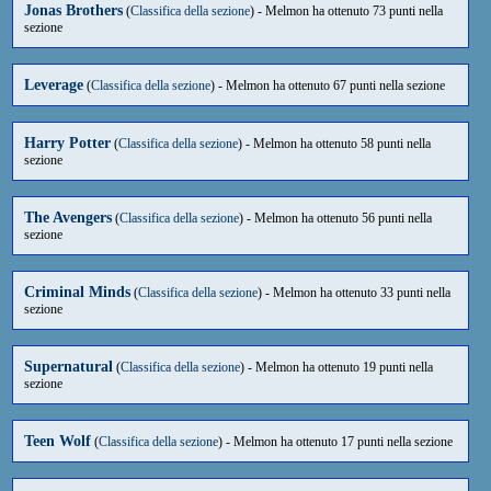
mi accetta e ama come sono, le mie due migliori amiche perché
Jonas Brothers
(
Classifica della sezione
) - Melmon ha ottenuto 73 punti nella
senza di loro il mio mondo sarebbe triste, il mare, le vacanze,
sezione
esprimete me stesa in questo sito …
Ho deciso di cancellare la storia "Il ballo, il lupo e la testarda
Leverage
(
Classifica della sezione
) - Melmon ha ottenuto 67 punti nella sezione
strega." per riproporla in seguito.
Round robin
Chi ha paura del buio?
Harry Potter
(
Classifica della sezione
) - Melmon ha ottenuto 58 punti nella
sezione
Luna d'argento con stelle dorate, gnomi, folletti e fatine
incantate.
Una pioggia di auguri e un pensiero fatato per un 2015 da
The Avengers
(
Classifica della sezione
) - Melmon ha ottenuto 56 punti nella
togliere il fiato!
sezione
Criminal Minds
(
Classifica della sezione
) - Melmon ha ottenuto 33 punti nella
sezione
Supernatural
(
Classifica della sezione
) - Melmon ha ottenuto 19 punti nella
sezione
Teen Wolf
(
Classifica della sezione
) - Melmon ha ottenuto 17 punti nella sezione