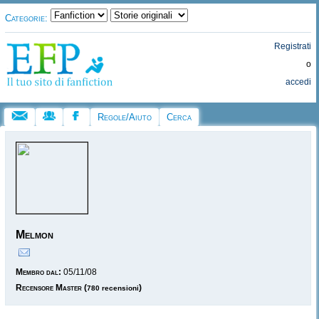
Categorie:
Registrati
o
accedi
Regole/Aiuto
Cerca
Melmon
Membro dal:
05/11/08
Recensore Master
(
)
780 recensioni