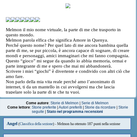
Melmon il mio nome virtuale, la parte di me che trasporto in
questo mondo.
Melmon parola elfica che significa Amore in Quenya.
Perché questo nome? Per quel lato di me ancora bambina quella
parte di me, se pur piccola, è ancora capace di sognare, di creare
mondi e personaggi, amici immaginari che mi fanno compagnia.
Questo “gioco” mi segue da quando io abbia memoria, ormai e
parte integrante di me e spero che mai mi abbandonerà.
Scrivere i miei “giochi” è divertente e condivido con altri ciò che
amo fare.
Non parlo della mia vita reale perché amo l’anonimato di
internet, ti da un mantello in cui avvolgersi ma che lascia
trapelare solo la parte di te che tu vuoi.
Sono di religione cattolica, credo in Dio e nell’amore che ci ha
donato.
Come autore
:
Storie di Melmon
|
Serie di Melmon
I miei gusti variano parecchio, sono eclettica, adoro i telefilm,
Come lettore
:
Storie preferite
|
Autori preferiti
|
Storie da ricordare
|
Storie
seguite
|
Stato nel programma recensioni
spesso telefilm sconosciuti a molti, i film, i cartoni animati …
Odio
: descrivermi, dover parlare in pubblico, sentirmi a disagio,
chi si crede furbo, le persone prepotenti e cattive ...
Angel
(
Classifica della sezione
) - Melmon ha ottenuto 187 punti nella sezione
Amo
: il buono delle persone forse sono un po’ troppo ingenua
ma lo cerco in tutti, la mia famiglia che non mi abbandona mai e