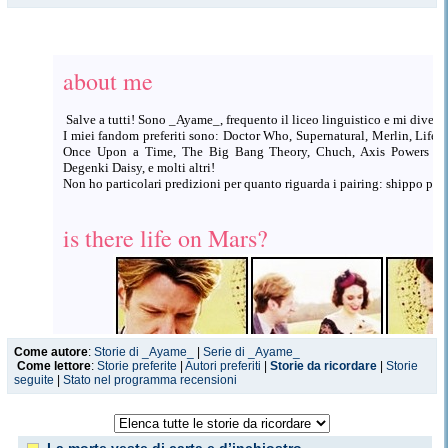
about me
Salve a tutti! Sono _Ayame_, frequento il liceo linguistico e mi diverto 
I miei fandom preferiti sono: Doctor Who, Supernatural, Merlin, Life 
Once Upon a Time, The Big Bang Theory, Chuch, Axis Powers Het
Degenki Daisy, e molti altri!
Non ho particolari predizioni per quanto riguarda i pairing: shippo pra
is there life on Mars?
Come autore
:
Storie di _Ayame_
|
Serie di _Ayame_
Come lettore
:
Storie preferite
|
Autori preferiti
|
Storie da ricordare
|
Storie
seguite
|
Stato nel programma recensioni
Livejournal
DeviantART