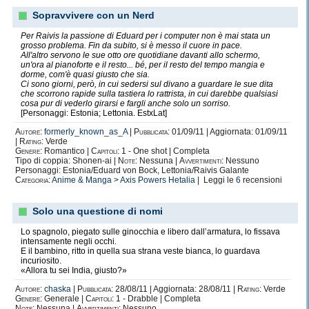
Sopravvivere con un Nerd
Per Raivis la passione di Eduard per i computer non è mai stata un
grosso problema. Fin da subito, si è messo il cuore in pace.
All'altro servono le sue otto ore quotidiane davanti allo schermo,
un'ora al pianoforte e il resto... bé, per il resto del tempo mangia e
dorme, com'è quasi giusto che sia.
Ci sono giorni, però, in cui sedersi sul divano a guardare le sue dita
che scorrono rapide sulla tastiera lo rattrista, in cui darebbe qualsiasi
cosa pur di vederlo girarsi e fargli anche solo un sorriso.
[Personaggi: Estonia; Lettonia. EstxLat]
Autore:
formerly_known_as_A
|
Pubblicata:
01/09/11 | Aggiornata: 01/09/11
|
Rating:
Verde
Genere:
Romantico |
Capitoli:
1 - One shot | Completa
Tipo di coppia: Shonen-ai |
Note:
Nessuna |
Avvertimenti:
Nessuno
Personaggi: Estonia/Eduard von Bock, Lettonia/Raivis Galante
Categoria:
Anime & Manga
>
Axis Powers Hetalia
| Leggi le
6
recensioni
Solo una questione di nomi
Lo spagnolo, piegato sulle ginocchia e libero dall’armatura, lo fissava
intensamente negli occhi.
E il bambino, ritto in quella sua strana veste bianca, lo guardava
incuriosito.
«Allora tu sei India, giusto?»
Autore:
chaska
|
Pubblicata:
28/08/11 | Aggiornata: 28/08/11 |
Rating:
Verde
Genere:
Generale |
Capitoli:
1 - Drabble | Completa
Note:
Nessuna |
Avvertimenti:
Nessuno