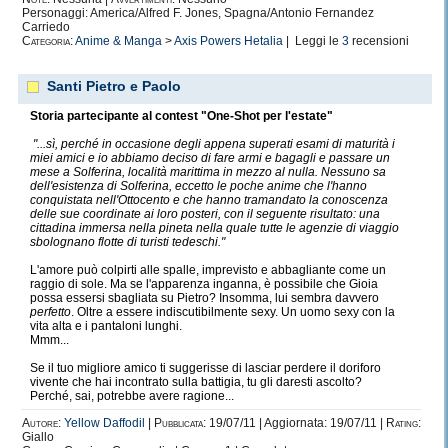
Personaggi: America/Alfred F. Jones, Spagna/Antonio Fernandez
Carriedo
Categoria:
Anime & Manga
>
Axis Powers Hetalia
| Leggi le
3
recensioni
Santi Pietro e Paolo
Storia partecipante al contest "One-Shot per l'estate"
"...sì, perché in occasione degli appena superati esami di maturità i
miei amici e io abbiamo deciso di fare armi e bagagli e passare un
mese a Solferina, località marittima in mezzo al nulla. Nessuno sa
dell'esistenza di Solferina, eccetto le poche anime che l'hanno
conquistata nell'Ottocento e che hanno tramandato la conoscenza
delle sue coordinate ai loro posteri, con il seguente risultato: una
cittadina immersa nella pineta nella quale tutte le agenzie di viaggio
sbolognano flotte di turisti tedeschi."
L'amore può colpirti alle spalle, imprevisto e abbagliante come un
raggio di sole. Ma se l'apparenza inganna, è possibile che Gioia
possa essersi sbagliata su Pietro? Insomma, lui sembra davvero
perfetto
. Oltre a essere indiscutibilmente sexy. Un uomo sexy con la
vita alta e i pantaloni lunghi.
Mmm...
Se il tuo migliore amico ti suggerisse di lasciar perdere il doriforo
vivente che hai incontrato sulla battigia, tu gli daresti ascolto?
Perché, sai, potrebbe avere ragione...
Autore:
Yellow Daffodil
|
Pubblicata:
19/07/11 | Aggiornata: 19/07/11 |
Rating:
Giallo