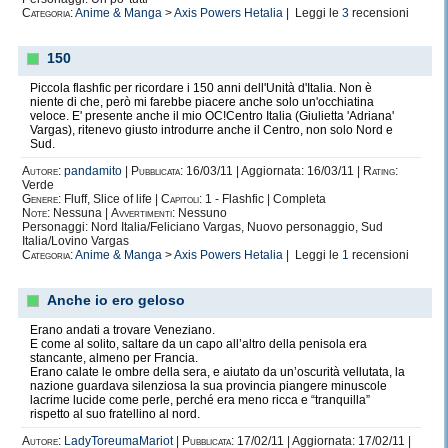
Categoria:
Anime & Manga
>
Axis Powers Hetalia
| Leggi le
3
recensioni
150
Piccola flashfic per ricordare i 150 anni dell'Unità d'Italia. Non è
niente di che, però mi farebbe piacere anche solo un'occhiatina
veloce. E' presente anche il mio OC!Centro Italia (Giulietta 'Adriana'
Vargas), ritenevo giusto introdurre anche il Centro, non solo Nord e
Sud.
Autore:
pandamito
|
Pubblicata:
16/03/11 | Aggiornata: 16/03/11 |
Rating:
Verde
Genere:
Fluff, Slice of life |
Capitoli:
1 - Flashfic | Completa
Note:
Nessuna |
Avvertimenti:
Nessuno
Personaggi: Nord Italia/Feliciano Vargas, Nuovo personaggio, Sud
Italia/Lovino Vargas
Categoria:
Anime & Manga
>
Axis Powers Hetalia
| Leggi le
1
recensioni
Anche io ero geloso
Erano andati a trovare Veneziano.
E come al solito, saltare da un capo all’altro della penisola era
stancante, almeno per Francia.
Erano calate le ombre della sera, e aiutato da un’oscurità vellutata, la
nazione guardava silenziosa la sua provincia piangere minuscole
lacrime lucide come perle, perché era meno ricca e “tranquilla”
rispetto al suo fratellino al nord.
Autore:
LadyToreumaMariot
|
Pubblicata:
17/02/11 | Aggiornata: 17/02/11 |