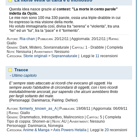
La morte veste di carta e d’inchiostro
Questa idea nasce grazie al
contest: "La morte in cento parole"
indetta da Oyzis.
Le mie non sono 100 ma 330 parole, ossia una triple-drabble in cui
ho espresso la mia visione della morte.
Ho voluto immaginarla così, divisa tra “serena” e “violenta”, tra una
“lei” ed un “lui”, tra la “pace” e il “tormento”.
Autore:
Ria-chan
|
Pubblicata:
20/12/11 | Aggiornata: 20/12/11 |
Rating:
Giallo
Genere:
Dark, Mistero, Sovrannaturale |
Capitoli:
1 - Drabble | Completa
Note:
Nessuna |
Avvertimenti:
Nessuno
Categoria:
Storie originali
>
Soprannaturale
| Leggi le
11
recensioni
Tracce
-
Ultimo capitolo
E' sempre stato attaccato ai ricordi che evocano gli oggetti. Ha
sempre avuto l'abitudine di circondarsi di oggetti, con i loro ricordi
ineluttabilmente ancorati, pur sapendo che alcuni avrebbero finito
per fargli soltanto del male.
{Personaggi: Danimarca; Pairing: DeNor}
Autore:
formerly_known_as_A
|
Pubblicata:
19/08/11 | Aggiornata: 06/09/11
|
Rating:
Giallo
Genere:
Drammatico, Introspettivo, Malinconico |
Capitoli:
5 | Completa
Tipo di coppia: Shonen-ai |
Note:
AU |
Avvertimenti:
Nessuno
Personaggi: Danimarca, Norvegia
Categoria:
Anime & Manga
>
Axis Powers Hetalia
| Leggi le
20
recensioni