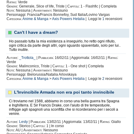
Rating:
Verde
Genere:
Generale, Slice of life, Triste |
Capitoli:
1 - Flashfic | Completa
Note:
Nessuna |
Avvertimenti:
Nessuno
Personaggi: Francia/Francis Bonnefoy, Sud Italia/Lovino Vargas
Categoria:
Anime & Manga
>
Axis Powers Hetalia
| Leggi le
1
recensioni
Can't I have a dream?
Ho passato tutta la mia esistenza a inseguirlo, ho retto ogni rifiuto,
ogni critica da parte degli altri, ogni sguardo spaventato, solo per lui..
Tutto inutile.
Autore:
_Trottola_
|
Pubblicata:
16/02/11 | Aggiornata: 16/02/11 |
Rating:
Verde
Genere:
Malinconico, Triste |
Capitoli:
1 - One shot | Completa
Note:
Nessuna |
Avvertimenti:
Nessuno
Personaggi: Bielorussia/Natalia Arlovskaya
Categoria:
Anime & Manga
>
Axis Powers Hetalia
| Leggi le
2
recensioni
L'Invincibile Armada non era poi tanto invincibile
Ci troviamo nel 1588, abbiamo in corso una bella guerra tra Spagna
e Inghilterra. E Sir Francis Drake, con l'aiuto di tre tempestuole,
infligge agli spagnoli una sconfitta che si ricorderanno per i secoli a
venire.
Autore:
Lesty
|
Pubblicata:
13/02/11 | Aggiornata: 13/02/11 |
Rating:
Giallo
Genere:
Storico |
Capitoli:
1 | In corso
Note:
AU |
Avvertimenti:
Nessuno