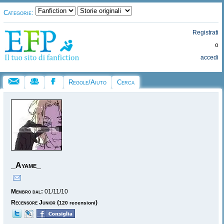
Categorie:
Registrati
o
accedi
Regole/Aiuto
Cerca
_Ayame_
Membro dal:
01/11/10
Recensore Junior
(
)
120 recensioni