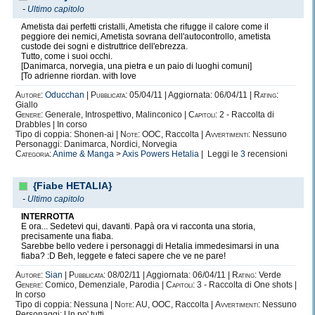
-
Ultimo capitolo
Ametista dai perfetti cristalli, Ametista che rifugge il calore come il
peggiore dei nemici, Ametista sovrana dell'autocontrollo, ametista
custode dei sogni e distruttrice dell'ebrezza.
Tutto, come i suoi occhi.
[Danimarca, norvegia, una pietra e un paio di luoghi comuni]
[To adrienne riordan. with love
Autore:
Oducchan
|
Pubblicata:
05/04/11 | Aggiornata: 06/04/11 |
Rating:
Giallo
Genere:
Generale, Introspettivo, Malinconico |
Capitoli:
2 - Raccolta di
Drabbles | In corso
Tipo di coppia: Shonen-ai |
Note:
OOC, Raccolta |
Avvertimenti:
Nessuno
Personaggi: Danimarca, Nordici, Norvegia
Categoria:
Anime & Manga
>
Axis Powers Hetalia
| Leggi le
3
recensioni
{Fiabe HETALIA}
-
Ultimo capitolo
INTERROTTA
E ora... Sedetevi qui, davanti. Papà ora vi racconta una storia,
precisamente una fiaba.
Sarebbe bello vedere i personaggi di Hetalia immedesimarsi in una
fiaba? :D Beh, leggete e fateci sapere che ve ne pare!
Autore:
Sian
|
Pubblicata:
08/02/11 | Aggiornata: 06/04/11 |
Rating:
Verde
Genere:
Comico, Demenziale, Parodia |
Capitoli:
3 - Raccolta di One shots |
In corso
Tipo di coppia: Nessuna |
Note:
AU, OOC, Raccolta |
Avvertimenti:
Nessuno
Personaggi: Un po' tutti