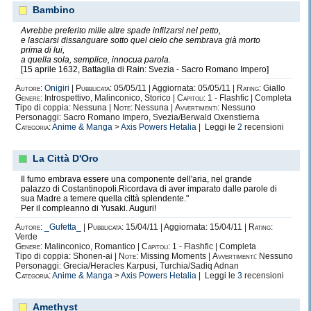
Bambino
Avrebbe preferito mille altre spade infilzarsi nel petto,
e lasciarsi dissanguare sotto quel cielo che sembrava già morto
prima di lui,
a quella sola, semplice, innocua parola.
[15 aprile 1632, Battaglia di Rain: Svezia - Sacro Romano Impero]
Autore:
Onigiri
|
Pubblicata:
05/05/11 | Aggiornata: 05/05/11 |
Rating:
Giallo
Genere:
Introspettivo, Malinconico, Storico |
Capitoli:
1 - Flashfic | Completa
Tipo di coppia: Nessuna |
Note:
Nessuna |
Avvertimenti:
Nessuno
Personaggi: Sacro Romano Impero, Svezia/Berwald Oxenstierna
Categoria:
Anime & Manga
>
Axis Powers Hetalia
| Leggi le
2
recensioni
La Città D'Oro
Il fumo embrava essere una componente dell'aria, nel grande
palazzo di Costantinopoli.Ricordava di aver imparato dalle parole di
sua Madre a temere quella città splendente."
Per il compleanno di Yusaki. Auguri!
Autore:
_Gufetta_
|
Pubblicata:
15/04/11 | Aggiornata: 15/04/11 |
Rating:
Verde
Genere:
Malinconico, Romantico |
Capitoli:
1 - Flashfic | Completa
Tipo di coppia: Shonen-ai |
Note:
Missing Moments |
Avvertimenti:
Nessuno
Personaggi: Grecia/Heracles Karpusi, Turchia/Sadiq Adnan
Categoria:
Anime & Manga
>
Axis Powers Hetalia
| Leggi le
3
recensioni
Amethyst