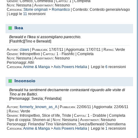
Genere:
Comico, Commedia |
Capitoli:
1 | Completa
Note:
Nessuna |
Avvertimenti:
Nessuno
Categoria:
Storie originali
>
Romantico
| Contesto: Contesto generale/vago
| Leggi le
11
recensioni
Ikea
Berwald e l'Ikea si assomigliano parecchio.
[Flashfic][Tino e Berwald]
Autore:
claws
|
Pubblicata:
17/07/11 | Aggiornata: 17/07/11 |
Rating:
Verde
Genere:
Introspettivo |
Capitoli:
1 - Flashfic | Completa
Note:
Nessuna |
Avvertimenti:
Nessuno
Personaggi: Altri
Categoria:
Anime & Manga
>
Axis Powers Hetalia
| Leggi le
6
recensioni
Inconscio
Berwald ha sentimenti decisamente contrastanti riguardo alle visite di
Tino ai tre Baltici.
[Personaggi: Svezia; Finlandia]
Autore:
formerly_known_as_A
|
Pubblicata:
22/06/11 | Aggiornata: 22/06/11
|
Rating:
Verde
Genere:
Introspettivo, Slice of life, Triste |
Capitoli:
1 - Drabble | Completa
Tipo di coppia: Shonen-ai |
Note:
Nessuna |
Avvertimenti:
Nessuno
Personaggi: Finlandia/ Tino Väinämöinen, Svezia/Berwald Oxenstierna
Categoria:
Anime & Manga
>
Axis Powers Hetalia
| Leggi le
1
recensioni