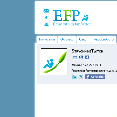
Fanfiction
Originali
Cerca
Regole/Aiuto
StrychnineTwitch
Membro dal:
27/06/11
Recensore Veterano
(
250 recensio