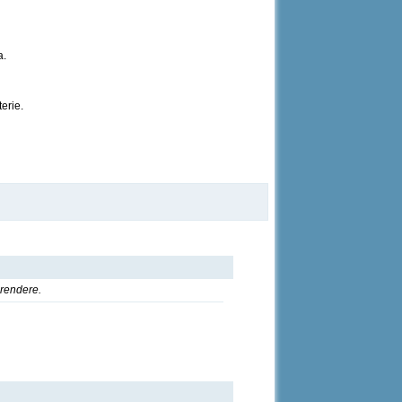
a.
erie.
rendere.