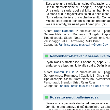
Ecco a voi una storiella, un colpo d'ispirazione, 
Una reinterpretazione di un sogno, un sogno che 
Una storia, la storia: quella di Mike, un bambin
La storia di due ragazzi vissuta sulla pelle e con
I think to do 
Non vado molto fiera, di ciò che ho scritto. Come
Ma sappiate che le opinioni sono sempre ben acce
We are a family, we need you. I need you. (cit)
Autore:
Rage Ramone
| Pubblicata: 09/09/13 | Ag
Genere: Malinconico, Romantico, Song-fic | Capito
Tipo di coppia: Slash | Note: AU | Avvertimenti: N
Personaggi: Billie J. Armstrong, Mike Dirnt
Categoria:
Fanfic su artisti musicali
>
Green Day
|
Remember whatever it seems like fo
Ryan Ross si trasferisce. Ebbene sì, dopo 23 a
andarsene e lasciarsi tutto alle spalle. Definitiv
Autore:
HandfulOfDust
| Pubblicata: 28/01/13 | Ag
Genere: Angst, Romantico | Capitoli: 1 - One shot
Tipo di coppia: Slash | Note: Nessuna | Avvertime
Personaggi: Brendon Urie , Ryan Ross
Categoria:
Fanfic su artisti musicali
>
Panic at the
Rossetto nero, ballerine rosa.
Sam è una ragazza di età da definire, va alla sc
Jennifer è una ragazza di età da definire, va alla 