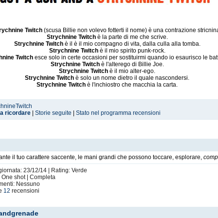
rychnine Twitch
(scusa Billie non volevo fotterti il nome) è una contrazione stricnin
Strychnine Twitch
è la parte di me che scrive.
Strychnine Twitch
è il è il mio compagno di vita, dalla culla alla tomba.
Strychnine Twitch
è il mio spirito punk-rock.
hnine Twitch
esce solo in certe occasioni per sostituirmi quando io esaurisco le batt
Strychnine Twitch
è l'alterego di Billie Joe.
Strychnine Twitch
è il mio alter-ego.
Strychnine Twitch
è solo un nome dietro il quale nascondersi.
Strychnine Twitch
è l'inchiostro che macchia la carta.
ychnineTwitch
da ricordare
|
Storie seguite
|
Stato nel programma recensioni
nte il tuo carattere saccente, le mani grandi che possono toccare, esplorare,
comp
giornata: 23/12/14 | Rating: Verde
1 - One shot | Completa
imenti: Nessuno
le
12
recensioni
 handgrenade