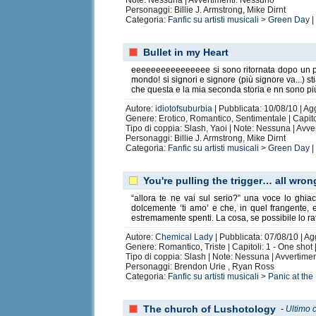
Note: Nessuna | Avvertimenti: Nessuno
Personaggi: Billie J. Armstrong, Mike Dirnt
Categoria:
Fanfic su artisti musicali
>
Green Day
|
Bullet in my Heart
eeeeeeeeeeeeeeee si sono ritornata dopo un po d
mondo! si signori e signore (più signore va...) s
che questa e la mia seconda storia e nn sono più
Autore:
idiotofsuburbia
| Pubblicata: 10/08/10 | Ag
Genere: Erotico, Romantico, Sentimentale | Capito
Tipo di coppia: Slash, Yaoi | Note: Nessuna | Avv
Personaggi: Billie J. Armstrong, Mike Dirnt
Categoria:
Fanfic su artisti musicali
>
Green Day
|
You're pulling the trigger… all wro
“allora te ne vai sul serio?” una voce lo ghia
dolcemente ‘ti amo’ e che, in quel frangente, e
estremamente spenti. La cosa, se possibile lo r
Autore:
Chemical Lady
| Pubblicata: 07/08/10 | Ag
Genere: Romantico, Triste | Capitoli: 1 - One shot
Tipo di coppia: Slash | Note: Nessuna | Avvertime
Personaggi: Brendon Urie , Ryan Ross
Categoria:
Fanfic su artisti musicali
>
Panic at the
The church of Lushotology
-
Ultimo 