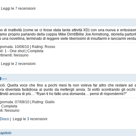
 Leggi le
7
recensioni
i inattività (come se ci fosse stata tanta attività XD) con una nuova e entusiasm
tiamo proprio parlando della coppia Mike Dirnt/Billie Joe Armstrong, storiella partori
 una novellina, terminato di leggere siete liberissimi di insultarmi e lanciarmi ver
giornata: 10/08/10 | Rating: Rosso
li: 1 - One shot | Completa
ertimenti: Nessuno
 Leggi le
2
recensioni
ng….
cciò. Quella voce che fino a pochi mesi fa non voleva far altro che restare ad a
ra diventata fastidiosa al punto da mettergli ansia. Si voltò scontrando gli occh
attristò ancora di più… “Ryan ti ho fatto una domanda… pensi di rispondermi?”
giornata: 07/08/10 | Rating: Giallo
 | Completa
nti: Nessuno
 Disco
| Leggi le
3
recensioni
capitolo