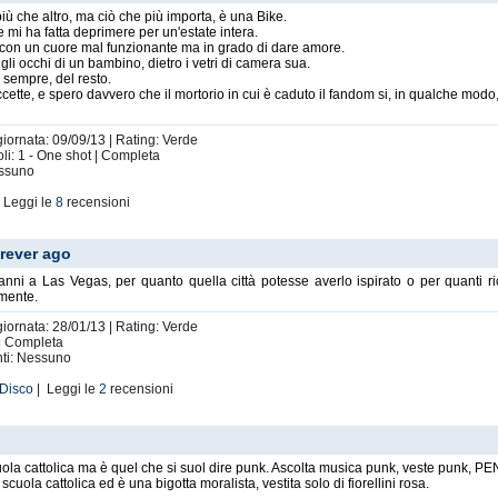
più che altro, ma ciò che più importa, è una Bike.
mi ha fatta deprimere per un'estate intera.
o con un cuore mal funzionante ma in grado di dare amore.
 gli occhi di un bambino, dietro i vetri di camera sua.
something that you feel in your heart that's great, you need to make a lot of mistakes 
 sempre, del resto.
Anything that's-- I think is succesfull is a series of mistakes.
tte, e spero davvero che il mortorio in cui è caduto il fandom si, in qualche modo, 
Contacts:
giornata: 09/09/13 | Rating: Verde
li: 1 - One shot | Completa
|
|
essuno
 Leggi le
8
recensioni
rever ago
nni a Las Vegas, per quanto quella città potesse averlo ispirato o per quanti ri
amente.
giornata: 28/01/13 | Rating: Verde
 | Completa
nti: Nessuno
 Disco
| Leggi le
2
recensioni
uola cattolica ma è quel che si suol dire punk. Ascolta musica punk, veste punk, P
scuola cattolica ed è una bigotta moralista, vestita solo di fiorellini rosa.