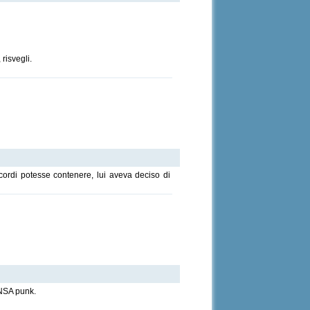
to get there.
risvegli.
cordi potesse contenere, lui aveva deciso di
ENSA punk.