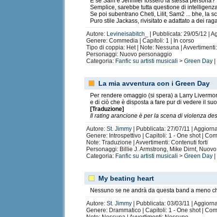
E se Sam e Jennifer fossero la stessa persona?
Semplice, sarebbe tutta questione di intelligenz
Se poi subentrano Cheti, Lilit, Sam2 ... bhe, la s
Puro stile Jackass, rivisitato e adattato a dei rag
Autore:
Levineisabitch_
| Pubblicata: 29/05/12 | A
Genere: Commedia | Capitoli: 1 | In corso
Tipo di coppia: Het | Note: Nessuna | Avvertiment
Personaggi: Nuovo personaggio
Categoria:
Fanfic su artisti musicali
>
Green Day
|
La mia avventura con i Green Day
Per rendere omaggio (si spera) a Larry Livermore
e di ciò che è disposta a fare pur di vedere il su
[Traduzione]
Il rating arancione è per la scena di violenza des
Autore:
St. Jimmy
| Pubblicata: 27/07/11 | Aggiorn
Genere: Introspettivo | Capitoli: 1 - One shot | Co
Note: Traduzione | Avvertimenti: Contenuti forti
Personaggi: Billie J. Armstrong, Mike Dirnt, Nuov
Categoria:
Fanfic su artisti musicali
>
Green Day
|
My beating heart
Nessuno se ne andrà da questa band a meno che
Autore:
St. Jimmy
| Pubblicata: 03/03/11 | Aggiorna
Genere: Drammatico | Capitoli: 1 - One shot | Co