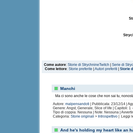
St
Stryc
Come autore
:
Storie di StrychnineTwitch
|
Serie di Str
Come lettore
:
Storie preferite
|
Autori preferiti
|
Storie 
Manchi
Ma ci sono anche le cose che non sai tu, nonosta
Autore:
malpensandoti
| Pubblicata: 23/12/14 | Ag
Genere: Angst, Generale, Slice of life | Capitoli: 
Tipo di coppia: Nessuna | Note: Nessuna | Avvert
Categoria:
Storie originali
>
Introspettivo
| Leggi 
And he's holding my heart like an