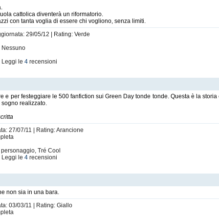
a.
cuola cattolica diventerà un riformatorio.
azzi con tanta voglia di essere chi vogliono, senza limiti.
ggiornata: 29/05/12 | Rating: Verde
i: Nessuno
 Leggi le
4
recensioni
 e per festeggiare le 500 fanfiction sui Green Day tonde tonde. Questa è la storia 
o sogno realizzato.
critta
ata: 27/07/11 | Rating: Arancione
mpleta
o personaggio, Tré Cool
 Leggi le
4
recensioni
 non sia in una bara.
ta: 03/03/11 | Rating: Giallo
mpleta