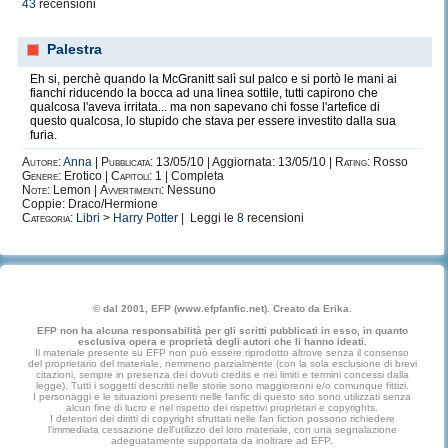
43
recensioni
Palestra
Eh si, perchè quando la McGranitt salì sul palco e si portò le mani ai
fianchi riducendo la bocca ad una linea sottile, tutti capirono che
qualcosa l'aveva irritata... ma non sapevano chi fosse l'artefice di
questo qualcosa, lo stupido che stava per essere investito dalla sua
furia.
Autore:
Anna
|
Pubblicata:
13/05/10 | Aggiornata: 13/05/10 |
Rating:
Rosso
Genere:
Erotico |
Capitoli:
1 | Completa
Note:
Lemon |
Avvertimenti:
Nessuno
Coppie: Draco/Hermione
Categoria:
Libri
>
Harry Potter
| Leggi le
8
recensioni
© dal 2001, EFP (www.efpfanfic.net). Creato da Erika.
EFP non ha alcuna responsabilità per gli scritti pubblicati in esso, in quanto
esclusiva opera e proprietà degli autori che li hanno ideati.
Il materiale presente su EFP non può essere riprodotto altrove senza il consenso
del proprietario del materiale, nemmeno parzialmente (con la sola esclusione di brevi
citazioni, sempre in presenza dei dovuti credits e nei limiti e termini concessi dalla
legge). Tutti i soggetti descritti nelle storie sono maggiorenni e/o comunque fittizi.
I personaggi e le situazioni presenti nelle fanfic di questo sito sono utilizzati senza
alcun fine di lucro e nel rispetto dei rispettivi proprietari e copyrights.
I detentori dei diritti di copyright sfruttati nelle fan fiction possono richiedere
l'immediata cessazione dell'utilizzo del loro materiale, con una segnalazione
adeguatamente supportata da inoltrare ad EFP.