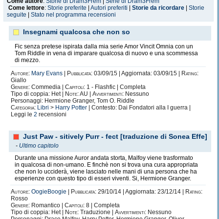
Come autore
:
Storie di Dram3Frem
|
Serie di Dram3Frem
Come lettore
:
Storie preferite
|
Autori preferiti
|
Storie da ricordare
|
Storie
seguite
|
Stato nel programma recensioni
Insegnami qualcosa che non so
Fic senza pretese ispirata dalla mia serie Amor Vincit Omnia con un
Tom Riddle in vena di imparare qualcosa di nuovo e una scommessa
di mezzo.
Autore:
Mary Evans
|
Pubblicata:
03/09/15 | Aggiornata: 03/09/15 |
Rating:
Giallo
Genere:
Commedia |
Capitoli:
1 - Flashfic | Completa
Tipo di coppia: Het |
Note:
AU |
Avvertimenti:
Nessuno
Personaggi: Hermione Granger, Tom O. Riddle
Categoria:
Libri
>
Harry Potter
| Contesto: Dai Fondatori alla I guerra |
Leggi le
2
recensioni
Just Paw - sitively Purr - fect [traduzione di Sonea Effe]
-
Ultimo capitolo
Durante una missione Auror andata storta, Malfoy viene trasformato
in qualcosa di non-umano. E finchè non si trova una cura appropriata
che non lo ucciderà, viene lasciato nelle mani di una persona che ha
esperienze con questo tipo di esseri viventi. Si, Hermione Granger.
Autore:
OogieBoogie
|
Pubblicata:
29/10/14 | Aggiornata: 23/12/14 |
Rating:
Rosso
Genere:
Romantico |
Capitoli:
8 | Completa
Tipo di coppia: Het |
Note:
Traduzione |
Avvertimenti:
Nessuno