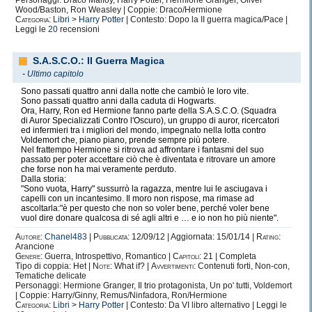
Personaggi: Draco Malfoy, Harry Potter, Hermione Granger, Oliver
Wood/Baston, Ron Weasley | Coppie: Draco/Hermione
Categoria:
Libri
>
Harry Potter
| Contesto: Dopo la II guerra magica/Pace |
Leggi le
20
recensioni
S.A.S.C.O.: II Guerra Magica
-
Ultimo capitolo
Sono passati quattro anni dalla notte che cambiò le loro vite.
Sono passati quattro anni dalla caduta di Hogwarts.
Ora, Harry, Ron ed Hermione fanno parte della S.A.S.C.O. (Squadra
di Auror Specializzati Contro l'Oscuro), un gruppo di auror, ricercatori
ed infermieri tra i migliori del mondo, impegnato nella lotta contro
Voldemort che, piano piano, prende sempre più potere.
Nel frattempo Hermione si ritrova ad affrontare i fantasmi del suo
passato per poter accettare ciò che è diventata e ritrovare un amore
che forse non ha mai veramente perduto.
Dalla storia:
"Sono vuota, Harry" sussurrò la ragazza, mentre lui le asciugava i
capelli con un incantesimo. Il moro non rispose, ma rimase ad
ascoltarla:"è per questo che non so voler bene, perché voler bene
vuol dire donare qualcosa di sé agli altri e … e io non ho più niente".
Autore:
Chanel483
|
Pubblicata:
12/09/12 | Aggiornata: 15/01/14 |
Rating:
Arancione
Genere:
Guerra, Introspettivo, Romantico |
Capitoli:
21 | Completa
Tipo di coppia: Het |
Note:
What if? |
Avvertimenti:
Contenuti forti, Non-con,
Tematiche delicate
Personaggi: Hermione Granger, Il trio protagonista, Un po' tutti, Voldemort
| Coppie: Harry/Ginny, Remus/Ninfadora, Ron/Hermione
Categoria:
Libri
>
Harry Potter
| Contesto: Da VI libro alternativo | Leggi le