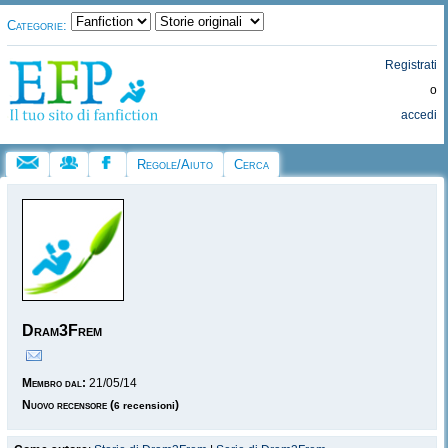
Categorie:
Registrati
o
accedi
Regole/Aiuto
Cerca
Dram3Frem
Membro dal:
21/05/14
Nuovo recensore
(
)
6 recensioni