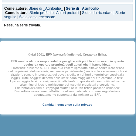
Come autore
:
Storie di _Agrifoglio_
|
Serie di _Agrifoglio_
Come lettore
:
Storie preferite
|
Autori preferiti
|
Storie da ricordare
|
Storie
seguite
|
Stato come recensore
Nessuna serie trovata.
© dal 2001, EFP (www.efpfanfic.net). Creato da Erika.
EFP non ha alcuna responsabilità per gli scritti pubblicati in esso, in quanto
esclusiva opera e proprietà degli autori che li hanno ideati.
Il materiale presente su EFP non può essere riprodotto altrove senza il consenso
del proprietario del materiale, nemmeno parzialmente (con la sola esclusione di brevi
citazioni, sempre in presenza dei dovuti credits e nei limiti e termini concessi dalla
legge). Tutti i soggetti descritti nelle storie sono maggiorenni e/o comunque fittizi.
I personaggi e le situazioni presenti nelle fanfic di questo sito sono utilizzati senza
alcun fine di lucro e nel rispetto dei rispettivi proprietari e copyrights.
I detentori dei diritti di copyright sfruttati nelle fan fiction possono richiedere
l'immediata cessazione dell'utilizzo del loro materiale, con una segnalazione
adeguatamente supportata da inoltrare ad EFP.
Cambia il consenso sulla privacy