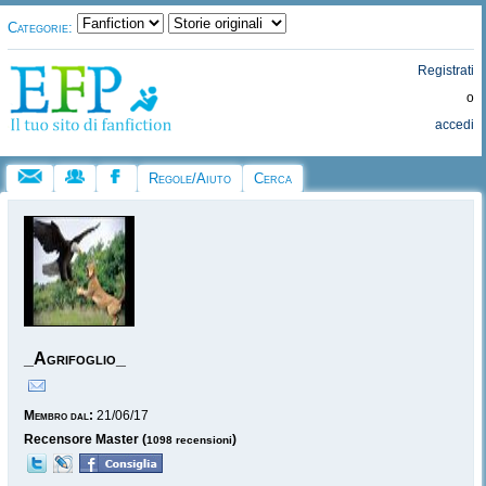
Categorie:
Registrati
o
accedi
Regole/Aiuto
Cerca
_Agrifoglio_
Membro dal:
21/06/17
Recensore Master (
)
1098 recensioni