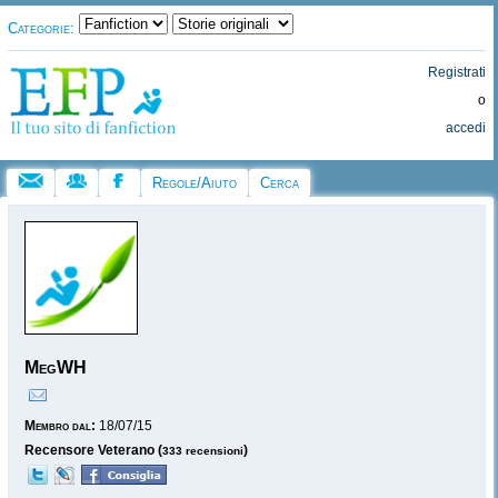
Categorie:
Registrati
o
accedi
Regole/Aiuto
Cerca
MegWH
Membro dal:
18/07/15
Recensore Veterano (
)
333 recensioni