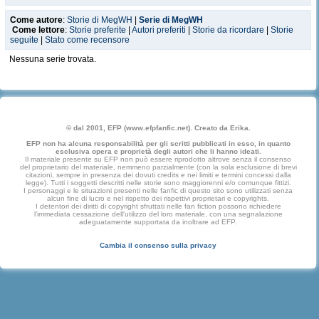
Come autore
:
Storie di MegWH
|
Serie di MegWH
Come lettore
:
Storie preferite
|
Autori preferiti
|
Storie da ricordare
|
Storie
seguite
|
Stato come recensore
Nessuna serie trovata.
© dal 2001, EFP (www.efpfanfic.net). Creato da Erika.
EFP non ha alcuna responsabilità per gli scritti pubblicati in esso, in quanto
esclusiva opera e proprietà degli autori che li hanno ideati.
Il materiale presente su EFP non può essere riprodotto altrove senza il consenso
del proprietario del materiale, nemmeno parzialmente (con la sola esclusione di brevi
citazioni, sempre in presenza dei dovuti credits e nei limiti e termini concessi dalla
legge). Tutti i soggetti descritti nelle storie sono maggiorenni e/o comunque fittizi.
I personaggi e le situazioni presenti nelle fanfic di questo sito sono utilizzati senza
alcun fine di lucro e nel rispetto dei rispettivi proprietari e copyrights.
I detentori dei diritti di copyright sfruttati nelle fan fiction possono richiedere
l'immediata cessazione dell'utilizzo del loro materiale, con una segnalazione
adeguatamente supportata da inoltrare ad EFP.
Cambia il consenso sulla privacy