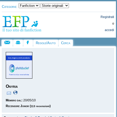
Categorie:
Registrati
o
accedi
Regole/Aiuto
Cerca
Onyria
Membro dal:
20/05/10
Recensore Junior
(
)
113 recensioni