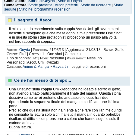
Come autore
:
Storie di Onyria
|
Serie di Onyria
Come lettore
:
Storie preferite
|
Autori preferiti
|
Storie da ricordare
|
Storie
seguite
|
Stato nel programma recensioni
Il segreto di Ascot
Il mio secondo esperimento sulla coppia AscotxUmi: gli avvenimenti
descritti si svolgono qualche mese dopo la mia precedente One Shot
e in questa storia i due protagonisti procedono un passo alla volta
nel loro rapporto di coppia...
Autore:
Onyria
|
Pubblicata:
21/03/13 | Aggiornata: 21/03/13 |
Rating:
Giallo
Genere:
Fluff |
Capitoli:
1 - One shot | Completa
Tipo di coppia: Het |
Note:
Nessuna |
Avvertimenti:
Nessuno
Personaggi: Ascot, Umi Ryuzaki
Categoria:
Anime & Manga
>
Rayearth
| Leggi le
5
recensioni
Ce ne hai messo di tempo...
Una OneShot sulla coppia UmixAscot che ho ideato e scritto di getto,
non avendo amato particolarmente il finale del manga. Questa storia
descrive come avrei preferito che andassero le cose tra i due,
riprendendo la sequenza finale del manga e modificandone l'ultima
parte.
Preciso che questa storia non ha niente a che fare con l'anime quindi
ne consiglio la lettura solo a chi ha letto il manga in quanto potrebbe
risultare di difficile comprensione a coloro che hanno seguito solo il
cartone animato.
Buona lettura.