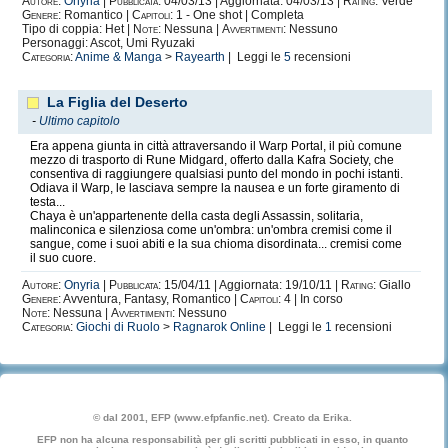
Autore:
Onyria
|
Pubblicata:
04/03/13 | Aggiornata: 04/03/13 |
Rating:
Verde
Genere:
Romantico |
Capitoli:
1 - One shot | Completa
Tipo di coppia: Het |
Note:
Nessuna |
Avvertimenti:
Nessuno
Personaggi: Ascot, Umi Ryuzaki
Categoria:
Anime & Manga
>
Rayearth
| Leggi le
5
recensioni
La Figlia del Deserto
-
Ultimo capitolo
Era appena giunta in città attraversando il Warp Portal, il più comune
mezzo di trasporto di Rune Midgard, offerto dalla Kafra Society, che
consentiva di raggiungere qualsiasi punto del mondo in pochi istanti.
Odiava il Warp, le lasciava sempre la nausea e un forte giramento di
testa...
Chaya è un'appartenente della casta degli Assassin, solitaria,
malinconica e silenziosa come un'ombra: un'ombra cremisi come il
sangue, come i suoi abiti e la sua chioma disordinata... cremisi come
il suo cuore.
Autore:
Onyria
|
Pubblicata:
15/04/11 | Aggiornata: 19/10/11 |
Rating:
Giallo
Genere:
Avventura, Fantasy, Romantico |
Capitoli:
4 | In corso
Note:
Nessuna |
Avvertimenti:
Nessuno
Categoria:
Giochi di Ruolo
>
Ragnarok Online
| Leggi le
1
recensioni
© dal 2001, EFP (www.efpfanfic.net). Creato da Erika.
EFP non ha alcuna responsabilità per gli scritti pubblicati in esso, in quanto