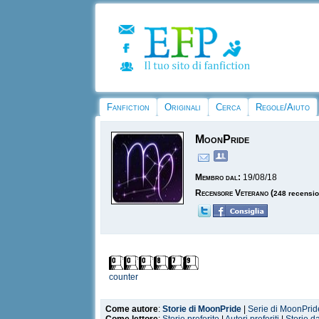
Fanfiction
Originali
Cerca
Regole/Aiuto
MoonPride
Membro dal:
19/08/18
Recensore Veterano
(
248 recensio
counter
Come autore
:
Storie di MoonPride
|
Serie di MoonPrid