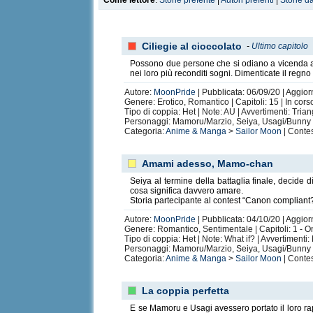
Come lettore
:
Storie preferite
|
Autori preferiti
|
Storie d
Ciliegie al cioccolato
-
Ultimo capitolo
Possono due persone che si odiano a vicenda a
nei loro più reconditi sogni. Dimenticate il regno
Autore:
MoonPride
| Pubblicata: 06/09/20 | Aggior
Genere: Erotico, Romantico | Capitoli: 15 | In cors
Tipo di coppia: Het | Note: AU | Avvertimenti: Tria
Personaggi: Mamoru/Marzio, Seiya, Usagi/Bunny
Categoria:
Anime & Manga
>
Sailor Moon
| Contes
Amami adesso, Mamo-chan
Seiya al termine della battaglia finale, decide d
cosa significa davvero amare.
Storia partecipante al contest “Canon compliant? 
Autore:
MoonPride
| Pubblicata: 04/10/20 | Aggior
Genere: Romantico, Sentimentale | Capitoli: 1 - 
Tipo di coppia: Het | Note: What if? | Avvertimenti
Personaggi: Mamoru/Marzio, Seiya, Usagi/Bunny
Categoria:
Anime & Manga
>
Sailor Moon
| Contes
La coppia perfetta
E se Mamoru e Usagi avessero portato il loro ra