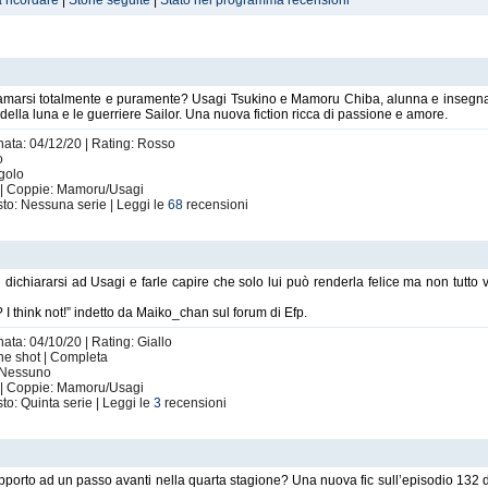
a ricordare
|
Storie seguite
|
Stato nel programma recensioni
marsi totalmente e puramente? Usagi Tsukino e Mamoru Chiba, alunna e insegnant
 della luna e le guerriere Sailor. Una nuova fiction ricca di passione e amore.
nata: 04/12/20 | Rating: Rosso
o
ngolo
 | Coppie: Mamoru/Usagi
to: Nessuna serie | Leggi le
68
recensioni
i dichiararsi ad Usagi e farle capire che solo lui può renderla felice ma non tutto 
I think not!” indetto da Maiko_chan sul forum di Efp.
nata: 04/10/20 | Rating: Giallo
One shot | Completa
: Nessuno
 | Coppie: Mamoru/Usagi
to: Quinta serie | Leggi le
3
recensioni
pporto ad un passo avanti nella quarta stagione? Una nuova fic sull’episodio 132 d