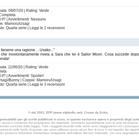
nata: 09/07/20 | Rating: Verde
| Completa
 if? | Avvertimenti: Nessuno
ie: Mamoru/Usagi
to: Quarta serie | Leggi le
2
recensioni
ve farsene una ragione….Usako..."
zio che involontariamente rivela a Sara che lei è Sailor Moon. Cosa succede do
onata!
nata: 11/06/20 | Rating: Verde
leta
f? | Avvertimenti: Spoiler!
Usagi/Bunny | Coppie: Mamoru/Usagi
to: Quarta serie | Leggi le
3
recensioni
© dal 2001, EFP (www.efpfanfic.net). Creato da Erika.
nsabilità per gli scritti pubblicati in esso, in quanto esclusiva opera e proprietà degli autor
 senza il consenso del proprietario del materiale, nemmeno parzialmente (con la sola esclusione di
e termini concessi dalla legge). Tutti i soggetti descritti nelle storie sono maggiorenni e/o comunque fi
presenti nelle fanfic di questo sito sono utilizzati senza alcun fine di lucro e nel rispetto dei rispetti
an fiction possono richiedere l'immediata cessazione dell'utilizzo del loro materiale, con una segna