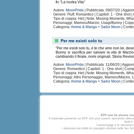
fic "La nostra Vita"
Autore:
MoonPride
| Pubblicata: 09/07/20 | Aggior
Genere: Fluff, Romantico | Capitoli: 1 - One shot 
Tipo di coppia: Het | Note: Missing Moments, What
Personaggi: Mamoru/Marzio, Usagi/Bunny | Copp
Categoria:
Anime & Manga
>
Sailor Moon
| Contes
Per me esisti solo tu
"Per me esisti solo tu, è te che amo non lei, de
Bunny si sacrifica per salvare la vita di Mar
cambiando il finale, nomi originali. Storia Revisi
Autore:
MoonPride
| Pubblicata: 11/06/20 | Aggior
Genere: Romantico | Capitoli: 1 - One shot | Comp
Tipo di coppia: Het | Note: Missing Moments, What i
Personaggi: Altro Personaggio, Mamoru/Marzio, 
Categoria:
Anime & Manga
>
Sailor Moon
| Contes
EFP non ha alcuna respo
Il materiale presente su EFP non può essere riprodotto altrove
limiti 
I personaggi e le situazioni 
I detentori dei diritti di copyright sfruttati nelle f