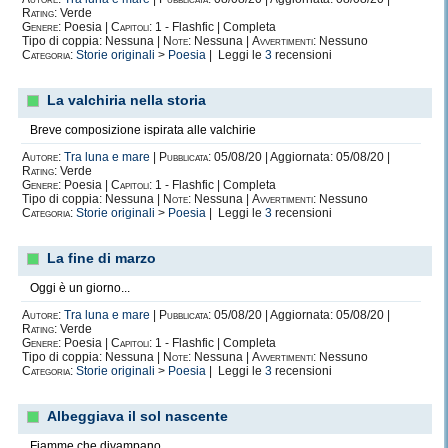
Rating:
Verde
Genere:
Poesia |
Capitoli:
1 - Flashfic | Completa
Tipo di coppia: Nessuna |
Note:
Nessuna |
Avvertimenti:
Nessuno
Categoria:
Storie originali
>
Poesia
| Leggi le
3
recensioni
La valchiria nella storia
Breve composizione ispirata alle valchirie
Autore:
Tra luna e mare
|
Pubblicata:
05/08/20 | Aggiornata: 05/08/20 |
Rating:
Verde
Genere:
Poesia |
Capitoli:
1 - Flashfic | Completa
Tipo di coppia: Nessuna |
Note:
Nessuna |
Avvertimenti:
Nessuno
Categoria:
Storie originali
>
Poesia
| Leggi le
3
recensioni
La fine di marzo
Oggi è un giorno...
Autore:
Tra luna e mare
|
Pubblicata:
05/08/20 | Aggiornata: 05/08/20 |
Rating:
Verde
Genere:
Poesia |
Capitoli:
1 - Flashfic | Completa
Tipo di coppia: Nessuna |
Note:
Nessuna |
Avvertimenti:
Nessuno
Categoria:
Storie originali
>
Poesia
| Leggi le
3
recensioni
Albeggiava il sol nascente
Fiamme che divampano...