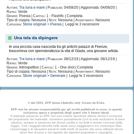
Autore:
Tra luna e mare
|
Pubblicata:
04/08/20 | Aggiornata: 04/08/20 |
Rating:
Verde
Genere:
Poesia |
Capitoli:
1 - Flashfic | Completa
Tipo di coppia: Nessuna |
Note:
Nessuna |
Avvertimenti:
Nessuno
Categoria:
Storie originali
>
Poesia
| Leggi le
3
recensioni
Una tela da dipingere
In una piccola casa nascosta tra gli antichi palazzi di Firenze,
trascorreva con spensieratezza la vita di Giada, una giovane artista.
Autore:
Tra luna e mare
|
Pubblicata:
08/12/19 | Aggiornata: 08/12/19 |
Rating:
Verde
Genere:
Introspettivo |
Capitoli:
1 - One shot | Completa
Tipo di coppia: Nessuna |
Note:
Nessuna |
Avvertimenti:
Nessuno
Categoria:
Storie originali
>
Generale
| Leggi le
3
recensioni
© dal 2001, EFP (www.efpfanfic.net). Creato da Erika.
EFP non ha alcuna responsabilità per gli scritti pubblicati in esso, in quanto
esclusiva opera e proprietà degli autori che li hanno ideati.
Il materiale presente su EFP non può essere riprodotto altrove senza il consenso
del proprietario del materiale, nemmeno parzialmente (con la sola esclusione di brevi
citazioni, sempre in presenza dei dovuti credits e nei limiti e termini concessi dalla
legge). Tutti i soggetti descritti nelle storie sono maggiorenni e/o comunque fittizi.
I personaggi e le situazioni presenti nelle fanfic di questo sito sono utilizzati senza
alcun fine di lucro e nel rispetto dei rispettivi proprietari e copyrights.