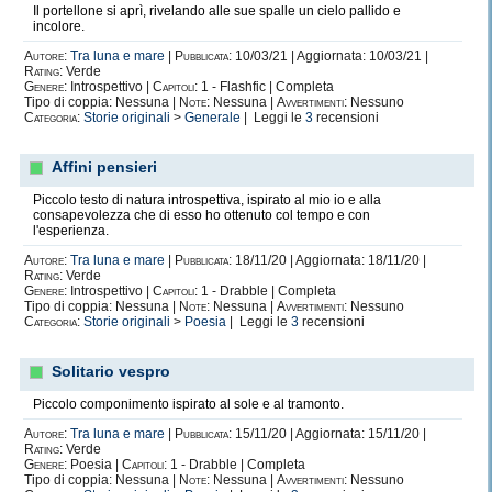
Il portellone si aprì, rivelando alle sue spalle un cielo pallido e
incolore.
Autore:
Tra luna e mare
|
Pubblicata:
10/03/21 | Aggiornata: 10/03/21 |
Rating:
Verde
Genere:
Introspettivo |
Capitoli:
1 - Flashfic | Completa
Tipo di coppia: Nessuna |
Note:
Nessuna |
Avvertimenti:
Nessuno
Categoria:
Storie originali
>
Generale
| Leggi le
3
recensioni
Affini pensieri
Piccolo testo di natura introspettiva, ispirato al mio io e alla
consapevolezza che di esso ho ottenuto col tempo e con
l'esperienza.
Autore:
Tra luna e mare
|
Pubblicata:
18/11/20 | Aggiornata: 18/11/20 |
Rating:
Verde
Genere:
Introspettivo |
Capitoli:
1 - Drabble | Completa
Tipo di coppia: Nessuna |
Note:
Nessuna |
Avvertimenti:
Nessuno
Categoria:
Storie originali
>
Poesia
| Leggi le
3
recensioni
Solitario vespro
Piccolo componimento ispirato al sole e al tramonto.
Autore:
Tra luna e mare
|
Pubblicata:
15/11/20 | Aggiornata: 15/11/20 |
Rating:
Verde
Genere:
Poesia |
Capitoli:
1 - Drabble | Completa
Tipo di coppia: Nessuna |
Note:
Nessuna |
Avvertimenti:
Nessuno