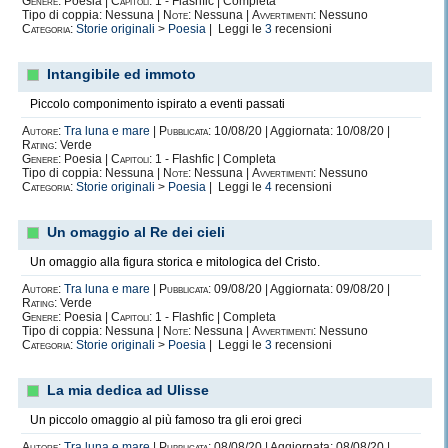
Genere:
Poesia |
Capitoli:
1 - Flashfic | Completa
Tipo di coppia: Nessuna |
Note:
Nessuna |
Avvertimenti:
Nessuno
Categoria:
Storie originali
>
Poesia
| Leggi le
3
recensioni
Intangibile ed immoto
Piccolo componimento ispirato a eventi passati
Autore:
Tra luna e mare
|
Pubblicata:
10/08/20 | Aggiornata: 10/08/20 |
Rating:
Verde
Genere:
Poesia |
Capitoli:
1 - Flashfic | Completa
Tipo di coppia: Nessuna |
Note:
Nessuna |
Avvertimenti:
Nessuno
Categoria:
Storie originali
>
Poesia
| Leggi le
4
recensioni
Un omaggio al Re dei cieli
Un omaggio alla figura storica e mitologica del Cristo.
Autore:
Tra luna e mare
|
Pubblicata:
09/08/20 | Aggiornata: 09/08/20 |
Rating:
Verde
Genere:
Poesia |
Capitoli:
1 - Flashfic | Completa
Tipo di coppia: Nessuna |
Note:
Nessuna |
Avvertimenti:
Nessuno
Categoria:
Storie originali
>
Poesia
| Leggi le
3
recensioni
La mia dedica ad Ulisse
Un piccolo omaggio al più famoso tra gli eroi greci
Autore:
Tra luna e mare
|
Pubblicata:
08/08/20 | Aggiornata: 08/08/20 |