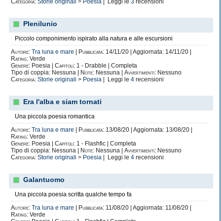
Categoria:
Storie originali
>
Poesia
| Leggi le
3
recensioni
Plenilunio
Piccolo componimento ispirato alla natura e alle escursioni
Autore:
Tra luna e mare
|
Pubblicata:
14/11/20 | Aggiornata: 14/11/20 |
Rating:
Verde
Genere:
Poesia |
Capitoli:
1 - Drabble | Completa
Tipo di coppia: Nessuna |
Note:
Nessuna |
Avvertimenti:
Nessuno
Categoria:
Storie originali
>
Poesia
| Leggi le
4
recensioni
Era l'alba e siam tornati
Una piccola poesia romantica
Autore:
Tra luna e mare
|
Pubblicata:
13/08/20 | Aggiornata: 13/08/20 |
Rating:
Verde
Genere:
Poesia |
Capitoli:
1 - Flashfic | Completa
Tipo di coppia: Nessuna |
Note:
Nessuna |
Avvertimenti:
Nessuno
Categoria:
Storie originali
>
Poesia
| Leggi le
4
recensioni
Galantuomo
Una piccola poesia scritta qualche tempo fa
Autore:
Tra luna e mare
|
Pubblicata:
11/08/20 | Aggiornata: 11/08/20 |
Rating:
Verde