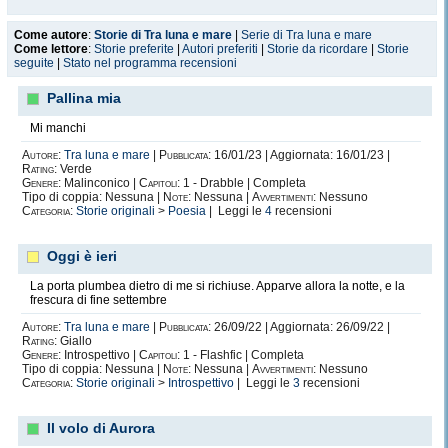
Come autore
:
Storie di Tra luna e mare
|
Serie di Tra luna e mare
Come lettore
:
Storie preferite
|
Autori preferiti
|
Storie da ricordare
|
Storie
seguite
|
Stato nel programma recensioni
Pallina mia
Mi manchi
Autore:
Tra luna e mare
|
Pubblicata:
16/01/23 | Aggiornata: 16/01/23 |
Rating:
Verde
Genere:
Malinconico |
Capitoli:
1 - Drabble | Completa
Tipo di coppia: Nessuna |
Note:
Nessuna |
Avvertimenti:
Nessuno
Categoria:
Storie originali
>
Poesia
| Leggi le
4
recensioni
Oggi è ieri
La porta plumbea dietro di me si richiuse. Apparve allora la notte, e la
frescura di fine settembre
Autore:
Tra luna e mare
|
Pubblicata:
26/09/22 | Aggiornata: 26/09/22 |
Rating:
Giallo
Genere:
Introspettivo |
Capitoli:
1 - Flashfic | Completa
Tipo di coppia: Nessuna |
Note:
Nessuna |
Avvertimenti:
Nessuno
Categoria:
Storie originali
>
Introspettivo
| Leggi le
3
recensioni
Il volo di Aurora