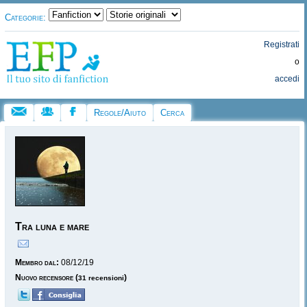
Categorie:
Registrati
o
accedi
Regole/Aiuto
Cerca
Tra luna e mare
Membro dal:
08/12/19
Nuovo recensore
(
)
31 recensioni