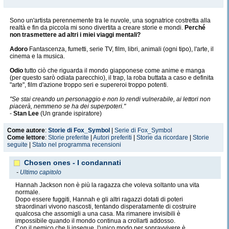
Sono un'artista perennemente tra le nuvole, una sognatrice costretta alla
realtà e fin da piccola mi sono divertita a creare storie e mondi.
Perché
non trasmettere ad altri i miei viaggi mentali?
Adoro
Fantascenza, fumetti, serie TV, film, libri, animali (ogni tipo), l'arte, il
cinema e la musica.
Odio
tutto ciò che riguarda il mondo giapponese come anime e manga
(per questo sarò odiata parecchio), il trap, la roba buttata a caso e definita
"arte", film d'azione troppo seri e supereroi troppo potenti.
"Se stai creando un personaggio e non lo rendi vulnerabile, ai lettori non
piacerà, nemmeno se ha dei superpoteri."
-
Stan Lee
(Un grande ispiratore)
Come autore
:
Storie di Fox_Symbol
|
Serie di Fox_Symbol
Come lettore
:
Storie preferite
|
Autori preferiti
|
Storie da ricordare
|
Storie
seguite
|
Stato nel programma recensioni
Chosen ones - I condannati
-
Ultimo capitolo
Hannah Jackson non è più la ragazza che voleva soltanto una vita
normale.
Dopo essere fuggiti, Hannah e gli altri ragazzi dotati di poteri
straordinari vivono nascosti, tentando disperatamente di costruire
qualcosa che assomigli a una casa. Ma rimanere invisibili è
impossibile quando il mondo continua a crollarti addosso.
Con il nemico che li insegue, l'unico modo per sopravvivere è