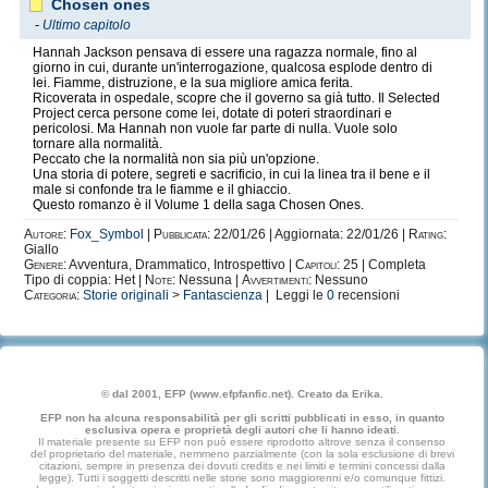
Chosen ones
-
Ultimo capitolo
Hannah Jackson pensava di essere una ragazza normale, fino al
giorno in cui, durante un'interrogazione, qualcosa esplode dentro di
lei. Fiamme, distruzione, e la sua migliore amica ferita.
Ricoverata in ospedale, scopre che il governo sa già tutto. Il Selected
Project cerca persone come lei, dotate di poteri straordinari e
pericolosi. Ma Hannah non vuole far parte di nulla. Vuole solo
tornare alla normalità.
Peccato che la normalità non sia più un'opzione.
Una storia di potere, segreti e sacrificio, in cui la linea tra il bene e il
male si confonde tra le fiamme e il ghiaccio.
Questo romanzo è il Volume 1 della saga Chosen Ones.
Autore:
Fox_Symbol
|
Pubblicata:
22/01/26 | Aggiornata: 22/01/26 |
Rating:
Giallo
Genere:
Avventura, Drammatico, Introspettivo |
Capitoli:
25 | Completa
Tipo di coppia: Het |
Note:
Nessuna |
Avvertimenti:
Nessuno
Categoria:
Storie originali
>
Fantascienza
| Leggi le
0
recensioni
© dal 2001, EFP (www.efpfanfic.net). Creato da Erika.
EFP non ha alcuna responsabilità per gli scritti pubblicati in esso, in quanto
esclusiva opera e proprietà degli autori che li hanno ideati.
Il materiale presente su EFP non può essere riprodotto altrove senza il consenso
del proprietario del materiale, nemmeno parzialmente (con la sola esclusione di brevi
citazioni, sempre in presenza dei dovuti credits e nei limiti e termini concessi dalla
legge). Tutti i soggetti descritti nelle storie sono maggiorenni e/o comunque fittizi.