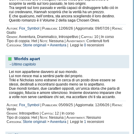
scoprire la verità sul loro passato, le loro origini.
Tra segreti sul loro passato e verità capaci di distruggere tutto ciò in
cui credevano, Hannah scoprirà che la verità ha un prezzo.
E che qualcuno, nell’ombra, sta ancora scegliendo il loro destino.
Questo romanzo è il Volume 2 della saga Chosen Ones.
Autore:
Fox_Symbol
|
Pubblicata:
12/06/26 | Aggiornata: 09/07/26 |
Rating:
Giallo
Genere:
Avventura, Drammatico, Introspettivo |
Capitoli:
10 | In corso
Tipo di coppia: Het |
Note:
Nessuna |
Avvertimenti:
Contenuti forti
Categoria:
Storie originali
>
Avventura
| Leggi le
0
recensioni
Worlds apart
-
Ultimo capitolo
Lei non appartiene davvero al suo mondo.
Lui non riesce mai a sentirsi parte del proprio.
Triki e Nicholas sono estranei in cerca di un posto dove essere se
stessi, destinati a incontrarsi quando meno se lo aspettano.
Due mondi lontani, due caratteri opposti, un’unica storia che parla di
coraggio, fiducia e amore silenzioso. Insieme dovranno imparare che
a volte non serve cambiare chi sei, ma accettare chi ti sta accanto.
Autore:
Fox_Symbol
|
Pubblicata:
05/09/25 | Aggiornata: 12/06/26 |
Rating:
Verde
Genere:
Introspettivo |
Capitoli:
12 | In corso
Tipo di coppia: Het |
Note:
Nessuna |
Avvertimenti:
Nessuno
Categoria:
Storie originali
>
Avventura
| Leggi le
1
recensioni