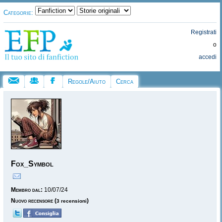
Categorie:
Registrati
o
accedi
Regole/Aiuto
Cerca
Fox_Symbol
Membro dal:
10/07/24
Nuovo recensore
(
)
3 recensioni