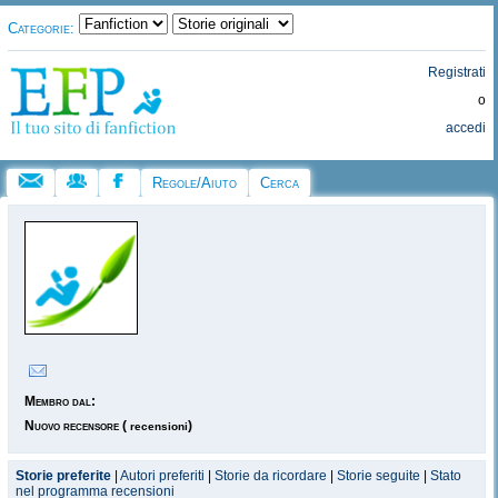
Categorie:
Registrati
o
accedi
Regole/Aiuto
Cerca
Membro dal:
Nuovo recensore
(
)
recensioni
Storie preferite
|
Autori preferiti
|
Storie da ricordare
|
Storie seguite
|
Stato
nel programma recensioni