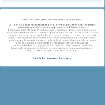
© dal 2001, EFP (www.efpfanfic.net). Creato da Erika.
EFP non ha alcuna responsabilità per gli scritti pubblicati in esso, in quanto
esclusiva opera e proprietà degli autori che li hanno ideati.
Il materiale presente su EFP non può essere riprodotto altrove senza il consenso
del proprietario del materiale, nemmeno parzialmente (con la sola esclusione di brevi
citazioni, sempre in presenza dei dovuti credits e nei limiti e termini concessi dalla
legge). Tutti i soggetti descritti nelle storie sono maggiorenni e/o comunque fittizi.
I personaggi e le situazioni presenti nelle fanfic di questo sito sono utilizzati senza
alcun fine di lucro e nel rispetto dei rispettivi proprietari e copyrights.
I detentori dei diritti di copyright sfruttati nelle fan fiction possono richiedere
l'immediata cessazione dell'utilizzo del loro materiale, con una segnalazione
adeguatamente supportata da inoltrare ad EFP.
Cambia il consenso sulla privacy