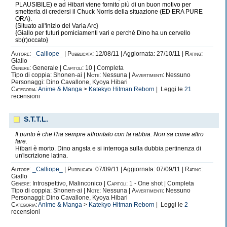
PLAUSIBILE) e ad Hibari viene fornito più di un buon motivo per
smetterla di credersi il Chuck Norris della situazione (ED ERA PURE
ORA).
{Situato all'inizio del Varia Arc}
{Giallo per futuri pomiciamenti vari e perché Dino ha un cervello
sb(r)occato}
Autore:
_Calliope_
|
Pubblicata:
12/08/11 | Aggiornata: 27/10/11 |
Rating:
Giallo
Genere:
Generale |
Capitoli:
10 | Completa
Tipo di coppia: Shonen-ai |
Note:
Nessuna |
Avvertimenti:
Nessuno
Personaggi: Dino Cavallone, Kyoya Hibari
Categoria:
Anime & Manga
>
Katekyo Hitman Reborn
| Leggi le
21
recensioni
S.T.T.L.
Il punto è che l'ha sempre affrontato con la rabbia. Non sa come altro
fare.
Hibari è morto. Dino angsta e si interroga sulla dubbia pertinenza di
un'iscrizione latina.
Autore:
_Calliope_
|
Pubblicata:
07/09/11 | Aggiornata: 07/09/11 |
Rating:
Giallo
Genere:
Introspettivo, Malinconico |
Capitoli:
1 - One shot | Completa
Tipo di coppia: Shonen-ai |
Note:
Nessuna |
Avvertimenti:
Nessuno
Personaggi: Dino Cavallone, Kyoya Hibari
Categoria:
Anime & Manga
>
Katekyo Hitman Reborn
| Leggi le
2
recensioni