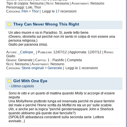
Tipo di coppia: Nessuna |
Note:
Nessuna |
Avvertimenti:
Nessuno
Personaggi: Loki, Thor
Categoria:
Film
>
Thor
| Leggi le
17
recensioni
They Can Never Wrong This Right
Un ateo muore e va in Paradiso. Sì, avete letto bene.
(Ovvero, stroriella sul perché non mi sento in colpa di non essere una
persona religiosa.)
Giallo per paranoia (mia).
Autore:
_Calliope_
|
Pubblicata:
12/07/12 | Aggiornata: 12/07/12 |
Rating:
Giallo
Genere:
Generale |
Capitoli:
1 - Flashfic | Completa
Note:
Nessuna |
Avvertimenti:
Nessuno
Categoria:
Storie originali
>
Generale
| Leggi le
1
recensioni
Girl With One Eye
-
Ultimo capitolo
Sono le otto e un quarto di mattina quando Molly si accorge di essere
seguita.
Una Molly/Irene piuttosto lunga ed insensata perché mi piace farmi/vi
del male e perché l'Irene scritta da Moffat mi sta un po' sulle scatole.
(Ah, e anche per la logica "perché genderswappare John e Sherlock
quando abbiamo già queste due fanciulle?)
{SPOILER abbastanza consistenti sulla seconda serie. Lettore
avvisato...}