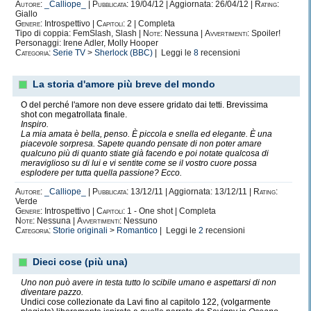
Autore:
_Calliope_
|
Pubblicata:
19/04/12 | Aggiornata: 26/04/12 |
Rating:
Giallo
Genere:
Introspettivo |
Capitoli:
2 | Completa
Tipo di coppia: FemSlash, Slash |
Note:
Nessuna |
Avvertimenti:
Spoiler!
Personaggi: Irene Adler, Molly Hooper
Categoria:
Serie TV
>
Sherlock (BBC)
| Leggi le
8
recensioni
La storia d'amore più breve del mondo
O del perché l'amore non deve essere gridato dai tetti. Brevissima
shot con megatrollata finale.
Inspiro.
La mia amata è bella, penso. È piccola e snella ed elegante. È una
piacevole sorpresa. Sapete quando pensate di non poter amare
qualcuno più di quanto stiate già facendo e poi notate qualcosa di
meraviglioso su di lui e vi sentite come se il vostro cuore possa
esplodere per tutta quella passione? Ecco.
Autore:
_Calliope_
|
Pubblicata:
13/12/11 | Aggiornata: 13/12/11 |
Rating:
Verde
Genere:
Introspettivo |
Capitoli:
1 - One shot | Completa
Note:
Nessuna |
Avvertimenti:
Nessuno
Categoria:
Storie originali
>
Romantico
| Leggi le
2
recensioni
Dieci cose (più una)
Uno non può avere in testa tutto lo scibile umano e aspettarsi di non
diventare pazzo.
Undici cose collezionate da Lavi fino al capitolo 122, (volgarmente