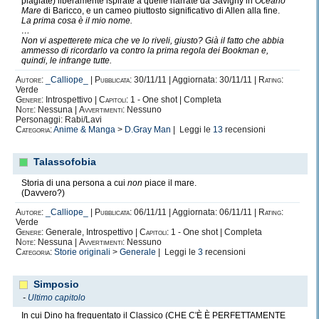
plagiate) liberamente ispirate a quelle narrate da Savigny in
Oceano
Mare
di Baricco, e un cameo piuttosto significativo di Allen alla fine.
La prima cosa è il mio nome.
…
Non vi aspetterete mica che ve lo riveli, giusto? Già il fatto che abbia
ammesso di ricordarlo va contro la prima regola dei Bookman e,
quindi, le infrange tutte.
Autore:
_Calliope_
|
Pubblicata:
30/11/11 | Aggiornata: 30/11/11 |
Rating:
Verde
Genere:
Introspettivo |
Capitoli:
1 - One shot | Completa
Note:
Nessuna |
Avvertimenti:
Nessuno
Personaggi: Rabi/Lavi
Categoria:
Anime & Manga
>
D.Gray Man
| Leggi le
13
recensioni
Talassofobia
Storia di una persona a cui
non
piace il mare.
(Davvero?)
Autore:
_Calliope_
|
Pubblicata:
06/11/11 | Aggiornata: 06/11/11 |
Rating:
Verde
Genere:
Generale, Introspettivo |
Capitoli:
1 - One shot | Completa
Note:
Nessuna |
Avvertimenti:
Nessuno
Categoria:
Storie originali
>
Generale
| Leggi le
3
recensioni
Simposio
-
Ultimo capitolo
In cui Dino ha frequentato il Classico (CHE C'È È PERFETTAMENTE