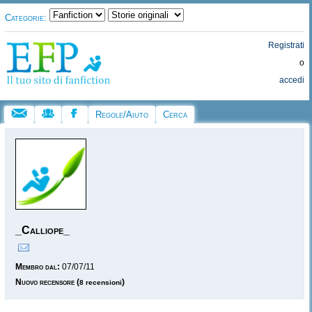
Categorie:
Registrati
o
accedi
Regole/Aiuto
Cerca
_Calliope_
Membro dal:
07/07/11
Nuovo recensore
(
)
8 recensioni