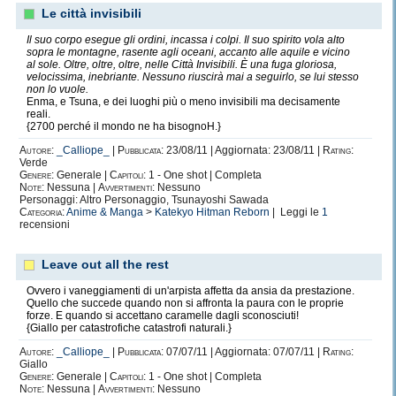
Le città invisibili
Il suo corpo esegue gli ordini, incassa i colpi. Il suo spirito vola alto
sopra le montagne, rasente agli oceani, accanto alle aquile e vicino
al sole. Oltre, oltre, oltre, nelle Città Invisibili. È una fuga gloriosa,
velocissima, inebriante. Nessuno riuscirà mai a seguirlo, se lui stesso
non lo vuole.
Enma, e Tsuna, e dei luoghi più o meno invisibili ma decisamente
reali.
{2700 perché il mondo ne ha bisognoH.}
Autore:
_Calliope_
|
Pubblicata:
23/08/11 | Aggiornata: 23/08/11 |
Rating:
Verde
Genere:
Generale |
Capitoli:
1 - One shot | Completa
Note:
Nessuna |
Avvertimenti:
Nessuno
Personaggi: Altro Personaggio, Tsunayoshi Sawada
Categoria:
Anime & Manga
>
Katekyo Hitman Reborn
| Leggi le
1
recensioni
Leave out all the rest
Ovvero i vaneggiamenti di un'arpista affetta da ansia da prestazione.
Quello che succede quando non si affronta la paura con le proprie
forze. E quando si accettano caramelle dagli sconosciuti!
{Giallo per catastrofiche catastrofi naturali.}
Autore:
_Calliope_
|
Pubblicata:
07/07/11 | Aggiornata: 07/07/11 |
Rating:
Giallo
Genere:
Generale |
Capitoli:
1 - One shot | Completa
Note:
Nessuna |
Avvertimenti:
Nessuno