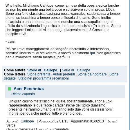
Why hello. Mi chiamo Calliope, come la musa della poesia epica (anche
se non ho per niente una bella voce e so scrivere solo in prosa, LOL).
Sono una folle classicista casinara rossa wannabe, studentessa a tempo
pieno, scribacchina a tempo perso e filosofa dilettante. Sono inoltre
un'arpista e una ballerina part-time nonché una scassapalle integrale
affetta da schizofrenia linguistica e da doppiosensismo (?) cronico. Spero
che leggere i miei deliri vi intrattenga piacevolmente :3 Crescete e
moltplicatevi!
~ Callie
P.S: se i miei vaneggiamenti da fanghèrl rincretinita vi interessano,
sentitevi liberissimi di stalkerarmi a vostro piacimento
qui
. Non garantisco
per la mia/vostra sanità mentale, però 8D
Come autore
:
Storie di _Calliope_
|
Serie di _Calliope_
Come lettore
:
Storie preferite
|
Autori preferiti
|
Storie da ricordare
|
Storie
seguite
|
Stato nel programma recensioni
Aere Perennius
-
Ultimo capitolo
Un gran casino metafisico nel quale, sostanzialmente, Thor e Loki
rappresentano le due facce caratteristiche del tipico dualismo
presente nell'animo umano, e hanno solo due volte gli stessi nomi.
Inoltre, per qualche motivo, tutto è pieno di dèi.
Autore:
_Calliope_
|
Pubblicata:
02/01/13 | Aggiornata: 01/02/13 |
Rating:
Verde
Genere:
Generale |
Capitoli:
5 | Completa