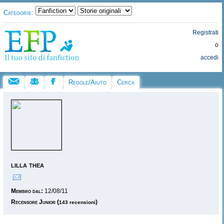
Categorie:
Registrati
o
accedi
Regole/Aiuto
Cerca
lilla thea
Membro dal:
12/08/11
Recensore Junior
(
)
143 recensioni