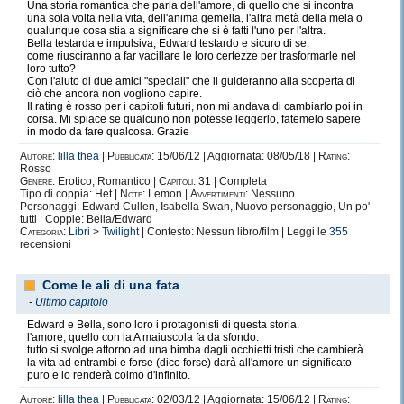
Una storia romantica che parla dell'amore, di quello che si incontra
una sola volta nella vita, dell'anima gemella, l'altra metà della mela o
qualunque cosa stia a significare che si è fatti l'uno per l'altra.
Bella testarda e impulsiva, Edward testardo e sicuro di se.
come riusciranno a far vacillare le loro certezze per trasformarle nel
loro tutto?
Con l'aiuto di due amici "speciali" che li guideranno alla scoperta di
ciò che ancora non vogliono capire.
Il rating è rosso per i capitoli futuri, non mi andava di cambiarlo poi in
corsa. Mi spiace se qualcuno non potesse leggerlo, fatemelo sapere
in modo da fare qualcosa. Grazie
Autore:
lilla thea
|
Pubblicata:
15/06/12 | Aggiornata: 08/05/18 |
Rating:
Rosso
Genere:
Erotico, Romantico |
Capitoli:
31 | Completa
Tipo di coppia: Het |
Note:
Lemon |
Avvertimenti:
Nessuno
Personaggi: Edward Cullen, Isabella Swan, Nuovo personaggio, Un po'
tutti | Coppie: Bella/Edward
Categoria:
Libri
>
Twilight
| Contesto: Nessun libro/film | Leggi le
355
recensioni
Come le ali di una fata
-
Ultimo capitolo
Edward e Bella, sono loro i protagonisti di questa storia.
l'amore, quello con la A maiuscola fa da sfondo.
tutto si svolge attorno ad una bimba dagli occhietti tristi che cambierà
la vita ad entrambi e forse (dico forse) darà all'amore un significato
puro e lo renderà colmo d'infinito.
Autore:
lilla thea
|
Pubblicata:
02/03/12 | Aggiornata: 15/06/12 |
Rating: