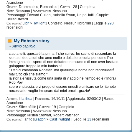
Arancione
Genere:
Drammatico, Romantico |
Capitoli:
28 | Completa
Note:
Nessuna |
Avvertimenti:
Nessuno
Personaggi: Edward Cullen, Isabella Swan, Un po' tutti | Coppie:
Bella/Edward
Categoria:
Libri
>
Twilight
| Contesto: Nessun libro/film | Leggi le
293
recensioni
My Robsten story
-
Ultimo capitolo
ciao a tutti. questa è la prima ff che scrivo. ho scelto di raccontare la
storia di due attori che amo molto e della loro storia per come l'ho
immaginata io. spero di non deludere nessuno o di non aver lasciato
galoppare troppo la mia fantasia!
" I fan ci chiamano Robsten, ma qualunque nome non racchiuderà
mai tutto ciò che siamo."
la storia è vissuta come una sorta di viaggio nel tempo ed è (finora)
Rob Pov.
spero vi piaccia. e vi prego di essere onesti e criticare se lo ritenete
necessario. voglio imaprare dai miei errori...grazie!
Autore:
lilla thea
|
Pubblicata:
16/10/11 | Aggiornata: 02/03/12 |
Rating:
Arancione
Genere:
Slice of life |
Capitoli:
19 | Completa
Note:
Nessuna |
Avvertimenti:
Nessuno
Personaggi: Kristen Stewart, Robert Pattinson
Categoria:
Fanfic su attori
>
Cast Twilight
| Leggi le
13
recensioni