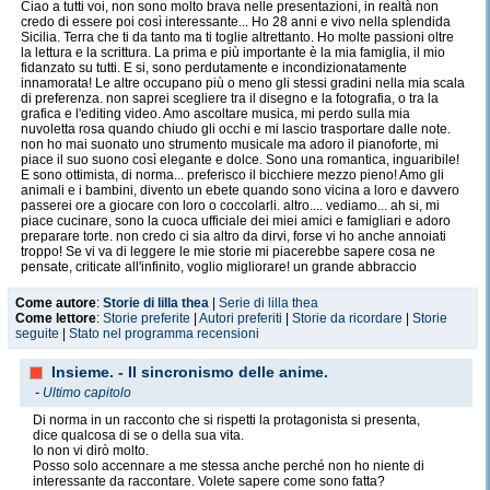
Ciao a tutti voi, non sono molto brava nelle presentazioni, in realtà non
credo di essere poi così interessante... Ho 28 anni e vivo nella splendida
Sicilia. Terra che ti da tanto ma ti toglie altrettanto. Ho molte passioni oltre
la lettura e la scrittura. La prima e più importante è la mia famiglia, il mio
fidanzato su tutti. E si, sono perdutamente e incondizionatamente
innamorata! Le altre occupano più o meno gli stessi gradini nella mia scala
di preferenza. non saprei scegliere tra il disegno e la fotografia, o tra la
grafica e l'editing video. Amo ascoltare musica, mi perdo sulla mia
nuvoletta rosa quando chiudo gli occhi e mi lascio trasportare dalle note.
non ho mai suonato uno strumento musicale ma adoro il pianoforte, mi
piace il suo suono così elegante e dolce. Sono una romantica, inguaribile!
E sono ottimista, di norma... preferisco il bicchiere mezzo pieno! Amo gli
animali e i bambini, divento un ebete quando sono vicina a loro e davvero
passerei ore a giocare con loro o coccolarli. altro.... vediamo... ah si, mi
piace cucinare, sono la cuoca ufficiale dei miei amici e famigliari e adoro
preparare torte. non credo ci sia altro da dirvi, forse vi ho anche annoiati
troppo! Se vi va di leggere le mie storie mi piacerebbe sapere cosa ne
pensate, criticate all'infinito, voglio migliorare! un grande abbraccio
Come autore
:
Storie di lilla thea
|
Serie di lilla thea
Come lettore
:
Storie preferite
|
Autori preferiti
|
Storie da ricordare
|
Storie
seguite
|
Stato nel programma recensioni
Insieme. - Il sincronismo delle anime.
-
Ultimo capitolo
Di norma in un racconto che si rispetti la protagonista si presenta,
dice qualcosa di se o della sua vita.
Io non vi dirò molto.
Posso solo accennare a me stessa anche perché non ho niente di
interessante da raccontare. Volete sapere come sono fatta?