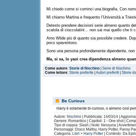
Mi chiedo come si cominci una biografia. Con nom
Mi chiamo Martina e frequento l’Università a Triest
Detesto prendere decisioni serie almeno quanto det
scatola di cioccolatini… non sai mai quello che ti c
Amo Wilde più di quanto sia possibile credere. Dopo
poco spaventoso.
Sono una persona profondamente dipendente, non so
Ma, si sa, lo yaoi crea dipendenza almeno quant
In dieci anni ho sviluppato una grave forma di pazz
Come autore
:
Storie di Nischino
|
Serie di Nischino
Come lettore
:
Storie preferite
|
Autori preferiti
|
Storie d
Non sono una persona che ama tanto, ma amo
mo
Amo Harry Potter e Draco Malfoy, specialmente (e
Credo che Draco sia la forma più perfetta di persona
ci giochi e ci giochi quanto e come mi pare.
Be Curious
Io e Draco siamo biologicamente legati.
Harry è solamente bi-curioso, o almeno così pe
Di Harry Potter mi piacciono anche le Sirius/Remu
Autore:
Nischino
| Pubblicata: 14/03/14 | Aggiorna
Fred/George, Bill/Charlie, Ginny/il Cupo Mietitore.
Genere: Romantico | Capitoli: 1 - One shot | Comp
Tipo di coppia: Slash | Note: Nessuna | Avvertime
Perché sia chiaro, odio l’epilogo di Harry Potter. M
Personaggi: Draco Malfoy, Harry Potter, Pansy Pa
Categoria:
Libri
>
Harry Potter
| Contesto: Da Epilo