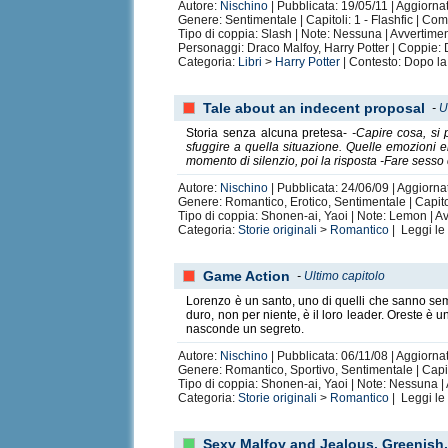
Autore:
Nischino
| Pubblicata: 19/05/11 | Aggiorna
Genere: Sentimentale | Capitoli: 1 - Flashfic | Co
Tipo di coppia: Slash | Note: Nessuna | Avvertime
Personaggi: Draco Malfoy, Harry Potter | Coppie:
Categoria:
Libri
>
Harry Potter
| Contesto: Dopo la
Tale about an indecent proposal
-
U
Storia senza alcuna pretesa-
-Capire cosa, si 
sfuggire a quella situazione. Quelle emozioni er
momento di silenzio, poi la risposta -Fare sesso 
Autore:
Nischino
| Pubblicata: 24/06/09 | Aggiorna
Genere: Romantico, Erotico, Sentimentale | Capito
Tipo di coppia: Shonen-ai, Yaoi | Note: Lemon | A
Categoria:
Storie originali
>
Romantico
| Leggi l
Game Action
-
Ultimo capitolo
Lorenzo è un santo, uno di quelli che sanno sem
duro, non per niente, è il loro leader. Oreste è
nasconde un segreto.
Autore:
Nischino
| Pubblicata: 06/11/08 | Aggiorna
Genere: Romantico, Sportivo, Sentimentale | Capit
Tipo di coppia: Shonen-ai, Yaoi | Note: Nessuna |
Categoria:
Storie originali
>
Romantico
| Leggi l
Sexy Malfoy and Jealous, Greenish, 