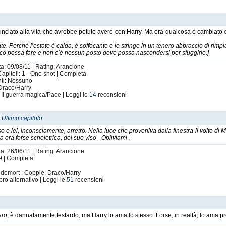
nciato alla vita che avrebbe potuto avere con Harry. Ma ora qualcosa è cambiato 
tate. Perché l’estate è calda, è soffocante e lo stringe in un tenero abbraccio di rimpi
raco possa fare e non c’è nessun posto dove possa nascondersi per sfuggirle.]
ta: 09/08/11 | Rating: Arancione
apitoli: 1 - One shot | Completa
nti: Nessuno
 Draco/Harry
 II guerra magica/Pace | Leggi le
14
recensioni
-
Ultimo capitolo
o e lei, inconsciamente, arretrò. Nella luce che proveniva dalla finestra il volto di 
ora forse scheletrica, del suo viso –Obliviami-.
ta: 26/06/11 | Rating: Arancione
 9 | Completa
demort | Coppie: Draco/Harry
bro alternativo | Leggi le
51
recensioni
fero
, è dannatamente testardo, ma Harry lo ama lo stesso. Forse, in realtà, lo ama p