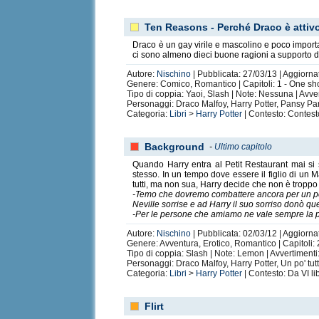
Glee
Adoro anche
, soprattutto le
Kurtosky
. Non 
Trovo Dave bellissimo, bello al punto che me lo man
Ten Reasons - Perché Draco è attiv
Draco è un gay virile e mascolino e poco importa
Nel mio tempo libero mangio ciliegie annaffiando gi
ci sono almeno dieci buone ragioni a supporto di 
Kurtosky.
Autore:
Nischino
| Pubblicata: 27/03/13 | Aggiornat
Adoro anche
TOS
, forse perché Star Trek è stato 
Genere: Comico, Romantico | Capitoli: 1 - One sh
Tipo di coppia: Yaoi, Slash | Note: Nessuna | Avv
Ovviamente, nemmeno a parlarne, sono una sfegat
Personaggi: Draco Malfoy, Harry Potter, Pansy Pa
mi è affatto dispiaciuto, ma credo sia tutta colpa d
Categoria:
Libri
>
Harry Potter
| Contesto: Contest
La prima fanfic yaoi che io abbia mai letto è stat
ancora conosciute e leggere del mio uomo che baci
Background
-
Ultimo capitolo
Non ho un gran senso dell’umorismo, quindi spess
Quando Harry entra al Petit Restaurant mai si
E’ difficile starmi a sentire, è difficile starmi vi
stesso. In un tempo dove essere il figlio di un 
tutti, ma non sua, Harry decide che non è troppo t
Fosse per me il mondo sarebbe rosa e gay e paggetti
-Temo che dovremo combattere ancora per un po
sensi.
Neville sorrise e ad Harry il suo sorriso donò q
-Per le persone che amiamo ne vale sempre la p
Preferisco i sorrisi alle lacrime ma credo che
“senz
Autore:
Nischino
| Pubblicata: 02/03/12 | Aggiorna
Genere: Avventura, Erotico, Romantico | Capitoli:
Tipo di coppia: Slash | Note: Lemon | Avvertiment
Il ticchettio dei tasti premuti sotto le dita è il suon
Personaggi: Draco Malfoy, Harry Potter, Un po' tut
Categoria:
Libri
>
Harry Potter
| Contesto: Da VI li
Oh, sì: mi ritengo un’artista e questa è la fonte de
Flirt