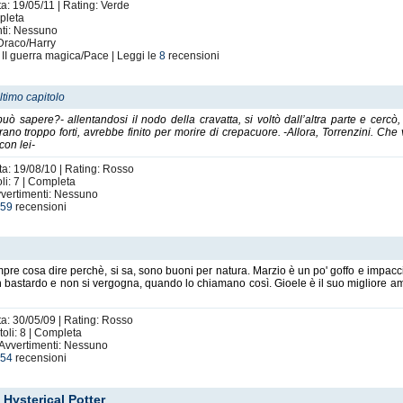
ta: 19/05/11 | Rating: Verde
mpleta
nti: Nessuno
 Draco/Harry
 II guerra magica/Pace | Leggi le
8
recensioni
ltimo capitolo
può sapere?- allentandosi il nodo della cravatta, si voltò dall’altra parte e cerc
ano troppo forti, avrebbe finito per morire di crepacuore. -Allora, Torrenzini. Ch
con lei-
ta: 19/08/10 | Rating: Rosso
li: 7 | Completa
vvertimenti: Nessuno
e
59
recensioni
pre cosa dire perchè, si sa, sono buoni per natura. Marzio è un po' goffo e impacc
 un bastardo e non si vergogna, quando lo chiamano così. Gioele è il suo migliore 
ta: 30/05/09 | Rating: Rosso
oli: 8 | Completa
 Avvertimenti: Nessuno
e
54
recensioni
Hysterical Potter