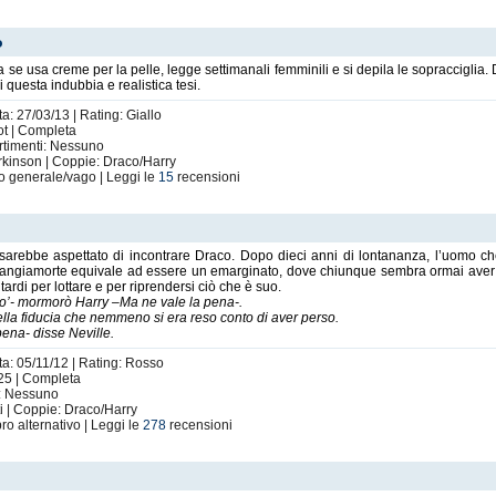
sopporto
mister-coerenza-Blaine
e mi piacerebbe essere come Sue. Ah, l’amm
gerei a colazione coi biscottini.
o
 se usa creme per la pelle, legge settimanali femminili e si depila le sopracciglia
rasoli e chiedendomi quand’è che il Grande Dio delle Slash mi darà l’ispirazio
questa indubbia e realistica tesi.
a: 27/03/13 | Rating: Giallo
il primo telefilm che io abbia mai visto, quando ancora non sapevo parlare e 
ot | Completa
ertimenti: Nessuno
ata fan delle
Spock/Kirk
e, sebbene so che questa frase mi costerà la stima di
rkinson | Coppie: Draco/Harry
i Zachary.
o generale/vago | Leggi le
15
recensioni
a una Kei/Rei (Beyblade), quando avevo tredici anni ed un’immane cotta per Kei
ava qualcun altro mi aveva provocato uno shock. Come tutti i grandi amori, q
o mi chiedono come mai io stia ridendo o come mai non lo stia facendo. Rid
 sarebbe aspettato di incontrare Draco. Dopo dieci anni di lontananza, l’uomo c
cino. Sono saccente ed egocentrica, per qualcuno anche snob.
Mangiamorte equivale ad essere un emarginato, dove chiunque sembra ormai aver già 
ardi per lottare e per riprendersi ciò che è suo.
 vestiti di fucsia distribuirebbero gratuitamente gelato con la panna in ogni
’- mormorò Harry –Ma ne vale la pena-.
uella fiducia che nemmeno si era reso conto di aver perso.
ena- disse Neville.
a l’amaro il dolce non è così dolce”
quindi accetto anche quelle.
ta: 05/11/12 | Rating: Rosso
Scrivo per vivere e a volte penso di vivere perché scrivo.
 25 | Completa
i: Nessuno
o che preferisco. Mi fa sentire
me
.
ti | Coppie: Draco/Harry
bro alternativo | Leggi le
278
recensioni
lla maggior parte dei miei problemi.