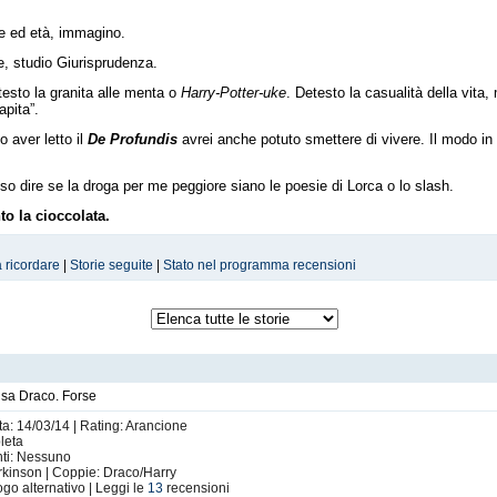
e ed età, immagino.
e, studio Giurisprudenza.
esto la granita alle menta o
Harry-Potter-uke
. Detesto la casualità della vita
apita”
.
 aver letto il
De Profundis
avrei anche potuto smettere di vivere. Il modo in cu
 dire se la droga per me peggiore siano le poesie di Lorca o lo slash.
o la cioccolata.
ia che mi ha portata a
“non credere in niente, purché non sia sufficientemente 
a ricordare
|
Storie seguite
|
Stato nel programma recensioni
lto
.
d unicamente) insieme.
ggio da gestire in una fanfiction. E’ talmente divertente che scriverei solo su
nsa Draco. Forse
s, le
Blaise/Neville
(il mio uomo ideale è Blaise, il
mio
Blaise) e le varie comb
ta: 14/03/14 | Rating: Arancione
leta
nti: Nessuno
i prudono le mani solo a sentirlo nominare.
rkinson | Coppie: Draco/Harry
go alternativo | Leggi le
13
recensioni