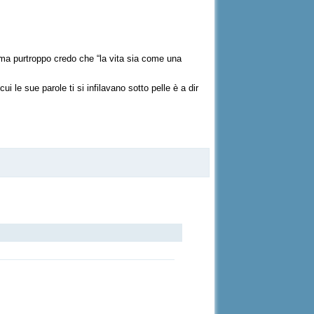
, ma purtroppo credo che
“la vita sia come una
i le sue parole ti si infilavano sotto pelle è a dir
incredibile”.
 di lui in eterno. Sembra fatto apposta perché io
inazioni della famiglia Weasley, nello specifico