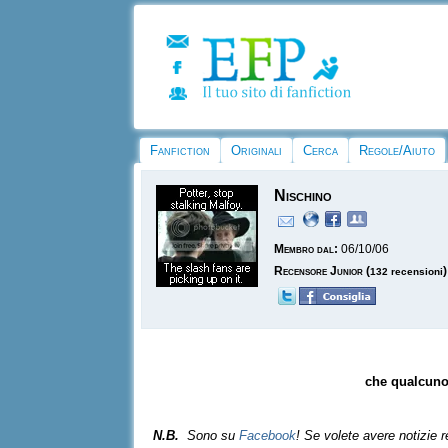
Fanfiction
Originali
Cerca
Regole/Aiuto
Nischino
Membro dal:
06/10/06
Recensore Junior
(
)
132 recensioni
che qualcuno 
N.B.
Sono su
Facebook
! Se volete avere notizie 