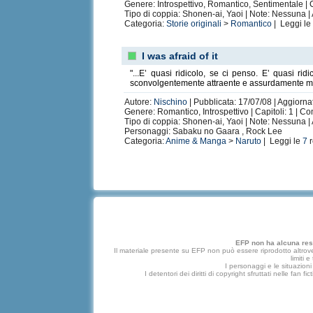
Genere: Introspettivo, Romantico, Sentimentale | C
Tipo di coppia: Shonen-ai, Yaoi | Note: Nessuna |
Categoria:
Storie originali
>
Romantico
| Leggi l
I was afraid of it
"...E’ quasi ridicolo, se ci penso. E’ quasi ri
sconvolgentemente attraente e assurdamente me
Autore:
Nischino
| Pubblicata: 17/07/08 | Aggiorna
Genere: Romantico, Introspettivo | Capitoli: 1 | C
Tipo di coppia: Shonen-ai, Yaoi | Note: Nessuna |
Personaggi: Sabaku no Gaara , Rock Lee
Categoria:
Anime & Manga
>
Naruto
| Leggi le
7
r
EFP non ha alcuna respo
Il materiale presente su EFP non può essere riprodotto altrove
limiti 
I personaggi e le situazioni 
I detentori dei diritti di copyright sfruttati nelle f