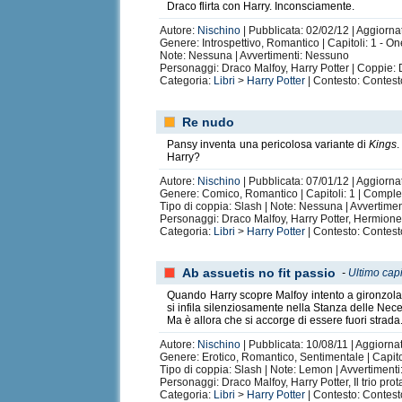
Draco flirta con Harry. Inconsciamente.
Autore:
Nischino
| Pubblicata: 02/02/12 | Aggiorna
Genere: Introspettivo, Romantico | Capitoli: 1 - O
Note: Nessuna | Avvertimenti: Nessuno
Personaggi: Draco Malfoy, Harry Potter | Coppie:
Categoria:
Libri
>
Harry Potter
| Contesto: Contest
Re nudo
Pansy inventa una pericolosa variante di
Kings
.
Harry?
Autore:
Nischino
| Pubblicata: 07/01/12 | Aggiorna
Genere: Comico, Romantico | Capitoli: 1 | Comple
Tipo di coppia: Slash | Note: Nessuna | Avvertime
Personaggi: Draco Malfoy, Harry Potter, Hermion
Categoria:
Libri
>
Harry Potter
| Contesto: Contest
Ab assuetis no fit passio
-
Ultimo capi
Quando Harry scopre Malfoy intento a gironzolare
si infila silenziosamente nella Stanza delle Neces
Ma è allora che si accorge di essere fuori strad
Autore:
Nischino
| Pubblicata: 10/08/11 | Aggiorna
Genere: Erotico, Romantico, Sentimentale | Capito
Tipo di coppia: Slash | Note: Lemon | Avvertiment
Personaggi: Draco Malfoy, Harry Potter, Il trio pr
Categoria:
Libri
>
Harry Potter
| Contesto: Contest