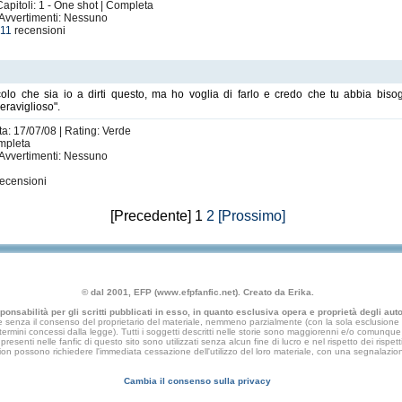
apitoli: 1 - One shot | Completa
 Avvertimenti: Nessuno
e
11
recensioni
dicolo che sia io a dirti questo, ma ho voglia di farlo e credo che tu abbia biso
raviglioso".
ta: 17/07/08 | Rating: Verde
ompleta
 Avvertimenti: Nessuno
ecensioni
[Precedente] 1
2
[Prossimo]
© dal 2001, EFP (www.efpfanfic.net). Creato da Erika.
nsabilità per gli scritti pubblicati in esso, in quanto esclusiva opera e proprietà degli autor
 senza il consenso del proprietario del materiale, nemmeno parzialmente (con la sola esclusione di
e termini concessi dalla legge). Tutti i soggetti descritti nelle storie sono maggiorenni e/o comunque fi
presenti nelle fanfic di questo sito sono utilizzati senza alcun fine di lucro e nel rispetto dei rispetti
an fiction possono richiedere l'immediata cessazione dell'utilizzo del loro materiale, con una segna
Cambia il consenso sulla privacy