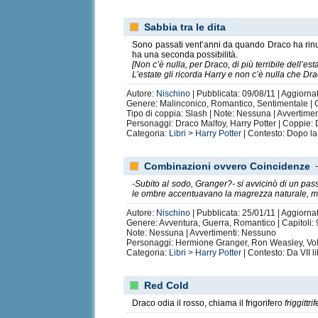
Sabbia tra le dita
Sono passati vent’anni da quando Draco ha rinu
ha una seconda possibilità.
[Non c’è nulla, per Draco, di più terribile dell’es
L’estate gli ricorda Harry e non c’è nulla che D
Autore:
Nischino
| Pubblicata: 09/08/11 | Aggiorna
Genere: Malinconico, Romantico, Sentimentale | C
Tipo di coppia: Slash | Note: Nessuna | Avvertime
Personaggi: Draco Malfoy, Harry Potter | Coppie:
Categoria:
Libri
>
Harry Potter
| Contesto: Dopo la
Combinazioni ovvero Coincidenze
-Subito al sodo, Granger?- si avvicinò di un pass
le ombre accentuavano la magrezza naturale, ma 
Autore:
Nischino
| Pubblicata: 25/01/11 | Aggiorna
Genere: Avventura, Guerra, Romantico | Capitoli:
Note: Nessuna | Avvertimenti: Nessuno
Personaggi: Hermione Granger, Ron Weasley, Vol
Categoria:
Libri
>
Harry Potter
| Contesto: Da VII li
Red Cold
Draco odia il rosso, chiama il frigorifero
friggittri