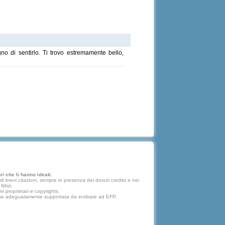
gno di sentirlo. Ti trovo estremamente bello,
i che li hanno ideati.
 brevi citazioni, sempre in presenza dei dovuti credits e nei
ttizi.
vi proprietari e copyrights.
lazione adeguatamente supportata da inoltrare ad EFP.