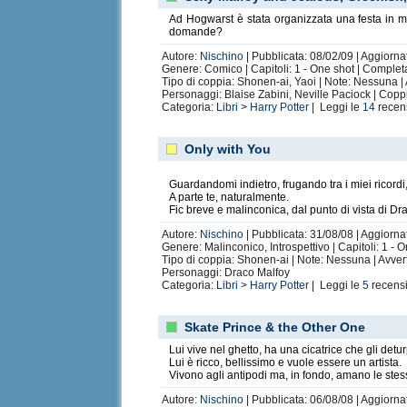
Ad Hogwarst è stata organizzata una festa in mas
domande?
Autore:
Nischino
| Pubblicata: 08/02/09 | Aggiorna
Genere: Comico | Capitoli: 1 - One shot | Complet
Tipo di coppia: Shonen-ai, Yaoi | Note: Nessuna |
Personaggi: Blaise Zabini, Neville Paciock | Cop
Categoria:
Libri
>
Harry Potter
| Leggi le
14
recen
Only with You
Guardandomi indietro, frugando tra i miei ricordi
A parte te, naturalmente.
Fic breve e malinconica, dal punto di vista di Dr
Autore:
Nischino
| Pubblicata: 31/08/08 | Aggiornat
Genere: Malinconico, Introspettivo | Capitoli: 1 - 
Tipo di coppia: Shonen-ai | Note: Nessuna | Avve
Personaggi: Draco Malfoy
Categoria:
Libri
>
Harry Potter
| Leggi le
5
recens
Skate Prince & the Other One
Lui vive nel ghetto, ha una cicatrice che gli detu
Lui è ricco, bellissimo e vuole essere un artista.
Vivono agli antipodi ma, in fondo, amano le stess
Autore:
Nischino
| Pubblicata: 06/08/08 | Aggiorna