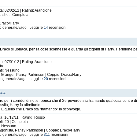
ta: 02/02/12 | Rating: Arancione
ne shot | Completa
 Draco/Harry
o generale/vago | Leggi le
14
recensioni
 Draco si ubriaca, pensa cose sconnesse e guarda gli zigomi di Harry. Hermione pes
ta: 07/01/12 | Rating: Arancione
ta
nti: Nessuno
e Granger, Pansy Parkinson | Coppie: Draco/Harry
o generale/vago | Leggi le
20
recensioni
tolo
 per i corridoi di notte, pensa che il Serpeverde stia tramando qualcosa contro di
sità, Harry fa altrettanto.
a. E quello che Draco sta “tramando” lo sconvolge.
ta: 16/12/11 | Rating: Rosso
li: 20 | Completa
i: Nessuno
otagonista, Pansy Parkinson | Coppie: Draco/Harry
o generale/vago | Leggi le
311
recensioni