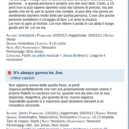
persona .. e questa persona è proprio uno dei suoi idoli. Certo, a 15
anni non si può sapere davvero cosa sia l'amore di preciso, ma per
quello che lei fà, per le azioni che compie, si può dire che prova un
sentimento davvero molto forte per quella persona. Cose che poche
persone avrebbero il coraggio di fare. Lei ama la musica.
Lei non si apre al mondo. Lei non ritiene il posto in cui abita il luogo
giusto per lei. Lei va via.
Autore:
lovesbook
|
Pubblicata:
02/02/12 | Aggiornata: 26/03/12 |
Rating:
Verde
Genere:
Avventura |
Capitoli:
9 | In corso
Note:
AU |
Avvertimenti:
Nessuno
Personaggi: Nick Jonas
Categoria:
Fanfic su artisti musicali
>
Jonas Brothers
| Leggi le
4
recensioni
It's always gonna be Joe.
-
Ultimo capitolo
Non appena aveva detto quella frase, si pentì.
Sapeva perfettamente che non era propriamente normale volere il
proprio fratello in vacanza con lui, quando era da solo con la sua
stupenda, magnifica, più-grande-di-lui, nuova ragazza.
Soprattutto quando si è espresso quel desiderio davanti a un
romantico orizzonte.
Autore:
Joick
|
Pubblicata:
13/10/11 | Aggiornata: 04/03/12 |
Rating:
Rosso
Genere:
Drammatico, Malinconico, Romantico |
Capitoli:
10 | Completa
Tipo di coppia: Slash |
Note:
Nessuna |
Avvertimenti:
Nessuno
Personaggi: Altri, Joe Jonas, Nick Jonas