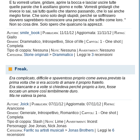
E tu vorresti urlare, gridare, aprire la bocca e lasciar uscire tutte
quelle parole che ti assillano giorno e notte. Vorresti gridargli che
invece lo sai, sai tutto quello che stanno passando, che lo sai anche
meglio forse. Che sono solo degli stupidi, perché se soffrissero
davvero saprebbero riconoscere una persona che soffre come loro. "
Non so cosa dire. Solo spero che qualcuno la apprezzi.
Autore:
smile_book
|
Pubblicata:
11/11/12 | Aggiornata: 11/11/12 |
Rating:
Giallo
Genere:
Drammatico, Introspettivo, Slice of life |
Capitoli:
1 - One shot |
Completa
Tipo di coppia: Nessuna |
Note:
Nessuna |
Avvertimenti:
Nessuno
Categoria:
Storie originali
>
Drammatico
| Leggi le
3
recensioni
Freak.
Era complicato, difficile e spaventoso proprio come aveva previsto la
prima volta che si era accorto di amare il proprio fratello.
Era stancante e a volte si chiedeva perché proprio a loro, fosse
toccato un amore così terribilmente duro.
Ma ne valeva la pena.
Autore:
Joick
|
Pubblicata:
07/11/12 | Aggiornata: 07/11/12 |
Rating:
Arancione
Genere:
Generale, Introspettivo, Romantico |
Capitoli:
1 - One shot |
Completa
Tipo di coppia: Slash |
Note:
Lime |
Avvertimenti:
Incest
Personaggi: Joe Jonas, Nick Jonas
Categoria:
Fanfic su artisti musicali
>
Jonas Brothers
| Leggi le
6
recensioni