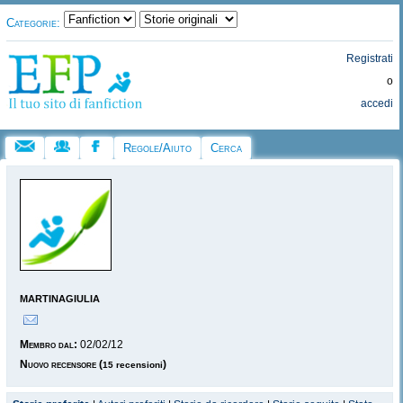
Categorie:
Registrati
o
accedi
Regole/Aiuto
Cerca
martinagiulia
Membro dal:
02/02/12
Nuovo recensore
(
)
15 recensioni