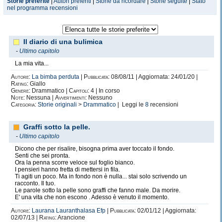
Storie preferite
|
Autori preferiti
|
Storie da ricordare
|
Storie seguite
|
Stato
nel programma recensioni
Il diario di una bulimica
-
Ultimo capitolo
La mia vita...
Autore:
La bimba perduta
|
Pubblicata:
08/08/11 | Aggiornata: 24/01/20 |
Rating:
Giallo
Genere:
Drammatico |
Capitoli:
4 | In corso
Note:
Nessuna |
Avvertimenti:
Nessuno
Categoria:
Storie originali
>
Drammatico
| Leggi le
8
recensioni
Graffi sotto la pelle.
-
Ultimo capitolo
Dicono che per risalire, bisogna prima aver toccato il fondo.
Senti che sei pronta.
Ora la penna scorre veloce sul foglio bianco.
I pensieri hanno fretta di mettersi in fila.
Ti agiti un poco. Ma in fondo non è nulla... stai solo scrivendo un
racconto. Il tuo.
Le parole sotto la pelle sono graffi che fanno male. Da morire.
E' una vita che non escono . Adesso è venuto il momento.
Autore:
Laurana Lauranthalasa Efp
|
Pubblicata:
02/01/12 | Aggiornata:
02/07/13 |
Rating:
Arancione