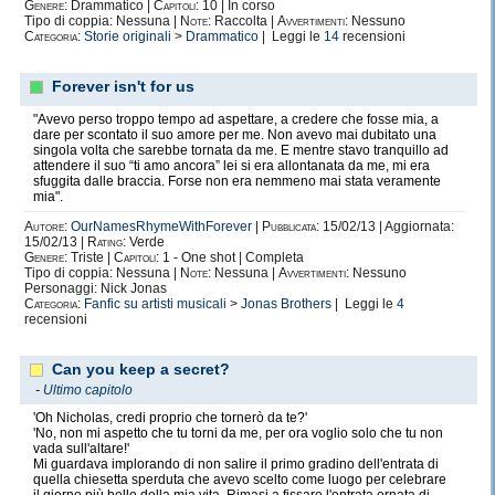
Genere:
Drammatico |
Capitoli:
10 | In corso
Tipo di coppia: Nessuna |
Note:
Raccolta |
Avvertimenti:
Nessuno
Categoria:
Storie originali
>
Drammatico
| Leggi le
14
recensioni
Forever isn't for us
"Avevo perso troppo tempo ad aspettare, a credere che fosse mia, a
dare per scontato il suo amore per me. Non avevo mai dubitato una
singola volta che sarebbe tornata da me. E mentre stavo tranquillo ad
attendere il suo “ti amo ancora” lei si era allontanata da me, mi era
sfuggita dalle braccia. Forse non era nemmeno mai stata veramente
mia".
Autore:
OurNamesRhymeWithForever
|
Pubblicata:
15/02/13 | Aggiornata:
15/02/13 |
Rating:
Verde
Genere:
Triste |
Capitoli:
1 - One shot | Completa
Tipo di coppia: Nessuna |
Note:
Nessuna |
Avvertimenti:
Nessuno
Personaggi: Nick Jonas
Categoria:
Fanfic su artisti musicali
>
Jonas Brothers
| Leggi le
4
recensioni
Can you keep a secret?
-
Ultimo capitolo
'Oh Nicholas, credi proprio che tornerò da te?'
'No, non mi aspetto che tu torni da me, per ora voglio solo che tu non
vada sull'altare!'
Mi guardava implorando di non salire il primo gradino dell'entrata di
quella chiesetta sperduta che avevo scelto come luogo per celebrare