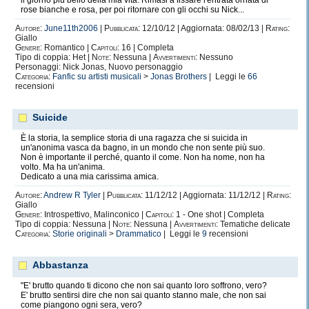
il giorno più bello della mia vita. Rimasi a fissare l'entrata ornata di
rose bianche e rosa, per poi ritornare con gli occhi su Nick...
Autore:
June11th2006
|
Pubblicata:
12/10/12 | Aggiornata: 08/02/13 |
Rating:
Giallo
Genere:
Romantico |
Capitoli:
16 | Completa
Tipo di coppia: Het |
Note:
Nessuna |
Avvertimenti:
Nessuno
Personaggi: Nick Jonas, Nuovo personaggio
Categoria:
Fanfic su artisti musicali
>
Jonas Brothers
| Leggi le
66
recensioni
Suicide
È la storia, la semplice storia di una ragazza che si suicida in
un'anonima vasca da bagno, in un mondo che non sente più suo.
Non è importante il perché, quanto il come. Non ha nome, non ha
volto. Ma ha un'anima.
Dedicato a una mia carissima amica.
Autore:
Andrew R Tyler
|
Pubblicata:
11/12/12 | Aggiornata: 11/12/12 |
Rating:
Giallo
Genere:
Introspettivo, Malinconico |
Capitoli:
1 - One shot | Completa
Tipo di coppia: Nessuna |
Note:
Nessuna |
Avvertimenti:
Tematiche delicate
Categoria:
Storie originali
>
Drammatico
| Leggi le
9
recensioni
Abbastanza
"E' brutto quando ti dicono che non sai quanto loro soffrono, vero?
E' brutto sentirsi dire che non sai quanto stanno male, che non sai
come piangono ogni sera, vero?