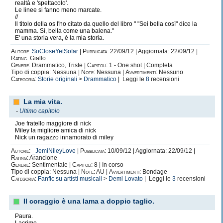
realtà e 'spettacolo'.
Le linee si fanno meno marcate.
//
Il titolo della os l'ho citato da quello del libro " "Sei bella così" dice la
mamma. Sì, bella come una balena."
E' una storia vera, è la mia storia.
Autore:
SoCloseYetSofar
|
Pubblicata:
22/09/12 | Aggiornata: 22/09/12 |
Rating:
Giallo
Genere:
Drammatico, Triste |
Capitoli:
1 - One shot | Completa
Tipo di coppia: Nessuna |
Note:
Nessuna |
Avvertimenti:
Nessuno
Categoria:
Storie originali
>
Drammatico
| Leggi le
8
recensioni
La mia vita.
-
Ultimo capitolo
Joe fratello maggiore di nick
Miley la migliore amica di nick
Nick un ragazzo innamorato di miley
Autore:
_JemiNileyLove
|
Pubblicata:
10/09/12 | Aggiornata: 22/09/12 |
Rating:
Arancione
Genere:
Sentimentale |
Capitoli:
8 | In corso
Tipo di coppia: Nessuna |
Note:
AU |
Avvertimenti:
Bondage
Categoria:
Fanfic su artisti musicali
>
Demi Lovato
| Leggi le
3
recensioni
Il coraggio è una lama a doppio taglio.
Paura.