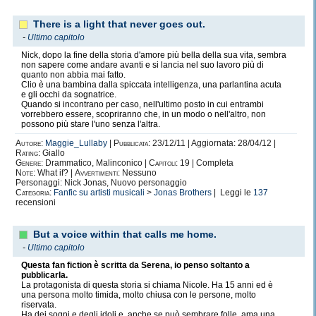
There is a light that never goes out.
-
Ultimo capitolo
Nick, dopo la fine della storia d'amore più bella della sua vita, sembra
non sapere come andare avanti e si lancia nel suo lavoro più di
quanto non abbia mai fatto.
Clio è una bambina dalla spiccata intelligenza, una parlantina acuta
e gli occhi da sognatrice.
Quando si incontrano per caso, nell'ultimo posto in cui entrambi
vorrebbero essere, scopriranno che, in un modo o nell'altro, non
possono più stare l'uno senza l'altra.
Autore:
Maggie_Lullaby
|
Pubblicata:
23/12/11 | Aggiornata: 28/04/12 |
Rating:
Giallo
Genere:
Drammatico, Malinconico |
Capitoli:
19 | Completa
Note:
What if? |
Avvertimenti:
Nessuno
Personaggi: Nick Jonas, Nuovo personaggio
Categoria:
Fanfic su artisti musicali
>
Jonas Brothers
| Leggi le
137
recensioni
But a voice within that calls me home.
-
Ultimo capitolo
Questa fan fiction è scritta da Serena, io penso soltanto a
pubblicarla.
La protagonista di questa storia si chiama Nicole. Ha 15 anni ed è
una persona molto timida, molto chiusa con le persone, molto
riservata.
Ha dei sogni e degli idoli e, anche se può sembrare folle, ama una