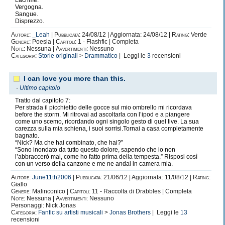
Lacrime.
Vergogna.
Sangue.
Disprezzo.
Autore:
_Leah
|
Pubblicata:
24/08/12 | Aggiornata: 24/08/12 |
Rating:
Verde
Genere:
Poesia |
Capitoli:
1 - Flashfic | Completa
Note:
Nessuna |
Avvertimenti:
Nessuno
Categoria:
Storie originali
>
Drammatico
| Leggi le
3
recensioni
I can love you more than this.
-
Ultimo capitolo
Tratto dal capitolo 7:
Per strada il picchiettio delle gocce sul mio ombrello mi ricordava
before the storm. Mi ritrovai ad ascoltarla con l’ipod e a piangere
come uno scemo, ricordando ogni singolo gesto di quel live. La sua
carezza sulla mia schiena, i suoi sorrisi.Tornai a casa completamente
bagnato.
“Nick? Ma che hai combinato, che hai?”
“Sono inondato da tutto questo dolore, sapendo che io non
l’abbraccerò mai, come ho fatto prima della tempesta.” Risposi così
con un verso della canzone e me ne andai in camera mia.
Autore:
June11th2006
|
Pubblicata:
21/06/12 | Aggiornata: 11/08/12 |
Rating:
Giallo
Genere:
Malinconico |
Capitoli:
11 - Raccolta di Drabbles | Completa
Note:
Nessuna |
Avvertimenti:
Nessuno
Personaggi: Nick Jonas
Categoria:
Fanfic su artisti musicali
>
Jonas Brothers
| Leggi le
13
recensioni