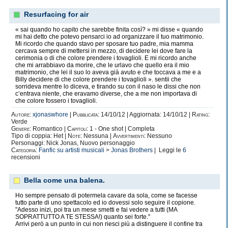
Resurfacing for air
« sai quando ho capito che sarebbe finita così? » mi disse « quando
mi hai detto che potevo pensarci io ad organizzare il tuo matrimonio.
Mi ricordo che quando stavo per sposare tuo padre, mia mamma
cercava sempre di mettersi in mezzo, di decidere lei dove fare la
cerimonia o di che colore prendere i tovaglioli. E mi ricordo anche
che mi arrabbiavo da morire, che le urlavo che quello era il mio
matrimonio, che lei il suo lo aveva già avuto e che toccava a me e a
Billy decidere di che colore prendere i tovaglioli ». sentii che
sorrideva mentre lo diceva, e tirando su con il naso le dissi che non
c’entrava niente, che eravamo diverse, che a me non importava di
che colore fossero i tovaglioli.
Autore:
xjonaswhore
|
Pubblicata:
14/10/12 | Aggiornata: 14/10/12 |
Rating:
Verde
Genere:
Romantico |
Capitoli:
1 - One shot | Completa
Tipo di coppia: Het |
Note:
Nessuna |
Avvertimenti:
Nessuno
Personaggi: Nick Jonas, Nuovo personaggio
Categoria:
Fanfic su artisti musicali
>
Jonas Brothers
| Leggi le
6
recensioni
Bella come una balena.
Ho sempre pensato di potermela cavare da sola, come se facesse
tutto parte di uno spettacolo ed io dovessi solo seguire il copione.
"Adesso inizi, poi tra un mese smetti e fai vedere a tutti (MA
SOPRATTUTTO A TE STESSA!) quanto sei forte."
Arrivi però a un punto in cui non riesci più a distinguere il confine tra