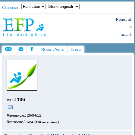
Categorie:
Registrati
o
accedi
Regole/Aiuto
Cerca
mils1106
Membro dal:
26/04/12
Recensore Junior
(
)
156 recensioni