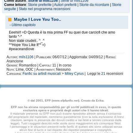
Come autore
:
Storie di mils1106
|
Serie di mils1106
Come lettore
:
Storie preferite
|
Autori preferiti
|
Storie da ricordare
|
Storie
seguite
|
Stato nel programma recensioni
Maybe I Love You Too..
-
Ultimo capitolo
Eeehii!! =D Questa è la mia prima FF su quei due carciofi che amo
tanto *-*
Non siate crudeli.. ^_^
**Hope You Like It** =)
#peaceandlove
Autore:
mils1106
|
Pubblicata:
06/07/12 | Aggiornata: 04/09/12 |
Rating:
Arancione
Genere:
Romantico |
Capitoli:
11 | In corso
Note:
Lime, OOC |
Avvertimenti:
Nessuno
Categoria:
Fanfic su artisti musicali
>
Miley Cyrus
| Leggi le
21
recensioni
© dal 2001, EFP (www.efpfanfic.net). Creato da Erika.
EFP non ha alcuna responsabilità per gli scritti pubblicati in esso, in quanto
esclusiva opera e proprietà degli autori che li hanno ideati.
Il materiale presente su EFP non può essere riprodotto altrove senza il consenso
del proprietario del materiale, nemmeno parzialmente (con la sola esclusione di brevi
citazioni, sempre in presenza dei dovuti credits e nei limiti e termini concessi dalla
legge). Tutti i soggetti descritti nelle storie sono maggiorenni e/o comunque fittizi.
I personaggi e le situazioni presenti nelle fanfic di questo sito sono utilizzati senza
alcun fine di lucro e nel rispetto dei rispettivi proprietari e copyrights.