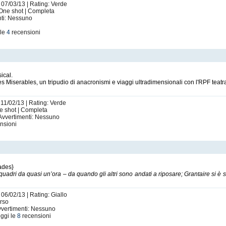
 07/03/13 | Rating: Verde
 One shot | Completa
nti: Nessuno
 le
4
recensioni
ical.
s Miserables, un tripudio di anacronismi e viaggi ultradimensionali con l'RPF teatr
 11/02/13 | Rating: Verde
ne shot | Completa
 Avvertimenti: Nessuno
nsioni
ades}
uadri da quasi un’ora – da quando gli altri sono andati a riposare; Grantaire si è s
 06/02/13 | Rating: Giallo
orso
Avvertimenti: Nessuno
ggi le
8
recensioni