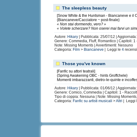
The sleepless beauty
[Snow White & the Huntsman - Biancaneve e il C
{Biancaneve/Cacciatore ~ post-finale}
« Non stai dormendo, vero? »
« Volete scherzare? Non oserei mai farvi un simil
Autore:
Hikary
| Pubblicata: 25/07/12 | Aggiornata:
Genere: Commedia, Fluff, Romantico | Capitoli: 1 
Note: Missing Moments | Avvertimenti: Nessuno
Categoria:
Film
>
Biancaneve
| Leggi le
4
recensi
Those you've known
[Fanfic su attori teatrali]
{Spring Awakening OBC - hints Groffchele}
Momenti imbarazzanti, dietro-le-quinte e incoffes
Autore:
Hikary
| Pubblicata: 01/06/12 | Aggiornata:
Genere: Comico, Commedia | Capitoli: 1 - Raccolta 
Tipo di coppia: Nessuna | Note: Missing Moments,
Categoria:
Fanfic su artisti musicali
>
Altri
| Leggi 