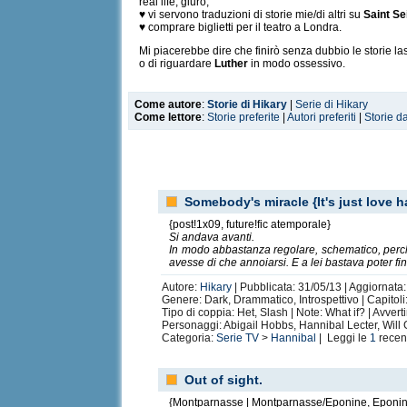
real life, giuro;
♥ vi servono traduzioni di storie mie/di altri su
Saint Se
♥ comprare biglietti per il teatro a Londra.
Mi piacerebbe dire che finirò senza dubbio le storie las
o di riguardare
Luther
in modo ossessivo.
Come autore
:
Storie di Hikary
|
Serie di Hikary
Come lettore
:
Storie preferite
|
Autori preferiti
|
Storie d
Somebody's miracle {It's just love 
{post!1x09, future!fic atemporale}
Si andava avanti.
In modo abbastanza regolare, schematico, perché
avesse di che annoiarsi. E a lei bastava poter fi
Autore:
Hikary
| Pubblicata: 31/05/13 | Aggiornata
Genere: Dark, Drammatico, Introspettivo | Capitoli
Tipo di coppia: Het, Slash | Note: What if? | Avver
Personaggi: Abigail Hobbs, Hannibal Lecter, Wil
Categoria:
Serie TV
>
Hannibal
| Leggi le
1
recen
Out of sight.
{Montparnasse | Montparnasse/Eponine, Eponin