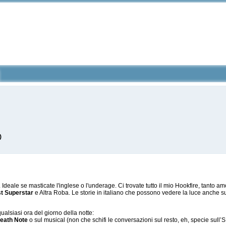
)
Ideale se masticate l'inglese o l'underage. Ci trovate tutto il mio Hookfire, tanto amo
t Superstar
e Altra Roba. Le storie in italiano che possono vedere la luce anc
qualsiasi ora del giorno della notte:
eath Note
o sul musical (non che schifi le conversazioni sul resto, eh, specie sull’