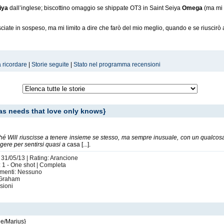
iya
dall’inglese; biscottino omaggio se shippate OT3 in Saint Seiya
Omega
(ma mi 
ciate in sospeso, ma mi limito a dire che farò del mio meglio, quando e se riuscirò a
a ricordare
|
Storie seguite
|
Stato nel programma recensioni
has needs that love only knows}
 Will riuscisse a tenere insieme se stesso, ma sempre inusuale, con un qualcosa di
ngere per sentirsi quasi a
casa [...].
: 31/05/13 | Rating: Arancione
: 1 - One shot | Completa
timenti: Nessuno
l Graham
sioni
e/Marius}