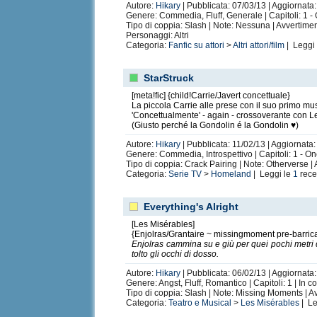
Autore:
Hikary
| Pubblicata: 07/03/13 | Aggiornata:
Genere: Commedia, Fluff, Generale | Capitoli: 1 -
Tipo di coppia: Slash | Note: Nessuna | Avvertime
Personaggi: Altri
Categoria:
Fanfic su attori
>
Altri attori/film
| Leggi
StarStruck
[meta!fic] {child!Carrie/Javert concettuale}
La piccola Carrie alle prese con il suo primo mus
'Concettualmente' - again - crossoverante con Le
(Giusto perché la Gondolin é la Gondolin ♥)
Autore:
Hikary
| Pubblicata: 11/02/13 | Aggiornata:
Genere: Commedia, Introspettivo | Capitoli: 1 - O
Tipo di coppia: Crack Pairing | Note: Otherverse |
Categoria:
Serie TV
>
Homeland
| Leggi le
1
rece
Everything's Alright
[Les Misérables]
{Enjolras/Grantaire ~ missingmoment pre-barric
Enjolras cammina su e giù per quei pochi metri q
tolto gli occhi di dosso.
Autore:
Hikary
| Pubblicata: 06/02/13 | Aggiornata:
Genere: Angst, Fluff, Romantico | Capitoli: 1 | In c
Tipo di coppia: Slash | Note: Missing Moments | 
Categoria:
Teatro e Musical
>
Les Misérables
| Le