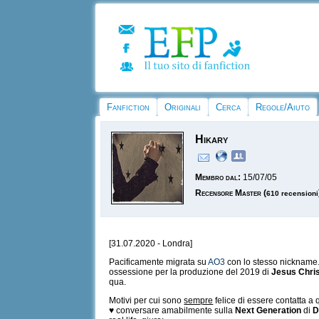
Fanfiction
Originali
Cerca
Regole/Aiuto
Hikary
Membro dal:
15/07/05
Recensore Master
(
610 recensioni
[31.07.2020 - Londra]
Pacificamente migrata su
AO3
con lo stesso nickname. 
ossessione per la produzione del 2019 di
Jesus Chris
qua.
Motivi per cui sono
sempre
felice di essere contatta a 
♥ conversare amabilmente sulla
Next Generation
di
D