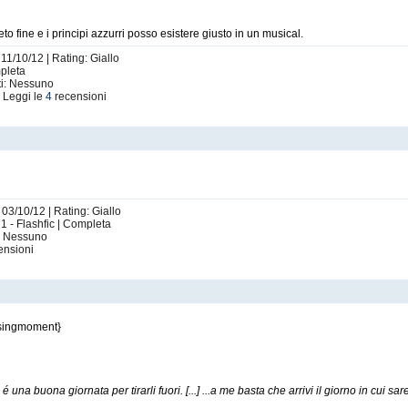
ieto fine e i principi azzurri posso esistere giusto in un musical.
 11/10/12 | Rating: Giallo
mpleta
ti: Nessuno
 Leggi le
4
recensioni
 03/10/12 | Rating: Giallo
1 - Flashfic | Completa
i: Nessuno
ensioni
ssingmoment}
 é una buona giornata per tirarli fuori. [...] ...a me basta che arrivi il giorno in cui s