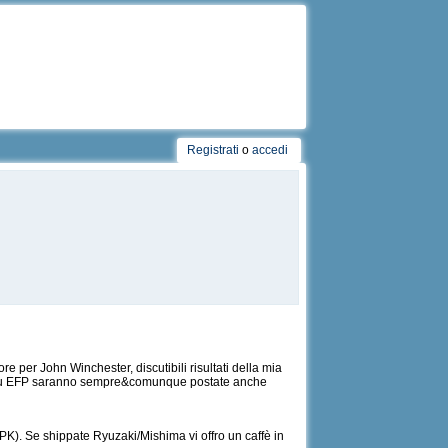
Registrati
o
accedi
re per John Winchester, discutibili risultati della mia
he su EFP saranno sempre&comunque postate anche
SPK). Se shippate Ryuzaki/Mishima vi offro un caffè in