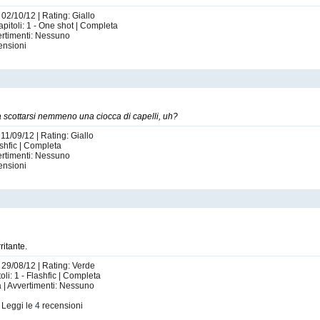
 02/10/12 | Rating: Giallo
itoli: 1 - One shot | Completa
ertimenti: Nessuno
ensioni
a scottarsi nemmeno una ciocca di capelli, uh?
 11/09/12 | Rating: Giallo
ashfic | Completa
ertimenti: Nessuno
ensioni
ritante.
 29/08/12 | Rating: Verde
i: 1 - Flashfic | Completa
a | Avvertimenti: Nessuno
 Leggi le
4
recensioni