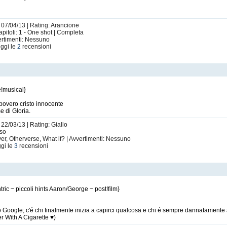
: 07/04/13 | Rating: Arancione
apitoli: 1 - One shot | Completa
ertimenti: Nessuno
ggi le
2
recensioni
e!musical}
overo cristo innocente
e di Gloria.
 22/03/13 | Rating: Giallo
rso
ver, Otherverse, What if? | Avvertimenti: Nessuno
gi le
3
recensioni
ric ~ piccoli hints Aaron/George ~ post!film}
oogle; c'é chi finalmente inizia a capirci qualcosa e chi é sempre dannatamente a
er With A Cigarette ♥)