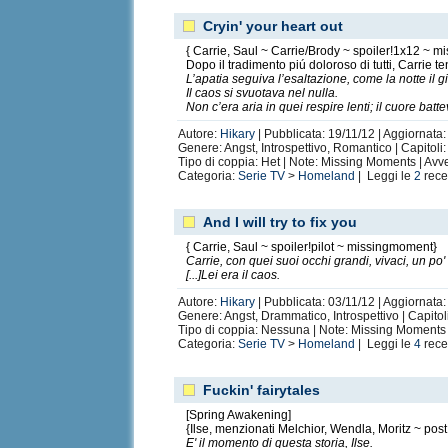
Cryin' your heart out
{ Carrie, Saul ~ Carrie/Brody ~ spoiler!1x12 ~ 
Dopo il tradimento piú doloroso di tutti, Carrie te
L’apatia seguiva l’esaltazione, come la notte il g
Il caos si svuotava nel nulla.
Non c’era aria in quei respire lenti; il cuore batt
Autore:
Hikary
| Pubblicata: 19/11/12 | Aggiornata:
Genere: Angst, Introspettivo, Romantico | Capitoli:
Tipo di coppia: Het | Note: Missing Moments | Avv
Categoria:
Serie TV
>
Homeland
| Leggi le
2
rece
And I will try to fix you
{ Carrie, Saul ~ spoiler!pilot ~ missingmoment}
Carrie, con quei suoi occhi grandi, vivaci, un po' f
[...]Lei era il caos.
Autore:
Hikary
| Pubblicata: 03/11/12 | Aggiornata:
Genere: Angst, Drammatico, Introspettivo | Capitoli
Tipo di coppia: Nessuna | Note: Missing Moments 
Categoria:
Serie TV
>
Homeland
| Leggi le
4
rece
Fuckin' fairytales
[Spring Awakening]
{Ilse, menzionati Melchior, Wendla, Moritz ~ post!
E' il momento di questa storia, Ilse.