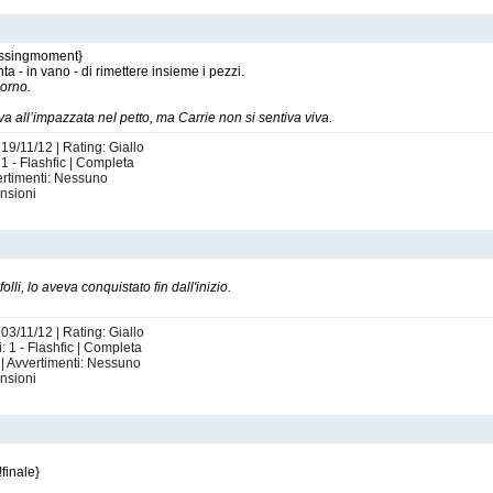
missingmoment}
nta - in vano - di rimettere insieme i pezzi.
iorno.
eva all’impazzata nel petto, ma Carrie non si sentiva viva.
 19/11/12 | Rating: Giallo
 1 - Flashfic | Completa
ertimenti: Nessuno
nsioni
olli, lo aveva conquistato fin dall'inizio.
 03/11/12 | Rating: Giallo
: 1 - Flashfic | Completa
| Avvertimenti: Nessuno
nsioni
finale}