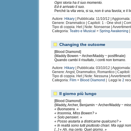
Ogni storia ha il suo momento.
Ed é arrivato il suo.
Perché la vita vera, si sa, non é una favola; e il l
Autore:
Hikary
| Pubblicata: 11/10/12 | Aggiornata:
Genere: Drammatico | Capitoli: 1 - One shot | Co
Tipo di coppia: Het | Note: Nonsense | Avvertimen
Categoria:
Teatro e Musical
>
Spring Awakening
|
Changing the outcome
[Blood Diamond]
{Maddy Bowen ~ Archer/Maddy ~ post!finale}
Quando cambi il risultato, i conti non tornano.
Autore:
Hikary
| Pubblicata: 03/10/12 | Aggiornata:
Genere: Angst, Drammatico, Romantico | Capitoli: 
Tipo di coppia: Het | Note: Nessuna | Avvertiment
Categoria:
Film
>
Blood Diamond
| Leggi le
2
rec
Il giorno più lungo
[Blood Diamond]
{Maddy, Archer, Benjamin ~ Archer/Maddy ~ mi
« Buonasera. »
« Insonnia, Miss Bowen? »
« Solo pensieri. »
« Posso aiutarla a districarne qualcuno? »
« In realtà sono tutti piuttosto chiari. Ma oggi non
[...] « Ah, ma certo.
Quel
giorno. »