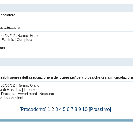
acciatore]
e affronto. »
 25/07/12 | Rating: Giallo
- Flashfic | Completa
oni
sabili segreti dell'associazione a deliquere piu' perciolosa che ci sia in circolazion
 01/06/12 | Rating: Giallo
di Flashfics | In corso
 Raccolta | Avvertimenti: Nessuno
le
1
recensioni
[Precedente]
1
2
3
4
5
6
7
8
9
10
[Prossimo]