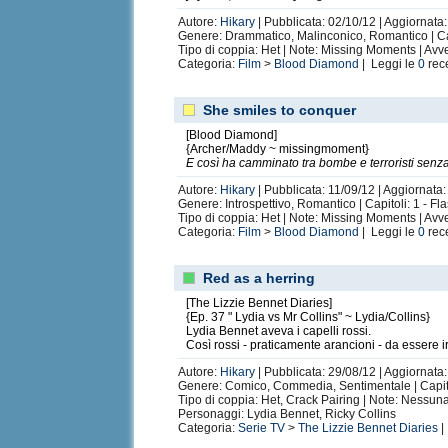
Autore:
Hikary
| Pubblicata: 02/10/12 | Aggiornata:
Genere: Drammatico, Malinconico, Romantico | Cap
Tipo di coppia: Het | Note: Missing Moments | Avv
Categoria:
Film
>
Blood Diamond
| Leggi le
0
rec
She smiles to conquer
[Blood Diamond]
{Archer/Maddy ~ missingmoment}
E così ha camminato tra bombe e terroristi senz
Autore:
Hikary
| Pubblicata: 11/09/12 | Aggiornata:
Genere: Introspettivo, Romantico | Capitoli: 1 - Fl
Tipo di coppia: Het | Note: Missing Moments | Avv
Categoria:
Film
>
Blood Diamond
| Leggi le
0
rec
Red as a herring
[The Lizzie Bennet Diaries]
{Ep. 37 " Lydia vs Mr Collins" ~ Lydia/Collins}
Lydia Bennet aveva i capelli rossi.
Così rossi - praticamente arancioni - da essere ir
Autore:
Hikary
| Pubblicata: 29/08/12 | Aggiornata:
Genere: Comico, Commedia, Sentimentale | Capitol
Tipo di coppia: Het, Crack Pairing | Note: Nessun
Personaggi: Lydia Bennet, Ricky Collins
Categoria:
Serie TV
>
The Lizzie Bennet Diaries
|