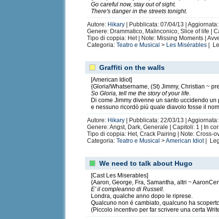
Go careful now, stay out of sight.
There's danger in the streets tonight.
Autore:
Hikary
| Pubblicata: 07/04/13 | Aggiornata
Genere: Drammatico, Malinconico, Slice of life | C
Tipo di coppia: Het | Note: Missing Moments | Avv
Categoria:
Teatro e Musical
>
Les Misérables
| Le
Graffiti on the walls
[American Idiot]
{Gloria!Whatsername, (St) Jimmy, Christian ~ pr
So Gloria, tell me the story of your life.
Di come Jimmy divenne un santo uccidendo un p
e nessuno ricordò più quale diavolo fosse il nom
Autore:
Hikary
| Pubblicata: 22/03/13 | Aggiornata:
Genere: Angst, Dark, Generale | Capitoli: 1 | In co
Tipo di coppia: Het, Crack Pairing | Note: Cross-o
Categoria:
Teatro e Musical
>
American Idiot
| Leg
We need to talk about Hugo
[Cast Les Miserables]
{Aaron, George, Fra, Samantha, altri ~ AaronCent
E’ il compleanno di Russell.
Londra, qualche anno dopo le riprese.
Qualcuno non é cambiato, qualcuno ha scoperto G
(Piccolo incentivo per far scrivere una certa Writ