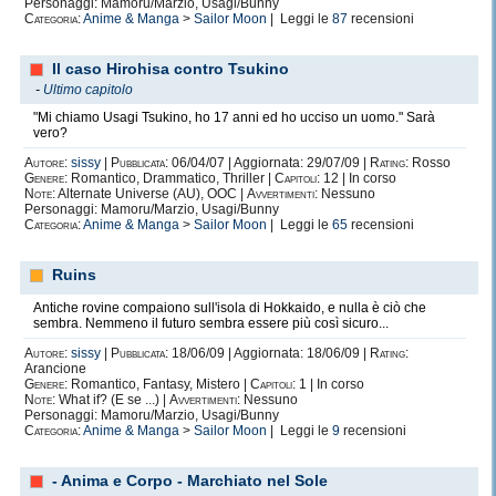
Personaggi: Mamoru/Marzio, Usagi/Bunny
Categoria:
Anime & Manga
>
Sailor Moon
| Leggi le
87
recensioni
Il caso Hirohisa contro Tsukino
-
Ultimo capitolo
"Mi chiamo Usagi Tsukino, ho 17 anni ed ho ucciso un uomo." Sarà
vero?
Autore:
sissy
|
Pubblicata:
06/04/07 | Aggiornata: 29/07/09 |
Rating:
Rosso
Genere:
Romantico, Drammatico, Thriller |
Capitoli:
12 | In corso
Note:
Alternate Universe (AU), OOC |
Avvertimenti:
Nessuno
Personaggi: Mamoru/Marzio, Usagi/Bunny
Categoria:
Anime & Manga
>
Sailor Moon
| Leggi le
65
recensioni
Ruins
Antiche rovine compaiono sull'isola di Hokkaido, e nulla è ciò che
sembra. Nemmeno il futuro sembra essere più così sicuro...
Autore:
sissy
|
Pubblicata:
18/06/09 | Aggiornata: 18/06/09 |
Rating:
Arancione
Genere:
Romantico, Fantasy, Mistero |
Capitoli:
1 | In corso
Note:
What if? (E se ...) |
Avvertimenti:
Nessuno
Personaggi: Mamoru/Marzio, Usagi/Bunny
Categoria:
Anime & Manga
>
Sailor Moon
| Leggi le
9
recensioni
- Anima e Corpo - Marchiato nel Sole