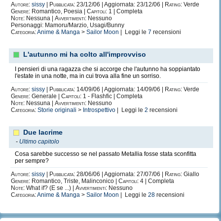
Autore:
sissy
|
Pubblicata:
23/12/06 | Aggiornata: 23/12/06 |
Rating:
Verde
Genere:
Romantico, Poesia |
Capitoli:
1 | Completa
Note:
Nessuna |
Avvertimenti:
Nessuno
Personaggi: Mamoru/Marzio, Usagi/Bunny
Categoria:
Anime & Manga
>
Sailor Moon
| Leggi le
7
recensioni
L'autunno mi ha colto all'improvviso
I pensieri di una ragazza che si accorge che l'autunno ha soppiantato
l'estate in una notte, ma in cui trova alla fine un sorriso.
Autore:
sissy
|
Pubblicata:
14/09/06 | Aggiornata: 14/09/06 |
Rating:
Verde
Genere:
Generale |
Capitoli:
1 - Flashfic | Completa
Note:
Nessuna |
Avvertimenti:
Nessuno
Categoria:
Storie originali
>
Introspettivo
| Leggi le
2
recensioni
Due lacrime
-
Ultimo capitolo
Cosa sarebbe successo se nel passato Metallia fosse stata sconfitta
per sempre?
Autore:
sissy
|
Pubblicata:
28/06/06 | Aggiornata: 27/07/06 |
Rating:
Giallo
Genere:
Romantico, Triste, Malinconico |
Capitoli:
4 | Completa
Note:
What if? (E se ...) |
Avvertimenti:
Nessuno
Categoria:
Anime & Manga
>
Sailor Moon
| Leggi le
28
recensioni