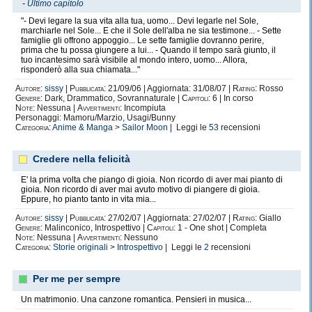
-
Ultimo capitolo
"- Devi legare la sua vita alla tua, uomo... Devi legarle nel Sole,
marchiarle nel Sole... E che il Sole dell'alba ne sia testimone... - Sette
famiglie gli offrono appoggio... Le sette famiglie dovranno perire,
prima che tu possa giungere a lui... - Quando il tempo sarà giunto, il
tuo incantesimo sarà visibile al mondo intero, uomo... Allora,
risponderò alla sua chiamata..."
Autore:
sissy
|
Pubblicata:
21/09/06 | Aggiornata: 31/08/07 |
Rating:
Rosso
Genere:
Dark, Drammatico, Sovrannaturale |
Capitoli:
6 | In corso
Note:
Nessuna |
Avvertimenti:
Incompiuta
Personaggi: Mamoru/Marzio, Usagi/Bunny
Categoria:
Anime & Manga
>
Sailor Moon
| Leggi le
53
recensioni
Credere nella felicità
E' la prima volta che piango di gioia. Non ricordo di aver mai pianto di
gioia. Non ricordo di aver mai avuto motivo di piangere di gioia.
Eppure, ho pianto tanto in vita mia...
Autore:
sissy
|
Pubblicata:
27/02/07 | Aggiornata: 27/02/07 |
Rating:
Giallo
Genere:
Malinconico, Introspettivo |
Capitoli:
1 - One shot | Completa
Note:
Nessuna |
Avvertimenti:
Nessuno
Categoria:
Storie originali
>
Introspettivo
| Leggi le
2
recensioni
Per me per sempre
Un matrimonio. Una canzone romantica. Pensieri in musica...