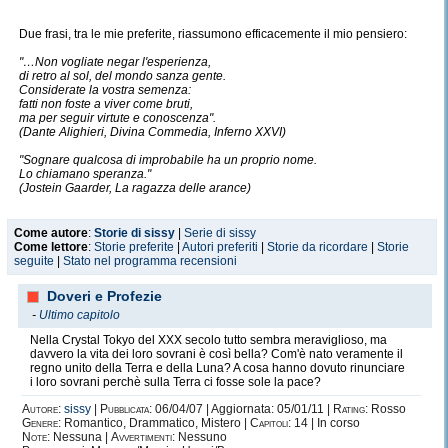
Due frasi, tra le mie preferite, riassumono efficacemente il mio pensiero:
"…Non vogliate negar l'esperienza,
di retro al sol, del mondo sanza gente.
Considerate la vostra semenza:
fatti non foste a viver come bruti,
ma per seguir virtute e conoscenza".
(Dante Alighieri, Divina Commedia, Inferno XXVI)
"Sognare qualcosa di improbabile ha un proprio nome.
Lo chiamano speranza."
(Jostein Gaarder, La ragazza delle arance)
Come autore
:
Storie di sissy
|
Serie di sissy
Come lettore
:
Storie preferite
|
Autori preferiti
|
Storie da ricordare
|
Storie
seguite
|
Stato nel programma recensioni
Doveri e Profezie
-
Ultimo capitolo
Nella Crystal Tokyo del XXX secolo tutto sembra meraviglioso, ma
davvero la vita dei loro sovrani è così bella? Com'è nato veramente il
regno unito della Terra e della Luna? A cosa hanno dovuto rinunciare
i loro sovrani perchè sulla Terra ci fosse sole la pace?
Autore:
sissy
|
Pubblicata:
06/04/07 | Aggiornata: 05/01/11 |
Rating:
Rosso
Genere:
Romantico, Drammatico, Mistero |
Capitoli:
14 | In corso
Note:
Nessuna |
Avvertimenti:
Nessuno