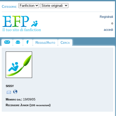
Categorie:
Registrati
o
accedi
Regole/Aiuto
Cerca
sissy
Membro dal:
19/09/05
Recensore Junior
(
)
100 recensioni