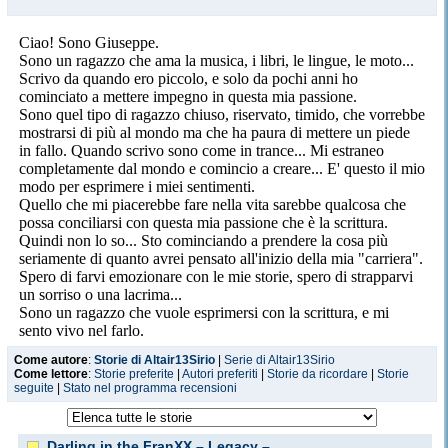
Ciao! Sono Giuseppe.
Sono un ragazzo che ama la musica, i libri, le lingue, le moto...
Scrivo da quando ero piccolo, e solo da pochi anni ho
cominciato a mettere impegno in questa mia passione.
Sono quel tipo di ragazzo chiuso, riservato, timido, che vorrebbe
mostrarsi di più al mondo ma che ha paura di mettere un piede
in fallo. Quando scrivo sono come in trance... Mi estraneo
completamente dal mondo e comincio a creare... E' questo il mio
modo per esprimere i miei sentimenti.
Quello che mi piacerebbe fare nella vita sarebbe qualcosa che
possa conciliarsi con questa mia passione che è la scrittura.
Quindi non lo so... Sto cominciando a prendere la cosa più
seriamente di quanto avrei pensato all'inizio della mia "carriera".
Spero di farvi emozionare con le mie storie, spero di strapparvi
un sorriso o una lacrima...
Sono un ragazzo che vuole esprimersi con la scrittura, e mi
sento vivo nel farlo.
Come autore
:
Storie di Altair13Sirio
|
Serie di Altair13Sirio
Come lettore
:
Storie preferite
|
Autori preferiti
|
Storie da ricordare
|
Storie
seguite
|
Stato nel programma recensioni
Darling in the FranXX – Legacy –