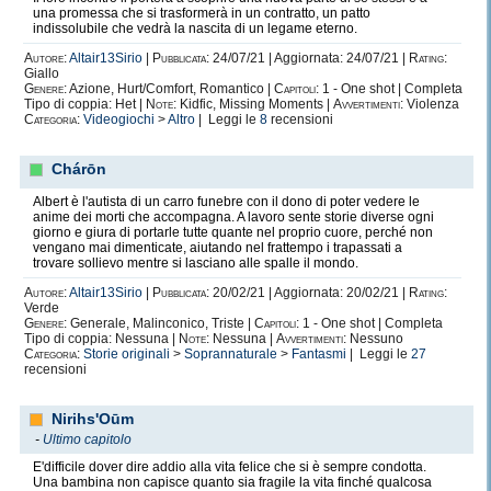
una promessa che si trasformerà in un contratto, un patto
indissolubile che vedrà la nascita di un legame eterno.
Autore:
Altair13Sirio
|
Pubblicata:
24/07/21 | Aggiornata: 24/07/21 |
Rating:
Giallo
Genere:
Azione, Hurt/Comfort, Romantico |
Capitoli:
1 - One shot | Completa
Tipo di coppia: Het |
Note:
Kidfic, Missing Moments |
Avvertimenti:
Violenza
Categoria:
Videogiochi
>
Altro
| Leggi le
8
recensioni
Chárōn
Albert è l'autista di un carro funebre con il dono di poter vedere le
anime dei morti che accompagna. A lavoro sente storie diverse ogni
giorno e giura di portarle tutte quante nel proprio cuore, perché non
vengano mai dimenticate, aiutando nel frattempo i trapassati a
trovare sollievo mentre si lasciano alle spalle il mondo.
Autore:
Altair13Sirio
|
Pubblicata:
20/02/21 | Aggiornata: 20/02/21 |
Rating:
Verde
Genere:
Generale, Malinconico, Triste |
Capitoli:
1 - One shot | Completa
Tipo di coppia: Nessuna |
Note:
Nessuna |
Avvertimenti:
Nessuno
Categoria:
Storie originali
>
Soprannaturale
>
Fantasmi
| Leggi le
27
recensioni
Nirihs'Oūm
-
Ultimo capitolo
E'difficile dover dire addio alla vita felice che si è sempre condotta.
Una bambina non capisce quanto sia fragile la vita finché qualcosa