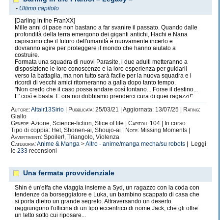
-
Ultimo capitolo
[Darling in the FranXX]
Mille anni di pace non bastano a far svanire il passato. Quando dalle
profondità della terra emergono dei giganti antichi, Hachi e Nana
capiscono che il futuro dell'umanità è nuovamente incerto e
dovranno agire per proteggere il mondo che hanno aiutato a
costruire.
Formata una squadra di nuovi Parasite, i due adulti metteranno a
disposizione le loro conoscenze e la loro esperienza per guidarli
verso la battaglia, ma non tutto sarà facile per la nuova squadra e i
ricordi di vecchi amici ritorneranno a galla dopo tanto tempo.
"Non credo che il caso possa andare così lontano... Forse il destino...
E' così e basta. E ora noi dobbiamo prenderci cura di quei ragazzi!"
Autore:
Altair13Sirio
|
Pubblicata:
25/03/21 | Aggiornata: 13/07/25 |
Rating:
Giallo
Genere:
Azione, Science-fiction, Slice of life |
Capitoli:
104 | In corso
Tipo di coppia: Het, Shonen-ai, Shoujo-ai |
Note:
Missing Moments |
Avvertimenti:
Spoiler!, Triangolo, Violenza
Categoria:
Anime & Manga
>
Altro - anime/manga mecha/su robots
| Leggi
le
233
recensioni
Una fermata provvidenziale
Shin è un'elfa che viaggia insieme a Syd, un ragazzo con la coda con
tendenze da borseggiatore e Luka, un bambino scappato di casa che
si porta dietro un grande segreto. Attraversando un deserto
raggiungono l'officina di un tipo eccentrico di nome Jack, che gli offre
un tetto sotto cui riposare...