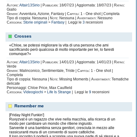
Autore:
Altair13Sirio
|
Pubblicata:
18/07/23 | Aggiornata: 18/07/23 |
Rating:
Giallo
Genere:
Avventura, Azione, Fantasy |
Capitoli:
1 - One shot | Completa
Tipo di coppia: Nessuna |
Note:
Nessuna |
Avvertimenti:
Nessuno
Categoria:
Storie originali
>
Fantasy
| Leggi le
3
recensioni
Crosses
«Chloe, se potessi migliorare la vita di una persona che ami
sacrificando però qualcosa di molto importante per lei, lo faresti
comunque?»
Autore:
Altair13Sirio
|
Pubblicata:
14/01/23 | Aggiornata: 14/01/23 |
Rating:
Verde
Genere:
Malinconico, Sentimentale, Triste |
Capitoli:
1 - One shot |
Completa
Tipo di coppia: Nessuna |
Note:
Missing Moments |
Avvertimenti:
Tematiche
delicate
Personaggi: Chloe Price, Max Caulfield
Categoria:
Videogiochi
>
Life Is Strange
| Leggi le
9
recensioni
Remember me
[Friday Night Funkin']
Ruvyzvat è un ragazzo che vive nella macchia, alla ricerca di un
modo per cambiare un mondo che ritiene ingiusto.
Sarvente è una bambina senza genitori, cresciuta in mezzo alle
rassicuranti mura di un convento di suore cattoliche.
Il loro incontro li porterà a scoprire una nuova parte di sé stessi e a