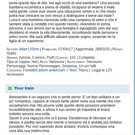
porta questo tipo di vita, ma agli occhi di una bambina? Una piccola
bambina eccentrica e piena di vitalità, incapace di vedere il male
nella gente, come può vivere una situazione simile e in che modo
potrà mai crescere se non riesce a distinguere il bene dal male?
Luna è una bambina cresciuta sotto una campana di vetro e che è
sempre stata a contatto con questo mondo, vivendolo in prima
persona; il suo amore per la sua famiglia è eguagliato solo dal suo
desiderio di vivere la vita liberamente, incontrando tante persone e
amici nuovi. Ma sarà difficile attuare questo sogno, essendo lei la
figlia di un supereroe.
Autore:
Altair13Sirio
|
Pubblicata:
07/04/17 | Aggiornata: 28/03/20 |
Rating:
Giallo
Genere:
Azione, Comico, Fluff |
Capitoli:
101 | Completa
Tipo di coppia: Het |
Note:
Nessuna |
Avvertimenti:
Nessuno
Personaggi: Nuovo Personaggio, Sorpresa, Un po' tutti
Categoria:
Fumetti/Cartoni americani
>
Teen Titans
| Leggi le
125
recensioni
Your train
Alessandro è un ragazzo che si sente perso. E' un tipo solitario e un
po' romantico, capace di creare tante storie nella sua mente che non
accadranno mai. Ma alcune volte quelle storie possono prendere
incredibilmente vita, e allora il suo animo gli impedirà di tirarsi
indietro ancora una volta.
Sarah è una ragazza che si è persa. Desiderosa di ritrovare sé
stessa, è partita senza dire niente a nessuno ed è andata più lontano
possibile. Pur non sapendo dove andare, troverà comunque una
cura alla sua malinconia.