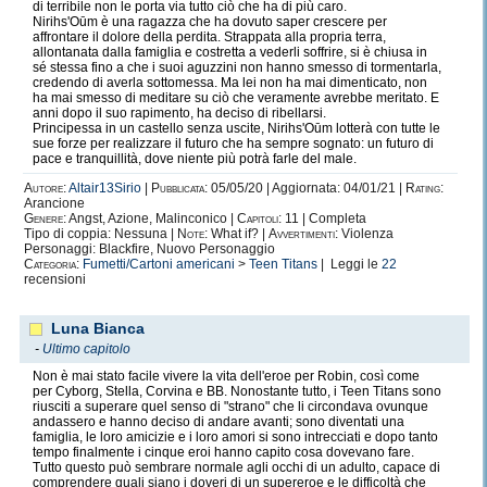
di terribile non le porta via tutto ciò che ha di più caro.
Nirihs'Oūm è una ragazza che ha dovuto saper crescere per
affrontare il dolore della perdita. Strappata alla propria terra,
allontanata dalla famiglia e costretta a vederli soffrire, si è chiusa in
sé stessa fino a che i suoi aguzzini non hanno smesso di tormentarla,
credendo di averla sottomessa. Ma lei non ha mai dimenticato, non
ha mai smesso di meditare su ciò che veramente avrebbe meritato. E
anni dopo il suo rapimento, ha deciso di ribellarsi.
Principessa in un castello senza uscite, Nirihs'Oūm lotterà con tutte le
sue forze per realizzare il futuro che ha sempre sognato: un futuro di
pace e tranquillità, dove niente più potrà farle del male.
Autore:
Altair13Sirio
|
Pubblicata:
05/05/20 | Aggiornata: 04/01/21 |
Rating:
Arancione
Genere:
Angst, Azione, Malinconico |
Capitoli:
11 | Completa
Tipo di coppia: Nessuna |
Note:
What if? |
Avvertimenti:
Violenza
Personaggi: Blackfire, Nuovo Personaggio
Categoria:
Fumetti/Cartoni americani
>
Teen Titans
| Leggi le
22
recensioni
Luna Bianca
-
Ultimo capitolo
Non è mai stato facile vivere la vita dell'eroe per Robin, così come
per Cyborg, Stella, Corvina e BB. Nonostante tutto, i Teen Titans sono
riusciti a superare quel senso di "strano" che li circondava ovunque
andassero e hanno deciso di andare avanti; sono diventati una
famiglia, le loro amicizie e i loro amori si sono intrecciati e dopo tanto
tempo finalmente i cinque eroi hanno capito cosa dovevano fare.
Tutto questo può sembrare normale agli occhi di un adulto, capace di
comprendere quali siano i doveri di un supereroe e le difficoltà che