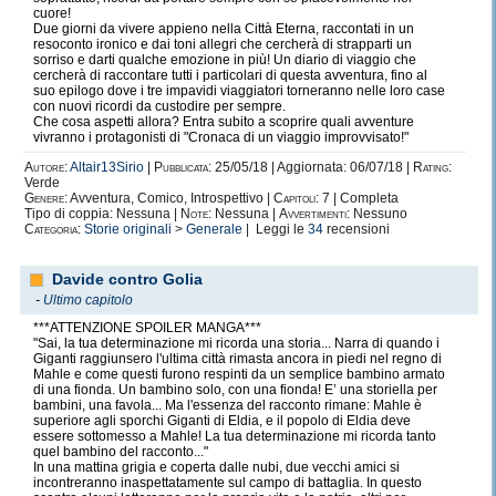
cuore!
Due giorni da vivere appieno nella Città Eterna, raccontati in un
resoconto ironico e dai toni allegri che cercherà di strapparti un
sorriso e darti qualche emozione in più! Un diario di viaggio che
cercherà di raccontare tutti i particolari di questa avventura, fino al
suo epilogo dove i tre impavidi viaggiatori torneranno nelle loro case
con nuovi ricordi da custodire per sempre.
Che cosa aspetti allora? Entra subito a scoprire quali avventure
vivranno i protagonisti di "Cronaca di un viaggio improvvisato!"
Autore:
Altair13Sirio
|
Pubblicata:
25/05/18 | Aggiornata: 06/07/18 |
Rating:
Verde
Genere:
Avventura, Comico, Introspettivo |
Capitoli:
7 | Completa
Tipo di coppia: Nessuna |
Note:
Nessuna |
Avvertimenti:
Nessuno
Categoria:
Storie originali
>
Generale
| Leggi le
34
recensioni
Davide contro Golia
-
Ultimo capitolo
***ATTENZIONE SPOILER MANGA***
"Sai, la tua determinazione mi ricorda una storia... Narra di quando i
Giganti raggiunsero l'ultima città rimasta ancora in piedi nel regno di
Mahle e come questi furono respinti da un semplice bambino armato
di una fionda. Un bambino solo, con una fionda! E’ una storiella per
bambini, una favola... Ma l'essenza del racconto rimane: Mahle è
superiore agli sporchi Giganti di Eldia, e il popolo di Eldia deve
essere sottomesso a Mahle! La tua determinazione mi ricorda tanto
quel bambino del racconto..."
In una mattina grigia e coperta dalle nubi, due vecchi amici si
incontreranno inaspettatamente sul campo di battaglia. In questo