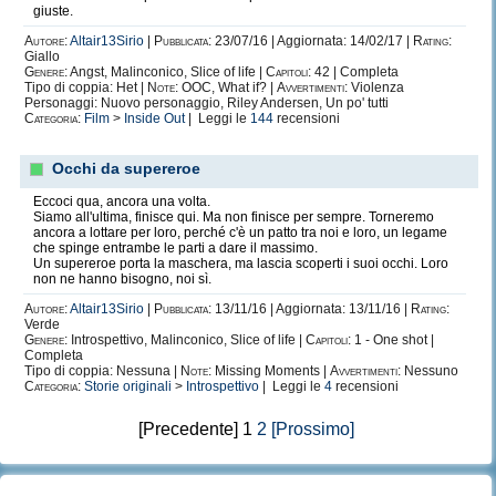
giuste.
Autore:
Altair13Sirio
|
Pubblicata:
23/07/16 | Aggiornata: 14/02/17 |
Rating:
Giallo
Genere:
Angst, Malinconico, Slice of life |
Capitoli:
42 | Completa
Tipo di coppia: Het |
Note:
OOC, What if? |
Avvertimenti:
Violenza
Personaggi: Nuovo personaggio, Riley Andersen, Un po' tutti
Categoria:
Film
>
Inside Out
| Leggi le
144
recensioni
Occhi da supereroe
Eccoci qua, ancora una volta.
Siamo all'ultima, finisce qui. Ma non finisce per sempre. Torneremo
ancora a lottare per loro, perché c'è un patto tra noi e loro, un legame
che spinge entrambe le parti a dare il massimo.
Un supereroe porta la maschera, ma lascia scoperti i suoi occhi. Loro
non ne hanno bisogno, noi sì.
Autore:
Altair13Sirio
|
Pubblicata:
13/11/16 | Aggiornata: 13/11/16 |
Rating:
Verde
Genere:
Introspettivo, Malinconico, Slice of life |
Capitoli:
1 - One shot |
Completa
Tipo di coppia: Nessuna |
Note:
Missing Moments |
Avvertimenti:
Nessuno
Categoria:
Storie originali
>
Introspettivo
| Leggi le
4
recensioni
[Precedente] 1
2
[Prossimo]