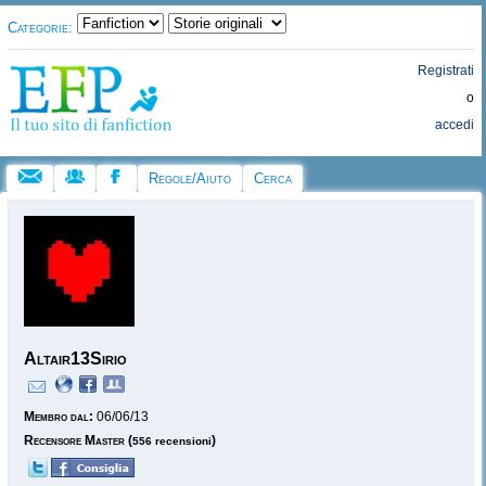
Categorie:
Registrati
o
accedi
Regole/Aiuto
Cerca
Altair13Sirio
Membro dal:
06/06/13
Recensore Master
(
)
556 recensioni