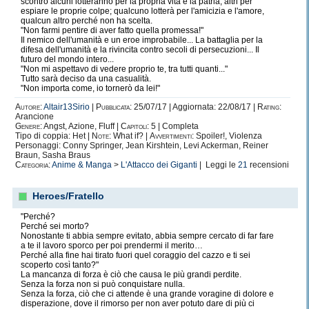
scontro alcuni lotteranno per la propria vita e la patria, altri per
espiare le proprie colpe; qualcuno lotterà per l'amicizia e l'amore,
qualcun altro perché non ha scelta.
"Non farmi pentire di aver fatto quella promessa!"
Il nemico dell'umanità e un eroe improbabile... La battaglia per la
difesa dell'umanità e la rivincita contro secoli di persecuzioni... Il
futuro del mondo intero...
"Non mi aspettavo di vedere proprio te, tra tutti quanti..."
Tutto sarà deciso da una casualità.
"Non importa come, io tornerò da lei!"
Autore:
Altair13Sirio
|
Pubblicata:
25/07/17 | Aggiornata: 22/08/17 |
Rating:
Arancione
Genere:
Angst, Azione, Fluff |
Capitoli:
5 | Completa
Tipo di coppia: Het |
Note:
What if? |
Avvertimenti:
Spoiler!, Violenza
Personaggi: Conny Springer, Jean Kirshtein, Levi Ackerman, Reiner
Braun, Sasha Braus
Categoria:
Anime & Manga
>
L'Attacco dei Giganti
| Leggi le
21
recensioni
Heroes/Fratello
"Perché?
Perché sei morto?
Nonostante ti abbia sempre evitato, abbia sempre cercato di far fare
a te il lavoro sporco per poi prendermi il merito…
Perché alla fine hai tirato fuori quel coraggio del cazzo e ti sei
scoperto così tanto?"
La mancanza di forza è ciò che causa le più grandi perdite.
Senza la forza non si può conquistare nulla.
Senza la forza, ciò che ci attende è una grande voragine di dolore e
disperazione, dove il rimorso per non aver potuto dare di più ci