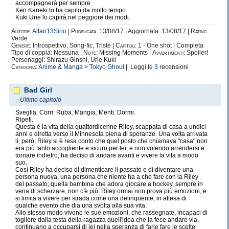
accompagnerà per sempre.
Ken Kaneki lo ha capito da molto tempo.
Kuki Urie lo capirà nel peggiore dei modi.
Autore:
Altair13Sirio
|
Pubblicata:
13/08/17 | Aggiornata: 13/08/17 |
Rating:
Verde
Genere:
Introspettivo, Song-fic, Triste |
Capitoli:
1 - One shot | Completa
Tipo di coppia: Nessuna |
Note:
Missing Moments |
Avvertimenti:
Spoiler!
Personaggi: Shirazu Ginshi, Urie Kuki
Categoria:
Anime & Manga
>
Tokyo Ghoul
| Leggi le
3
recensioni
Bad Girl
-
Ultimo capitolo
Sveglia. Corri. Ruba. Mangia. Menti. Dormi.
Ripeti.
Questa è la vita della quattordicenne Riley, scappata di casa a undici
anni e diretta verso il Minnesota piena di speranze. Una volta arrivata
lì, però, Riley si è resa conto che quel posto che chiamava "casa" non
era più tanto accogliente e sicuro per lei, e non volendo arrendersi e
tornare indietro, ha deciso di andare avanti e vivere la vita a modo
suo.
Così Riley ha deciso di dimenticare il passato e di diventare una
persona nuova, una persona che niente ha a che fare con la Riley
del passato; quella bambina che adora giocare a hockey, sempre in
vena di scherzare, non c'è più. Riley ormai non prova più emozioni, e
si limita a vivere per strada come una delinquente, in attesa di
qualche evento che dia una svolta alla sua vita.
Allo stesso modo vivono le sue emozioni, che rassegnate, incapaci di
togliere dalla testa della ragazza quell'idea che la fece andare via,
continuano a occuparsi di lei nella speranza di farle fare le scelte