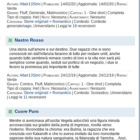
Autore:
Altair13Sirio
|
Pubblicata:
14/02/20 | Aggiornata: 14/02/20 |
Rating:
Verde
Genere:
Fluff, Generale, Malinconico |
Capitoli:
1 - One shot | Completa
Tipo di coppia: Het |
Note:
Nessuna |
Avvertimenti:
Nessuno
Categoria:
Storie originali
>
Romantico
| Contesto: Contesto
generale/vago, Universitario | Leggi le
18
recensioni
Nastro Rosso
Una storia sull'amore e sul destino. Due ragazzi che si sono
conosciuti sin dall'infanzia faranno di tutto per restare uniti, anche
quando tutto sembrerà remare contro di loro e la vita non sarà più
semplice come quando, seduti sul portico di un negozio, i due si
fecero la promessa più importante di tutte.
Autore:
Altair13Sirio
|
Pubblicata:
24/12/19 | Aggiornata: 24/12/19 |
Rating:
Verde
Genere:
Comico, Fluff, Malinconico |
Capitoli:
1 - One shot | Completa
Tipo di coppia: Het |
Note:
Nessuna |
Avvertimenti:
Nessuno
Categoria:
Storie originali
>
Romantico
| Contesto: Scolastico, Universitario
| Leggi le
11
recensioni
Cuore Puro
Mentre si avvicinava all'uscita Vegeta adocchiò una figura minuta
accovacciata sui gradini della porta di ingresso, rivolta verso
l'esterno. Riconobbe la chioma: era Bulma, la ragazza che era
cresciuta con Kakaroth e che lo aveva invitato da loro nonostante
sapesse della sua natura sanguinaria, la fidanzata di Yamcha… Anzi,