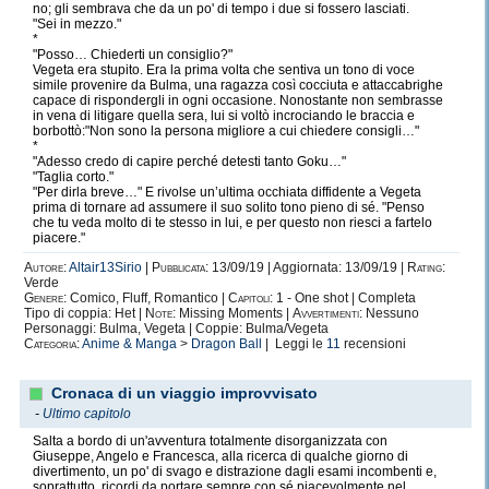
no; gli sembrava che da un po' di tempo i due si fossero lasciati.
"Sei in mezzo."
*
"Posso… Chiederti un consiglio?"
Vegeta era stupito. Era la prima volta che sentiva un tono di voce
simile provenire da Bulma, una ragazza così cocciuta e attaccabrighe
capace di rispondergli in ogni occasione. Nonostante non sembrasse
in vena di litigare quella sera, lui si voltò incrociando le braccia e
borbottò:"Non sono la persona migliore a cui chiedere consigli…"
*
"Adesso credo di capire perché detesti tanto Goku…"
"Taglia corto."
"Per dirla breve…" E rivolse un’ultima occhiata diffidente a Vegeta
prima di tornare ad assumere il suo solito tono pieno di sé. "Penso
che tu veda molto di te stesso in lui, e per questo non riesci a fartelo
piacere."
Autore:
Altair13Sirio
|
Pubblicata:
13/09/19 | Aggiornata: 13/09/19 |
Rating:
Verde
Genere:
Comico, Fluff, Romantico |
Capitoli:
1 - One shot | Completa
Tipo di coppia: Het |
Note:
Missing Moments |
Avvertimenti:
Nessuno
Personaggi: Bulma, Vegeta | Coppie: Bulma/Vegeta
Categoria:
Anime & Manga
>
Dragon Ball
| Leggi le
11
recensioni
Cronaca di un viaggio improvvisato
-
Ultimo capitolo
Salta a bordo di un'avventura totalmente disorganizzata con
Giuseppe, Angelo e Francesca, alla ricerca di qualche giorno di
divertimento, un po' di svago e distrazione dagli esami incombenti e,
soprattutto, ricordi da portare sempre con sé piacevolmente nel