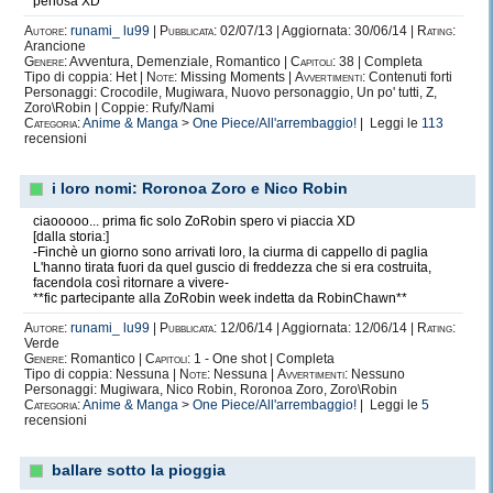
penosa XD
Autore:
runami_ lu99
|
Pubblicata:
02/07/13 | Aggiornata: 30/06/14 |
Rating:
Arancione
Genere:
Avventura, Demenziale, Romantico |
Capitoli:
38 | Completa
Tipo di coppia: Het |
Note:
Missing Moments |
Avvertimenti:
Contenuti forti
Personaggi: Crocodile, Mugiwara, Nuovo personaggio, Un po' tutti, Z,
Zoro\Robin | Coppie: Rufy/Nami
Categoria:
Anime & Manga
>
One Piece/All'arrembaggio!
| Leggi le
113
recensioni
i loro nomi: Roronoa Zoro e Nico Robin
ciaooooo... prima fic solo ZoRobin spero vi piaccia XD
[dalla storia:]
-Finchè un giorno sono arrivati loro, la ciurma di cappello di paglia
L'hanno tirata fuori da quel guscio di freddezza che si era costruita,
facendola così ritornare a vivere-
**fic partecipante alla ZoRobin week indetta da RobinChawn**
Autore:
runami_ lu99
|
Pubblicata:
12/06/14 | Aggiornata: 12/06/14 |
Rating:
Verde
Genere:
Romantico |
Capitoli:
1 - One shot | Completa
Tipo di coppia: Nessuna |
Note:
Nessuna |
Avvertimenti:
Nessuno
Personaggi: Mugiwara, Nico Robin, Roronoa Zoro, Zoro\Robin
Categoria:
Anime & Manga
>
One Piece/All'arrembaggio!
| Leggi le
5
recensioni
ballare sotto la pioggia