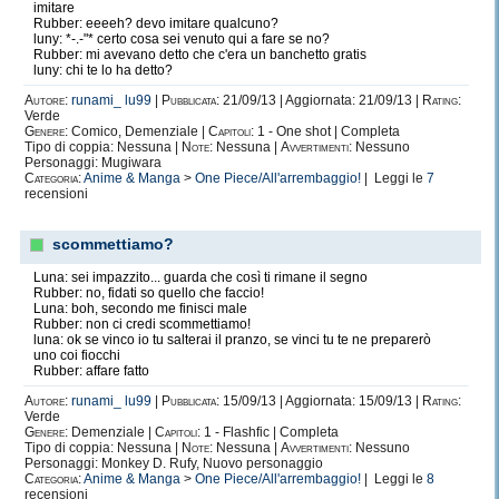
imitare
Rubber: eeeeh? devo imitare qualcuno?
luny: *-.-"* certo cosa sei venuto qui a fare se no?
Rubber: mi avevano detto che c'era un banchetto gratis
luny: chi te lo ha detto?
Autore:
runami_ lu99
|
Pubblicata:
21/09/13 | Aggiornata: 21/09/13 |
Rating:
Verde
Genere:
Comico, Demenziale |
Capitoli:
1 - One shot | Completa
Tipo di coppia: Nessuna |
Note:
Nessuna |
Avvertimenti:
Nessuno
Personaggi: Mugiwara
Categoria:
Anime & Manga
>
One Piece/All'arrembaggio!
| Leggi le
7
recensioni
scommettiamo?
Luna: sei impazzito... guarda che così ti rimane il segno
Rubber: no, fidati so quello che faccio!
Luna: boh, secondo me finisci male
Rubber: non ci credi scommettiamo!
luna: ok se vinco io tu salterai il pranzo, se vinci tu te ne preparerò
uno coi fiocchi
Rubber: affare fatto
Autore:
runami_ lu99
|
Pubblicata:
15/09/13 | Aggiornata: 15/09/13 |
Rating:
Verde
Genere:
Demenziale |
Capitoli:
1 - Flashfic | Completa
Tipo di coppia: Nessuna |
Note:
Nessuna |
Avvertimenti:
Nessuno
Personaggi: Monkey D. Rufy, Nuovo personaggio
Categoria:
Anime & Manga
>
One Piece/All'arrembaggio!
| Leggi le
8
recensioni