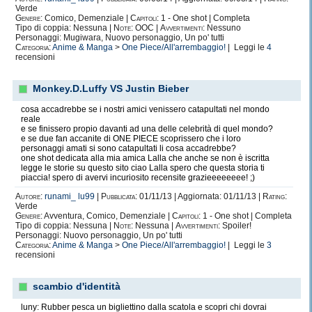
Verde
Genere:
Comico, Demenziale |
Capitoli:
1 - One shot | Completa
Tipo di coppia: Nessuna |
Note:
OOC |
Avvertimenti:
Nessuno
Personaggi: Mugiwara, Nuovo personaggio, Un po' tutti
Categoria:
Anime & Manga
>
One Piece/All'arrembaggio!
| Leggi le
4
recensioni
Monkey.D.Luffy VS Justin Bieber
cosa accadrebbe se i nostri amici venissero catapultati nel mondo
reale
e se finissero propio davanti ad una delle celebrità di quel mondo?
e se due fan accanite di ONE PIECE scoprissero che i loro
personaggi amati si sono catapultati li cosa accadrebbe?
one shot dedicata alla mia amica Lalla che anche se non è iscritta
legge le storie su questo sito ciao Lalla spero che questa storia ti
piaccia! spero di avervi incuriosito recensite grazieeeeeeee! ;)
Autore:
runami_ lu99
|
Pubblicata:
01/11/13 | Aggiornata: 01/11/13 |
Rating:
Verde
Genere:
Avventura, Comico, Demenziale |
Capitoli:
1 - One shot | Completa
Tipo di coppia: Nessuna |
Note:
Nessuna |
Avvertimenti:
Spoiler!
Personaggi: Nuovo personaggio, Un po' tutti
Categoria:
Anime & Manga
>
One Piece/All'arrembaggio!
| Leggi le
3
recensioni
scambio d'identità
luny: Rubber pesca un bigliettino dalla scatola e scopri chi dovrai