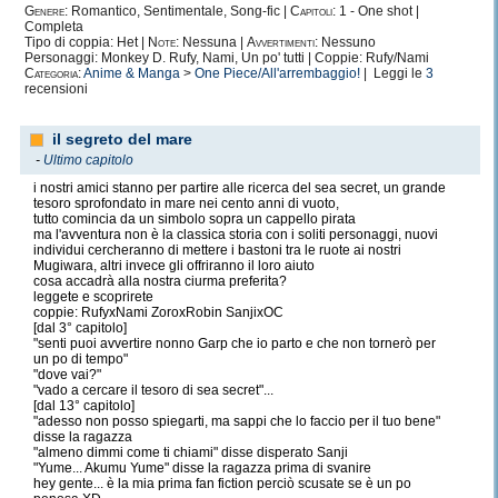
Genere:
Romantico, Sentimentale, Song-fic |
Capitoli:
1 - One shot |
Completa
Tipo di coppia: Het |
Note:
Nessuna |
Avvertimenti:
Nessuno
Personaggi: Monkey D. Rufy, Nami, Un po' tutti | Coppie: Rufy/Nami
Categoria:
Anime & Manga
>
One Piece/All'arrembaggio!
| Leggi le
3
recensioni
il segreto del mare
-
Ultimo capitolo
i nostri amici stanno per partire alle ricerca del sea secret, un grande
tesoro sprofondato in mare nei cento anni di vuoto,
tutto comincia da un simbolo sopra un cappello pirata
ma l'avventura non è la classica storia con i soliti personaggi, nuovi
individui cercheranno di mettere i bastoni tra le ruote ai nostri
Mugiwara, altri invece gli offriranno il loro aiuto
cosa accadrà alla nostra ciurma preferita?
leggete e scoprirete
coppie: RufyxNami ZoroxRobin SanjixOC
[dal 3° capitolo]
"senti puoi avvertire nonno Garp che io parto e che non tornerò per
un po di tempo"
"dove vai?"
"vado a cercare il tesoro di sea secret"...
[dal 13° capitolo]
"adesso non posso spiegarti, ma sappi che lo faccio per il tuo bene"
disse la ragazza
"almeno dimmi come ti chiami" disse disperato Sanji
"Yume... Akumu Yume" disse la ragazza prima di svanire
hey gente... è la mia prima fan fiction perciò scusate se è un po