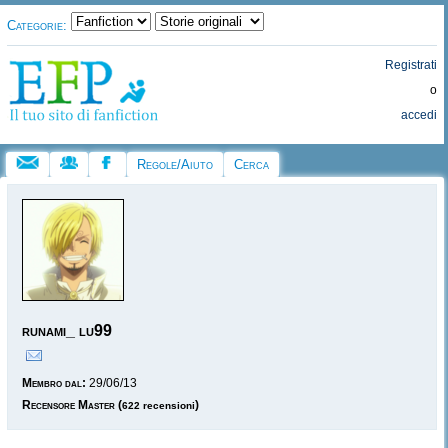
Categorie:
Registrati
o
accedi
Regole/Aiuto
Cerca
runami_ lu99
Membro dal:
29/06/13
Recensore Master
(
)
622 recensioni