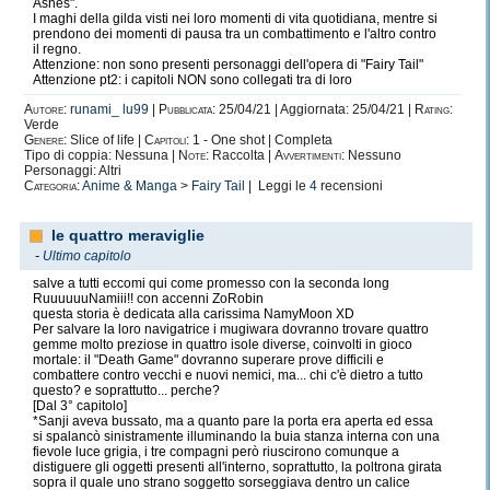
Ashes".
I maghi della gilda visti nei loro momenti di vita quotidiana, mentre si
prendono dei momenti di pausa tra un combattimento e l'altro contro
il regno.
Attenzione: non sono presenti personaggi dell'opera di "Fairy Tail"
Attenzione pt2: i capitoli NON sono collegati tra di loro
Autore:
runami_ lu99
|
Pubblicata:
25/04/21 | Aggiornata: 25/04/21 |
Rating:
Verde
Genere:
Slice of life |
Capitoli:
1 - One shot | Completa
Tipo di coppia: Nessuna |
Note:
Raccolta |
Avvertimenti:
Nessuno
Personaggi: Altri
Categoria:
Anime & Manga
>
Fairy Tail
| Leggi le
4
recensioni
le quattro meraviglie
-
Ultimo capitolo
salve a tutti eccomi qui come promesso con la seconda long
RuuuuuuNamiii!! con accenni ZoRobin
questa storia è dedicata alla carissima NamyMoon XD
Per salvare la loro navigatrice i mugiwara dovranno trovare quattro
gemme molto preziose in quattro isole diverse, coinvolti in gioco
mortale: il "Death Game" dovranno superare prove difficili e
combattere contro vecchi e nuovi nemici, ma... chi c'è dietro a tutto
questo? e soprattutto... perche?
[Dal 3° capitolo]
*Sanji aveva bussato, ma a quanto pare la porta era aperta ed essa
si spalancò sinistramente illuminando la buia stanza interna con una
fievole luce grigia, i tre compagni però riuscirono comunque a
distiguere gli oggetti presenti all'interno, soprattutto, la poltrona girata
sopra il quale uno strano soggetto sorseggiava dentro un calice