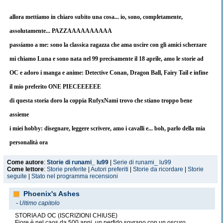
allora mettiamo in chiaro subito una cosa... io, sono, completamente,
assolutamente... PAZZAAAAAAAAAA
passiamo a me: sono la classica ragazza che ama uscire con gli amici scherzare
mi chiamo Luna e sono nata nel 99 precisamente il 18 aprile, amo le storie ad
OC e adoro i manga e anime: Detective Conan, Dragon Ball, Fairy Tail e infine
il mio preferito ONE PIECEEEEEE
di questa storia doro la coppia RufyxNami trovo che stiano troppo bene
assieme
i miei hobby: disegnare, leggere scrivere, amo i cavalli e... boh, parlo della mia
personalità ora
molti mi dicono che assomiglio a Monkey. D. Rufy al femminile, forse perchè ho
Come autore
:
Storie di runami_ lu99
|
Serie di runami_ lu99
Come lettore
:
Storie preferite
|
Autori preferiti
|
Storie da ricordare
|
Storie
sempre il sorriso stampato in faccia e... boh chi lo sa
seguite
|
Stato nel programma recensioni
sono un pozzo senza fondo, mangio di tutto e non mi stanco mai, strano eppure
Phoenix's Ashes
sono di corporatura media
-
Ultimo capitolo
alta 1:75, capelli biondi e occhi azzurri beh che dire... in poche parole
STORIA AD OC (ISCRIZIONI CHIUSE)
Fiore è nel caos da 500 anni, un perfido sovrano con un oscuro