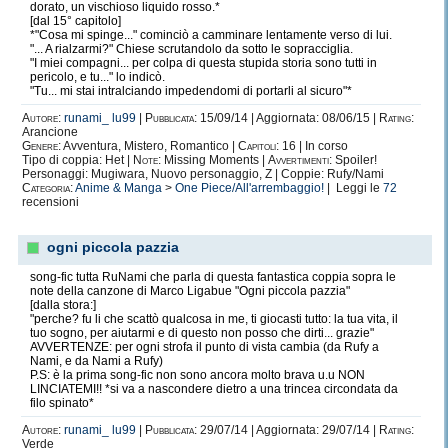
dorato, un vischioso liquido rosso.*
[dal 15° capitolo]
*"Cosa mi spinge..." cominciò a camminare lentamente verso di lui.
"... A rialzarmi?" Chiese scrutandolo da sotto le sopracciglia.
"I miei compagni... per colpa di questa stupida storia sono tutti in
pericolo, e tu..." lo indicò.
"Tu... mi stai intralciando impedendomi di portarli al sicuro"*
Autore:
runami_ lu99
|
Pubblicata:
15/09/14 | Aggiornata: 08/06/15 |
Rating:
Arancione
Genere:
Avventura, Mistero, Romantico |
Capitoli:
16 | In corso
Tipo di coppia: Het |
Note:
Missing Moments |
Avvertimenti:
Spoiler!
Personaggi: Mugiwara, Nuovo personaggio, Z | Coppie: Rufy/Nami
Categoria:
Anime & Manga
>
One Piece/All'arrembaggio!
| Leggi le
72
recensioni
ogni piccola pazzia
song-fic tutta RuNami che parla di questa fantastica coppia sopra le
note della canzone di Marco Ligabue "Ogni piccola pazzia"
[dalla stora:]
"perche? fu li che scattò qualcosa in me, ti giocasti tutto: la tua vita, il
tuo sogno, per aiutarmi e di questo non posso che dirti... grazie"
AVVERTENZE: per ogni strofa il punto di vista cambia (da Rufy a
Nami, e da Nami a Rufy)
P.S: è la prima song-fic non sono ancora molto brava u.u NON
LINCIATEMI!! *si va a nascondere dietro a una trincea circondata da
filo spinato*
Autore:
runami_ lu99
|
Pubblicata:
29/07/14 | Aggiornata: 29/07/14 |
Rating:
Verde