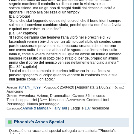
"io sono io"
segreto mantiene il controllo su di esso con la violenza e la
sottomissione, ma un gruppo di maghi riuniti dal destino riuscirà a
il mio motto/filosofia di vita: "c'è sempre il lato positivo nella vita"
riportare il regno alla bellezza di un tempo?
[Dal prologo]
dopo questo credo di aver detto tutto CIAOOOOOOOOOO!! hola
"Se tu che stai leggendo queste righe, credi che il bene trionfi sempre
sul male, ti conviene cambiare storia, perché questa non è una favola
Lu
e quindi non esiste un lieto fine"
[Dal 34° capitolo]
"Il fischio dell'arma che fendeva l'aria vibrò nelle orecchie di 78
facendogli venire i brividi, e per un attimo quel sibilo gli sembrò come
parole sussurrate provenienti da un'oscura creatura che di terreno
non aveva nulla. Il medico abbassò lo sguardo soffermandosi sulla
lama e, come a volersi beffare di lui, questa emise un tenue e lontano
bagliore rossastro al di sotto dello strato di bende, proprio un attimo
prima che il corpo del nemico venisse nettamente tranciato a metà."
[Dal 35° capitolo]
"I colori caldi del tramonto che prima brillavano in tutta fierezza,
parvero spegnersi di colpo quando vennero in contrasto con le sue
iridi gelide come il ghiaccio."
Autore:
runami_ lu99
|
Pubblicata:
25/04/20 | Aggiornata: 21/06/22 |
Rating:
Arancione
Genere:
Avventura, Azione, Drammatico |
Capitoli:
36 | In corso
Tipo di coppia: Het |
Note:
Nessuna |
Avvertimenti:
Contenuti forti
Personaggi: Nuovo personaggio
Categoria:
Anime & Manga
>
Fairy Tail
| Leggi le
137
recensioni
Phoenix's Ashes Special
Questa è una raccolta di special collegata con la storia "Phoenix's