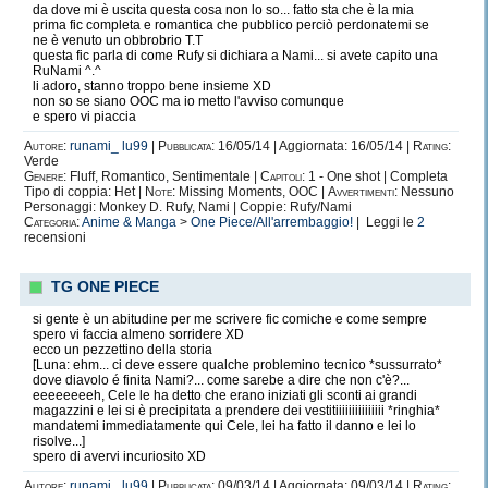
da dove mi è uscita questa cosa non lo so... fatto sta che è la mia
prima fic completa e romantica che pubblico perciò perdonatemi se
ne è venuto un obbrobrio T.T
questa fic parla di come Rufy si dichiara a Nami... si avete capito una
RuNami ^.^
li adoro, stanno troppo bene insieme XD
non so se siano OOC ma io metto l'avviso comunque
e spero vi piaccia
Autore:
runami_ lu99
|
Pubblicata:
16/05/14 | Aggiornata: 16/05/14 |
Rating:
Verde
Genere:
Fluff, Romantico, Sentimentale |
Capitoli:
1 - One shot | Completa
Tipo di coppia: Het |
Note:
Missing Moments, OOC |
Avvertimenti:
Nessuno
Personaggi: Monkey D. Rufy, Nami | Coppie: Rufy/Nami
Categoria:
Anime & Manga
>
One Piece/All'arrembaggio!
| Leggi le
2
recensioni
TG ONE PIECE
si gente è un abitudine per me scrivere fic comiche e come sempre
spero vi faccia almeno sorridere XD
ecco un pezzettino della storia
[Luna: ehm... ci deve essere qualche problemino tecnico *sussurrato*
dove diavolo é finita Nami?... come sarebe a dire che non c'è?...
eeeeeeeeh, Cele le ha detto che erano iniziati gli sconti ai grandi
magazzini e lei si è precipitata a prendere dei vestitiiiiiiiiiiiiiii *ringhia*
mandatemi immediatamente qui Cele, lei ha fatto il danno e lei lo
risolve...]
spero di avervi incuriosito XD
Autore:
runami_ lu99
|
Pubblicata:
09/03/14 | Aggiornata: 09/03/14 |
Rating: