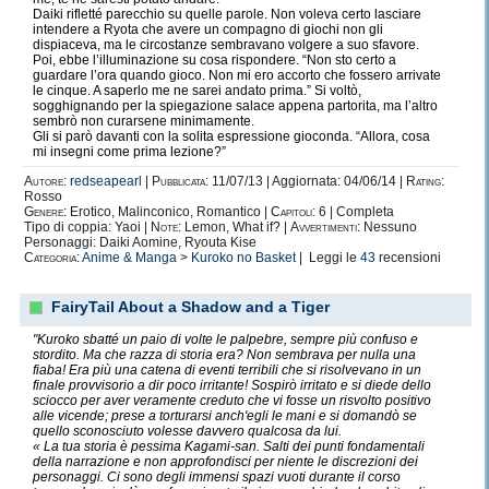
Daiki rifletté parecchio su quelle parole. Non voleva certo lasciare
intendere a Ryota che avere un compagno di giochi non gli
dispiaceva, ma le circostanze sembravano volgere a suo sfavore.
Poi, ebbe l’illuminazione su cosa rispondere. “Non sto certo a
guardare l’ora quando gioco. Non mi ero accorto che fossero arrivate
le cinque. A saperlo me ne sarei andato prima.” Si voltò,
sogghignando per la spiegazione salace appena partorita, ma l’altro
sembrò non curarsene minimamente.
Gli si parò davanti con la solita espressione gioconda. “Allora, cosa
mi insegni come prima lezione?”
Autore:
redseapearl
|
Pubblicata:
11/07/13 | Aggiornata: 04/06/14 |
Rating:
Rosso
Genere:
Erotico, Malinconico, Romantico |
Capitoli:
6 | Completa
Tipo di coppia: Yaoi |
Note:
Lemon, What if? |
Avvertimenti:
Nessuno
Personaggi: Daiki Aomine, Ryouta Kise
Categoria:
Anime & Manga
>
Kuroko no Basket
| Leggi le
43
recensioni
FairyTail About a Shadow and a Tiger
"Kuroko sbatté un paio di volte le palpebre, sempre più confuso e
stordito. Ma che razza di storia era? Non sembrava per nulla una
fiaba! Era più una catena di eventi terribili che si risolvevano in un
finale provvisorio a dir poco irritante! Sospirò irritato e si diede dello
sciocco per aver veramente creduto che vi fosse un risvolto positivo
alle vicende; prese a torturarsi anch'egli le mani e si domandò se
quello sconosciuto volesse davvero qualcosa da lui.
« La tua storia è pessima Kagami-san. Salti dei punti fondamentali
della narrazione e non approfondisci per niente le discrezioni dei
personaggi. Ci sono degli immensi spazi vuoti durante il corso