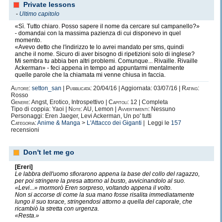
Private lessons
-
Ultimo capitolo
«Sì. Tutto chiaro. Posso sapere il nome da cercare sul campanello?»
- domandai con la massima pazienza di cui disponevo in quel
momento.
«Avevo detto che l'indirizzo te lo avrei mandato per sms, quindi
anche il nome. Sicuro di aver bisogno di ripetizioni solo di inglese?
Mi sembra tu abbia ben altri problemi. Comunque... Rivaille. Rivaille
Ackerman» - feci appena in tempo ad appuntarmi mentalmente
quelle parole che la chiamata mi venne chiusa in faccia.
Autore:
setton_san
|
Pubblicata:
20/04/16 | Aggiornata: 03/07/16 |
Rating:
Rosso
Genere:
Angst, Erotico, Introspettivo |
Capitoli:
12 | Completa
Tipo di coppia: Yaoi |
Note:
AU, Lemon |
Avvertimenti:
Nessuno
Personaggi: Eren Jaeger, Levi Ackerman, Un po' tutti
Categoria:
Anime & Manga
>
L'Attacco dei Giganti
| Leggi le
157
recensioni
Don't let me go
[Ereri]
Le labbra dell'uomo sfiorarono appena la base del collo del ragazzo,
per poi stringere la presa attorno al busto, avvicinandolo al suo.
«Levi...» mormorò Eren sorpreso, voltando appena il volto.
Non si accorse di come la sua mano fosse risalita immediatamente
lungo il suo torace, stringendosi attorno a quella del caporale, che
ricambiò la stretta con urgenza.
«Resta.»