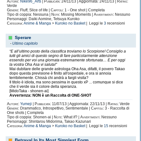
Autore:
Nike96_Arts
|
Pubblicata:
24/11/13 | Aggiornata: 24/11/13 |
Rating:
Verde
Genere:
Fluff, Slice of life |
Capitoli:
1 - One shot | Completa
Tipo di coppia: Nessuna |
Note:
Missing Moments |
Avvertimenti:
Nessuno
Personaggi: Daiki Aomine, Tetsuya Kuroko
Categoria:
Anime & Manga
>
Kuroko no Basket
| Leggi le
3
recensioni
Sperare
-
Ultimo capitolo
“E all’ultimo posto della classifica troviamo lo Scorpione! Consiglio a
tutti gli amici di questo segno di fare particolarmente attenzione
essendo per voi una giornata estremamente sfortunata… E per oggi
la vostra Oha Asa vi saluta!”
Mai dubitare delle grande astrologa Oha Asa, difatti, il povero Takao
dopo questa previsione è finito all'ospedale, e ora si annoia
terribilemente. Chissà chi andrà a fargli visita?
Il titolo è idiota, ma sono pessima in questo xP ... comunque si dice
che il verde sia il colore della speranza.
[MidoTaka - shonen-ai]
Avvertenza: NON è un Raccolta di ONE-SHOT
Autore:
Yumeji
|
Pubblicata:
11/07/13 | Aggiornata: 22/11/13 |
Rating:
Verde
Genere:
Drammatico, Introspettivo, Sentimentale |
Capitoli:
3 - Raccolta di
One shots | Completa
Tipo di coppia: Shonen-ai |
Note:
What if? |
Avvertimenti:
Nessuno
Personaggi: Shintarou Midorima, Takao Kazunari
Categoria:
Anime & Manga
>
Kuroko no Basket
| Leggi le
15
recensioni
Betrayal In Its Most Simplest Form