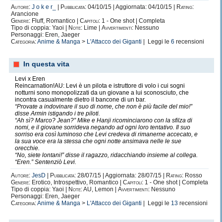
Autore:
J o k e r_
|
Pubblicata:
04/10/15 | Aggiornata: 04/10/15 |
Rating:
Arancione
Genere:
Fluff, Romantico |
Capitoli:
1 - One shot | Completa
Tipo di coppia: Yaoi |
Note:
Lime |
Avvertimenti:
Nessuno
Personaggi: Eren, Jaeger
Categoria:
Anime & Manga
>
L'Attacco dei Giganti
| Leggi le
6
recensioni
In questa vita
Levi x Eren
Reincarnation!AU: Levi è un pilota e istruttore di volo i cui sogni
notturni sono monopolizzati da un giovane a lui sconosciuto, che
incontra casualmente dietro il bancone di un bar.
“Provate a indovinare il suo di nome, che non è più facile del mio!”
disse Armin istigando i tre piloti.
“Ah sì? Marco? Jean?” Mike e Hanji ricominciarono con la sfilza di
nomi, e il giovane sorrideva negando ad ogni loro tentativo. Il suo
sorriso era così luminoso che Levi credeva di rimanerne accecato, e
la sua voce era la stessa che ogni notte ansimava nelle le sue
orecchie.
“No, siete lontani!” disse il ragazzo, ridacchiando insieme al collega.
“Eren.” Sentenziò Levi.
Autore:
JesD
|
Pubblicata:
28/07/15 | Aggiornata: 28/07/15 |
Rating:
Rosso
Genere:
Erotico, Introspettivo, Romantico |
Capitoli:
1 - One shot | Completa
Tipo di coppia: Yaoi |
Note:
AU, Lemon |
Avvertimenti:
Nessuno
Personaggi: Eren, Jaeger
Categoria:
Anime & Manga
>
L'Attacco dei Giganti
| Leggi le
13
recensioni