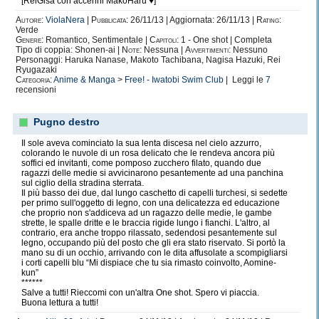
[ReiGisa con accenni MakoHaru ♥]
Autore:
ViolaNera
|
Pubblicata:
26/11/13 | Aggiornata: 26/11/13 |
Rating:
Verde
Genere:
Romantico, Sentimentale |
Capitoli:
1 - One shot | Completa
Tipo di coppia: Shonen-ai |
Note:
Nessuna |
Avvertimenti:
Nessuno
Personaggi: Haruka Nanase, Makoto Tachibana, Nagisa Hazuki, Rei
Ryugazaki
Categoria:
Anime & Manga
>
Free! - Iwatobi Swim Club
| Leggi le
7
recensioni
Pugno destro
Il sole aveva cominciato la sua lenta discesa nel cielo azzurro,
colorando le nuvole di un rosa delicato che le rendeva ancora più
soffici ed invitanti, come pomposo zucchero filato, quando due
ragazzi delle medie si avvicinarono pesantemente ad una panchina
sul ciglio della stradina sterrata.
Il più basso dei due, dal lungo caschetto di capelli turchesi, si sedette
per primo sull'oggetto di legno, con una delicatezza ed educazione
che proprio non s'addiceva ad un ragazzo delle medie, le gambe
strette, le spalle dritte e le braccia rigide lungo i fianchi. L'altro, al
contrario, era anche troppo rilassato, sedendosi pesantemente sul
legno, occupando più del posto che gli era stato riservato. Si portò la
mano su di un occhio, arrivando con le dita affusolate a scompigliarsi
i corti capelli blu “Mi dispiace che tu sia rimasto coinvolto, Aomine-
kun”
******
Salve a tutti! Rieccomi con un'altra One shot. Spero vi piaccia.
Buona lettura a tutti!