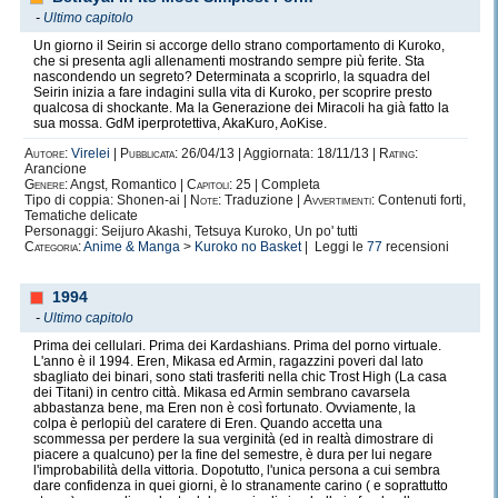
-
Ultimo capitolo
Un giorno il Seirin si accorge dello strano comportamento di Kuroko,
che si presenta agli allenamenti mostrando sempre più ferite. Sta
nascondendo un segreto? Determinata a scoprirlo, la squadra del
Seirin inizia a fare indagini sulla vita di Kuroko, per scoprire presto
qualcosa di shockante. Ma la Generazione dei Miracoli ha già fatto la
sua mossa. GdM iperprotettiva, AkaKuro, AoKise.
Autore:
Virelei
|
Pubblicata:
26/04/13 | Aggiornata: 18/11/13 |
Rating:
Arancione
Genere:
Angst, Romantico |
Capitoli:
25 | Completa
Tipo di coppia: Shonen-ai |
Note:
Traduzione |
Avvertimenti:
Contenuti forti,
Tematiche delicate
Personaggi: Seijuro Akashi, Tetsuya Kuroko, Un po' tutti
Categoria:
Anime & Manga
>
Kuroko no Basket
| Leggi le
77
recensioni
1994
-
Ultimo capitolo
Prima dei cellulari. Prima dei Kardashians. Prima del porno virtuale.
L'anno è il 1994. Eren, Mikasa ed Armin, ragazzini poveri dal lato
sbagliato dei binari, sono stati trasferiti nella chic Trost High (La casa
dei Titani) in centro città. Mikasa ed Armin sembrano cavarsela
abbastanza bene, ma Eren non è così fortunato. Ovviamente, la
colpa è perlopiù del caratere di Eren. Quando accetta una
scommessa per perdere la sua verginità (ed in realtà dimostrare di
piacere a qualcuno) per la fine del semestre, è dura per lui negare
l'improbabilità della vittoria. Dopotutto, l'unica persona a cui sembra
dare confidenza in quei giorni, è lo stranamente carino ( e soprattutto