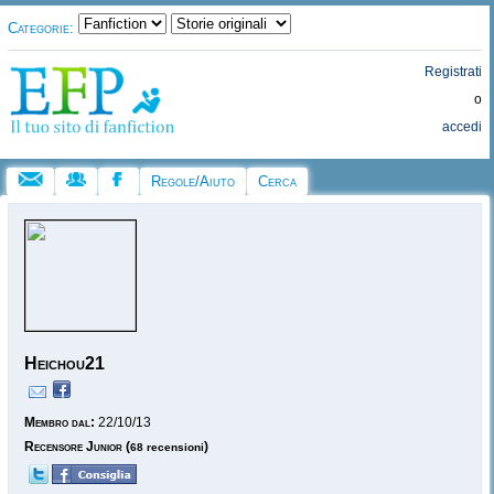
Categorie:
Registrati
o
accedi
Regole/Aiuto
Cerca
Heichou21
Membro dal:
22/10/13
Recensore Junior
(
)
68 recensioni