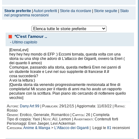
Storie preferite
|
Autori preferiti
|
Storie da ricordare
|
Storie seguite
|
Stato
nel programma recensioni
*C'est l'amour ..
-
Ultimo capitolo
[ErenxLevi]
hey hey hey mondo di EFP :) Eccomi tornata, questa volta con una
storia su una ship che adoro di L'attacco dei Giganti, ovvero la Ereri (
dei quanto li amoo)
Comunque, passando alla storia, questa metterà Eren nei panni di
un studente liceale e Levi nel suo supplente di francese #.#
cosa succederà?
A voi la lettura:)
[Questa storia sta venendo progressivamente revisionata al fine di
completarla! Mi scuso per il ritardo di anni ma ho avuto un rapporto
peculiare con la scrittura. Pian piano sto cercando di riottenere quello
vecchio]
Autore:
Dany Art 99
|
Pubblicata:
29/12/15 | Aggiornata: 11/03/22 |
Rating:
Rosso
Genere:
Erotico, Generale, Romantico |
Capitoli:
26 | Completa
Tipo di coppia: Yaoi |
Note:
AU, Lemon |
Avvertimenti:
Contenuti forti
Personaggi: Eren Jaeger, Levi Ackerman
Categoria:
Anime & Manga
>
L'Attacco dei Giganti
| Leggi le
81
recensioni