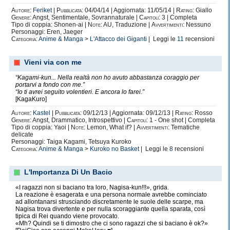
Autore:
Feriket
|
Pubblicata:
04/04/14 | Aggiornata: 11/05/14 |
Rating:
Giallo
Genere:
Angst, Sentimentale, Sovrannaturale |
Capitoli:
3 | Completa
Tipo di coppia: Shonen-ai |
Note:
AU, Traduzione |
Avvertimenti:
Nessuno
Personaggi: Eren, Jaeger
Categoria:
Anime & Manga
>
L'Attacco dei Giganti
| Leggi le
11
recensioni
Vieni via con me
“Kagami-kun... Nella realtà non ho avuto abbastanza coraggio per
portarvi a fondo con me.”
“Io ti avrei seguito volentieri. E ancora lo farei.”
[KagaKuro]
Autore:
Kastel
|
Pubblicata:
09/12/13 | Aggiornata: 09/12/13 |
Rating:
Rosso
Genere:
Angst, Drammatico, Introspettivo |
Capitoli:
1 - One shot | Completa
Tipo di coppia: Yaoi |
Note:
Lemon, What if? |
Avvertimenti:
Tematiche
delicate
Personaggi: Taiga Kagami, Tetsuya Kuroko
Categoria:
Anime & Manga
>
Kuroko no Basket
| Leggi le
8
recensioni
L'Importanza Di Un Bacio
«I ragazzi non si baciano tra loro, Nagisa-kun!!!», grida.
La reazione è esagerata e una persona normale avrebbe cominciato
ad allontanarsi strusciando discretamente le suole delle scarpe, ma
Nagisa trova divertente e per nulla scoraggiante quella sparata, così
tipica di Rei quando viene provocato.
«Mh? Quindi se ti dimostro che ci sono ragazzi che si baciano è ok?»