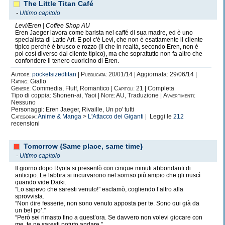
The Little Titan Café
-
Ultimo capitolo
Levi/Eren | Coffee Shop AU
Eren Jaeger lavora come barista nel caffé di sua madre, ed è uno
specialista di Latte Art. E poi c'è Levi, che non è esattamente il cliente
tipico perchè è brusco e rozzo (il che in realtà, secondo Eren, non è
poi così diverso dal cliente tipico), ma che soprattutto non fa altro che
confondere il tenero cuoricino di Eren.
Autore:
pocketsizedtitan
|
Pubblicata:
20/01/14 | Aggiornata: 29/06/14 |
Rating:
Giallo
Genere:
Commedia, Fluff, Romantico |
Capitoli:
21 | Completa
Tipo di coppia: Shonen-ai, Yaoi |
Note:
AU, Traduzione |
Avvertimenti:
Nessuno
Personaggi: Eren Jaeger, Rivaille, Un po' tutti
Categoria:
Anime & Manga
>
L'Attacco dei Giganti
| Leggi le
212
recensioni
Tomorrow {Same place, same time}
-
Ultimo capitolo
Il giorno dopo Ryota si presentò con cinque minuti abbondanti di
anticipo. Le labbra si incurvarono nel sorriso più ampio che gli riuscì
quando vide Daiki.
“Lo sapevo che saresti venuto!” esclamò, cogliendo l’altro alla
sprovvista.
“Non dire fesserie, non sono venuto apposta per te. Sono qui già da
un bel po’.”
“Però sei rimasto fino a quest’ora. Se davvero non volevi giocare con
me, te ne saresti potuto andare.”