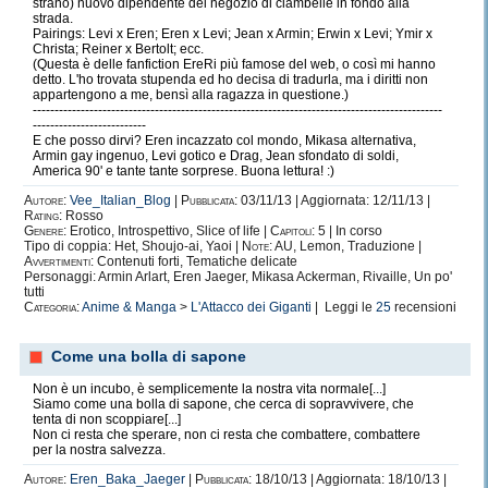
strano) nuovo dipendente del negozio di ciambelle in fondo alla
strada.
Pairings: Levi x Eren; Eren x Levi; Jean x Armin; Erwin x Levi; Ymir x
Christa; Reiner x Bertolt; ecc.
(Questa è delle fanfiction EreRi più famose del web, o così mi hanno
detto. L'ho trovata stupenda ed ho decisa di tradurla, ma i diritti non
appartengono a me, bensì alla ragazza in questione.)
----------------------------------------------------------------------------------------------
--------------------------
E che posso dirvi? Eren incazzato col mondo, Mikasa alternativa,
Armin gay ingenuo, Levi gotico e Drag, Jean sfondato di soldi,
America 90' e tante tante sorprese. Buona lettura! :)
Autore:
Vee_Italian_Blog
|
Pubblicata:
03/11/13 | Aggiornata: 12/11/13 |
Rating:
Rosso
Genere:
Erotico, Introspettivo, Slice of life |
Capitoli:
5 | In corso
Tipo di coppia: Het, Shoujo-ai, Yaoi |
Note:
AU, Lemon, Traduzione |
Avvertimenti:
Contenuti forti, Tematiche delicate
Personaggi: Armin Arlart, Eren Jaeger, Mikasa Ackerman, Rivaille, Un po'
tutti
Categoria:
Anime & Manga
>
L'Attacco dei Giganti
| Leggi le
25
recensioni
Come una bolla di sapone
Non è un incubo, è semplicemente la nostra vita normale[...]
Siamo come una bolla di sapone, che cerca di sopravvivere, che
tenta di non scoppiare[...]
Non ci resta che sperare, non ci resta che combattere, combattere
per la nostra salvezza.
Autore:
Eren_Baka_Jaeger
|
Pubblicata:
18/10/13 | Aggiornata: 18/10/13 |