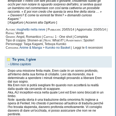
temporale » rivelò con fare piccato il giovane, chiudendo subito gli
occhi per non notare lo sguardo sorpreso dell'altro; si sentiva quasi
un bambino nel commentare con così tanta cattiveria un possibile
racconto. « E poi non credo che questa la vera fine della storia … »
« Davvero? E come la vorresti far finire? » domandò curioso
Kagami."
[
KagaKuro
| Accenni alla
OgiKuro
]
Autore:
mughetto nella neve
|
Pubblicata:
20/05/14 | Aggiornata: 20/05/14 |
Rating:
Verde
Genere:
Angst, Romantico |
Capitoli:
1 - One shot | Completa
Tipo di coppia: Shonen-ai |
Note:
What if? |
Avvertimenti:
Spoiler!
Personaggi: Taiga Kagami, Tetsuya Kuroko
Categoria:
Anime & Manga
>
Kuroko no Basket
| Leggi le
6
recensioni
To you, I give
-
Ultimo capitolo
Dopo una missione finita male, Eren cade in un sonno profondo,
all'interno della sua forma di cristallo. Levi sta morendo, ma è
determinato a spendere i minuti rimastigli provando a liberare Eren
dal suo sogno.
Ma Eren non si potrà svegliare fin quando non accetterà la realtà
dalla quale sta cercando di scappare.
Aka, AU incepition-esca nella quale Levi ed Eren sono bloccati in un
limbo.
Note: questa storia è una traduzione della omonima fic inglese a
opera di Feriket. Ho chiesto il permesso all'autrice di tradurla perché
l'ho trovata stupenda, davvero profonda emotivamente. Vi consiglio
davvero di dare un'occhiata, vi posso assicurare che non ve ne
pentirete.