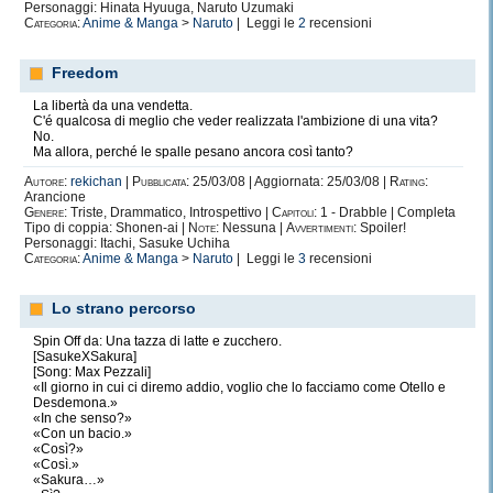
Artigianato (fanfiction)
17
10
+3
+4
Personaggi: Hinata Hyuuga, Naruto Uzumaki
Categoria:
Anime & Manga
>
Naruto
| Leggi le
2
recensioni
Artigianato (disegno)
9
5
+4
Freedom
Cosplay
10
10
La libertà da una vendetta.
C'é qualcosa di meglio che veder realizzata l'ambizione di una vita?
No.
Conoscenze (varie)
37
30
+3
+4
Ma allora, perché le spalle pesano ancora così tanto?
Autore:
rekichan
|
Pubblicata:
25/03/08 | Aggiornata: 25/03/08 |
Rating:
Diplomazia
2
0
+2
Arancione
Genere:
Triste, Drammatico, Introspettivo |
Capitoli:
1 - Drabble | Completa
Tipo di coppia: Shonen-ai |
Note:
Nessuna |
Avvertimenti:
Spoiler!
Grammatica
23
20
+3
Personaggi: Itachi, Sasuke Uchiha
Categoria:
Anime & Manga
>
Naruto
| Leggi le
3
recensioni
Guarire
8
5
+3
Lo strano percorso
Spin Off da: Una tazza di latte e zucchero.
7
5
+2
[SasukeXSakura]
Intimidire
[Song: Max Pezzali]
«Il giorno in cui ci diremo addio, voglio che lo facciamo come Otello e
Desdemona.»
Intuizione
3
0
+3
«In che senso?»
«Con un bacio.»
«Così?»
Intrattenere (artigianato)
12
10
+2
«Così.»
«Sakura…»