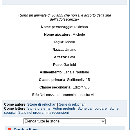
«Sono un animale di 30 anni che non si è accorto della fine
dell’adolescenza»
Nome personaggio:
rekichan
Nome giocatore:
Michele
Taglia:
Media
Razza:
Umano
Altezza:
Levi
Peso:
Garfield
Allineamento:
Legale Neutrale
Classe primaria
: Scrittore/liv. 15
Classe secondaria:
Editor/liv. 5
Età:
Nel mezzo del cammin di nostra vita
Segni particolari:
occhiali, codino
Come autore
:
Storie di rekichan
|
Serie di rekichan
Come lettore
:
Storie preferite
|
Autori preferiti
|
Storie da ricordare
|
Storie
Data creazione:
20/09/1988
seguite
|
Stato nel programma recensioni
Double Face