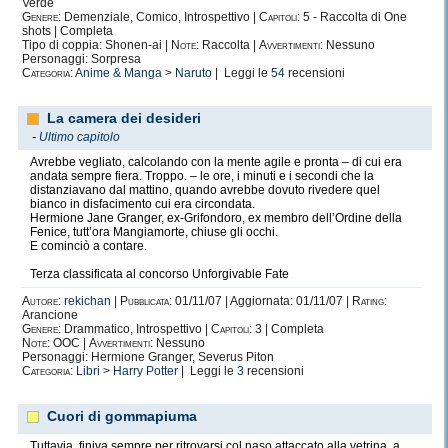
Verde
comincia ad avere le prime vere amicizie ai tempi del 56k. Su
MSN
Genere:
Demenziale, Comico, Introspettivo |
Capitoli:
5 - Raccolta di One
sviluppa la passione per i
GDR
che lo porteranno, alla tarda età di 27 anni,
shots | Completa
ad approcciarsi a
D&D
e successivamente a
Pathfinder
.
Tipo di coppia: Shonen-ai |
Note:
Raccolta |
Avvertimenti:
Nessuno
Personaggi: Sorpresa
Le sue dipendenze da
caffeina
e
nicotina
accentuano il carattere irritabile,
Categoria:
Anime & Manga
>
Naruto
| Leggi le
54
recensioni
scontroso e sarcastico, e lo portano alla inevitabile trasformazione in un
felino
che rizza il pelo in presenza di sconosciuti.
Fobico
fino alla nausea,
rude nel riferire il proprio pensiero, l’esemplare diventa cordiale se
La camera dei desideri
approcciato in
luoghi poco affollati
, su internet, o con
educazione
. È
possibile attirarlo con argomenti di suo interesse:
Dante Alighieri,
-
Ultimo capitolo
letteratura, buona musica, pomodori, gatti, cosplay e My Little Pony
.
Avrebbe vegliato, calcolando con la mente agile e pronta – di cui era
andata sempre fiera. Troppo. – le ore, i minuti e i secondi che la
Ha pubblicato due libri di cui non spaccia i titoli e sta lavorando al terzo.
distanziavano dal mattino, quando avrebbe dovuto rivedere quel
Nel frattempo accompagna il tutto con il mestiere di Editor per una CE e
bianco in disfacimento cui era circondata.
con il suo primo, vero lavoro:
fingersi un adulto responsabile
, quando si
Hermione Jane Granger, ex-Grifondoro, ex membro dell’Ordine della
comporta ancora come un adolescente.
Fenice, tutt’ora Mangiamorte, chiuse gli occhi.
Quando non scrive/edita/legge,
guarda serie TV
, fa
cosplay
,
gioca di
E cominciò a contare.
ruolo
con sua moglie e il gruppo di Pathfinder, o
gestisce gruppi FB di
dubbio gusto e utilità
.
Terza classificata al concorso Unforgivable Fate
Il suo
habitat naturale
è il letto, che è anche la sua postazione di lavoro. Di
Autore:
rekichan
|
Pubblicata:
01/11/07 | Aggiornata: 01/11/07 |
Rating:
tanto in tanto, specie nel periodo caldo, emigra verso il divano o la zona
Arancione
verde più vicino casa. La sua più grande attività sportiva è catturare
Genere:
Drammatico, Introspettivo |
Capitoli:
3 | Completa
Pokémon
e sollevare lattine di
Redbull
.
Note:
OOC |
Avvertimenti:
Nessuno
Personaggi: Hermione Granger, Severus Piton
Categoria:
Libri
>
Harry Potter
| Leggi le
3
recensioni
Cuori di gommapiuma
Tuttavia, finiva sempre per ritrovarsi col naso attaccato alla vetrina, a