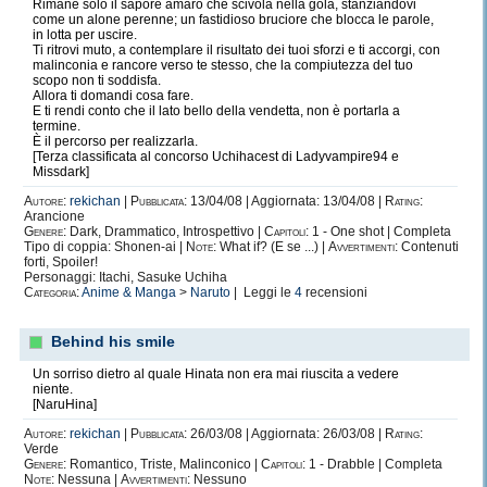
Rimane solo il sapore amaro che scivola nella gola, stanziandovi
come un alone perenne; un fastidioso bruciore che blocca le parole,
in lotta per uscire.
Ti ritrovi muto, a contemplare il risultato dei tuoi sforzi e ti accorgi, con
malinconia e rancore verso te stesso, che la compiutezza del tuo
Caratteristiche
Mod.
scopo non ti soddisfa.
Allora ti domandi cosa fare.
E ti rendi conto che il lato bello della vendetta, non è portarla a
Forza
12
+1
termine.
È il percorso per realizzarla.
[Terza classificata al concorso Uchihacest di Ladyvampire94 e
Destrezza
10
0
Missdark]
Autore:
rekichan
|
Pubblicata:
13/04/08 | Aggiornata: 13/04/08 |
Rating:
Costituzione
9
-1
Arancione
Genere:
Dark, Drammatico, Introspettivo |
Capitoli:
1 - One shot | Completa
Tipo di coppia: Shonen-ai |
Note:
What if? (E se ...) |
Avvertimenti:
Contenuti
Intelligenza
forti, Spoiler!
18
+4
Personaggi: Itachi, Sasuke Uchiha
Categoria:
Anime & Manga
>
Naruto
| Leggi le
4
recensioni
Saggezza
17
+3
Behind his smile
Carisma
15
+2
Un sorriso dietro al quale Hinata non era mai riuscita a vedere
niente.
[NaruHina]
Autore:
rekichan
|
Pubblicata:
26/03/08 | Aggiornata: 26/03/08 |
Rating:
Abilità
Tot.
Gradi
Bonus
Altro
Verde
Genere:
Romantico, Triste, Malinconico |
Capitoli:
1 - Drabble | Completa
Note:
Nessuna |
Avvertimenti:
Nessuno