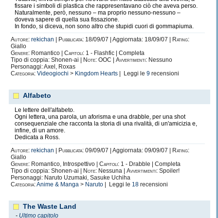
fissare i simboli di plastica che rappresentavano ciò che aveva perso.
Naturalmente, però, nessuno – ma proprio nessuno-nessuno –
doveva sapere di quella sua fissazione.
In fondo, si diceva, non sono altro che stupidi cuori di gommapiuma.
Autore:
rekichan
|
Pubblicata:
18/09/07 | Aggiornata: 18/09/07 |
Rating:
Giallo
Genere:
Romantico |
Capitoli:
1 - Flashfic | Completa
Tipo di coppia: Shonen-ai |
Note:
OOC |
Avvertimenti:
Nessuno
Personaggi: Axel, Roxas
Categoria:
Videogiochi
>
Kingdom Hearts
| Leggi le
9
recensioni
Alfabeto
Le lettere dell'alfabeto.
Ogni lettera, una parola, un aforisma e una drabble, per una shot
consequenziale che racconta la storia di una rivalità, di un'amicizia e,
infine, di un amore.
Dedicata a Ross.
Autore:
rekichan
|
Pubblicata:
09/09/07 | Aggiornata: 09/09/07 |
Rating:
Giallo
Genere:
Romantico, Introspettivo |
Capitoli:
1 - Drabble | Completa
Tipo di coppia: Shonen-ai |
Note:
Nessuna |
Avvertimenti:
Spoiler!
Personaggi: Naruto Uzumaki, Sasuke Uchiha
Categoria:
Anime & Manga
>
Naruto
| Leggi le
18
recensioni
The Waste Land
-
Ultimo capitolo