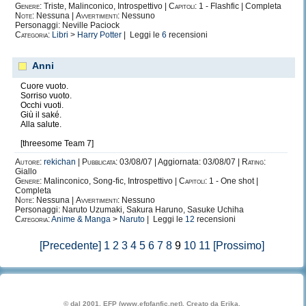
Genere:
Triste, Malinconico, Introspettivo |
Capitoli:
1 - Flashfic | Completa
Note:
Nessuna |
Avvertimenti:
Nessuno
Personaggi: Neville Paciock
Categoria:
Libri
>
Harry Potter
| Leggi le
6
recensioni
Anni
Cuore vuoto.
Sorriso vuoto.
Occhi vuoti.
Giù il saké.
Alla salute.
[threesome Team 7]
Autore:
rekichan
|
Pubblicata:
03/08/07 | Aggiornata: 03/08/07 |
Rating:
Giallo
Genere:
Malinconico, Song-fic, Introspettivo |
Capitoli:
1 - One shot |
Completa
Note:
Nessuna |
Avvertimenti:
Nessuno
Personaggi: Naruto Uzumaki, Sakura Haruno, Sasuke Uchiha
Categoria:
Anime & Manga
>
Naruto
| Leggi le
12
recensioni
[Precedente]
1
2
3
4
5
6
7
8
9
10
11
[Prossimo]
© dal 2001, EFP (www.efpfanfic.net). Creato da Erika.