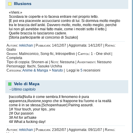
davvero di un testo.
Illusions
Al quarto livello, l’Editor acquista la capacità
Zen
. Può editare
qualsiasi testo senza farsi venire un’ulcera.
«Vieni.»
Al quinto livello, l’Editor acquista la capacità
Zero insulti
. Bonus
Scostava le coperte e lo faceva entrare nel proprio letto.
+10 sulle prove di
Volontà
contro
Autore Presuntuoso
,
Colleghi
[E poi era piacevole accucciarsi contro di lui. Si dormiva molto meglio
irritanti
,
Incompetenti
.
tra le braccia dell’aniki. Davvero molto, molto, molto meglio, perché
lui non gli avrebbe mai fatto male, come i mostri sotto il letto.]
Talenti
Quelle braccia lo lasciarono cadere.
[Storia partecipante al concorso di Suzako]
Scrivere prodigioso
: il soggetto acquista un +3 alla
Scrittura
.
Grammatica nazista:
il soggetto acquista un +3 alle prove di
Autore:
rekichan
|
Pubblicata:
14/12/07 | Aggiornata: 14/12/07 |
Rating:
Grammatica
.
Giallo
Individuazione grammaticale/sintattica/logico-strutturale
: il
Genere:
Malinconico, Song-fic, Introspettivo |
Capitoli:
1 - One shot |
soggetto acquista un +4 alle prove di
Percezione
per individuare
Completa
errori nella struttura della trama e nella grammatica di un testo.
Tipo di coppia: Shonen-ai |
Note:
Nessuna |
Avvertimenti:
Nessuno
Caffeinomane:
il soggetto può nutrirsi di caffè per un tot. di giorni a
Personaggi: Itachi, Sasuke Uchiha
settimana pari al suo modificatore di Cos. +1/2 del livello di classe
Categoria:
Anime & Manga
>
Naruto
| Leggi le
5
recensioni
comprensivo.
Velo di Maya
-
Ultimo capitolo
[raccolta]Nulla è come sembra.Il fenomeno è pura
Background
apparenza,illusione,sogno che si frappone tra l'uomo e la realtà
come è in se stessa.[Schopenhauer] Pairing assurdi.
Reki nasce in un paesino sperduto della campagna Toscana, dove
1# Your touch, your lips...you
acquisisce tratti sempre più da Elfo che da Umano. Impara a leggere molto
2# Our passion
prima di andare a scuola e sviluppa un carattere solitario e alienato,
3# Art for art'sake
complice anche la sua salute cagionevole, che lo porteranno, dopo molte
4# What a fucking day!
scelte sbagliate, a intraprendere la carriera di
Scrittore
e di
Editor
.
Autore:
rekichan
|
Pubblicata:
23/02/07 | Aggiornata: 09/11/07 |
Rating:
A causa della sua passione per i libri e la tendenza a starsene in solitaria,