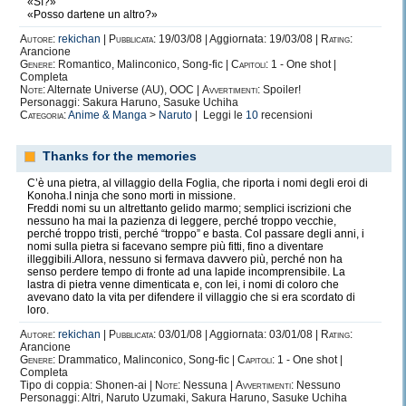
«Sì?»
Leggere
37
30
+3
+4
«Posso dartene un altro?»
Autore:
rekichan
|
Pubblicata:
19/03/08 | Aggiornata: 19/03/08 |
Rating:
Percezione
Arancione
8
5
+3
Genere:
Romantico, Malinconico, Song-fic |
Capitoli:
1 - One shot |
Completa
Note:
Alternate Universe (AU), OOC |
Avvertimenti:
Spoiler!
Professione (finto adulto)
33
30
+3
Personaggi: Sakura Haruno, Sasuke Uchiha
Categoria:
Anime & Manga
>
Naruto
| Leggi le
10
recensioni
Scrivere
37
30
+3
+4
Thanks for the memories
Sopravvivenza
3
0
+3
C’è una pietra, al villaggio della Foglia, che riporta i nomi degli eroi di
Konoha.I ninja che sono morti in missione.
Freddi nomi su un altrettanto gelido marmo; semplici iscrizioni che
nessuno ha mai la pazienza di leggere, perché troppo vecchie,
perché troppo tristi, perché “troppo” e basta. Col passare degli anni, i
Tot.
Base
Mod.
nomi sulla pietra si facevano sempre più fitti, fino a diventare
illeggibili.Allora, nessuno si fermava davvero più, perché non ha
senso perdere tempo di fronte ad una lapide incomprensibile. La
Tempra
7
+8
-1
lastra di pietra venne dimenticata e, con lei, i nomi di coloro che
avevano dato la vita per difendere il villaggio che si era scordato di
loro.
Riflessi
4
+4
0
Autore:
rekichan
|
Pubblicata:
03/01/08 | Aggiornata: 03/01/08 |
Rating:
Arancione
Genere:
Drammatico, Malinconico, Song-fic |
Capitoli:
1 - One shot |
Volontà
13
+10
+3
Completa
Tipo di coppia: Shonen-ai |
Note:
Nessuna |
Avvertimenti:
Nessuno
Personaggi: Altri, Naruto Uzumaki, Sakura Haruno, Sasuke Uchiha