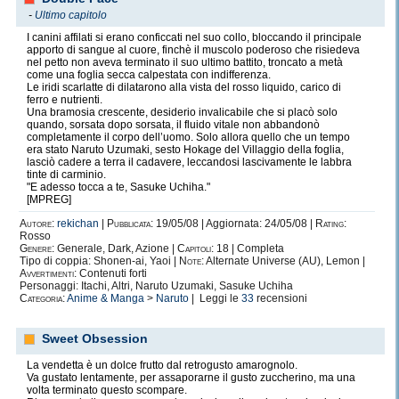
-
Ultimo capitolo
I canini affilati si erano conficcati nel suo collo, bloccando il principale
apporto di sangue al cuore, finchè il muscolo poderoso che risiedeva
nel petto non aveva terminato il suo ultimo battito, troncato a metà
come una foglia secca calpestata con indifferenza.
Le iridi scarlatte di dilatarono alla vista del rosso liquido, carico di
ferro e nutrienti.
Una bramosia crescente, desiderio invalicabile che si placò solo
quando, sorsata dopo sorsata, il fluido vitale non abbandonò
completamente il corpo dell’uomo. Solo allora quello che un tempo
era stato Naruto Uzumaki, sesto Hokage del Villaggio della foglia,
lasciò cadere a terra il cadavere, leccandosi lascivamente le labbra
tinte di carminio.
"E adesso tocca a te, Sasuke Uchiha."
[MPREG]
Autore:
rekichan
|
Pubblicata:
19/05/08 | Aggiornata: 24/05/08 |
Rating:
Rosso
Genere:
Generale, Dark, Azione |
Capitoli:
18 | Completa
Tipo di coppia: Shonen-ai, Yaoi |
Note:
Alternate Universe (AU), Lemon |
Avvertimenti:
Contenuti forti
CA
Arm.
Scudo
Des.
Taglia
Nat.
Dev.
Varie
Personaggi: Itachi, Altri, Naruto Uzumaki, Sasuke Uchiha
Categoria:
Anime & Manga
>
Naruto
| Leggi le
33
recensioni
11
0
0
0
0
0
0
+1
Sweet Obsession
La vendetta è un dolce frutto dal retrogusto amarognolo.
Va gustato lentamente, per assaporarne il gusto zuccherino, ma una
Dado vita
d6
volta terminato questo scompare.