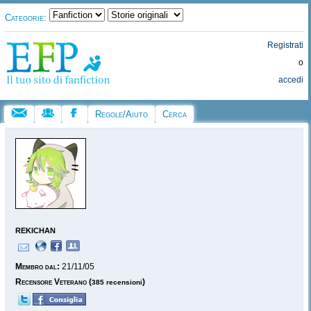
Categorie:
Registrati
o
accedi
Regole/Aiuto
Cerca
rekichan
Membro dal:
21/11/05
Recensore Veterano
(
)
385 recensioni