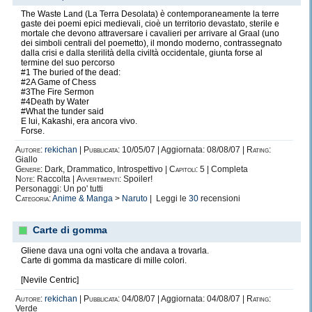
The Waste Land (La Terra Desolata) è contemporaneamente la terre
gaste dei poemi epici medievali, cioè un territorio devastato, sterile e
mortale che devono attraversare i cavalieri per arrivare al Graal (uno
dei simboli centrali del poemetto), il mondo moderno, contrassegnato
dalla crisi e dalla sterilità della civiltà occidentale, giunta forse al
termine del suo percorso
#1 The buried of the dead:
#2A Game of Chess
#3The Fire Sermon
#4Death by Water
#What the tunder said
E lui, Kakashi, era ancora vivo.
Forse.
Autore:
rekichan
|
Pubblicata:
10/05/07 | Aggiornata: 08/08/07 |
Rating:
Giallo
Genere:
Dark, Drammatico, Introspettivo |
Capitoli:
5 | Completa
Note:
Raccolta |
Avvertimenti:
Spoiler!
Personaggi: Un po' tutti
Categoria:
Anime & Manga
>
Naruto
| Leggi le
30
recensioni
Carte di gomma
Gliene dava una ogni volta che andava a trovarla.
Carte di gomma da masticare di mille colori.
[Nevile Centric]
Autore:
rekichan
|
Pubblicata:
04/08/07 | Aggiornata: 04/08/07 |
Rating:
Verde