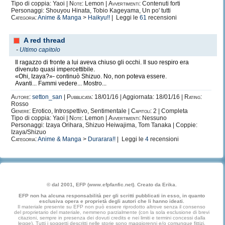
Tipo di coppia: Yaoi |
Note:
Lemon |
Avvertimenti:
Contenuti forti
Personaggi: Shouyou Hinata, Tobio Kageyama, Un po' tutti
Categoria:
Anime & Manga
>
Haikyu!!
| Leggi le
61
recensioni
A red thread
-
Ultimo capitolo
Il ragazzo di fronte a lui aveva chiuso gli occhi. Il suo respiro era
divenuto quasi impercettibile.
«Ohi, Izaya?»- continuò Shizuo. No, non poteva essere.
Avanti... Fammi vedere... Mostro...
Autore:
setton_san
|
Pubblicata:
18/01/16 | Aggiornata: 18/01/16 |
Rating:
Rosso
Genere:
Erotico, Introspettivo, Sentimentale |
Capitoli:
2 | Completa
Tipo di coppia: Yaoi |
Note:
Lemon |
Avvertimenti:
Nessuno
Personaggi: Izaya Orihara, Shizuo Heiwajima, Tom Tanaka | Coppie:
Izaya/Shizuo
Categoria:
Anime & Manga
>
Durarara!!
| Leggi le
4
recensioni
© dal 2001, EFP (www.efpfanfic.net). Creato da Erika.
EFP non ha alcuna responsabilità per gli scritti pubblicati in esso, in quanto
esclusiva opera e proprietà degli autori che li hanno ideati.
Il materiale presente su EFP non può essere riprodotto altrove senza il consenso
del proprietario del materiale, nemmeno parzialmente (con la sola esclusione di brevi
citazioni, sempre in presenza dei dovuti credits e nei limiti e termini concessi dalla
legge). Tutti i soggetti descritti nelle storie sono maggiorenni e/o comunque fittizi.