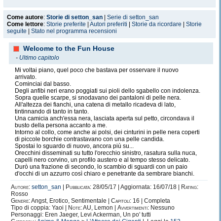
Come autore
:
Storie di setton_san
|
Serie di setton_san
Come lettore
:
Storie preferite
|
Autori preferiti
|
Storie da ricordare
|
Storie
seguite
|
Stato nel programma recensioni
Welcome to the Fun House
-
Ultimo capitolo
Mi voltai piano, quel poco che bastava per osservare il nuovo
arrivato.
Cominciai dal basso.
Degli anfibi neri erano poggiati sui pioli dello sgabello con indolenza.
Sopra quelle scarpe, si snodavano dei pantaloni di pelle nera.
All'altezza dei fianchi, una catena di metallo ricadeva di lato,
tintinnando di tanto in tanto.
Una camicia anch'essa nera, lasciata aperta sul petto, circondava il
busto della persona accanto a me.
Intorno al collo, come anche ai polsi, dei cinturini in pelle nera coperti
di piccole borchie contrastavano con una pelle candida.
Spostai lo sguardo di nuovo, ancora più su...
Orecchini disseminati su tutto l'orecchio sinistro, rasatura sulla nuca,
capelli nero corvino, un profilo austero e al tempo stesso delicato.
Durò una frazione di secondo, lo scambio di sguardi con un paio
d'occhi di un azzurro così chiaro e penetrante da sembrare bianchi.
Autore:
setton_san
|
Pubblicata:
28/05/17 | Aggiornata: 16/07/18 |
Rating:
Rosso
Genere:
Angst, Erotico, Sentimentale |
Capitoli:
16 | Completa
Tipo di coppia: Yaoi |
Note:
AU, Lemon |
Avvertimenti:
Nessuno
Personaggi: Eren Jaeger, Levi Ackerman, Un po' tutti