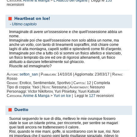
Categoria:
Anime & Manga
>
L'Attacco dei Giganti
| Leggi le
153
recensioni
Heartbeat on Ice!
-
Ultimo capitolo
Immaginate di avere un'ossessione e che quell'ossessione abbia un
nome.
Immaginate poi che quell'ossessione non solo abbia un nome, ma
anche un volto, con tanto di lineamenti sopraffini, iridi chiare come
laghi di alta montagna, capelli sottili e splendenti come fili d'argento.
Immaginate poi che a tutto ciò si sommi un fisico atletico e slanciato,
un fisico temprato da ore ed ore di rigorosi allenamenti, un fisico
abituato a danzare letteralmente sul ghiaccio.
Riuscite ad immaginarlo?
Autore:
setton_san
|
Pubblicata:
14/10/16 | Aggiornata: 23/03/17 |
Rating:
Rosso
Genere:
Erotico, Sentimentale, Sportivo |
Capitoli:
12 | Completa
Tipo di coppia: Yaoi |
Note:
Nessuna |
Avvertimenti:
Nessuno
Personaggi: Victor Nikiforov, Yuri Plisetsky, Yuuri Katsuki
Categoria:
Anime & Manga
>
Yuri on Ice
| Leggi le
127
recensioni
Duetto
Suonai seguendo le sue di dita, mettevo le mie ovunque fossero
state le sue un istante prima, per rincorrerle, per sentire se magari
quei tasti ancora ne trattenessero il calore.
Risi, quando le mie mani, goffe, si scontrarono con le sue, risi. Non
mi importava che il suono ogni tanto risultasse sgraziato, ridevo lo