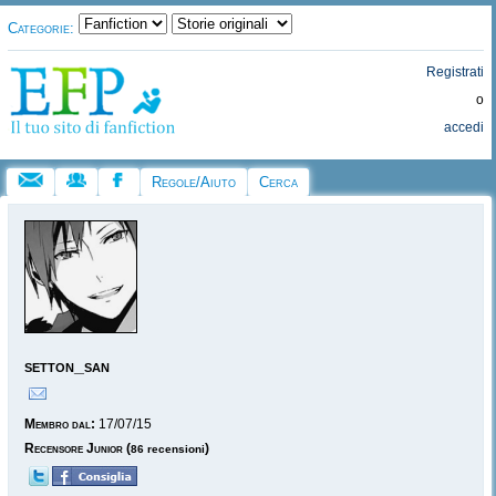
Categorie:
Registrati
o
accedi
Regole/Aiuto
Cerca
setton_san
Membro dal:
17/07/15
Recensore Junior
(
)
86 recensioni