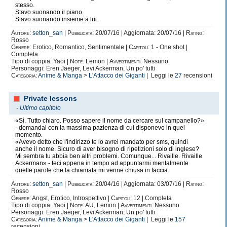
stesso.
Stavo suonando il piano.
Stavo suonando insieme a lui.
Autore:
setton_san
|
Pubblicata:
20/07/16 | Aggiornata: 20/07/16 |
Rating:
Rosso
Genere:
Erotico, Romantico, Sentimentale |
Capitoli:
1 - One shot |
Completa
Tipo di coppia: Yaoi |
Note:
Lemon |
Avvertimenti:
Nessuno
Personaggi: Eren Jaeger, Levi Ackerman, Un po' tutti
Categoria:
Anime & Manga
>
L'Attacco dei Giganti
| Leggi le
27
recensioni
Private lessons
-
Ultimo capitolo
«Sì. Tutto chiaro. Posso sapere il nome da cercare sul campanello?»
- domandai con la massima pazienza di cui disponevo in quel
momento.
«Avevo detto che l'indirizzo te lo avrei mandato per sms, quindi
anche il nome. Sicuro di aver bisogno di ripetizioni solo di inglese?
Mi sembra tu abbia ben altri problemi. Comunque... Rivaille. Rivaille
Ackerman» - feci appena in tempo ad appuntarmi mentalmente
quelle parole che la chiamata mi venne chiusa in faccia.
Autore:
setton_san
|
Pubblicata:
20/04/16 | Aggiornata: 03/07/16 |
Rating:
Rosso
Genere:
Angst, Erotico, Introspettivo |
Capitoli:
12 | Completa
Tipo di coppia: Yaoi |
Note:
AU, Lemon |
Avvertimenti:
Nessuno
Personaggi: Eren Jaeger, Levi Ackerman, Un po' tutti
Categoria:
Anime & Manga
>
L'Attacco dei Giganti
| Leggi le
157
recensioni