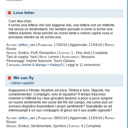
Love letter
Caro Iwa-chan,
ti scrivo una lettera che non leggerai mai, una lettera con un mittente,
ma senza un destinatario. Ho sempre pensato a come si scrive una
lettera d'amore, forse perché ne ricevo tante e volevo capire cosa si
provasse mentre se ne scrive una.
Autore:
setton_san
|
Pubblicata:
17/04/16 | Aggiornata: 17/04/16 |
Rating:
Rosso
Genere:
Erotico, Fluff, Romantico |
Capitoli:
1 - One shot | Completa
Tipo di coppia: Yaoi |
Note:
Lemon |
Avvertimenti:
Nessuno
Personaggi: Hajime Iwaizumi, Tooru Oikawa
Categoria:
Anime & Manga
>
Haikyu!!
| Leggi le
11
recensioni
We can fly
-
Ultimo capitolo
Kageyama e Hinata. Alzatore ed esca. Ombra e luce. Opposti, ma
complementari. Compagni, solo di squadra? Il tempo trascorso
insieme e l'affinità tra i due giocatori faranno a poco a poco sorgere
un nuovo sentimento nel cuore del Re del campo, ma come può un
sovrano dispotico trasmettere i propri sentimenti? Soprattutto se ad
interessargli è un suo compagno di gioco ed il suo esatto opposto?
Autore:
setton_san
|
Pubblicata:
08/01/16 | Aggiornata: 21/03/16 |
Rating:
Rosso
Genere:
Erotico, Sentimentale, Sportivo |
Capitoli:
9 | Completa