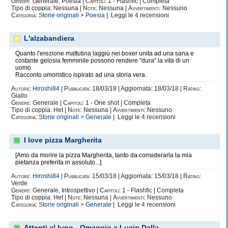
Genere:
Generale, Poesia |
Capitoli:
1 - Flashfic | Completa
Tipo di coppia: Nessuna |
Note:
Nessuna |
Avvertimenti:
Nessuno
Categoria:
Storie originali
>
Poesia
| Leggi le
4
recensioni
L'alzabandiera
Quanto l'erezione mattutina laggiù nei boxer unita ad una sana e
costante gelosia femminile possono rendere "dura" la vita di un
uomo.
Racconto umoristico ispirato ad una storia vera.
Autore:
Hiroshi84
|
Pubblicata:
18/03/18 | Aggiornata: 18/03/18 |
Rating:
Giallo
Genere:
Generale |
Capitoli:
1 - One shot | Completa
Tipo di coppia: Het |
Note:
Nessuna |
Avvertimenti:
Nessuno
Categoria:
Storie originali
>
Generale
| Leggi le
4
recensioni
I love pizza Margherita
[Amo da morire la pizza Margherita, tanto da considerarla la mia
pietanza preferita in assoluto...]
Autore:
Hiroshi84
|
Pubblicata:
15/03/18 | Aggiornata: 15/03/18 |
Rating:
Verde
Genere:
Generale, Introspettivo |
Capitoli:
1 - Flashfic | Completa
Tipo di coppia: Het |
Note:
Nessuna |
Avvertimenti:
Nessuno
Categoria:
Storie originali
>
Generale
| Leggi le
4
recensioni
Attenti al lupo - Omaggio a Lucio Dalla