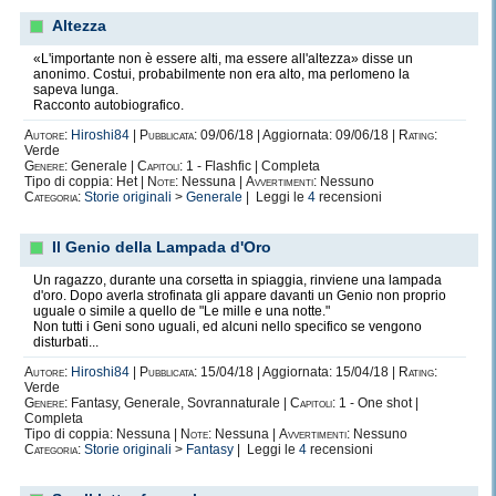
Altezza
«L'importante non è essere alti, ma essere all'altezza» disse un
anonimo. Costui, probabilmente non era alto, ma perlomeno la
sapeva lunga.
Racconto autobiografico.
Autore:
Hiroshi84
|
Pubblicata:
09/06/18 | Aggiornata: 09/06/18 |
Rating:
Verde
Genere:
Generale |
Capitoli:
1 - Flashfic | Completa
Tipo di coppia: Het |
Note:
Nessuna |
Avvertimenti:
Nessuno
Categoria:
Storie originali
>
Generale
| Leggi le
4
recensioni
Il Genio della Lampada d'Oro
Un ragazzo, durante una corsetta in spiaggia, rinviene una lampada
d'oro. Dopo averla strofinata gli appare davanti un Genio non proprio
uguale o simile a quello de "Le mille e una notte."
Non tutti i Geni sono uguali, ed alcuni nello specifico se vengono
disturbati...
Autore:
Hiroshi84
|
Pubblicata:
15/04/18 | Aggiornata: 15/04/18 |
Rating:
Verde
Genere:
Fantasy, Generale, Sovrannaturale |
Capitoli:
1 - One shot |
Completa
Tipo di coppia: Nessuna |
Note:
Nessuna |
Avvertimenti:
Nessuno
Categoria:
Storie originali
>
Fantasy
| Leggi le
4
recensioni