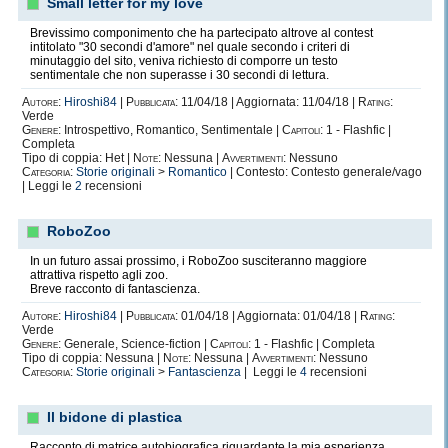
Small letter for my love
Brevissimo componimento che ha partecipato altrove al contest
intitolato "30 secondi d'amore" nel quale secondo i criteri di
minutaggio del sito, veniva richiesto di comporre un testo
sentimentale che non superasse i 30 secondi di lettura.
Autore:
Hiroshi84
|
Pubblicata:
11/04/18 | Aggiornata: 11/04/18 |
Rating:
Verde
Genere:
Introspettivo, Romantico, Sentimentale |
Capitoli:
1 - Flashfic |
Completa
Tipo di coppia: Het |
Note:
Nessuna |
Avvertimenti:
Nessuno
Categoria:
Storie originali
>
Romantico
| Contesto: Contesto generale/vago
| Leggi le
2
recensioni
RoboZoo
In un futuro assai prossimo, i RoboZoo susciteranno maggiore
attrattiva rispetto agli zoo.
Breve racconto di fantascienza.
Autore:
Hiroshi84
|
Pubblicata:
01/04/18 | Aggiornata: 01/04/18 |
Rating:
Verde
Genere:
Generale, Science-fiction |
Capitoli:
1 - Flashfic | Completa
Tipo di coppia: Nessuna |
Note:
Nessuna |
Avvertimenti:
Nessuno
Categoria:
Storie originali
>
Fantascienza
| Leggi le
4
recensioni
Il bidone di plastica
Racconto di matrice autobiografica riguardante la mia esperienza