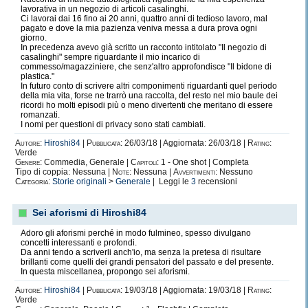
lavorativa in un negozio di articoli casalinghi.
Ci lavorai dai 16 fino ai 20 anni, quattro anni di tedioso lavoro, mal
pagato e dove la mia pazienza veniva messa a dura prova ogni
giorno.
In precedenza avevo già scritto un racconto intitolato "Il negozio di
casalinghi" sempre riguardante il mio incarico di
commesso/magazziniere, che senz'altro approfondisce "Il bidone di
plastica."
In futuro conto di scrivere altri componimenti riguardanti quel periodo
della mia vita, forse ne trarrò una raccolta, del resto nel mio baule dei
ricordi ho molti episodi più o meno divertenti che meritano di essere
romanzati.
I nomi per questioni di privacy sono stati cambiati.
Autore:
Hiroshi84
|
Pubblicata:
26/03/18 | Aggiornata: 26/03/18 |
Rating:
Verde
Genere:
Commedia, Generale |
Capitoli:
1 - One shot | Completa
Tipo di coppia: Nessuna |
Note:
Nessuna |
Avvertimenti:
Nessuno
Categoria:
Storie originali
>
Generale
| Leggi le
3
recensioni
Sei aforismi di Hiroshi84
Adoro gli aforismi perché in modo fulmineo, spesso divulgano
concetti interessanti e profondi.
Da anni tendo a scriverli anch'io, ma senza la pretesa di risultare
brillanti come quelli dei grandi pensatori del passato e del presente.
In questa miscellanea, propongo sei aforismi.
Autore:
Hiroshi84
|
Pubblicata:
19/03/18 | Aggiornata: 19/03/18 |
Rating:
Verde