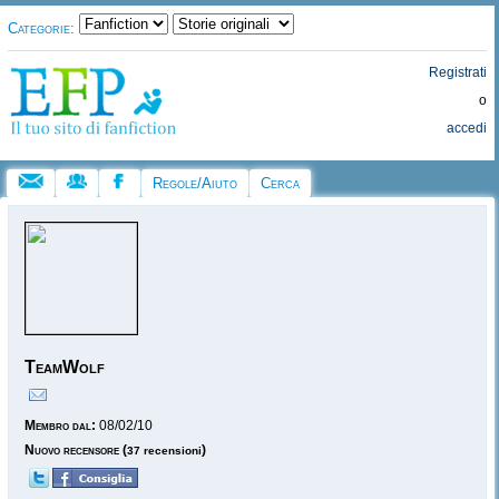
Categorie:
Registrati
o
accedi
Regole/Aiuto
Cerca
TeamWolf
Membro dal:
08/02/10
Nuovo recensore
(
)
37 recensioni