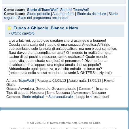
Come autore
:
Storie di TeamWolf
|
Serie di TeamWolf
Come lettore
:
Storie preferite
|
Autori preferiti
|
Storie da ricordare
|
Storie
seguite
|
Stato nel programma recensioni
Fuoco e Ghiaccio, Bianco e Nero
-
Ultimo capitolo
alve a tutti voi, coraggiose creature che vi accingete a leggere!
Questa storia parla del viaggio di una ragazza, Angelica. All'inizio
può sembrare solo la storia di un'apocalisse, ma non è così semplice.
Sarà davvero una semplice umana? O il mondo in realtà è un gran
casino di cui pochi, o nessuno, sanno qualcosa? Quale mondo,
quale vita, quale strada sceglierà di percorrere? Diventerà una
dittatrice temuta, oppure una regina amata dal suo popolo?
Abbandonate ogni speranza, o voi che entrate…o forse no?
(ambientata nello stesso mondo della serie NIGHTERS di Nydrali)
Autore:
TeamWolf
|
Pubblicata:
02/05/12 | Aggiornata: 13/09/12 |
Rating:
Giallo
Genere:
Avventura, Generale, Sovrannaturale |
Capitoli:
4 | In corso
Tipo di coppia: Nessuna |
Note:
Nessuna |
Avvertimenti:
Nessuno
Categoria:
Storie originali
>
Soprannaturale
| Leggi le
4
recensioni
© dal 2001, EFP (www.efpfanfic.net). Creato da Erika.