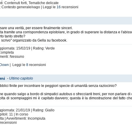
i: Contenuti forti, Tematiche delicate
: Contesto generale/vago | Leggi le
16
recensioni
sare una verità, per essere finalmente sinceri.
ta tramite una corrispondenza epistolare, in grado di superare la distanza e l'abisso 
to tanto stretto?
 scrivo" organizzato da Gella su facebook.
ggiornata: 15/02/19 | Rating: Verde
♫ Storie scritte a quattro mani con Soul Mancini ♫
 Completa
imenti: Nessuno
 Down
| Leggi le
8
recensioni
rni
-
Ultimo capitolo
blici finite per incontrare le peggiori specie di umanità senza raziocinio?
♫ Progetti con evelyn80 ♫
 quando salgo a bordo di simpatici autobus o sfreccianti treni, per non parlare di q
lta di scempiaggini mi è capitato davvero; questa è la dimostrazione del fatto che
 refuse
- storia scritta a quattro mani (
MultiBand/Crossover
)
della 4^C
di Kim - storie con lo stesso titolo e strettamente legate fra loro (
Mul
ggiornata: 21/01/19 | Rating: Giallo
toli: 11 | In corso
ta | Avvertimenti: Incompiuta
recensioni
♫ Storie scritte a quattro mani con Sakkaku ♫