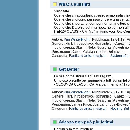
What a bullshit!
Part Time Partners
- Crossover tra alcuni no
Stronzate.
Quelle che si raccontano spesso ai giornalisti in
Quelle che si dicono per nascondere una verità 
Quelle che si portano fuori per non ammettere c
♫ Storie scr
Quelle che Daron e John si ripetono per non affr
[TERZA CLASSIFICATA a "Imagine your Otp Conte
Diario di Alan
di Sakkaku, ispirata alla mia
Autore:
Kim WinterNight
| Pubblicata: 12/01/19 | A
Samuele - Road To Alternative Endings
, rac
Genere: Fluff, Introspettivo, Romantico | Capitoli:
Tipo di coppia: Slash | Note: Nessuna | Avvertime
McHonnor
Personaggi: Daron Malakian, John Dolmayan
Fireworks
di Soul Mancini, una sorta di seq
Categoria:
Fanfic su artisti musicali
>
System of a
Il perché dell'imbarazzo
di evelyn80, ispirat
H come Handicap
di Sabriel_Little Storm, d
Get Better
Mela
di Scaramouch_e, ispirata alla mia
Sep
Alive again
di evelyn80, ispirata alla mia dr
La mia prima storia su questi ragazzi.
Un piccolo scritto per augurare a tutti voi un fe
Vincerò per te
di Soul Mancini, ispirata alla
- SECONDA CLASSIFICATA a pari merito a "Il cont
It shouldn’t bother me
di Soul Mancini, ispir
Autore:
Kim WinterNight
| Pubblicata: 25/12/18 | A
Dog, kindness and jealousy
di Sakkaku, in c
Genere: Fluff, Introspettivo, Romantico | Capitoli:
Tipo di coppia: Slash | Note: Nessuna | Avvertime
Personaggi: James Price, Joe Langridge-Brown,
Categoria:
Fanfic su artisti musicali
>
Nothing But
Adesso non può più ferirmi
Un film può farci riflettere.