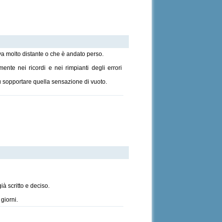
[Joey Jordison]
va molto distante o che è andato perso.
nte nei ricordi e nei rimpianti degli errori
 faccio un sacco di altre cose che la gente fa.
 questione di ciò che è importante per ciascuno.
ù sopportare quella sensazione di vuoto.
[Mike Patton]
ssuto e di chi ha sognato grazie ad esso.
[Carlos Ruiz Zafón]
à scritto e deciso.
 giorni.
[Joey Jordison]