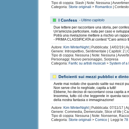
Tipo di coppia: Slash | Note: Nessuna | Avvertiment
Categoria:
Storie originali
>
Romantico
| Contesto
I Confess
-
Ultimo capitolo
Due lettere per raccontare una storia, per confes
Un'amicizia particolare, nata per caso e sviluppa
Potrà una rivelazione mettere a rischio un rappor
- PRIMA CLASSIFICATA al contest "Caro amico ti
Autore:
Kim WinterNight
| Pubblicata: 14/02/19 | A
Genere: Introspettivo, Sentimentale | Capitoli: 2 |
Tipo di coppia: Nessuna | Note: Nessuna | Avvert
Personaggi: Nuovo personaggio, Sorpresa
La Religione Soadjiana
(
System of a Down
)
Categoria:
Fanfic su artisti musicali
>
System of a
Oh, quasi me ne dimenticavo!
(
The Who
)
Hey, WhatsApp?
(
System of a Down
)
Deficienti sui mezzi pubblici e dinto
Avete mai notato che quando salite sui mezzi pub
Non serve che lo neghiate, capita a tutti!
Ebbene, ho deciso di raccontarvi cosa capita a me
Insomma, tutto ciò che leggerete in questa racco
della nostra fantasia o immaginazione!
We're going to make them an offer they can't
Gli sfigati della 4^C
di Evelyn /
Gli sfigati 
Autore:
Kim WinterNight
| Pubblicata: 07/11/17 | A
Genere: Commedia, Demenziale, Slice of life | Capi
Tipo di coppia: Nessuna | Note: Nonsense, Raccol
Categoria:
Storie originali
>
Comico
| Leggi le
78