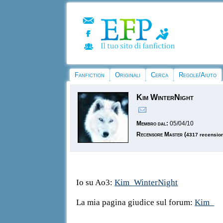
Fanfiction
Originali
Cerca
Regole/Aiuto
Kim WinterNight
Membro dal:
05/04/10
Recensore Master
(
4317 recensio
Io su Ao3:
Kim_WinterNight
La mia pagina giudice sul forum:
Kim_