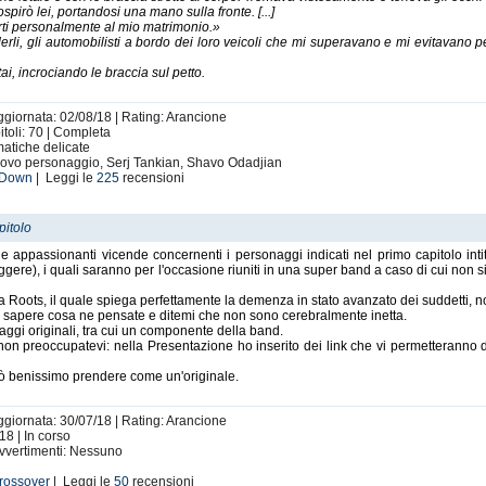
spirò lei, portandosi una mano sulla fronte. [...]
arti personalmente al mio matrimonio.»
erli, gli automobilisti a bordo dei loro veicoli che mi superavano e mi evitavano 
, incrociando le braccia sul petto.
Aggiornata: 02/08/18 | Rating: Arancione
toli: 70 | Completa
matiche delicate
ovo personaggio, Serj Tankian, Shavo Odadjian
 Down
| Leggi le
225
recensioni
pitolo
e appassionanti vicende concernenti i personaggi indicati nel primo capitolo inti
 leggere), i quali saranno per l'occasione riuniti in una super band a caso di cui non s
 Roots, il quale spiega perfettamente la demenza in stato avanzato dei suddetti, non
i sapere cosa ne pensate e ditemi che non sono cerebralmente inetta.
Illustrazione dei miei Martin&Joe realizzata da
Carmaux_95
naggi originali, tra cui un componente della band.
ò, non preoccupatevi: nella Presentazione ho inserito dei link che vi permetteranno di
i può benissimo prendere come un'originale.
Aggiornata: 30/07/18 | Rating: Arancione
18 | In corso
 Avvertimenti: Nessuno
rossover
| Leggi le
50
recensioni