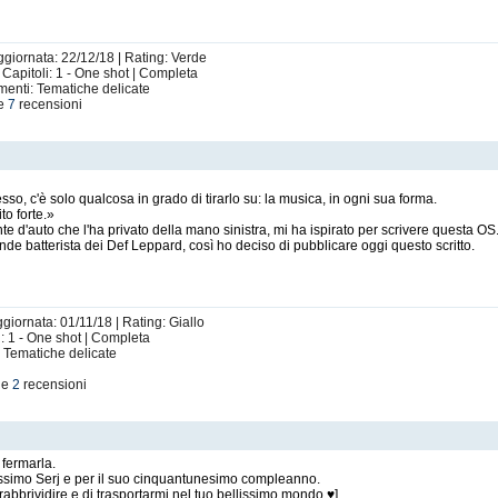
♫ 10 anni su EFP ♫
ggiornata: 22/12/18 | Rating: Verde
Capitoli: 1 - One shot | Completa
menti: Tematiche delicate
ogno
di Juriaka (
Nothing But Thieves
)
le
7
recensioni
JD (
Demenziale
)
ancini (
Faith No More
)
(
Poesia
)
o, c'è solo qualcosa in grado di tirarlo su: la musica, in ogni sua forma.
to forte.»
m (
The Good Doctor
)
te d'auto che l'ha privato della mano sinistra, mi ha ispirato per scrivere questa OS
e batterista dei Def Leppard, così ho deciso di pubblicare oggi questo scritto.
lyn80 (
Faith No More
)
ico
)
ggiornata: 01/11/18 | Rating: Giallo
li: 1 - One shot | Completa
: Tematiche delicate
♫ 11 anni su EFP ♫
le
2
recensioni
eves
)
 fermarla.
atissimo Serj e per il suo cinquantunesimo compleanno.
i rabbrividire e di trasportarmi nel tuo bellissimo mondo ♥]