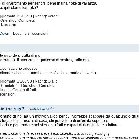
♫ Compleanno 2020 ♫
' di divertimento per sentirsi bene in una notte di vacanza.
accapricciante karaoke?
ggiornata: 21/08/18 | Rating: Verde
- One shot | Completa
ini (
Drammatico
)
i: Nessuno
 Down
| Leggi le
3
recensioni
rm (
Romantico
)
i Carmaux_95 (
Queen
)
tto quando si tratta di me.
♫ Altri ♫
sperando di aver creato qualcosa di vostro gradimento.
na sensazione addosso.
kin Park
)
divano soltanto i rumori della città e il mormorio del vento.
ggiornata: 15/08/18 | Rating: Giallo
apitoli: 1 - One shot | Completa
menti: Contenuti forti
ecensioni
 in the sky?
-
Ultimo capitolo
nuno di noi ha un motivo valido per cui vorrebbe scappare da qualcuno o qualco
uga, chi per uscire di casa, chi per volere di un'entità superiore...
ibertà e per rendere noi stessi più forti e capaci di ricominciare a lottare.
iù a stare rinchiuso in casa, forse stavolta avevo esagerato. [...]
ne fetale e con le braccia strette al corpo. Tremava vistosamente e teneva gli occhi 