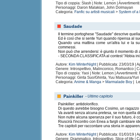
Tipo di coppia: Slash | Note: Lemon | Avvertiment
When you have the power of music within your soul 
Personaggi: Daron Malakian, John Dolmayan
Categoria:
Fanfic su artisti musicali
>
System of a
Saudade
Il termine portoghese "Saudade" descrive quella
Ed è così che si sente Yuri quando ripensa al su
Quando una mattina come un'altra lui e la sua 
Ognuno nella vita fa una moltitudine di cose. La mi
commessi.
Non mi prendo pause, non riposo, non stacco. Ognuno
Non può che arrendersi: è giunto il momento di a
Se qualcosa è importante, il tempo lo si trova. Per
- SECONDA CLASSIFICATA al contest "Abbia inizi
Autore:
Kim WinterNight
| Pubblicata: 23/03/19 | 
Genere: Introspettivo, Malinconico, Romantico | Ca
Tipo di coppia: Yaoi | Note: Lemon | Avvertimenti
Personaggi: Ginta Suo/Ghinta, Yuu Matsuura/Yuri
Categoria:
Anime & Manga
>
Marmalade Boy
| Le
Ogni libro, ogni volume che vedi possiede un'anima, l
Painkiller
-
Ultimo capitolo
Painkiller: antidolorifico.
Di questo avrebbe bisogno Cosimo, un ragazzo di 
Va avanti senza alcuna pretesa, se non quella di 
Non nutre alcuna speranza per il suo futuro, è co
Riuscirà l'incontro con Enea a fargli cambiare i
Tre capitoli per raccontare una storia in apparenza
You can't give up in life. You just can't do it, no mat
Autore:
Kim WinterNight
| Pubblicata: 01/03/19 | 
Genere: Drammatico, Introspettivo, Slice of life | C