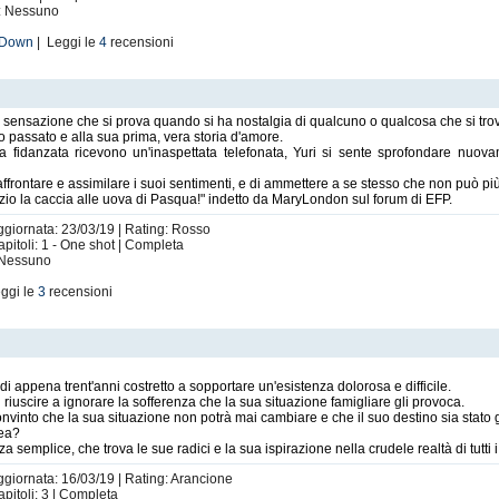
i: Nessuno
and your heart, nothing can stop you.
 Down
| Leggi le
4
recensioni
 sensazione che si prova quando si ha nostalgia di qualcuno o qualcosa che si tro
o passato e alla sua prima, vera storia d'amore.
fidanzata ricevono un'inaspettata telefonata, Yuri si sente sprofondare nuovame
a sembra essere un po' unidimensionale: faccio musica. Non vado in vacanza, non
 ha la stessa quantità di tempo assegnato nel corso della giornata, è solo una
ffrontare e assimilare i suoi sentimenti, e di ammettere a se stesso che non può pi
 me fare musica è normale come lavarsi i denti o cagare. Quando devi, devi!
o la caccia alle uova di Pasqua!" indetto da MaryLondon sul forum di EFP.
Aggiornata: 23/03/19 | Rating: Rosso
pitoli: 1 - One shot | Completa
: Nessuno
ggi le
3
recensioni
'anima di chi lo ha scritto e l'anima di coloro che lo hanno letto, di chi ha vi
appena trent'anni costretto a sopportare un'esistenza dolorosa e difficile.
riuscire a ignorare la sofferenza che la sua situazione famigliare gli provoca.
nvinto che la sua situazione non potrà mai cambiare e che il suo destino sia stato gi
dea?
 semplice, che trova le sue radici e la sua ispirazione nella crudele realtà di tutti i
ter what it is that is going on.
Aggiornata: 16/03/19 | Rating: Arancione
apitoli: 3 | Completa