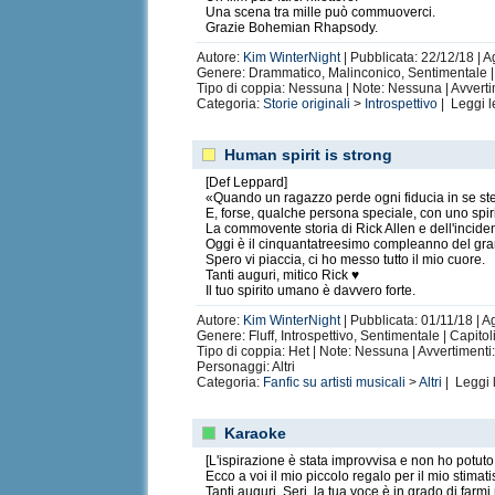
Una scena tra mille può commuoverci.
Grazie Bohemian Rhapsody.
Autore:
Kim WinterNight
| Pubblicata: 22/12/18 | A
Genere: Drammatico, Malinconico, Sentimentale | 
Tipo di coppia: Nessuna | Note: Nessuna | Avverti
Fra i pezzi di un puzzle, prende forma un s
Categoria:
Storie originali
>
Introspettivo
| Leggi 
Di ciano, auguri e autocertificazioni…
di SS
Sjel
di falcediluna_ (
Introspettivo
)
Human spirit is strong
It’s about to remind us we’re alive
di Soul M
[Def Leppard]
Un colore a me ignoto
di alessandroago_94 
«Quando un ragazzo perde ogni fiducia in se stess
Senza titolo
di Carmaux_95 (
Romantico
)
E, forse, qualche persona speciale, con uno spiri
Biscotti al Cioccolato
di Sabriel_Little Stor
La commovente storia di Rick Allen e dell'inciden
Oggi è il cinquantatreesimo compleanno del grand
Sono in tuo potere, ed è ciò che voglio
di eve
Spero vi piaccia, ci ho messo tutto il mio cuore.
Letter to Dana
di FrenzIsInfected (
Drammat
Tanti auguri, mitico Rick ♥
17 maggio
di JustBigin45 (
Poesia
)
Il tuo spirito umano è davvero forte.
Autore:
Kim WinterNight
| Pubblicata: 01/11/18 | A
Genere: Fluff, Introspettivo, Sentimentale | Capito
Tipo di coppia: Het | Note: Nessuna | Avvertimenti
Personaggi: Altri
Categoria:
Fanfic su artisti musicali
>
Altri
| Leggi 
Karaoke
Shameless
di Carmaux_95 (
Nothing But Thi
[L'ispirazione è stata improvvisa e non ho potuto
Ecco a voi il mio piccolo regalo per il mio stim
Tanti auguri, Serj, la tua voce è in grado di farm