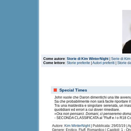
Come autore
:
Storie di Kim WinterNight
|
Serie di Kim
Come lettore
:
Storie preferite
|
Autori preferiti
|
Storie d
Special Times
John vuole che Daron dimentichi una lite avvenut
Sa che probabilmente non sarà facile riportare i
Tra una maldestra e singolare serenata, un inaspe
quotidiani ed errori a cui dover rimediare.
«Ora non pensarci. Domani, ci penseremo doma
- SECONDA CLASSIFICATA al "Fluff e / o R18 Con
Autore:
Kim WinterNight
| Pubblicata: 29/03/19 | 
Genere: Erotico, Fluff, Romantico | Capitoli: 1 - O