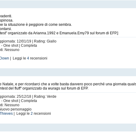
stri OC (
Commedia
)
vadenti.
spinosa.
he la situazione è peggiore di come sembra.
itte da fantastici autori di EFP, ispirate a delle mie
ontarsi.
st" organizzato da Arianna.1992 e Emanuela.Emy79 sul forum di EFP.]
Rapture
ggiornata: 12/01/19 | Rating: Giallo
colta (pubblicata sul mio profilo) di finali alternativi per la mia long
Samuele
, 
 1 - One shot | Completa
nti: Nessuno
uel della mia
Firenze
 Down
| Leggi le
4
recensioni
a dalla mia drabble
Imbarazzo
rabble ispirata ai miei personaggi originali
Martin&Joe
t
abble
Disperazione
lice Natale, e per ricordarci che a volte basta davvero poco perché una giornata qual
 mia long interattiva
SOAD-Factor
est del fluff" organizzato da wurags sul forum di EFP.
ata alla mia drabble
Puzze sospette
ggiornata: 25/12/18 | Rating: Verde
ui sono presenti i miei
Martin&Joe
 1 - One shot | Completa
nti: Nessuno
 Nuovo personaggio
 Thieves
| Leggi le
2
recensioni
♫ Regali ♫