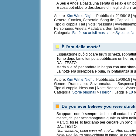
A Serj e Angela basta una serata di relax e un po
E cosa potrebbero desiderare di meglio di un r
Autore:
Kim WinterNight
| Pubblicata: 21/08/18 | A
Genere: Comico, Generale, Song-fic | Capitoli: 1 
You came from out of nowhere
di Soul Manc
Tipo di coppia: Het | Note: Nessuna | Avvertiment
Solitaire
di evelyn80 (
Faith No More
)
Personaggi: Angela Madatyan, Serj Tankian
Categoria:
Fanfic su artisti musicali
>
System of a
Dawn into the twilight
di Sabriel_Little Sto
Don't you know, honey, that love's a game?
d
È l'ora della morte!
L'ispirazione può giocare brutti scherzi, soprattu
Torno dopo tanto tempo a pubblicare un horror, 
DAL TESTO:
Marta si alzò per andare in bagno con una stra
Riposo
di SamHetfield (
Queen/Metallica/Lin
La notte era silenziosa e buia, in lontananza si u
Autore:
Kim WinterNight
| Pubblicata: 15/08/18 | A
Genere: Drammatico, Sovrannaturale, Suspence | C
Tipo di coppia: Nessuna | Note: Nonsense | Avverti
Categoria:
Storie originali
>
Horror
| Leggi le
10
r
Do you ever believe you were stuck
Scappare non è sempre simbolo di codardia. Og
mente, chi per accompagnare qualcun altro nella f
Ma tutti, forse, lo facciamo per cercare un po' di l
DAL TESTO:
Una vacanza, ecco cosa mi serviva. Non riuscivo p
Notai una figura rannicchiata in fondo, in posizio