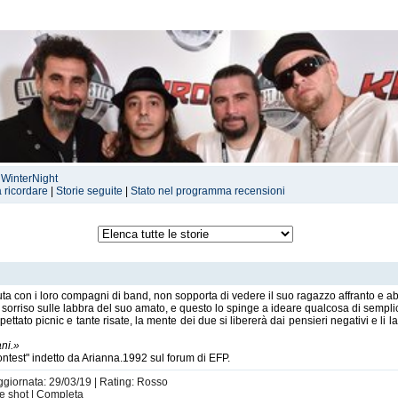
 WinterNight
a ricordare
|
Storie seguite
|
Stato nel programma recensioni
a con i loro compagni di band, non sopporta di vedere il suo ragazzo affranto e ab
l sorriso sulle labbra del suo amato, e questo lo spinge a ideare qualcosa di sempl
ttato picnic e tante risate, la mente dei due si libererà dai pensieri negativi e li 
ni.»
test" indetto da Arianna.1992 sul forum di EFP.
Aggiornata: 29/03/19 | Rating: Rosso
ne shot | Completa