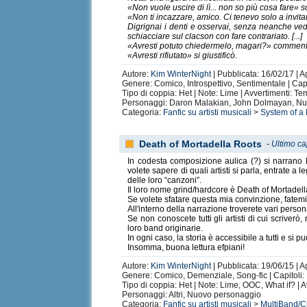
«Non vuole uscire di lì... non so più cosa fare» so
«Non ti incazzare, amico. Ci tenevo solo a invit
Digrignai i denti e osservai, senza neanche ved
schiacciare sul clacson con fare contrariato. [...]
«Avresti potuto chiedermelo, magari?» commentai
«Avresti rifiutato» si giustificò.
Autore:
Kim WinterNight
| Pubblicata: 16/02/17 | 
Genere: Comico, Introspettivo, Sentimentale | Capi
Tipo di coppia: Het | Note: Lime | Avvertimenti: Te
Personaggi: Daron Malakian, John Dolmayan, Nu
Categoria:
Fanfic su artisti musicali
>
System of a
Death of Mortadella Roots
-
Ultimo ca
In codesta composizione aulica (?) si narrano l
volete sapere di quali artisti si parla, entrate a
delle loro “canzoni”.
Il loro nome grind/hardcore è Death of Mortadella
Se volete sfatare questa mia convinzione, fatem
All'interno della narrazione troverete vari perso
Se non conoscete tutti gli artisti di cui scriver
loro band originarie.
In ogni caso, la storia è accessibile a tutti e s
Insomma, buona lettura efpiani!
Autore:
Kim WinterNight
| Pubblicata: 19/06/15 | 
Genere: Comico, Demenziale, Song-fic | Capitoli: 
Tipo di coppia: Het | Note: Lime, OOC, What if? |
Personaggi: Altri, Nuovo personaggio
Categoria:
Fanfic su artisti musicali
>
MultiBand/C