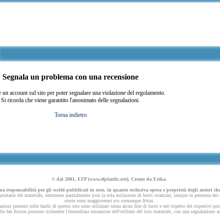
Segnala un problema con una recensione
 un account sul sito per poter segnalare una violazione del regolamento.
Si ricorda che viene garantito l'anonimato delle segnalazioni.
Torna indietro
© dal 2001, EFP (www.efpfanfic.net). Creato da Erika.
 responsabilità per gli scritti pubblicati in esso, in quanto esclusiva opera e proprietà degli autori che
ietario del materiale, nemmeno parzialmente (con la sola esclusione di brevi citazioni, sempre in presenza dei dov
storie sono maggiorenni e/o comunque fittizi.
azioni presenti nelle fanfic di questo sito sono utilizzati senza alcun fine di lucro e nel rispetto dei rispettivi pro
 nelle fan fiction possono richiedere l'immediata cessazione dell'utilizzo del loro materiale, con una segnalazione