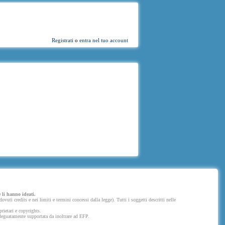
Registrati
o
entra nel tuo account
 li hanno ideati.
uti credits e nei limiti e termini concessi dalla legge). Tutti i soggetti descritti nelle
prietari e copyrights.
 adeguatamente supportata da inoltrare ad EFP.