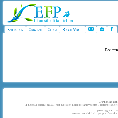
Fanfiction
Originali
Cerca
Regole/Aiuto
Devi avere
EFP non ha alcuna
Il materiale presente su EFP non può essere riprodotto altrove senza il consenso del propr
I personaggi e le situ
I detentori dei diritti di copyright sfruttati