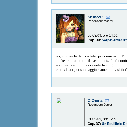
Shiho93
Recensore Master
03/09/09, ore 14:01
Cap. 38:
Serpeverde/Gri
no, non mi ha fatto schifo. però non vedo l'or
anche ironico, tutto il casino iniziale è com
scappato via... non mi ricordo bene...).
ciao, al tuo prossimo aggiornamento by shiho
CiOccia
Recensore Junior
01/09/09, ore 12:51
Cap. 37:
Un Equilibrio Ri