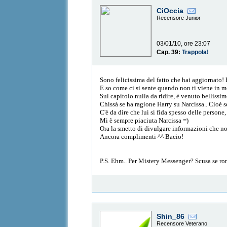
CiOccia
Recensore Junior
03/01/10, ore 23:07
Cap. 39:
Trappola!
Sono felicissima del fatto che hai aggiornato! 
E so come ci si sente quando non ti viene in me
Sul capitolo nulla da ridire, è venuto belliss
Chissà se ha ragione Harry su Narcissa.. Cioè s
C'è da dire che lui si fida spesso delle person
Mi è sempre piaciuta Narcissa =)
Ora la smetto di divulgare informazioni che n
Ancora complimenti ^^ Bacio!
P.S. Ehm.. Per Mistery Messenger? Scusa se ro
Shin_86
Recensore Veterano