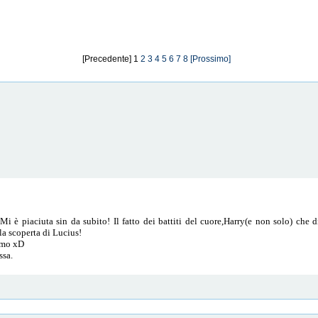
[Precedente] 1
2
3
4
5
6
7
8
[Prossimo]
i è piaciuta sin da subito! Il fatto dei battiti del cuore,Harry(e non solo) che 
la scoperta di Lucius!
simo xD
ssa.