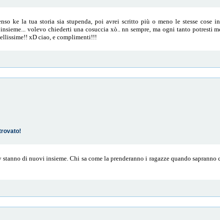
o ke la tua storia sia stupenda, poi avrei scritto più o meno le stesse cose in t
insieme... volevo chiederti una cosuccia xò.. nn sempre, ma ogni tanto potresti me
bellissime!! xD ciao, e complimenti!!!
trovato!
sy stanno di nuovi insieme. Chi sa come la prenderanno i ragazze quando sapranno 
.