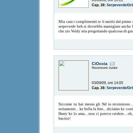
03/09/09, ore 16:22
Cap. 38:
Serpeverde/Gri
Mia cara i complimemti te li meriti dal primo 
serpeverde beh si dovrebbe manngiare anche lu
che zio Voldy stia progettando qualcosa di gran
CiOccia
Recensore Junior
03/09/09, ore 14:05
Cap. 38:
Serpeverde/Gri
Siccome tu hai messo gli Nd io recensiono...
seriamente... ke bella la fine... diciamo ke c
Harry ke lo ama... non ci potevo credere... oh
bacioo!