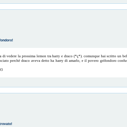
fondoro!
a di vedere la prossima lemon tra harry e draco (*ç*). comunque hai scritto un bel 
inciato perchè draco aveva detto ha harry di amarlo, e il povero grifondoro conf
93
trovato!