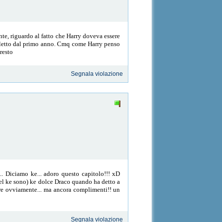
nte, riguardo al fatto che Harry doveva essere
l letto dal primo anno. Cmq come Harry penso
resto
Segnala violazione
.. Diciamo ke... adoro questo capitolo!!! xD
uel ke sono) ke dolce Draco quando ha detto a
care ovviamente... ma ancora complimenti!! un
Segnala violazione