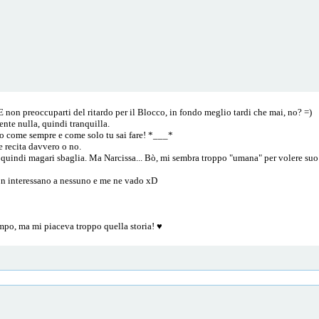
E non preoccuparti del ritardo per il Blocco, in fondo meglio tardi che mai, no? =)
nte nulla, quindi tranquilla.
imo come sempre e come solo tu sai fare! *___*
e recita davvero o no.
e, quindi magari sbaglia. Ma Narcissa... Bò, mi sembra troppo "umana" per volere suo
on interessano a nessuno e me ne vado xD
mpo, ma mi piaceva troppo quella storia! ♥