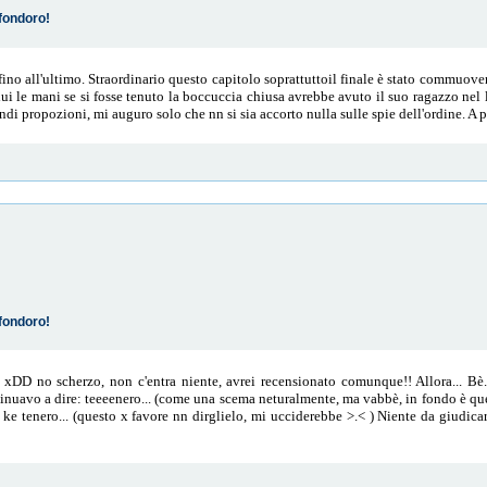
fondoro!
fino all'ultimo. Straordinario questo capitolo soprattuttoil finale è stato commuove
i le mani se si fosse tenuto la boccuccia chiusa avrebbe avuto il suo ragazzo ne
di propozioni, mi auguro solo che nn si sia accorto nulla sulle spie dell'ordine. A p
fondoro!
 xDD no scherzo, non c'entra niente, avrei recensionato comunque!! Allora... Bè.
ontinuavo a dire: teeeenero... (come una scema neturalmente, ma vabbè, in fondo è q
, ke tenero... (questo x favore nn dirglielo, mi ucciderebbe >.< ) Niente da giudi