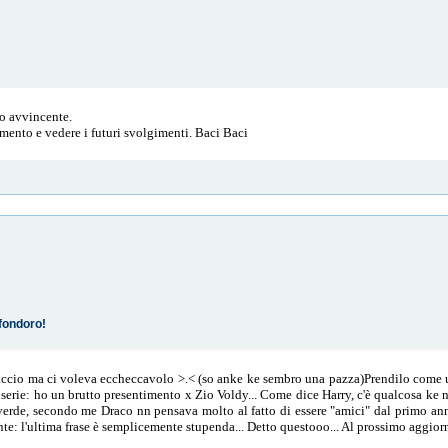
o avvincente.
mento e vedere i futuri svolgimenti. Baci Baci
fondoro!
ccio ma ci voleva eccheccavolo >.< (so anke ke sembro una pazza)Prendilo come una
 serie: ho un brutto presentimento x Zio Voldy... Come dice Harry, c'è qualcosa ke n
everde, secondo me Draco nn pensava molto al fatto di essere "amici" dal primo ann
te: l'ultima frase è semplicemente stupenda... Detto questooo... Al prossimo aggio