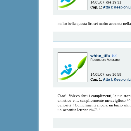
14/05/07, ore 19:31
Cap. 1:
Atto I: Keep on L
molto bella questa fic. sei molto accurata nella
white_tifa
Recensore Veterano
14/05/07, ore 16:59
Cap. 1:
Atto I: Keep on L
Ciao!! Volevo farti i complimenti, la tua stori
ermetico e..... semplicemente meraviglioso ^^!
curiosità!! Complimenti ancora, un bacio white_
un' accanita lettrice ^////^!!