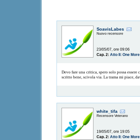
SoavisLabes
Nuovo recensore
23/05/07, ore 09:06
Cap. 2:
Atto II: One More
Devo fare una critica, spero solo possa essere 
scritto bene, scivola via. La trama mi piace, d
white_tifa
Recensore Veterano
19/05/07, ore 19:05
Cap. 2:
Atto II: One More