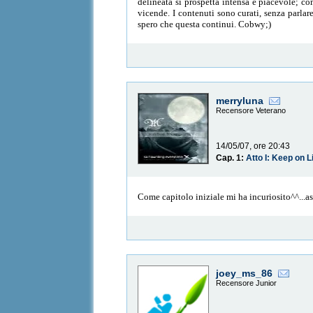
delineata si prospetta intensa e piacevole; co
vicende. I contenuti sono curati, senza parla
spero che questa continui. Cobwy;)
merryluna
Recensore Veterano
14/05/07, ore 20:43
Cap. 1:
Atto I: Keep on L
Come capitolo iniziale mi ha incuriosito^^...as
joey_ms_86
Recensore Junior