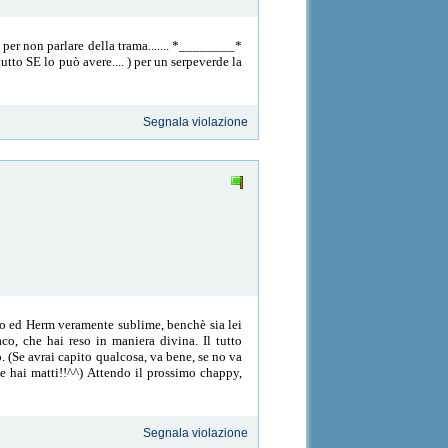
 per non parlare della trama....... *________*
tto SE lo può avere.... ) per un serpeverde la
Segnala violazione
co ed Herm veramente sublime, benchè sia lei
co, che hai reso in maniera divina. Il tutto
o. (Se avrai capito qualcosa, va bene, se no va
e hai matti!!^^) Attendo il prossimo chappy,
Segnala violazione