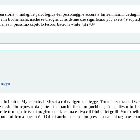
 storia; l' indagine psicologica dei personaggi è accurata fin nei minimi dettagli,
è in buone mani, anche se bisogna considerare che significato può avere ( e soprattu
nza il prossimo capitolo tesoro, bacioni white_tifa ^3^
 Night
ondo i mitici My chemical; Riesci a coinvolgere chi legge. Trovo la scena tra Dra
 e desiderio represso da parte di entrambi, forse un pochino più manifesto in Dra
flette un qualcosa di magico, con la calura estiva e il frinire dei grilli. Molto bell
, non mi ferma nessuno!!! Quindi anche se non i ho preso..tu dammi ragione..com