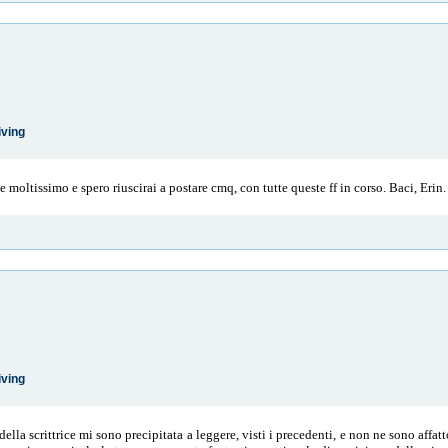
iving
ce moltissimo e spero riuscirai a postare cmq, con tutte queste ff in corso. Baci, Erin.
iving
la scrittrice mi sono precipitata a leggere, visti i precedenti, e non ne sono affat