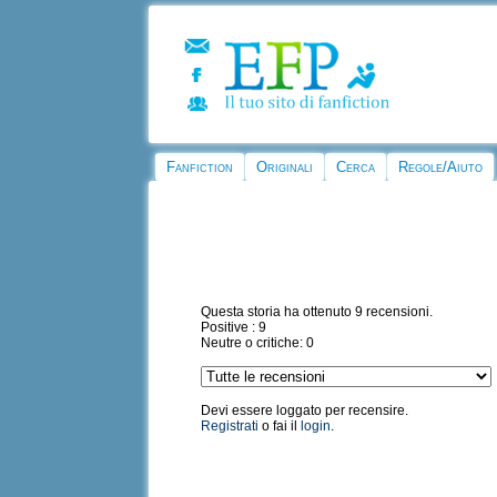
Fanfiction
Originali
Cerca
Regole/Aiuto
Questa storia ha ottenuto 9 recensioni.
Positive : 9
Neutre o critiche: 0
Devi essere loggato per recensire.
Registrati
o fai il
login
.