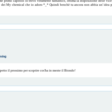
me primo capitolo lo trovo veramente fantastico, ottima la disposizione delle vice
re dei My chemical che io adoro *_* Quindi benchè tu ancora non abbia un' idea pre
iving
petto il prossimo per scoprire cos'ha in mente il Biondo!