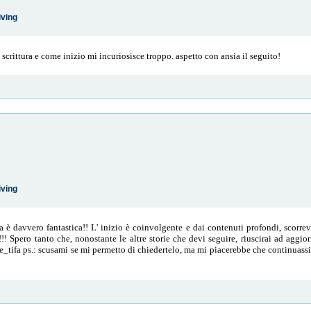
iving
 scrittura e come inizio mi incuriosisce troppo. aspetto con ansia il seguito!
iving
a è davvero fantastica!! L' inizio è coinvolgente e dai contenuti profondi, scorrevo
!! Spero tanto che, nonostante le altre storie che devi seguire, riuscirai ad aggi
tifa ps.: scusami se mi permetto di chiedertelo, ma mi piacerebbe che continuassi la