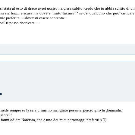
si stata al osto di draco avrei ucciso narcissa subito. credo che tu abbia scritto di u
sia lei..... e scusa ma dove e' finito lucius??? se c'e' qualcuno che puo' criticare 
ie preferite..... dovresti essere contenta....
i' ti posso riscrivere.....
te
hiede sempre se la sera prima ho mangiato pesante, perciò giro la domanda:
esante?!
 farmi odiare Narcissa, che è uno dei miei personaggi preferiti xD)