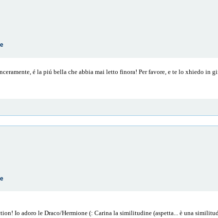
te
eramente, é la piú bella che abbia mai letto finora! Per favore, e te lo xhiedo in gi
te
tion! Io adoro le Draco/Hermione (: Carina la similitudine (aspetta... è una similitud