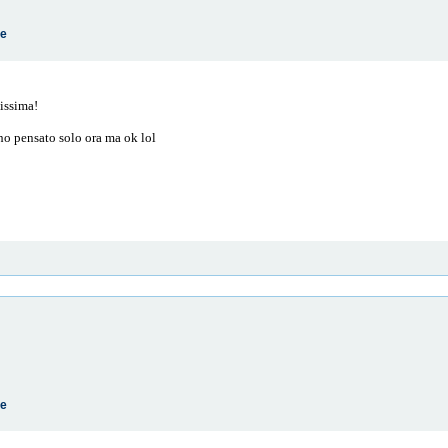
te
vissima!
ho pensato solo ora ma ok lol
te