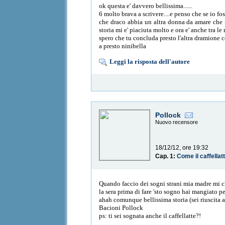
ok questa e' davvero bellissima......
6 molto brava a scrivere....e penso che se io fos
che draco abbia un altra donna da amare che nn 
storia mi e' piaciuta molto e ora e' anche tra le m
spero che tu concluda presto l'altra dramione cos
a presto ninibella
Leggi la risposta dell'autore
Pollock
Nuovo recensore
18/12/12, ore 19:32
Cap. 1:
Come il caffellat
Quando faccio dei sogni strani mia madre mi c
la sera prima di fare 'sto sogno hai mangiato p
ahah comunque bellissima storia (sei riuscita a
Bacioni Pollock
ps: ti sei sognata anche il caffellatte?!