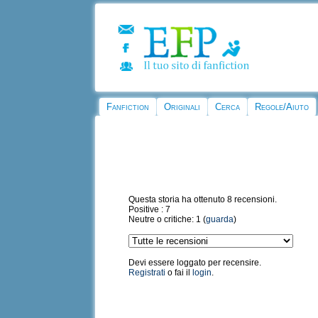
Fanfiction
Originali
Cerca
Regole/Aiuto
Questa storia ha ottenuto 8 recensioni.
Positive : 7
Neutre o critiche: 1 (
guarda
)
Devi essere loggato per recensire.
Registrati
o fai il
login
.