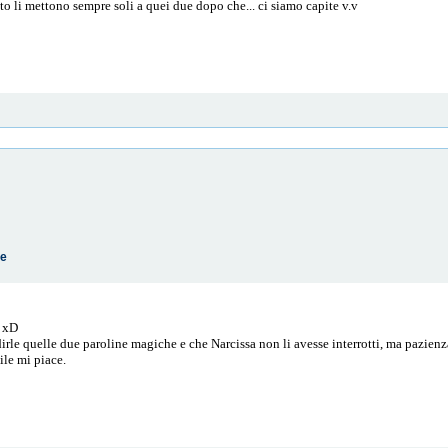
to li mettono sempre soli a quei due dopo che... ci siamo capite v.v
te
o xD
dirle quelle due paroline magiche e che Narcissa non li avesse interrotti, ma pazienz
tile mi piace.