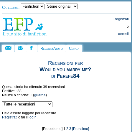
Categorie:
Registrati
o
accedi
Regole/Aiuto
Cerca
Recensioni per
Would you marry me?
di
Ferefe84
Questa storia ha ottenuto 39 recensioni.
Positive : 38
Neutre o critiche: 1 (
guarda
)
Devi essere loggato per recensire.
Registrati
o fai il
login
.
[Precedente] 1
2
3
[Prossimo]