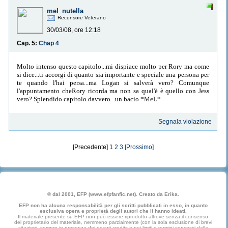
mel_nutella
Recensore Veterano
30/03/08, ore 12:18
Cap. 5:
Chap 4
Molto intenso questo capitolo...mi dispiace molto per Rory ma come
si dice...ti accorgi di quanto sia importante e speciale una persona per
te quando l'hai persa...ma Logan si salverà vero? Comunque
l'appuntamento cheRory ricorda ma non sa qual'è è quello con Jess
vero? Splendido capitolo davvero...un bacio *MeL*
Segnala violazione
[Precedente] 1
2
3
[Prossimo]
© dal 2001, EFP (www.efpfanfic.net). Creato da Erika.
EFP non ha alcuna responsabilità per gli scritti pubblicati in esso, in quanto
esclusiva opera e proprietà degli autori che li hanno ideati.
Il materiale presente su EFP non può essere riprodotto altrove senza il consenso
del proprietario del materiale, nemmeno parzialmente (con la sola esclusione di brevi
citazioni, sempre in presenza dei dovuti credits e nei limiti e termini concessi dalla