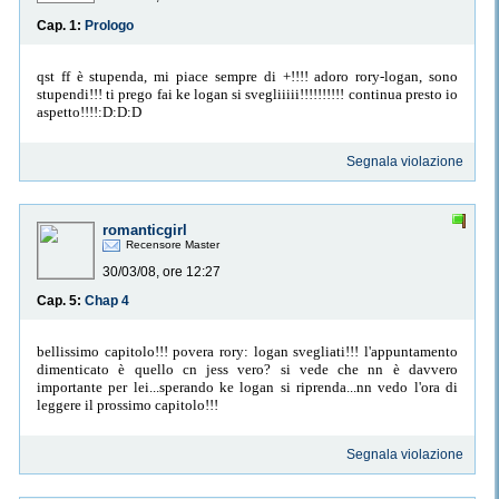
Cap. 1:
Prologo
qst ff è stupenda, mi piace sempre di +!!!! adoro rory-logan, sono
stupendi!!! ti prego fai ke logan si svegliiiii!!!!!!!!!! continua presto io
aspetto!!!!:D:D:D
Segnala violazione
romanticgirl
Recensore Master
30/03/08, ore 12:27
Cap. 5:
Chap 4
bellissimo capitolo!!! povera rory: logan svegliati!!! l'appuntamento
dimenticato è quello cn jess vero? si vede che nn è davvero
importante per lei...sperando ke logan si riprenda...nn vedo l'ora di
leggere il prossimo capitolo!!!
Segnala violazione