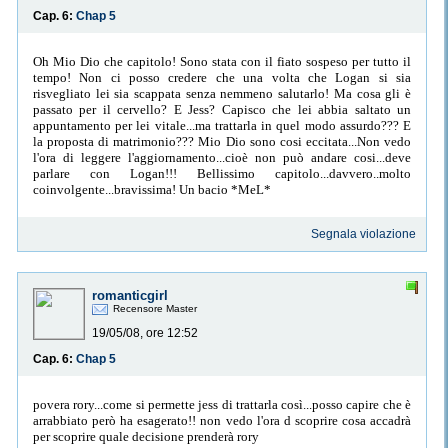
Cap. 6:
Chap 5
Oh Mio Dio che capitolo! Sono stata con il fiato sospeso per tutto il
tempo! Non ci posso credere che una volta che Logan si sia
risvegliato lei sia scappata senza nemmeno salutarlo! Ma cosa gli è
passato per il cervello? E Jess? Capisco che lei abbia saltato un
appuntamento per lei vitale...ma trattarla in quel modo assurdo??? E
la proposta di matrimonio??? Mio Dio sono cosi eccitata...Non vedo
l'ora di leggere l'aggiornamento...cioè non può andare cosi...deve
parlare con Logan!!! Bellissimo capitolo...davvero..molto
coinvolgente...bravissima! Un bacio *MeL*
Segnala violazione
romanticgirl
Recensore Master
19/05/08, ore 12:52
Cap. 6:
Chap 5
povera rory...come si permette jess di trattarla così...posso capire che è
arrabbiato però ha esagerato!! non vedo l'ora d scoprire cosa accadrà
per scoprire quale decisione prenderà rory