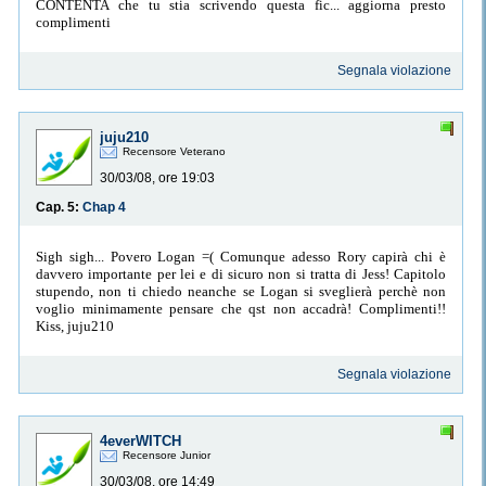
CONTENTA che tu stia scrivendo questa fic... aggiorna presto
complimenti
Segnala violazione
juju210
Recensore Veterano
30/03/08, ore 19:03
Cap. 5:
Chap 4
Sigh sigh... Povero Logan =( Comunque adesso Rory capirà chi è
davvero importante per lei e di sicuro non si tratta di Jess! Capitolo
stupendo, non ti chiedo neanche se Logan si sveglierà perchè non
voglio minimamente pensare che qst non accadrà! Complimenti!!
Kiss, juju210
Segnala violazione
4everWITCH
Recensore Junior
30/03/08, ore 14:49