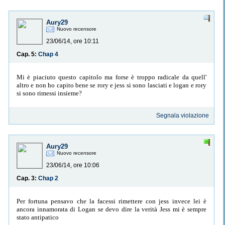
Aury29
Nuovo recensore
23/06/14, ore 10:11
Cap. 5:
Chap 4
Mi è piaciuto questo capitolo ma forse è troppo radicale da quell'
altro e non ho capito bene se rory e jess si sono lasciati e logan e rory
si sono rimessi insieme?
Segnala violazione
Aury29
Nuovo recensore
23/06/14, ore 10:06
Cap. 3:
Chap 2
Per fortuna pensavo che la facessi rimettere con jess invece lei è
ancora innamorata di Logan se devo dire la verità Jess mi è sempre
stato antipatico