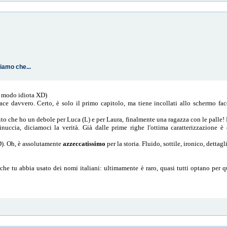
iamo che...
n modo idiota XD)
 davvero. Certo, è solo il primo capitolo, ma tiene incollati allo schermo facen
bito che ho un debole per Luca (L) e per Laura, finalmente una ragazza con le palle!
cia, diciamoci la verità. Già dalle prime righe l'ottima caratterizzazione è 
). Oh, è assolutamente
azzeccatissimo
per la storia. Fluido, sottile, ironico, detta
 che tu abbia usato dei nomi italiani: ultimamente è raro, quasi tutti optano per 