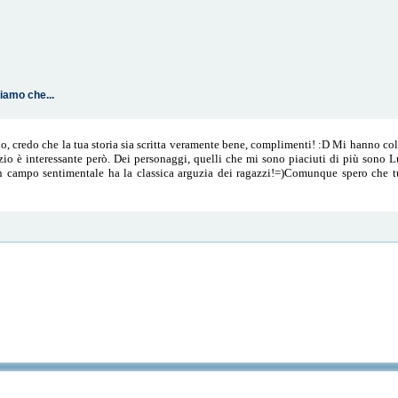
iamo che...
rlo, credo che la tua storia sia scritta veramente bene, complimenti! :D Mi hanno col
zio è interessante però. Dei personaggi, quelli che mi sono piaciuti di più sono 
n campo sentimentale ha la classica arguzia dei ragazzi!=)Comunque spero che tu