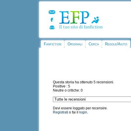
Fanfiction
Originali
Cerca
Regole/Aiuto
Questa storia ha ottenuto 5 recensioni.
Positive : 5
Neutre o critiche: 0
Devi essere loggato per recensire.
Registrati
o fai il
login
.