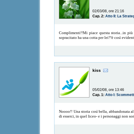
02/03/08, ore 21:16
Cap. 2:
Atto II: La Strate
Complimenti!!Mi piace questa storia...in più 
sopracitato ha una cotta per lei?!è così evide
kiss
05/02/08, ore 13:46
Cap. 1:
Atto I: Scommett
Noooo!! Una storia così bella, abbandonata al
di esserci, in quel liceo- e i personaggi non s