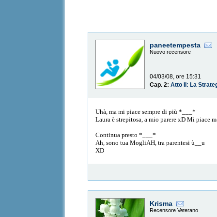
paneetempesta
Nuovo recensore
04/03/08, ore 15:31
Cap. 2:
Atto II: La Strate
Uhà, ma mi piace sempre di più *___*
Laura è strepitosa, a mio parere xD Mi piace molt
Continua presto *___*
Ah, sono tua MogliAH, tra parentesi ù__u
XD
Krisma
Recensore Veterano