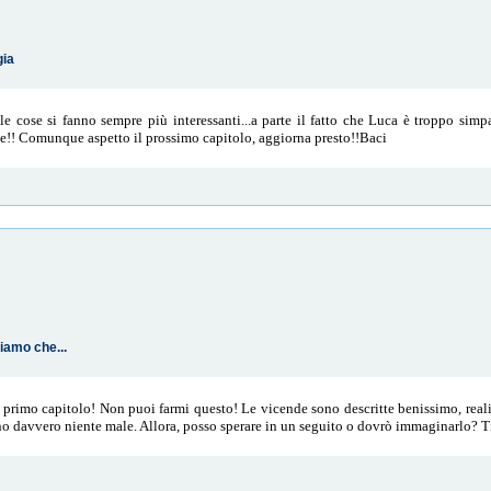
gia
le cose si fanno sempre più interessanti...a parte il fatto che Luca è troppo sim
nte!! Comunque aspetto il prossimo capitolo, aggiorna presto!!Baci
iamo che...
 primo capitolo! Non puoi farmi questo! Le vicende sono descritte benissimo, real
ono davvero niente male. Allora, posso sperare in un seguito o dovrò immaginarlo? Ti