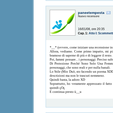
paneetempesta
Nuovo recensore
16/01/08, ore 20:35
Cap. 1:
Atto I: Scommett
*__* (ovvero, come iniziare una recensione i
Allora, vediamo. Come primo impatto, mi piace
bramoso di saperne di più e di leggere il resto.
Poi, fammi pensare... i personaggi. Preciso su
Di Protezione Perchè Sono Solo Una Femminuc
personaggi, che sono reali e per nulla banali.
Lo Stile (Mio Duò, sto facendo un poema XDD
descrizioni ma non le trascuri nemmeno.
Quindi basta, la adoro XD
Soprattutto, ho veramente apprezzato il fatto
quindi çOç
E continua presto ù__u