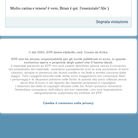
Molto carina e tenera! è vero, Brian è qst: l'essenziale! Ale:)
Segnala violazione
© dal 2001, EFP (www.efpfanfic.net). Creato da Erika.
EFP non ha alcuna responsabilità per gli scritti pubblicati in esso, in quanto
esclusiva opera e proprietà degli autori che li hanno ideati.
Il materiale presente su EFP non può essere riprodotto altrove senza il consenso
del proprietario del materiale, nemmeno parzialmente (con la sola esclusione di brevi
citazioni, sempre in presenza dei dovuti credits e nei limiti e termini concessi dalla
legge). Tutti i soggetti descritti nelle storie sono maggiorenni e/o comunque fittizi.
I personaggi e le situazioni presenti nelle fanfic di questo sito sono utilizzati senza
alcun fine di lucro e nel rispetto dei rispettivi proprietari e copyrights.
I detentori dei diritti di copyright sfruttati nelle fan fiction possono richiedere
l'immediata cessazione dell'utilizzo del loro materiale, con una segnalazione
adeguatamente supportata da inoltrare ad EFP.
Cambia il consenso sulla privacy