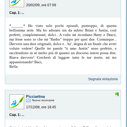
20/02/09, ore 07:09
Cap. 1:
...
*______* Ho visto solo pochi episodi, purtroppo, di questa
bellissima serie. Ma ho adorato sin da subito Brian e Justin, così
perfetti, complementari, dolci... A volte mi ricordano Harry e Draco,
ma forse sono io che mi "flasho" troppo per quei due. Comunque...
Davvero una shot originale, dolce e... be', degna di un finale che avrei
voluto vedere! Quelle tre parole "ti amo Justin" sono perfette, e
racchiudono in sè molto più di quanto un discorso intero possa dire.
Brava davvero! Cercherò di leggere tutte le tue storie, mi sto
appassionando! Baci,
Bella.
Segnala violazione
Picciartina
Nuovo recensore
17/12/08, ore 18:45
Cap. 1:
...