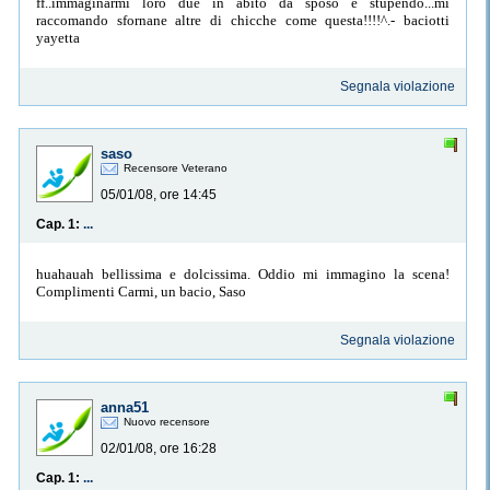
ff..immaginarmi loro due in abito da sposo è stupendo...mi
raccomando sfornane altre di chicche come questa!!!!^.- baciotti
yayetta
Segnala violazione
saso
Recensore Veterano
05/01/08, ore 14:45
Cap. 1:
...
huahauah bellissima e dolcissima. Oddio mi immagino la scena!
Complimenti Carmi, un bacio, Saso
Segnala violazione
anna51
Nuovo recensore
02/01/08, ore 16:28
Cap. 1:
...