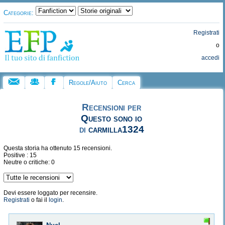
Categorie:
Registrati
o
accedi
Regole/Aiuto
Cerca
Recensioni per
Questo sono io
di
carmilla1324
Questa storia ha ottenuto 15 recensioni.
Positive : 15
Neutre o critiche: 0
Devi essere loggato per recensire.
Registrati
o fai il
login
.