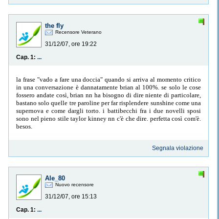
the fly
Recensore Veterano
31/12/07, ore 19:22
Cap. 1:
...
la frase "vado a fare una doccia" quando si arriva al momento critico
in una conversazione è dannatamente brian al 100%. se solo le cose
fossero andate così, brian nn ha bisogno di dire niente di particolare,
bastano solo quelle tre paroline per far risplendere sunshine come una
supernova e come dargli torto. i battibecchi fra i due novelli sposi
sono nel pieno stile taylor kinney nn c'è che dire. perfetta così com'è.
besos.
Segnala violazione
Ale_80
Nuovo recensore
31/12/07, ore 15:13
Cap. 1:
...