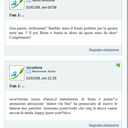
Nuovo recensore
02/01/08, ore 00:08
Cap. 1:
...
Una parola...bellissima!! Sarebbe stato il finale perfetto per la quinta
serie ma...!! E poi Brian e Justin in abito da sposo sono da sbav!
Complimenti!
Segnala violazione
nicodora
Recensore Junior
01/01/08, ore 21:35
Cap. 1:
...
wow!ottimo inizio d'anno,il matrimonio di brian e justin!!.e
attenzione attenzione "mister i'm fine" ha pronuciato di nuovo le
famose due paroline...fortunato justin!vedo che cmq le docce vanno
ancora di moda..happy queer year!!nico
Segnala violazione