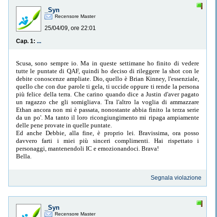
_Syn
Recensore Master
25/04/09, ore 22:01
Cap. 1:
...
Scusa, sono sempre io. Ma in queste settimane ho finito di vedere
tutte le puntate di QAF, quindi ho deciso di rileggere la shot con le
debite conoscenze ampliate. Dio, quello è Brian Kinney, l'essenziale,
quello che con due parole ti gela, ti uccide oppure ti rende la persona
più felice della terra. Che carino quando dice a Justin d'aver pagato
un ragazzo che gli somigliava. Tra l'altro la voglia di ammazzare
Ethan ancora non mi è passata, nonostante abbia finito la terza serie
da un po'. Ma tanto il loro ricongiungimento mi ripaga ampiamente
delle pene provate in quelle puntate.
Ed anche Debbie, alla fine, è proprio lei. Bravissima, ora posso
davvero farti i miei più sinceri complimenti. Hai rispettato i
personaggi, mantenendoli IC e emozionandoci. Brava!
Bella.
Segnala violazione
_Syn
Recensore Master