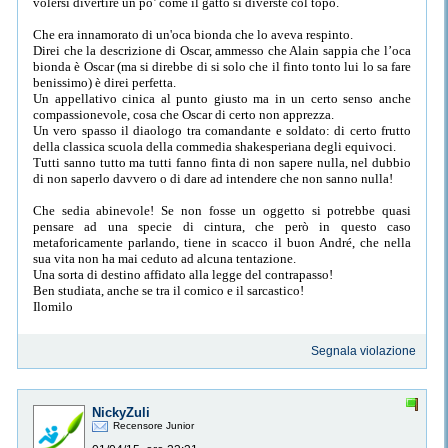
volersi divertire un po’ come il gatto si diverste col topo.
Che era innamorato di un'oca bionda che lo aveva respinto.
Direi che la descrizione di Oscar, ammesso che Alain sappia che l’oca
bionda è Oscar (ma si direbbe di si solo che il finto tonto lui lo sa fare
benissimo) è direi perfetta.
Un appellativo cinica al punto giusto ma in un certo senso anche
compassionevole, cosa che Oscar di certo non apprezza.
Un vero spasso il diaologo tra comandante e soldato: di certo frutto
della classica scuola della commedia shakesperiana degli equivoci.
Tutti sanno tutto ma tutti fanno finta di non sapere nulla, nel dubbio
di non saperlo davvero o di dare ad intendere che non sanno nulla!
Che sedia abinevole! Se non fosse un oggetto si potrebbe quasi
pensare ad una specie di cintura, che però in questo caso
metaforicamente parlando, tiene in scacco il buon André, che nella
sua vita non ha mai ceduto ad alcuna tentazione.
Una sorta di destino affidato alla legge del contrapasso!
Ben studiata, anche se tra il comico e il sarcastico!
Ilomilo
Segnala violazione
NickyZuli
Recensore Junior