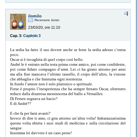
ilomilo
Recensore Junior
23/03/20, ore 11:10
Cap. 3:
Capitolo 3
La sedia ha fatto il suo dovere anche se forse la sedia adesso c’entra
poco.
Oscar si è invaghita di quel corpo così bello.
André le è entrato nella testa prima come amico, poi come confidente,
poi come fidato compagno d’armi. Lei ci ha girato attorno per anni
ma alla fine mancava l’ultimo tassello, il corpo dell’altro, la visione
che abbaglia e che frantuma ogni resistenza.
In fondo l’amore non è solo platonico o spirituale.
Forse è proprio l’inesperienza che ha sempre frenato Oscar, oltretutto
reduce dalla disatrosa messinscena del ballo a Versailles.
Di Fersen sognava un bacio?
E di André??
E che fa per farsi avanti?
Invece di dire ti amo, ci gira attorno un’altra volta! Imbarazzatissima
questa volta sfrutta i suoi studi di medicina e sulla circolazione del
sangue.
Insomma lei davvero è un caso perso!