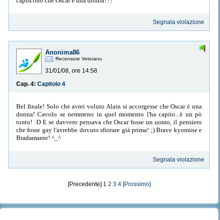
capiscono che Oscar è una donna???
Segnala violazione
Anonima86
Recensore Veterano
31/01/08, ore 14:58
Cap. 4:
Capitolo 4
Bel finale! Solo che avrei voluto Alain si accorgesse che Oscar è una
donna! Cavolo se nemmeno in quel momento l'ha capito...è un pò
tonto! :D E se davvero pensava che Oscar fosse un uomo, il pensiero
che fosse gay l'avrebbe dovuto sfiorare già prima! ;) Brave kyomine e
Bradamante! ^_^
Segnala violazione
[Precedente] 1
2
3
4
[Prossimo]