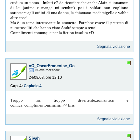
creduta un uomo... Infatti c'è da ricordare che anche Alain si innamora
di lei (anime e manga mi sembra), poi i soldati non vogliono
sottostare agli ordini di una donna, la chiamano madamigella e vabbe
altre cose!
Ma è un tema interessante lo ammetto. Potrebbe essere il pretesto di
numerose liti che hanno visto Andrè sempre a terra!
Complimenti comunque per la fiction insolita xD
Segnala violazione
oO_OscarFrancoise_Oo
Nuovo recensore
24/08/08, ore 12:10
Cap. 4:
Capitolo 4
Troppo ma troppo divertente..romantica e
comica..complimentoniiiiiiiiii..^^ kiss
Segnala violazione
Siyah