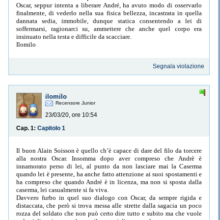
Oscar, seppur intenta a liberare André, ha avuto modo di osservarlo
finalmente, di vederlo nella sua fisica bellezza, incastrata in quella
dannata sedia, immobile, dunque statica consentendo a lei di
soffermarsi, ragionarci su, ammettere che anche quel corpo era
insinuato nella testa e difficile da scacciare.
Ilomilo
Segnala violazione
ilomilo
Recensore Junior
23/03/20, ore 10:54
Cap. 1:
Capitolo 1
Il buon Alain Soisson è quello ch’è capace di dare del filo da torcere
alla nostra Oscar. Insomma dopo aver compreso che Andrè è
innamorato perso di lei, al punto da non lasciare mai la Caserma
quando lei è presente, ha anche fatto attenzione ai suoi spostamenti e
ha compreso che quando André è in licenza, ma non si sposta dalla
caserma, lei casualmente si fa viva.
Davvero furbo in quel suo dialogo con Oscar, da sempre rigida e
distaccata, che però si trova messa alle strette dalla sagacia un poco
rozza del soldato che non può certo dire tutto e subito ma che vuole