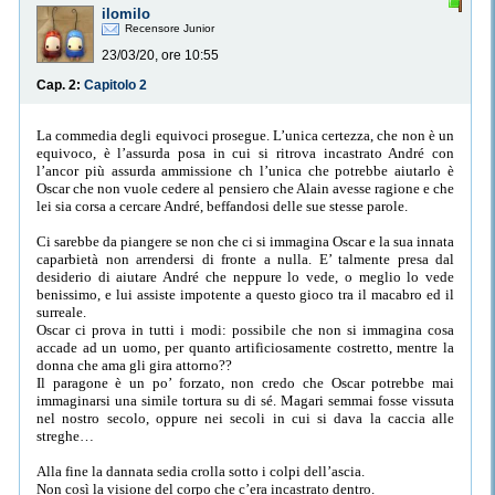
ilomilo
Recensore Junior
23/03/20, ore 10:55
Cap. 2:
Capitolo 2
La commedia degli equivoci prosegue. L’unica certezza, che non è un
equivoco, è l’assurda posa in cui si ritrova incastrato André con
l’ancor più assurda ammissione ch l’unica che potrebbe aiutarlo è
Oscar che non vuole cedere al pensiero che Alain avesse ragione e che
lei sia corsa a cercare André, beffandosi delle sue stesse parole.
Ci sarebbe da piangere se non che ci si immagina Oscar e la sua innata
caparbietà non arrendersi di fronte a nulla. E’ talmente presa dal
desiderio di aiutare André che neppure lo vede, o meglio lo vede
benissimo, e lui assiste impotente a questo gioco tra il macabro ed il
surreale.
Oscar ci prova in tutti i modi: possibile che non si immagina cosa
accade ad un uomo, per quanto artificiosamente costretto, mentre la
donna che ama gli gira attorno??
Il paragone è un po’ forzato, non credo che Oscar potrebbe mai
immaginarsi una simile tortura su di sé. Magari semmai fosse vissuta
nel nostro secolo, oppure nei secoli in cui si dava la caccia alle
streghe…
Alla fine la dannata sedia crolla sotto i colpi dell’ascia.
Non così la visione del corpo che c’era incastrato dentro.