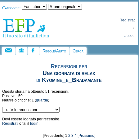
Categorie:
Registrati
o
accedi
Regole/Aiuto
Cerca
Recensioni per
Una giornata di relax
di
Kyomine_e_Bradamante
Questa storia ha ottenuto 51 recensioni.
Positive : 50
Neutre o critiche: 1 (
guarda
)
Devi essere loggato per recensire.
Registrati
o fai il
login
.
[Precedente] 1
2
3
4
[Prossimo]