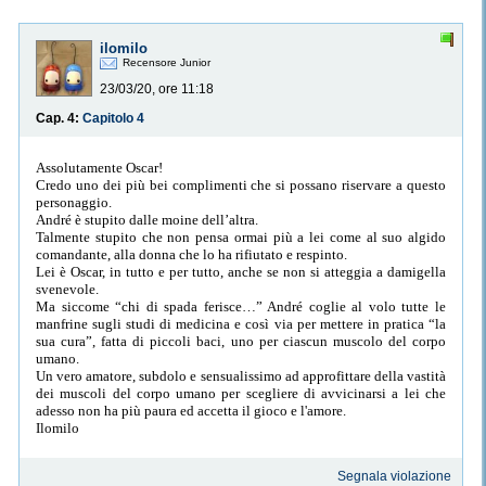
ilomilo
Recensore Junior
23/03/20, ore 11:18
Cap. 4:
Capitolo 4
Assolutamente Oscar!
Credo uno dei più bei complimenti che si possano riservare a questo
personaggio.
André è stupito dalle moine dell’altra.
Talmente stupito che non pensa ormai più a lei come al suo algido
comandante, alla donna che lo ha rifiutato e respinto.
Lei è Oscar, in tutto e per tutto, anche se non si atteggia a damigella
svenevole.
Ma siccome “chi di spada ferisce…” André coglie al volo tutte le
manfrine sugli studi di medicina e così via per mettere in pratica “la
sua cura”, fatta di piccoli baci, uno per ciascun muscolo del corpo
umano.
Un vero amatore, subdolo e sensualissimo ad approfittare della vastità
dei muscoli del corpo umano per scegliere di avvicinarsi a lei che
adesso non ha più paura ed accetta il gioco e l'amore.
Ilomilo
Segnala violazione