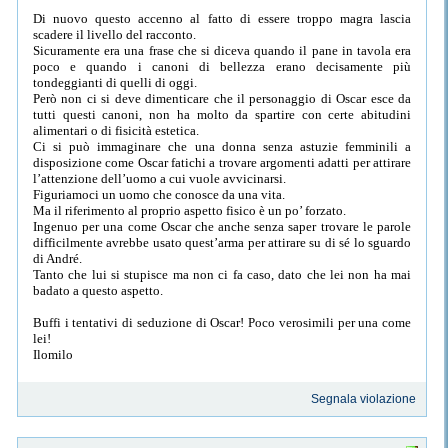
Di nuovo questo accenno al fatto di essere troppo magra lascia
scadere il livello del racconto.
Sicuramente era una frase che si diceva quando il pane in tavola era
poco e quando i canoni di bellezza erano decisamente più
tondeggianti di quelli di oggi.
Però non ci si deve dimenticare che il personaggio di Oscar esce da
tutti questi canoni, non ha molto da spartire con certe abitudini
alimentari o di fisicità estetica.
Ci si può immaginare che una donna senza astuzie femminili a
disposizione come Oscar fatichi a trovare argomenti adatti per attirare
l’attenzione dell’uomo a cui vuole avvicinarsi.
Figuriamoci un uomo che conosce da una vita.
Ma il riferimento al proprio aspetto fisico è un po’ forzato.
Ingenuo per una come Oscar che anche senza saper trovare le parole
difficilmente avrebbe usato quest’arma per attirare su di sé lo sguardo
di André.
Tanto che lui si stupisce ma non ci fa caso, dato che lei non ha mai
badato a questo aspetto.
Buffi i tentativi di seduzione di Oscar! Poco verosimili per una come
lei!
Ilomilo
Segnala violazione