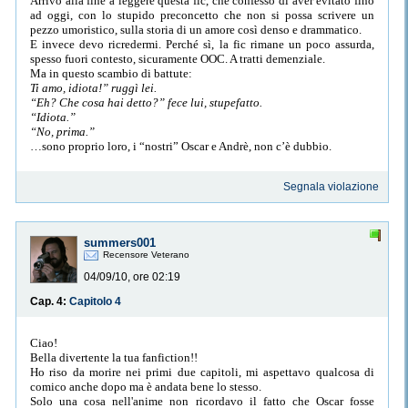
Arrivo alla fine a leggere questa fic, che confesso di aver evitato fino
ad oggi, con lo stupido preconcetto che non si possa scrivere un
pezzo umoristico, sulla storia di un amore così denso e drammatico.
E invece devo ricredermi. Perché sì, la fic rimane un poco assurda,
spesso fuori contesto, sicuramente OOC. A tratti demenziale.
Ma in questo scambio di battute:
Ti amo, idiota!” ruggì lei.
“
Eh? Che cosa hai detto?” fece lui, stupefatto.
“
Idiota.”
“
No, prima.”
…sono proprio loro, i “nostri” Oscar e Andrè, non c’è dubbio.
Segnala violazione
summers001
Recensore Veterano
04/09/10, ore 02:19
Cap. 4:
Capitolo 4
Ciao!
Bella divertente la tua fanfiction!!
Ho riso da morire nei primi due capitoli, mi aspettavo qualcosa di
comico anche dopo ma è andata bene lo stesso.
Solo una cosa nell'anime non ricordavo il fatto che Oscar fosse