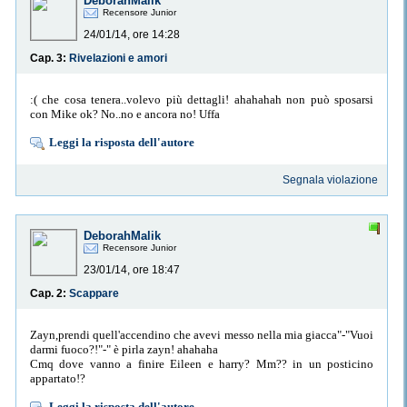
DeborahMalik
Recensore Junior
24/01/14, ore 14:28
Cap. 3:
Rivelazioni e amori
:( che cosa tenera..volevo più dettagli! ahahahah non può sposarsi
con Mike ok? No..no e ancora no! Uffa
Leggi la risposta dell'autore
Segnala violazione
DeborahMalik
Recensore Junior
23/01/14, ore 18:47
Cap. 2:
Scappare
Zayn,prendi quell'accendino che avevi messo nella mia giacca"-"Vuoi
darmi fuoco?!"-" è pirla zayn! ahahaha
Cmq dove vanno a finire Eileen e harry? Mm?? in un posticino
appartato!?
Leggi la risposta dell'autore