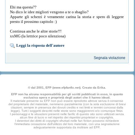
Ehi ma questa??
No dico le idee migliori vengono a te o sbaglio?
Apparte gli scherzi è veramente carina la storia e spero di leggere
presto il prossimo capitolo :)
Continua anche le altre storie!!!
xxMG (la lettrice poco silenziosa)
Leggi la risposta dell'autore
Segnala violazione
© dal 2001, EFP (www.efpfanfic.net). Creato da Erika.
EFP non ha alcuna responsabilità per gli scritti pubblicati in esso, in quanto
esclusiva opera e proprietà degli autori che li hanno ideati.
Il materiale presente su EFP non può essere riprodotto altrove senza il consenso
del proprietario del materiale, nemmeno parzialmente (con la sola esclusione di brevi
citazioni, sempre in presenza dei dovuti credits e nei limiti e termini concessi dalla
legge). Tutti i soggetti descritti nelle storie sono maggiorenni e/o comunque fittizi.
I personaggi e le situazioni presenti nelle fanfic di questo sito sono utilizzati senza
alcun fine di lucro e nel rispetto dei rispettivi proprietari e copyrights.
I detentori dei diritti di copyright sfruttati nelle fan fiction possono richiedere
l'immediata cessazione dell'utilizzo del loro materiale, con una segnalazione
adeguatamente supportata da inoltrare ad EFP.