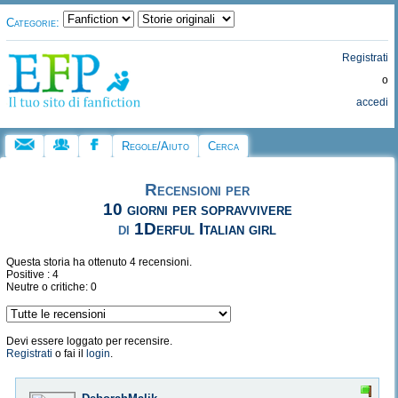
Categorie:
Registrati
o
accedi
Regole/Aiuto
Cerca
Recensioni per
10 giorni per sopravvivere
di
1Derful Italian girl
Questa storia ha ottenuto 4 recensioni.
Positive : 4
Neutre o critiche: 0
Devi essere loggato per recensire.
Registrati
o fai il
login
.