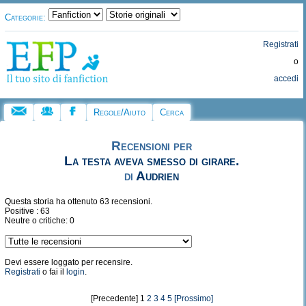
Categorie:
Registrati
o
accedi
Regole/Aiuto
Cerca
Recensioni per
La testa aveva smesso di girare.
di
Audrien
Questa storia ha ottenuto 63 recensioni.
Positive : 63
Neutre o critiche: 0
Devi essere loggato per recensire.
Registrati
o fai il
login
.
[Precedente] 1
2
3
4
5
[Prossimo]