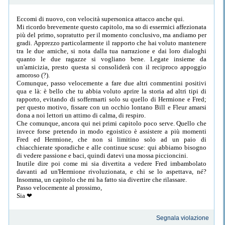
Eccomi di nuovo, con velocità supersonica attacco anche qui.
Mi ricordo brevemente questo capitolo, ma so di essermici affezionata
più del primo, sopratutto per il momento conclusivo, ma andiamo per
gradi. Apprezzo particolarmente il rapporto che hai voluto mantenere
tra le due amiche, si nota dalla tua narrazione e dai loro dialoghi
quanto le due ragazze si vogliano bene. Legate insieme da
un'amicizia, presto questa si consoliderà con il reciproco appoggio
amoroso (?).
Comunque, passo velocemente a fare due altri commentini positivi
qua e là: è bello che tu abbia voluto aprire la storia ad altri tipi di
rapporto, evitando di soffermarti solo su quello di Hermione e Fred;
per questo motivo, fissare con un occhio lontano Bill e Fleur amarsi
dona a noi lettori un attimo di calma, di respiro.
Che comunque, ancora qui nei primi capitolo poco serve. Quello che
invece forse pretendo in modo egoistico è assistere a più momenti
Fred ed Hermione, che non si limitino solo ad un paio di
chiacchierate sporadiche e alle continue scuse: qui abbiamo bisogno
di vedere passione e baci, quindi datevi una mossa piccioncini.
Inutile dire poi come mi sia divertita a vedere Fred imbambolato
davanti ad un'Hermione rivoluzionata, e chi se lo aspettava, né?
Insomma, un capitolo che mi ha fatto sia divertire che rilassare.
Passo velocemente al prossimo,
Sia ❤
Segnala violazione