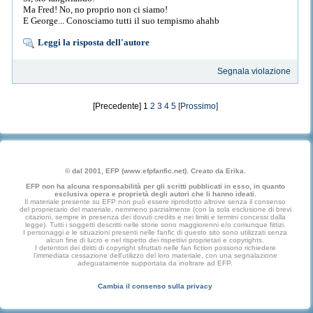
Ma Fred! No, no proprio non ci siamo!
E George... Conosciamo tutti il suo tempismo ahahb
Leggi la risposta dell'autore
Segnala violazione
[Precedente] 1
2
3
4
5
[Prossimo]
© dal 2001, EFP (www.efpfanfic.net). Creato da Erika.
EFP non ha alcuna responsabilità per gli scritti pubblicati in esso, in quanto
esclusiva opera e proprietà degli autori che li hanno ideati.
Il materiale presente su EFP non può essere riprodotto altrove senza il consenso
del proprietario del materiale, nemmeno parzialmente (con la sola esclusione di brevi
citazioni, sempre in presenza dei dovuti credits e nei limiti e termini concessi dalla
legge). Tutti i soggetti descritti nelle storie sono maggiorenni e/o comunque fittizi.
I personaggi e le situazioni presenti nelle fanfic di questo sito sono utilizzati senza
alcun fine di lucro e nel rispetto dei rispettivi proprietari e copyrights.
I detentori dei diritti di copyright sfruttati nelle fan fiction possono richiedere
l'immediata cessazione dell'utilizzo del loro materiale, con una segnalazione
adeguatamente supportata da inoltrare ad EFP.
Cambia il consenso sulla privacy