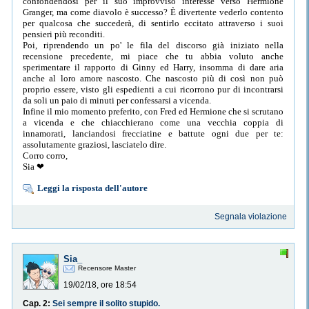
confondendosi per il suo improvviso interesse verso Hermione
Granger, ma come diavolo è successo? È divertente vederlo contento
per qualcosa che succederà, di sentirlo eccitato attraverso i suoi
pensieri più reconditi.
Poi, riprendendo un po' le fila del discorso già iniziato nella
recensione precedente, mi piace che tu abbia voluto anche
sperimentare il rapporto di Ginny ed Harry, insomma di dare aria
anche al loro amore nascosto. Che nascosto più di così non può
proprio essere, visto gli espedienti a cui ricorrono pur di incontrarsi
da soli un paio di minuti per confessarsi a vicenda.
Infine il mio momento preferito, con Fred ed Hermione che si scrutano
a vicenda e che chiacchierano come una vecchia coppia di
innamorati, lanciandosi frecciatine e battute ogni due per te:
assolutamente graziosi, lasciatelo dire.
Corro corro,
Sia ❤
Leggi la risposta dell'autore
Segnala violazione
Sia_
Recensore Master
19/02/18, ore 18:54
Cap. 2:
Sei sempre il solito stupido.