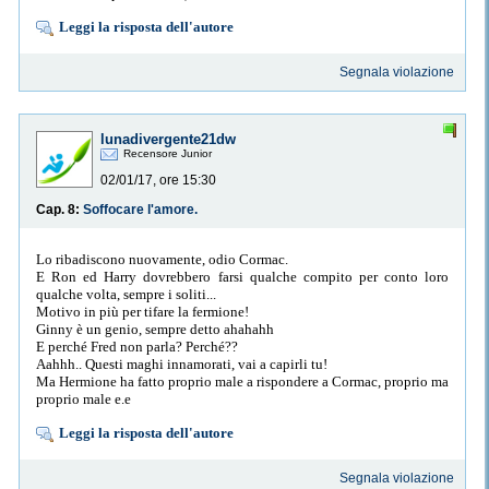
Leggi la risposta dell'autore
Segnala violazione
lunadivergente21dw
Recensore Junior
02/01/17, ore 15:30
Cap. 8:
Soffocare l'amore.
Lo ribadiscono nuovamente, odio Cormac.
E Ron ed Harry dovrebbero farsi qualche compito per conto loro
qualche volta, sempre i soliti...
Motivo in più per tifare la fermione!
Ginny è un genio, sempre detto ahahahh
E perché Fred non parla? Perché??
Aahhh.. Questi maghi innamorati, vai a capirli tu!
Ma Hermione ha fatto proprio male a rispondere a Cormac, proprio ma
proprio male e.e
Leggi la risposta dell'autore
Segnala violazione