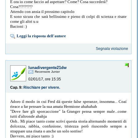
E ora io come faccio ad aspettare? Come? Cosa succederà?
Cosa?!?!?!?!?
Attendo con ansia il prossimo capitolo
E sono sicura che sarà bellissimo e pieno di colpi di scienza e risate
come gli altri u.u
Bacioni :)
Leggi la risposta dell'autore
Segnala violazione
lunadivergente21dw
Recensore Junior
02/01/17, ore 15:35
Cap. 9:
Rischiare per vivere.
Adoro il modo in cui Fred dá queste false speranze, insomma... Coaí
rieace a far pensare la sua amata Hermione ahahahah
"Dove fare gli sporcaccione" la Granger pensa sempre male...come
tutti d'altronde ahahja
Ooh.. Mi piace tanto come scrivi questa storia alternando momenti di
dolcezza, rabbia, confusione, tristezza però riuscendo sempre a
strappare una risata o anche un solo sorriso!
Davvero, mi piace tanto :)