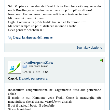
Sai.. Mi piace come descrivi l'amicizia tra Hermione e Ginny, secondo
me la Rowling avrebbe dovuto scrivere un po' di più su di loro!
Insomma... Hanno passato un sacco di tempo insieme in fondo.
Mi piace mi piace mi piace.
Urgh.. Comincia un po' di freddo tra Fred ed Hermione ufffi
Ma serve sempre un po' di distacco in fondo ahaaha
Devo pensare benebene u.u
Leggi la risposta dell'autore
Segnala violazione
lunadivergente21dw
Recensore Junior
02/01/17, ore 14:55
Cap. 4:
Era solo per provare.
Innanzitutto congratulazioni, hai Organizzato tutto alla perfezione
ahhah
Il modo in cui Hermione vede Fred... Come la meraviglia più
meravigliosa che abbia mai visto! Awwh ahahah
E poi il bacio, il bacio! È adorabile
Sì, sto fangirlando.