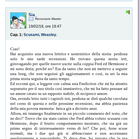
Sia_
Recensore Master
19/02/18, ore 18:47
Cap. 1:
Scusami, Weasley.
Ciao!
Hai acquisito una nuova lettrice e sostenitrice della storia: perdona
solo le mie tarde recensioni. Ho trovato questa storia ieri,
girovagando per quelle nuove uscite sulla coppia Fred ed Hermione e
mi sono detta, perché no? Era da tanto che non mi mettevo a seguire
una long, che non seguissi gli aggiornamenti e così, tu sei la mia
prima storia seguita da tanto tempo.
Ed eccomi qui, a leggere con calma una Fanfiction che mi ha attratto
sopratutto per il suo titolo così immiserivo, che mi ha fatto pensare ad
un amore creato su un rapporto stabile, di reciproco amore.
Ora, avendo letto tutti i capitoli ieri, perdona se dirò qualche cavolata
nel corso di questa e nelle prossime recensioni, ma abbia pazienza
della mia povera memoria: fatica già a diciotto anni.
Allora, mi immergo finalmente in un piccolo commento del testo, che
ne dici? Trovo che sia stato carino che Fred abbia voluto scusarsi con
Hermione, dopo il brutto comportamento mostrato, che sia già un
primo segno di interessamento verso di lei? Che poi, forse scuse
normali, ma i due qui già si abbracciano e non accennano
assolutamente a nasconderlo. Ti devo dire, ho trovato che la tua