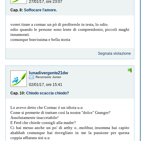
27/01/17, ore 23:07
Cap. 8:
Soffocare l'amore.
vorrei tirare a cormac un pò di profiterole in testa, lo odio.
odio quando le persone sono lente di comprendonio, piccoli maghi
innamorati.
comunque bravissima e bella storia
Segnala violazione
lunadivergente21dw
Recensore Junior
02/01/17, ore 15:41
Cap. 10:
Chiodo scaccia chiodo?
Lo avevo detto che Cormac è un idiota u.u
Come si permette di trattare così la nostra "dolce" Granger?
Assolutamente inaccetabile!
E Fred che chiede consigli alla madre?
Ci hai messo anche un po' di arthy o...molthur, insomma hai capito
ahahhah comunque hai risvegliato in me la passione per questa
coppia affiatata sisi u.u