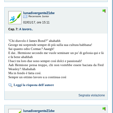
lunadivergente21dw
Recensore Junior
02/01/17, ore 15:11
Cap. 7:
A lavoro..
"Chi diavolo è James Bond?" ahahahh
George mi sorprende sempre di più sulla sua cultura babbana!
Sai quanto odio Cormac? Aaargh!
E dai.. Hermione secondo me vuole seminare un po' di gelosia qui e là
e fa bene ahahhah
I baci tra loro due sono sempre così dolci e passionali!
Aah Hermione pensa troppo, chi non vorrebbe essere baciata da Fred
Weasley? Ahahahah
Ma in fondo è fatta così.
Sempre un ottimo lavoro u.u continua così
Leggi la risposta dell'autore
Segnala violazione
lunadivergente21dw