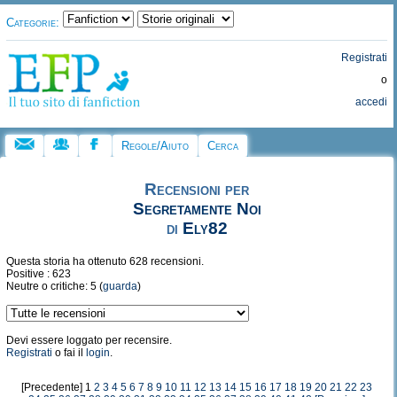
Categorie:
Registrati
o
accedi
Regole/Aiuto
Cerca
Recensioni per
Segretamente Noi
di
Ely82
Questa storia ha ottenuto 628 recensioni.
Positive : 623
Neutre o critiche: 5 (
guarda
)
Devi essere loggato per recensire.
Registrati
o fai il
login
.
[Precedente] 1
2
3
4
5
6
7
8
9
10
11
12
13
14
15
16
17
18
19
20
21
22
23