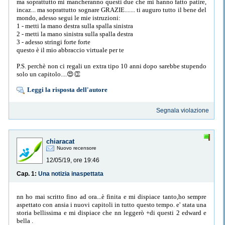
ma soprattutto mi mancheranno questi due che mi hanno fatto patire,
incaz... ma soprattutto sognare GRAZIE....... ti auguro tutto il bene del
mondo, adesso segui le mie istruzioni:
1 - metti la mano destra sulla spalla sinistra
2 - metti la mano sinistra sulla spalla destra
3 - adesso stringi forte forte
questo è il mio abbraccio virtuale per te
P.S. perchè non ci regali un extra tipo 10 anni dopo sarebbe stupendo
solo un capitolo....😍👏
Leggi la risposta dell'autore
Segnala violazione
chiaracat
Nuovo recensore
12/05/19, ore 19:46
Cap. 1:
Una notizia inaspettata
nn ho mai scritto fino ad ora...è finita e mi dispiace tanto,ho sempre
aspettato con ansia i nuovi capitoli in tutto questo tempo. e' stata una
storia bellissima e mi dispiace che nn leggerò +di questi 2 edward e
bella .