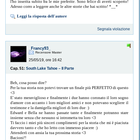
l'ho inserita subito fra le mie preferite. Sono felice di averti scoperto!
Adesso corro a leggere anche le altre storie che hai scritto! *__*
Leggi la risposta dell'autore
Segnala violazione
_Francy93_
Recensore Master
25/05/19, ore 16:42
Cap. 51:
South Lake Tahoe – II Parte
Beh, cosa posso dire?
Per la tua storia non potevi trovare un finale più PERFETTO di questo
<3
E' stato meraviglioso e finalmente i due hanno coronato il loro sogno
d'amore con accanto i loro migliori amici e non potevano scegliere il
testimone e la damigella migliori di loro due :)
Edward e Bella ne hanno passate tante e finalmente potranno stare
insieme senza che nessuno si intrometta tra loro <3
Ti faccio i miei più sinceri complimenti per la storia che mi è piaciuta
davvero tanto e che ho letto con immenso piacere :)
Attenderò con ansia la tua prossima storia <3
Bacioni!!