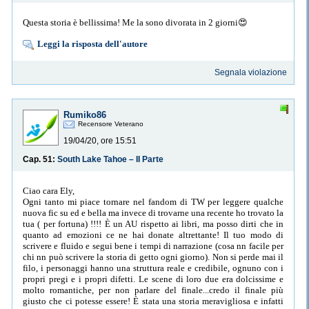
Questa storia è bellissima! Me la sono divorata in 2 giorni😍
Leggi la risposta dell'autore
Segnala violazione
Rumiko86
Recensore Veterano
19/04/20, ore 15:51
Cap. 51:
South Lake Tahoe – II Parte
Ciao cara Ely,
Ogni tanto mi piace tornare nel fandom di TW per leggere qualche
nuova fic su ed e bella ma invece di trovarne una recente ho trovato la
tua ( per fortuna) !!!! È un AU rispetto ai libri, ma posso dirti che in
quanto ad emozioni ce ne hai donate altrettante! Il tuo modo di
scrivere e fluido e segui bene i tempi di narrazione (cosa nn facile per
chi nn può scrivere la storia di getto ogni giorno). Non si perde mai il
filo, i personaggi hanno una struttura reale e credibile, ognuno con i
propri pregi e i propri difetti. Le scene di loro due era dolcissime e
molto romantiche, per non parlare del finale...credo il finale più
giusto che ci potesse essere! È stata una storia meravigliosa e infatti