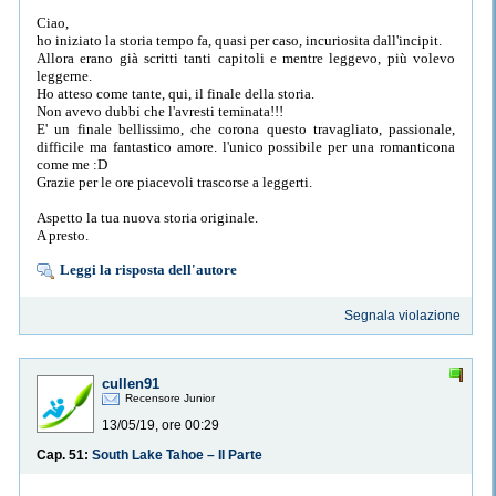
Ciao,
ho iniziato la storia tempo fa, quasi per caso, incuriosita dall'incipit.
Allora erano già scritti tanti capitoli e mentre leggevo, più volevo
leggerne.
Ho atteso come tante, qui, il finale della storia.
Non avevo dubbi che l'avresti teminata!!!
E' un finale bellissimo, che corona questo travagliato, passionale,
difficile ma fantastico amore. l'unico possibile per una romanticona
come me :D
Grazie per le ore piacevoli trascorse a leggerti.
Aspetto la tua nuova storia originale.
A presto.
Leggi la risposta dell'autore
Segnala violazione
cullen91
Recensore Junior
13/05/19, ore 00:29
Cap. 51:
South Lake Tahoe – II Parte