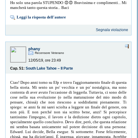
Ho solo una parola STUPENDO 😍😍 Bravissima e complimenti... Mi
mancherà tanto questa storia... Baci
Leggi la risposta dell'autore
Segnala violazione
phany
Recensore Veterano
12/05/19, ore 23:49
Cap. 51:
South Lake Tahoe – II Parte
Ciao! Dopo anni torno su Efp e trovo l'aggiornamento finale di questa
bella storia. Mi sento un po' vecchia e un po' nostalgica, ma sono
contenta di aver avuto l'occasione di leggerla. Tuttavia, ci sono delle
cose nella sua evoluzione (o nella maturazione del mio modo di
pensare, chissà) che non riescono a soddisfarmi pienamente. Ti
spiego: se anni fa mi sarei sciolta a leggere un finale del genere, ora
non più. E non perché non sia scritto bene, anzi! Si percepisce
tantissimo l'impegno, il lavoro e la dedizione dietro ogni capitolo,
specialmente quello conclusivo. Devo dire, però, che questa relazione
mi sembra basata unicamente sul potere decisione di una persona:
Edward. Lui decide, Bella esegue. Si sottomette. Forse felicemente,
chissà, ma ha diciott'anni. È ingenua, giovane, innamorata. Avrebbe