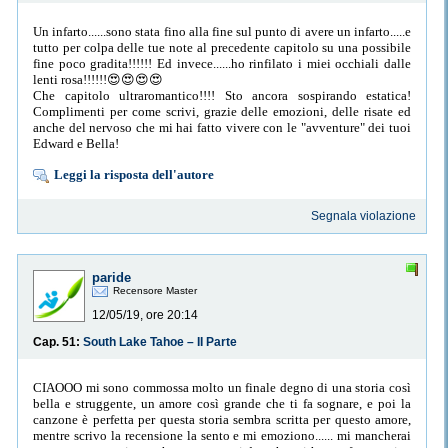
Un infarto......sono stata fino alla fine sul punto di avere un infarto.....e
tutto per colpa delle tue note al precedente capitolo su una possibile
fine poco gradita!!!!!! Ed invece......ho rinfilato i miei occhiali dalle
lenti rosa!!!!!!😍😍😍😍
Che capitolo ultraromantico!!!! Sto ancora sospirando estatica!
Complimenti per come scrivi, grazie delle emozioni, delle risate ed
anche del nervoso che mi hai fatto vivere con le "avventure" dei tuoi
Edward e Bella!
Leggi la risposta dell'autore
Segnala violazione
paride
Recensore Master
12/05/19, ore 20:14
Cap. 51:
South Lake Tahoe – II Parte
CIAOOO mi sono commossa molto un finale degno di una storia così
bella e struggente, un amore così grande che ti fa sognare, e poi la
canzone è perfetta per questa storia sembra scritta per questo amore,
mentre scrivo la recensione la sento e mi emoziono...... mi mancherai