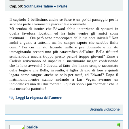
Cap. 50:
South Lake Tahoe – I Parte
Il capitolo è bellissimo, anche se forse è un po' di passaggio per la
seconda parte è veramente piacevole e scorrevole.
Mi sembra di intuire che Edward abbia intenzione di sposarsi in
quella favolosa location ed ha fatto venire gli amici come
testimoni.......Ora però sono preoccupata dalle tue note iniziali " Non
andrà a genio a tutte...... ma ho sempre saputo che sarebbe finita
così..." Per cui mi sto facendo mille e più domande e mi sto
immaginando scenari uno più catastrofico dell'altro: Bella rifiuterà
sembrandole ancora troppo presto perché troppo giovani? Esme e
Carlisle arriveranno ad impedire il matrimonio magari confessando
che la loro avversità è dovuta al fatto che hanno sempre raccontato
delle bugie e che Bella, in realtà, è figlia di uno di loro e quindi
legata come sangue, anche se solo per metà, ad Edward? Dopo il
matrimonio,mentre stanno andando a Las Vegas, avranno un
incidente ed uno dei due morirà? E questi sono i più "normali" che la
mia mente ha partorito!
Leggi la risposta dell'autore
Segnala violazione
paride