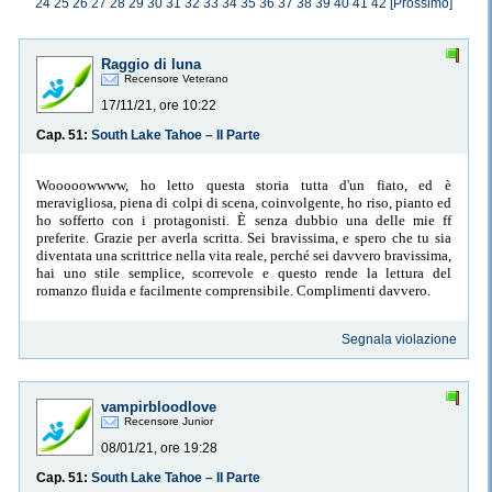
24
25
26
27
28
29
30
31
32
33
34
35
36
37
38
39
40
41
42
[Prossimo]
Raggio di luna
Recensore Veterano
17/11/21, ore 10:22
Cap. 51:
South Lake Tahoe – II Parte
Wooooowwww, ho letto questa storia tutta d'un fiato, ed è
meravigliosa, piena di colpi di scena, coinvolgente, ho riso, pianto ed
ho sofferto con i protagonisti. È senza dubbio una delle mie ff
preferite. Grazie per averla scritta. Sei bravissima, e spero che tu sia
diventata una scrittrice nella vita reale, perché sei davvero bravissima,
hai uno stile semplice, scorrevole e questo rende la lettura del
romanzo fluida e facilmente comprensibile. Complimenti davvero.
Segnala violazione
vampirbloodlove
Recensore Junior
08/01/21, ore 19:28
Cap. 51:
South Lake Tahoe – II Parte