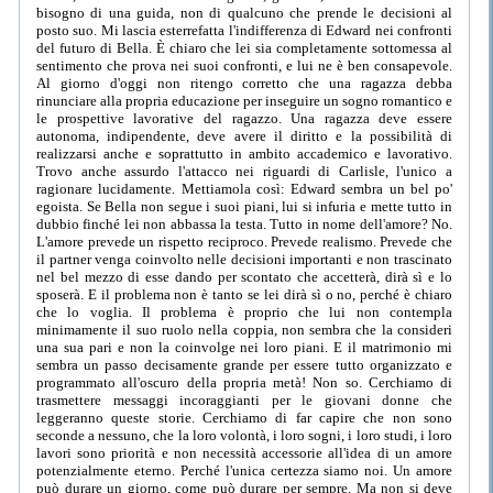
bisogno di una guida, non di qualcuno che prende le decisioni al
posto suo. Mi lascia esterrefatta l'indifferenza di Edward nei confronti
del futuro di Bella. È chiaro che lei sia completamente sottomessa al
sentimento che prova nei suoi confronti, e lui ne è ben consapevole.
Al giorno d'oggi non ritengo corretto che una ragazza debba
rinunciare alla propria educazione per inseguire un sogno romantico e
le prospettive lavorative del ragazzo. Una ragazza deve essere
autonoma, indipendente, deve avere il diritto e la possibilità di
realizzarsi anche e soprattutto in ambito accademico e lavorativo.
Trovo anche assurdo l'attacco nei riguardi di Carlisle, l'unico a
ragionare lucidamente. Mettiamola così: Edward sembra un bel po'
egoista. Se Bella non segue i suoi piani, lui si infuria e mette tutto in
dubbio finché lei non abbassa la testa. Tutto in nome dell'amore? No.
L'amore prevede un rispetto reciproco. Prevede realismo. Prevede che
il partner venga coinvolto nelle decisioni importanti e non trascinato
nel bel mezzo di esse dando per scontato che accetterà, dirà sì e lo
sposerà. E il problema non è tanto se lei dirà sì o no, perché è chiaro
che lo voglia. Il problema è proprio che lui non contempla
minimamente il suo ruolo nella coppia, non sembra che la consideri
una sua pari e non la coinvolge nei loro piani. E il matrimonio mi
sembra un passo decisamente grande per essere tutto organizzato e
programmato all'oscuro della propria metà! Non so. Cerchiamo di
trasmettere messaggi incoraggianti per le giovani donne che
leggeranno queste storie. Cerchiamo di far capire che non sono
seconde a nessuno, che la loro volontà, i loro sogni, i loro studi, i loro
lavori sono priorità e non necessità accessorie all'idea di un amore
potenzialmente eterno. Perché l'unica certezza siamo noi. Un amore
può durare un giorno, come può durare per sempre. Ma non si deve