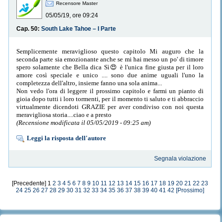
Recensore Master
05/05/19, ore 09:24
Cap. 50:
South Lake Tahoe – I Parte
Semplicemente meraviglioso questo capitolo Mi auguro che la
seconda parte sia emozionante anche se mi hai messo un po' di timore
spero solamente che Bella dica Sì😍 è l'unica fine giusta per il loro
amore così speciale e unico .... sono due anime uguali l'uno la
completezza dell'altro, insieme fanno una sola anima...
Non vedo l'ora di leggere il prossimo capitolo e farmi un pianto di
gioia dopo tutti i loro tormenti, per il momento ti saluto e ti abbraccio
virtualmente dicendoti GRAZIE per aver condiviso con noi questa
meravigliosa storia....ciao e a presto
(Recensione modificata il 05/05/2019 - 09:25 am)
Leggi la risposta dell'autore
Segnala violazione
[Precedente] 1
2
3
4
5
6
7
8
9
10
11
12
13
14
15
16
17
18
19
20
21
22
23
24
25
26
27
28
29
30
31
32
33
34
35
36
37
38
39
40
41
42
[Prossimo]