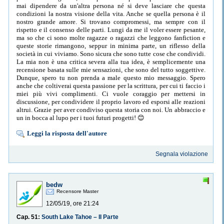
mai dipendere da un'altra persona né si deve lasciare che questa
condizioni la nostra visione della vita. Anche se quella persona è il
nostro grande amore. Si trovano compromessi, ma sempre con il
rispetto e il consenso delle parti. Lungi da me il voler essere pesante,
ma so che ci sono molte ragazze o ragazzi che leggono fanfiction e
queste storie rimangono, seppur in minima parte, un riflesso della
società in cui viviamo. Sono sicura che sono tutte cose che condividi.
La mia non è una critica severa alla tua idea, è semplicemente una
recensione basata sulle mie sensazioni, che sono del tutto soggettive.
Dunque, spero tu non prenda a male questo mio messaggio. Spero
anche che coltiverai questa passione per la scrittura, per cui ti faccio i
miei più vivi complimenti. Ci vuole coraggio per mettersi in
discussione, per condividere il proprio lavoro ed esporsi alle reazioni
altrui. Grazie per aver condiviso questa storia con noi. Un abbraccio e
un in bocca al lupo per i tuoi futuri progetti! 😊
Leggi la risposta dell'autore
Segnala violazione
bedw
Recensore Master
12/05/19, ore 21:24
Cap. 51:
South Lake Tahoe – II Parte