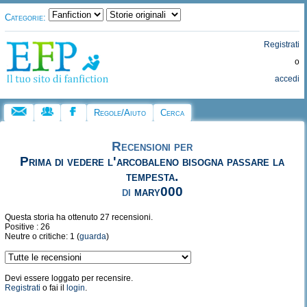
Categorie:
Registrati
o
accedi
Regole/Aiuto
Cerca
Recensioni per
Prima di vedere l'arcobaleno bisogna passare la
tempesta.
di
mary000
Questa storia ha ottenuto 27 recensioni.
Positive : 26
Neutre o critiche: 1 (
guarda
)
Devi essere loggato per recensire.
Registrati
o fai il
login
.