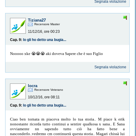
Segnala violazione
Tiziana27
Recensore Master
11/12/16, ore 00:23
Cap. 9:
Io gli ho detto una bugia...
Nooooo xke 😭😭😭 aki doveva Sapere che è suo Figlio
Segnala violazione
locra
Recensore Veterano
10/12/16, ore 08:11
Cap. 9:
Io gli ho detto una bugia...
Ciao ben tornata m piaceva molto lo tua storia.. M piace k erik
nonostante ricorda tutto continui a sentire qualkosa x sana.. E Sana
ovviamente nn sapendo tutto ciò ha fatto bene a
nasconderlo..vedremo cm continuerà questa storia.. Magari chissà lui