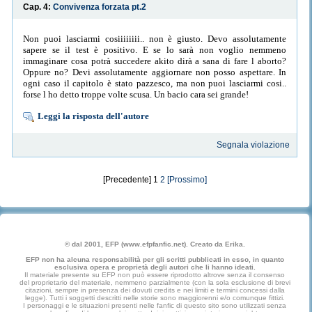
Cap. 4:
Convivenza forzata pt.2
Non puoi lasciarmi cosiiiiiiii.. non è giusto. Devo assolutamente
sapere se il test è positivo. E se lo sarà non voglio nemmeno
immaginare cosa potrà succedere akito dirà a sana di fare l aborto?
Oppure no? Devi assolutamente aggiornare non posso aspettare. In
ogni caso il capitolo è stato pazzesco, ma non puoi lasciarmi cosi..
forse l ho detto troppe volte scusa. Un bacio cara sei grande!
Leggi la risposta dell'autore
Segnala violazione
[Precedente] 1
2
[Prossimo]
© dal 2001, EFP (www.efpfanfic.net). Creato da Erika.
EFP non ha alcuna responsabilità per gli scritti pubblicati in esso, in quanto
esclusiva opera e proprietà degli autori che li hanno ideati.
Il materiale presente su EFP non può essere riprodotto altrove senza il consenso
del proprietario del materiale, nemmeno parzialmente (con la sola esclusione di brevi
citazioni, sempre in presenza dei dovuti credits e nei limiti e termini concessi dalla
legge). Tutti i soggetti descritti nelle storie sono maggiorenni e/o comunque fittizi.
I personaggi e le situazioni presenti nelle fanfic di questo sito sono utilizzati senza