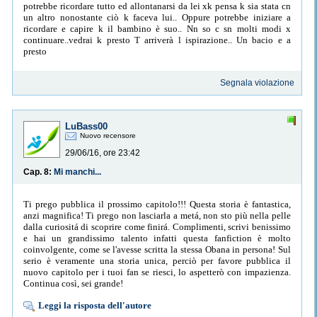
potrebbe ricordare tutto ed allontanarsi da lei xk pensa k sia stata cn
un altro nonostante ciò k faceva lui.. Oppure potrebbe iniziare a
ricordare e capire k il bambino è suo.. Nn so c sn molti modi x
continuare..vedrai k presto T arriverà l ispirazione.. Un bacio e a
presto
Segnala violazione
LuBass00
Nuovo recensore
29/06/16, ore 23:42
Cap. 8:
Mi manchi...
Ti prego pubblica il prossimo capitolo!!! Questa storia è fantastica,
anzi magnifica! Ti prego non lasciarla a metá, non sto più nella pelle
dalla curiositá di scoprire come finirá. Complimenti, scrivi benissimo
e hai un grandissimo talento infatti questa fanfiction è molto
coinvolgente, come se l'avesse scritta la stessa Obana in persona! Sul
serio è veramente una storia unica, perciò per favore pubblica il
nuovo capitolo per i tuoi fan se riesci, lo aspetterò con impazienza.
Continua così, sei grande!
Leggi la risposta dell'autore