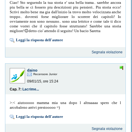
Ciao! Sto seguendo la tua storia e' una bella trama.. sarebbe ancora
piu bella se ci fossero piu descrizioni piu pensieri.. Piu storia ecco!
Scrivi molto bene ma gia dall'inizio la trovo molto velocizzata anche
troppo.. dovresti forse migliorare lo scorrere dei capitoli! Io
ovviamente non sono nessuno.. sono una lettrice e come tale ti dico
come vorrei che il capitolo fosse strutturato! Sarebbe una storia
migliore!😊detto cio' attendo il seguito! Un bacio Saretta
Leggi la risposta dell'autore
Segnala violazione
daino
Recensore Junior
09/01/15, ore 15:24
Cap. 7:
Lacrime...
>:< aiutooooo mamma mia una dopo l altraaaaa spero che l
arcobaleno arrivi prestooooo =)
Leggi la risposta dell'autore
Segnala violazione